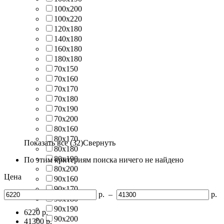
100х200
100х220
120х180
140х180
160х180
180х180
70х150
70х160
70х170
70х180
70х190
70х200
80х160
80х170
Показать все (32)
Свернуть
80х180
80х190
По этим критериям поиска ничего не найдено
80х200
Цена
90х160
90х170
р.
–
р.
90х180
90х190
6220
р.
90х200
41300
р.