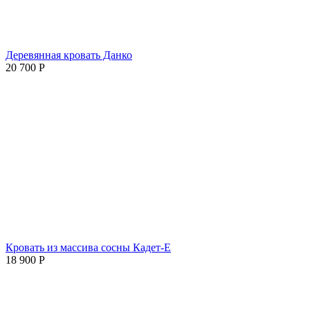
Деревянная кровать Данко
20 700
Р
Кровать из массива сосны Кадет-Е
18 900
Р