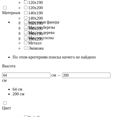
120х190
120х200
Материал
140х190
140х200
Березовая фанера
160х190
Массив березы
160х200
Массив дерева
180х190
Массив сосны
180х200
Металл
Экокожа
По этим критериям поиска ничего не найдено
Высота
см
–
см
64
см
200
см
Цвет