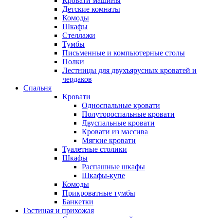
Кровати машины
Детские комнаты
Комоды
Шкафы
Стеллажи
Тумбы
Письменные и компьютерные столы
Полки
Лестницы для двухъярусных кроватей и
чердаков
Спальня
Кровати
Односпальные кровати
Полутороспальные кровати
Двуспальные кровати
Кровати из массива
Мягкие кровати
Туалетные столики
Шкафы
Распашные шкафы
Шкафы-купе
Комоды
Прикроватные тумбы
Банкетки
Гостиная и прихожая