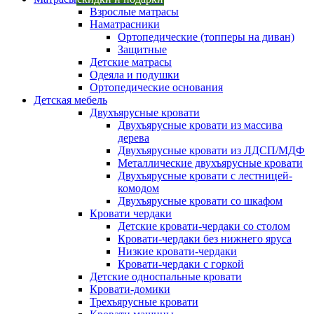
Взрослые матрасы
Наматрасники
Ортопедические (топперы на диван)
Защитные
Детские матрасы
Одеяла и подушки
Ортопедические основания
Детская мебель
Двухъярусные кровати
Двухъярусные кровати из массива
дерева
Двухъярусные кровати из ЛДСП/МДФ
Металлические двухъярусные кровати
Двухъярусные кровати с лестницей-
комодом
Двухъярусные кровати со шкафом
Кровати чердаки
Детские кровати-чердаки со столом
Кровати-чердаки без нижнего яруса
Низкие кровати-чердаки
Кровати-чердаки с горкой
Детские односпальные кровати
Кровати-домики
Трехъярусные кровати