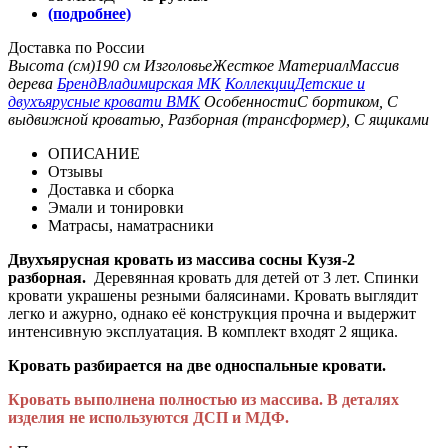
(подробнее)
Доставка по России
Высота (см)
190 см
Изголовье
Жесткое
Материал
Массив
дерева
Бренд
Владимирская МК
Коллекции
Детские и
двухъярусные кровати ВМК
Особенности
С бортиком, С
выдвижной кроватью, Разборная (трансформер), С ящиками
ОПИСАНИЕ
Отзывы
Доставка и сборка
Эмали и тонировки
Матрасы, наматрасники
Двухъярусная кровать из массива сосны Кузя-2
разборная.
Деревянная кровать для детей от 3 лет. Спинки
кровати украшены резными балясинами. Кровать выглядит
легко и ажурно, однако её конструкция прочна и выдержит
интенсивную эксплуатация. В комплект входят 2 ящика.
Кровать разбирается на две односпальные кровати.
Кровать выполнена полностью из массива. В деталях
изделия не используются ДСП и МДФ.