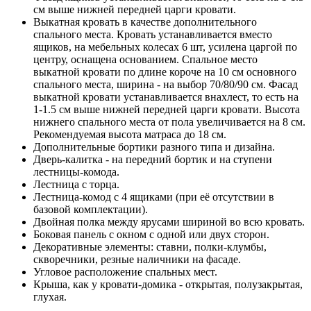
см выше нижней передней царги кровати.
Выкатная кровать в качестве дополнительного
спального места. Кровать устанавливается вместо
ящиков, на мебельных колесах 6 шт, усилена царгой по
центру, оснащена основанием. Спальное место
выкатной кровати по длине короче на 10 см основного
спального места, ширина - на выбор 70/80/90 см. Фасад
выкатной кровати устанавливается внахлест, то есть на
1-1.5 см выше нижней передней царги кровати. Высота
нижнего спального места от пола увеличивается на 8 см.
Рекомендуемая высота матраса до 18 см.
Дополнительные бортики разного типа и дизайна.
Дверь-калитка - на передний бортик и на ступени
лестницы-комода.
Лестница с торца.
Лестница-комод с 4 ящиками (при её отсутствии в
базовой комплектации).
Двойная полка между ярусами шириной во всю кровать.
Боковая панель с окном с одной или двух сторон.
Декоративные элементы: ставни, полки-клумбы,
скворечники, резные наличники на фасаде.
Угловое расположение спальных мест.
Крыша, как у кровати-домика - открытая, полузакрытая,
глухая.