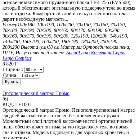
основе независимого пружинного блока TFK-256 (EVS500),
который обеспечивает оптимальную поддержку тела во время
сна и отдыха. Комфортный слой из искусственного латекса
дарит необходимую мягкость...
Размер
100х180, 100х190, 100х200, 70х150, 70х160, 70х170,
70х180, 70х190, 70х200, 80х160, 80х170, 80х190, 80х200,
90х160, 90х170, 90х190, 90х200, 120х190, 120х200, 140х190,
140х200, 160х190, 160х200, 180х190, 180х200, 200х190,
200х200
Высота (см)
18 см
Материал
Ортопедическая пена,
ППУ, Искусственный латекс
Бренд
Legio
Коллекции
Серия
Legio Comfort
8 820
Р
Ширина :
Длина :
Купить
Ортопедический матрас Промо
(6)
КОД:
LE1001
Ортопедический матрас Промо. Пенополиуретановый матрас
средней жесткости изготовлен без применения пружин.
Монолитный слой плотной высокоячеистой ортопедической
пены обеспечивает оптимальную поддержку тела во время
сна и отдыха. Модель подойдет и для взрослых кроватей, и
для детских/...