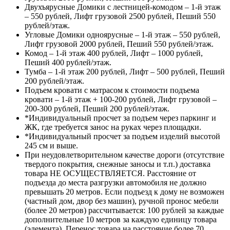
Двухъярусные Домики с лестницей-комодом – 1-й этаж
– 550 рублей, Лифт грузовой 2500 рублей, Пеший 550
рублей/этаж.
Угловые Домики одноярусные – 1-й этаж – 550 рублей,
Лифт грузовой 2000 рублей, Пеший 550 рублей/этаж.
Комод – 1-й этаж 400 рублей, Лифт – 1000 рублей,
Пеший 400 рублей/этаж.
Тумба – 1-й этаж 200 рублей, Лифт – 500 рублей, Пеший
200 рублей/этаж.
Подъем кровати с матрасом к стоимости подъема
кровати – 1-й этаж + 100-200 рублей, Лифт грузовой –
200-300 рублей, Пеший 200 рублей/этаж.
*Индивидуальный просчет за подъем через паркинг и
ЖК, где требуется занос на руках через площадки.
*Индивидуальный просчет за подъем изделий высотой
245 см и выше.
При неудовлетворительном качестве дороги (отсутствие
твердого покрытия, снежные заносы и т.п.) доставка
товара НЕ ОСУЩЕСТВЛЯЕТСЯ. Расстояние от
подъезда до места разгрузки автомобиля не должно
превышать 20 метров. Если подъезд к дому не возможен
(частный дом, двор без машин), ручной пронос мебели
(более 20 метров) рассчитывается: 100 рублей за каждые
дополнительные 10 метров за каждую единицу товара
(элемента). Перенос товара на расстояние более 70