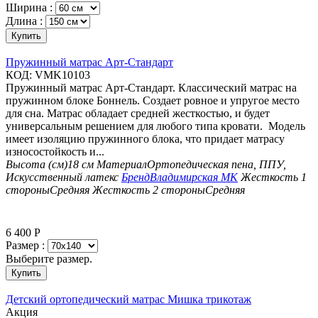
Ширина :
Длина :
Купить
Пружинный матрас Арт-Стандарт
КОД:
VMK10103
Пружинный матрас Арт-Стандарт. Классический матрас на
пружинном блоке Боннель. Создает ровное и упругое место
для сна. Матрас обладает средней жесткостью, и будет
универсальным решением для любого типа кровати. Модель
имеет изоляцию пружинного блока, что придает матрасу
износостойкость и...
Высота (см)
18 см
Материал
Ортопедическая пена, ППУ,
Искусственный латекс
Бренд
Владимирская МК
Жесткость 1
стороны
Средняя
Жесткость 2 стороны
Средняя
6 400
Р
Размер :
Выберите размер.
Купить
Детский ортопедический матрас Мишка трикотаж
Aкция