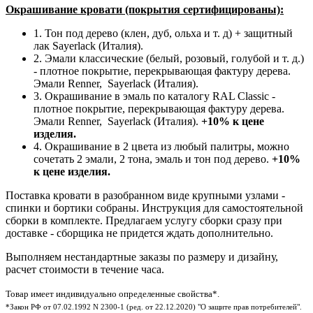
Окрашивание кровати (покрытия сертифицированы):
1. Тон под дерево (клен, дуб, ольха и т. д) + защитный
лак Sayerlack (Италия).
2. Эмали классические (белый, розовый, голубой и т. д.)
- плотное покрытие, перекрывающая фактуру дерева.
Эмали Renner, Sayerlack (Италия).
3. Окрашивание в эмаль по каталогу RAL Classic -
плотное покрытие, перекрывающая фактуру дерева.
Эмали Renner, Sayerlack (Италия).
+10% к цене
изделия.
4. Окрашивание в 2 цвета из любый палитры, можно
сочетать 2 эмали, 2 тона, эмаль и тон под дерево.
+10%
к цене изделия.
Поставка кровати в разобранном виде крупными узлами -
спинки и бортики собраны. Инструкция для самостоятельной
сборки в комплекте. Предлагаем услугу сборки сразу при
доставке - сборщика не придется ждать дополнительно.
Выполняем нестандартные заказы по размеру и дизайну,
расчет стоимости в течение часа.
Товар имеет индивидуально определенные свойства*.
*Закон РФ от 07.02.1992 N 2300-1 (ред. от 22.12.2020) "О защите прав потребителей".