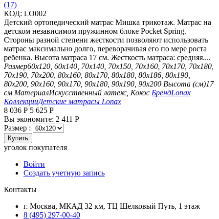
(17)
КОД:
LO002
Детский ортопедический матрас Мишка трикотаж. Матрас на
детском независимом пружинном блоке Pocket Spring.
Стороны разной степени жесткости позволяют использовать
матрас максимально долго, переворачивая его по мере роста
ребенка. Высота матраса 17 см. Жесткость матраса: средняя....
Размер
60х120, 60х140, 70х140, 70х150, 70х160, 70х170, 70х180,
70х190, 70х200, 80х160, 80х170, 80х180, 80х186, 80х190,
80х200, 90х160, 90х170, 90х180, 90х190, 90х200
Высота (см)
17
см
Материал
Искусственный латекс, Кокос
Бренд
Lonax
Коллекции
Детские матрасы Lonax
8 036
Р
5 625
Р
Вы экономите:
2 411
Р
Размер :
Купить
уголок покупателя
Войти
Создать учетную запись
Контакты
г. Москва, МКАД 32 км, ТЦ Шелковый Путь, 1 этаж
8 (495) 297-00-40