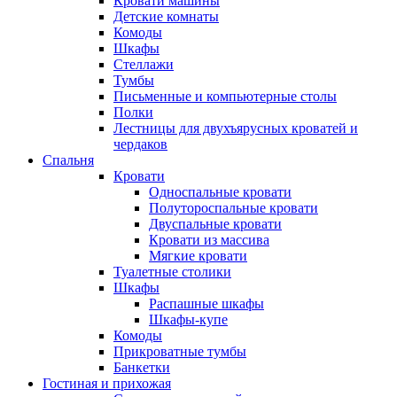
Кровати машины
Детские комнаты
Комоды
Шкафы
Стеллажи
Тумбы
Письменные и компьютерные столы
Полки
Лестницы для двухъярусных кроватей и
чердаков
Спальня
Кровати
Односпальные кровати
Полутороспальные кровати
Двуспальные кровати
Кровати из массива
Мягкие кровати
Туалетные столики
Шкафы
Распашные шкафы
Шкафы-купе
Комоды
Прикроватные тумбы
Банкетки
Гостиная и прихожая