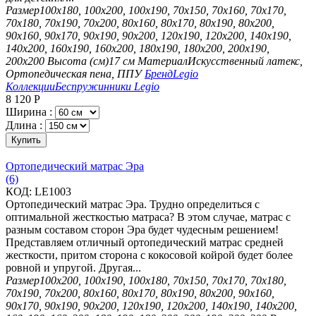
Размер
100х180, 100х200, 100х190, 70х150, 70х160, 70х170,
70х180, 70х190, 70х200, 80х160, 80х170, 80х190, 80х200,
90х160, 90х170, 90х190, 90х200, 120х190, 120х200, 140х190,
140х200, 160х190, 160х200, 180х190, 180х200, 200х190,
200х200
Высота (см)
17 см
Материал
Искусственный латекс,
Ортопедическая пена, ППУ
Бренд
Legio
Коллекции
Беспружинники Legio
8 120
Р
Ширина :
Длина :
Купить
Ортопедический матрас Эра
(6)
КОД:
LE1003
Ортопедический матрас Эра. Трудно определиться с
оптимальной жесткостью матраса? В этом случае, матрас с
разным составом сторон Эра будет чудесным решением!
Представляем отличный ортопедический матрас средней
жесткости, притом сторона с кокосовой койрой будет более
ровной и упругой. Другая...
Размер
100х200, 100х190, 100х180, 70х150, 70х170, 70х180,
70х190, 70х200, 80х160, 80х170, 80х190, 80х200, 90х160,
90х170, 90х190, 90х200, 120х190, 120х200, 140х190, 140х200,