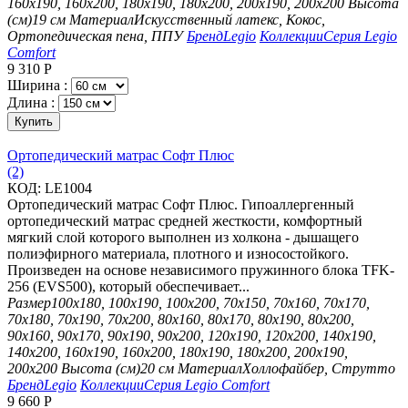
160х190, 160х200, 180х190, 180х200, 200х190, 200х200
Высота
(см)
19 см
Материал
Искусственный латекс, Кокос,
Ортопедическая пена, ППУ
Бренд
Legio
Коллекции
Серия Legio
Comfort
9 310
Р
Ширина :
Длина :
Купить
Ортопедический матрас Софт Плюс
(2)
КОД:
LE1004
Ортопедический матрас Софт Плюс. Гипоаллергенный
ортопедический матрас средней жесткости, комфортный
мягкий слой которого выполнен из холкона - дышащего
полиэфирного материала, плотного и износостойкого.
Произведен на основе независимого пружинного блока TFK-
256 (EVS500), который обеспечивает...
Размер
100х180, 100х190, 100х200, 70х150, 70х160, 70х170,
70х180, 70х190, 70х200, 80х160, 80х170, 80х190, 80х200,
90х160, 90х170, 90х190, 90х200, 120х190, 120х200, 140х190,
140х200, 160х190, 160х200, 180х190, 180х200, 200х190,
200х200
Высота (см)
20 см
Материал
Холлофайбер, Струтто
Бренд
Legio
Коллекции
Серия Legio Comfort
9 660
Р