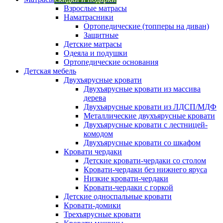
Взрослые матрасы
Наматрасники
Ортопедические (топперы на диван)
Защитные
Детские матрасы
Одеяла и подушки
Ортопедические основания
Детская мебель
Двухъярусные кровати
Двухъярусные кровати из массива
дерева
Двухъярусные кровати из ЛДСП/МДФ
Металлические двухъярусные кровати
Двухъярусные кровати с лестницей-
комодом
Двухъярусные кровати со шкафом
Кровати чердаки
Детские кровати-чердаки со столом
Кровати-чердаки без нижнего яруса
Низкие кровати-чердаки
Кровати-чердаки с горкой
Детские односпальные кровати
Кровати-домики
Трехъярусные кровати