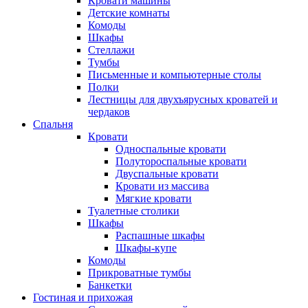
Кровати машины
Детские комнаты
Комоды
Шкафы
Стеллажи
Тумбы
Письменные и компьютерные столы
Полки
Лестницы для двухъярусных кроватей и
чердаков
Спальня
Кровати
Односпальные кровати
Полутороспальные кровати
Двуспальные кровати
Кровати из массива
Мягкие кровати
Туалетные столики
Шкафы
Распашные шкафы
Шкафы-купе
Комоды
Прикроватные тумбы
Банкетки
Гостиная и прихожая