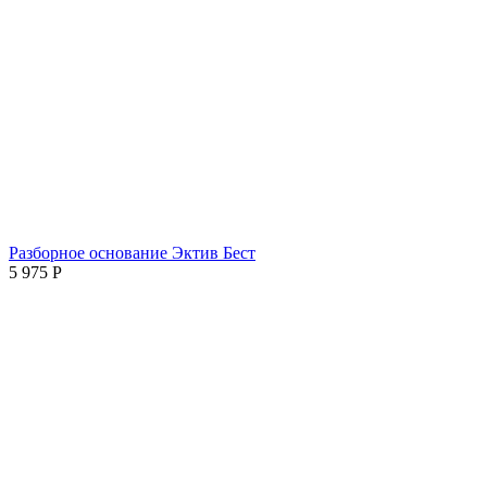
Разборное основание Эктив Бест
5 975
Р