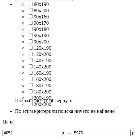
80х190
80х200
90х160
90х170
90х180
90х190
90х200
120х190
120х200
140х190
140х200
160х190
160х200
180х190
180х200
200х190
Показать все (17)
Свернуть
200х200
По этим критериям поиска ничего не найдено
Цена
р.
–
р.