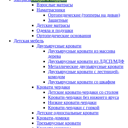
Взрослые матрасы
Наматрасники
Ортопедические (топперы на диван)
Защитные
Детские матрасы
Одеяла и подушки
Ортопедические основания
Детская мебель
Двухъярусные кровати
Двухъярусные кровати из массива
дерева
Двухъярусные кровати из ЛДСП/МДФ
Металлические двухъярусные кровати
Двухъярусные кровати с лестницей-
комодом
Двухъярусные кровати со шкафом
Кровати чердаки
Детские кровати-чердаки со столом
Кровати-чердаки без нижнего яруса
Низкие кровати-чердаки
Кровати-чердаки с горкой
Детские односпальные кровати
Кровати-домики
Трехъярусные кровати