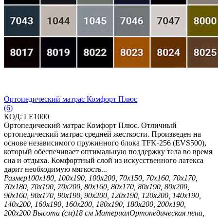
Ортопедический матрас Комфорт Плюс
(6)
КОД:
LE1000
Ортопедический матрас Комфорт Плюс. Отличный
ортопедический матрас средней жесткости. Произведен на
основе независимого пружинного блока TFK-256 (EVS500),
который обеспечивает оптимальную поддержку тела во время
сна и отдыха. Комфортный слой из искусственного латекса
дарит необходимую мягкость...
Размер
100х180, 100х190, 100х200, 70х150, 70х160, 70х170,
70х180, 70х190, 70х200, 80х160, 80х170, 80х190, 80х200,
90х160, 90х170, 90х190, 90х200, 120х190, 120х200, 140х190,
140х200, 160х190, 160х200, 180х190, 180х200, 200х190,
200х200
Высота (см)
18 см
Материал
Ортопедическая пена,