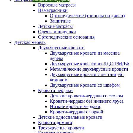
Взрослые матрасы
Наматрасники
Ортопедические (топперы на диван)
Защитные
Детские матрасы
Одеяла и подушки
Ортопедические основания
Детская мебель
Двухъярусные кровати
Двухъярусные кровати из массива
дерева
Двухъярусные кровати из ЛДСП/МДФ
Металлические двухъярусные кровати
Двухъярусные кровати с лестницей-
комодом
Двухъярусные кровати со шкафом
Кровати чердаки
Детские кровати-чердаки со столом
Кровати-чердаки без нижнего яруса
Низкие кровати-чердаки
Кровати-чердаки с горкой
Детские односпальные кровати
Кровати-домики
Трехъярусные кровати