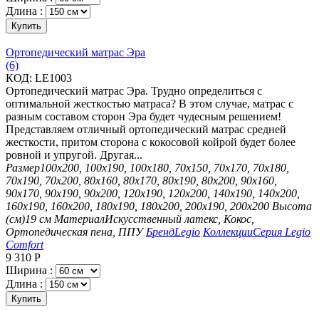
Длина :
Купить
Ортопедический матрас Эра
(6)
КОД:
LE1003
Ортопедический матрас Эра. Трудно определиться с
оптимальной жесткостью матраса? В этом случае, матрас с
разным составом сторон Эра будет чудесным решением!
Представляем отличный ортопедический матрас средней
жесткости, притом сторона с кокосовой койрой будет более
ровной и упругой. Другая...
Размер
100х200, 100х190, 100х180, 70х150, 70х170, 70х180,
70х190, 70х200, 80х160, 80х170, 80х190, 80х200, 90х160,
90х170, 90х190, 90х200, 120х190, 120х200, 140х190, 140х200,
160х190, 160х200, 180х190, 180х200, 200х190, 200х200
Высота
(см)
19 см
Материал
Искусственный латекс, Кокос,
Ортопедическая пена, ППУ
Бренд
Legio
Коллекции
Серия Legio
Comfort
9 310
Р
Ширина :
Длина :
Купить