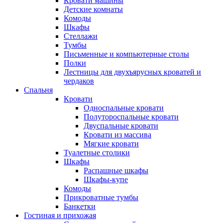
Кровати машины
Детские комнаты
Комоды
Шкафы
Стеллажи
Тумбы
Письменные и компьютерные столы
Полки
Лестницы для двухъярусных кроватей и
чердаков
Спальня
Кровати
Односпальные кровати
Полутороспальные кровати
Двуспальные кровати
Кровати из массива
Мягкие кровати
Туалетные столики
Шкафы
Распашные шкафы
Шкафы-купе
Комоды
Прикроватные тумбы
Банкетки
Гостиная и прихожая