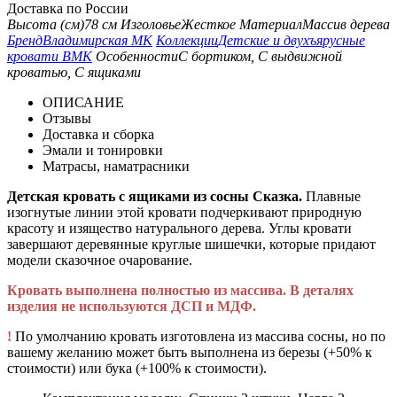
Доставка по России
Высота (см)
78 см
Изголовье
Жесткое
Материал
Массив дерева
Бренд
Владимирская МК
Коллекции
Детские и двухъярусные
кровати ВМК
Особенности
С бортиком, С выдвижной
кроватью, С ящиками
ОПИСАНИЕ
Отзывы
Доставка и сборка
Эмали и тонировки
Матрасы, наматрасники
Детская кровать с ящиками из сосны Сказка.
Плавные
изогнутые линии этой кровати подчеркивают природную
красоту и изящество натурального дерева. Углы кровати
завершают деревянные круглые шишечки, которые придают
модели сказочное очарование.
Кровать выполнена полностью из массива. В деталях
изделия не используются ДСП и МДФ.
!
По умолчанию кровать изготовлена из массива сосны, но по
вашему желанию может быть выполнена из березы (+50% к
стоимости) или бука (+100% к стоимости).