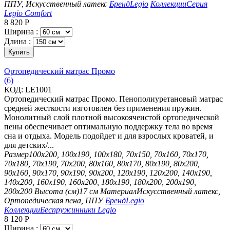
ППУ, Искусственный латекс
Бренд
Legio
Коллекции
Серия
Legio Comfort
8 820
Р
Ширина :
Длина :
Купить
Ортопедический матрас Промо
(6)
КОД:
LE1001
Ортопедический матрас Промо. Пенополиуретановый матрас
средней жесткости изготовлен без применения пружин.
Монолитный слой плотной высокоячеистой ортопедической
пены обеспечивает оптимальную поддержку тела во время
сна и отдыха. Модель подойдет и для взрослых кроватей, и
для детских/...
Размер
100х200, 100х190, 100х180, 70х150, 70х160, 70х170,
70х180, 70х190, 70х200, 80х160, 80х170, 80х190, 80х200,
90х160, 90х170, 90х190, 90х200, 120х190, 120х200, 140х190,
140х200, 160х190, 160х200, 180х190, 180х200, 200х190,
200х200
Высота (см)
17 см
Материал
Искусственный латекс,
Ортопедическая пена, ППУ
Бренд
Legio
Коллекции
Беспружинники Legio
8 120
Р
Ширина :