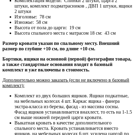
Комплектация модели: Спинки 2 штуки, Царга 2
штуки, комплект подматрасников , ДВП 1 штуки, ящики
2 штуки
Изголовье: 78 см
Изножье: 58 см
Высота от пола до царги: 19 см
Высота спального места с матрасом 18 см: 43 см
Размер кровати указан по спальному месту. Внешний
размер по глубине +10 см, по длине +10 см.
Бортики, ящики на основной (первой) фотографии товара,
а также стандартные основания входят в базовый
комплект и уже включены в стоимость.
Дополнительно можно заказать (если не включено в базовый
комплект):
Комплект из двух больших ящиков. Ящики подкатные,
на мебельных колесах 4 шт. Каркас ящика - фанера
экстра-класса из березы, фасад - из массива сосны.
Фасад ящиков устанавливается внахлест, то есть на 1-1.5
см выше нижней передней царги кровати.
Выкатная кровать в качестве дополнительного
спального места. Кровать устанавливается вместо
ящиков, на мебельных колесах 6 шт, усилена царгой по