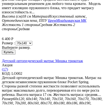
универсальным решением для любого типа кровати. Модель
имеет изоляцию пружинного блока, что придает матрасу
износостойкость и...
Высота (см)
18 см
Материал
Искусственный латекс,
Ортопедическая пена, ППУ
Бренд
Владимирская МК
Жесткость 1 стороны
Средняя
Жесткость 2
стороны
Средняя
6 400
Р
Размер :
Выберите размер.
Купить
Детский ортопедический матрас Мишка трикотаж
Aкция
(17)
КОД:
LO002
Детский ортопедический матрас Мишка трикотаж. Матрас на
детском независимом пружинном блоке Pocket Spring.
Стороны разной степени жесткости позволяют использовать
матрас максимально долго, переворачивая его по мере роста
ребенка. Высота матраса 17 см. Жесткость матраса: средняя....
Размер
60х120, 60х140, 70х140, 70х150, 70х160, 70х170, 70х180,
70х190, 70х200, 80х160, 80х170, 80х180, 80х186, 80х190,