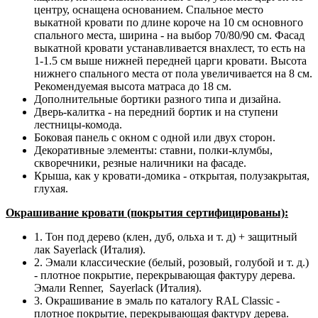
центру, оснащена основанием. Спальное место
выкатной кровати по длине короче на 10 см основного
спального места, ширина - на выбор 70/80/90 см. Фасад
выкатной кровати устанавливается внахлест, то есть на
1-1.5 см выше нижней передней царги кровати. Высота
нижнего спального места от пола увеличивается на 8 см.
Рекомендуемая высота матраса до 18 см.
Дополнительные бортики разного типа и дизайна.
Дверь-калитка - на передний бортик и на ступени
лестницы-комода.
Боковая панель с окном с одной или двух сторон.
Декоративные элементы: ставни, полки-клумбы,
скворечники, резные наличники на фасаде.
Крыша, как у кровати-домика - открытая, полузакрытая,
глухая.
Окрашивание кровати (покрытия сертифицированы):
1. Тон под дерево (клен, дуб, ольха и т. д) + защитный
лак Sayerlack (Италия).
2. Эмали классические (белый, розовый, голубой и т. д.)
- плотное покрытие, перекрывающая фактуру дерева.
Эмали Renner, Sayerlack (Италия).
3. Окрашивание в эмаль по каталогу RAL Classic -
плотное покрытие, перекрывающая фактуру дерева.