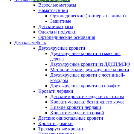
Взрослые матрасы
Наматрасники
Ортопедические (топперы на диван)
Защитные
Детские матрасы
Одеяла и подушки
Ортопедические основания
Детская мебель
Двухъярусные кровати
Двухъярусные кровати из массива
дерева
Двухъярусные кровати из ЛДСП/МДФ
Металлические двухъярусные кровати
Двухъярусные кровати с лестницей-
комодом
Двухъярусные кровати со шкафом
Кровати чердаки
Детские кровати-чердаки со столом
Кровати-чердаки без нижнего яруса
Низкие кровати-чердаки
Кровати-чердаки с горкой
Детские односпальные кровати
Кровати-домики
Трехъярусные кровати