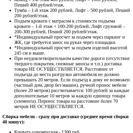
Пеший 400 рублей/этаж.
Тумба – 1-й этаж 200 рублей, Лифт – 500 рублей, Пеший
200 рублей/этаж.
Подъем кровати с матрасом к стоимости подъема
кровати – 1-й этаж + 100-200 рублей, Лифт грузовой –
200-300 рублей, Пеший 200 рублей/этаж.
*Индивидуальный просчет за подъем через паркинг и
ЖК, где требуется занос на руках через площадки.
*Индивидуальный просчет за подъем изделий высотой
245 см и выше.
При неудовлетворительном качестве дороги (отсутствие
твердого покрытия, снежные заносы и т.п.) доставка
товара НЕ ОСУЩЕСТВЛЯЕТСЯ. Расстояние от
подъезда до места разгрузки автомобиля не должно
превышать 20 метров. Если подъезд к дому не возможен
(частный дом, двор без машин), ручной пронос мебели
(более 20 метров) рассчитывается: 100 рублей за каждые
дополнительные 10 метров за каждую единицу товара
(элемента). Перенос товара на расстояние более 70
метров НЕ ОСУЩЕСТВЛЯЕТСЯ.
Сборка мебели - сразу при доставке (среднее время сборки
40 минут):
Кровать одноярусная - 1300 руб