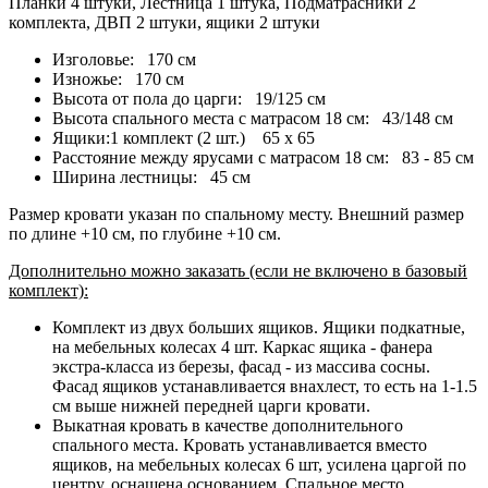
Планки 4 штуки, Лестница 1 штука, Подматрасники 2
комплекта, ДВП 2 штуки, ящики 2 штуки
Изголовье: 170 см
Изножье: 170 см
Высота от пола до царги: 19/125 см
Высота спального места с матрасом 18 см: 43/148 см
Ящики:1 комплект (2 шт.) 65 х 65
Расстояние между ярусами с матрасом 18 см: 83 - 85 см
Ширина лестницы: 45 см
Размер кровати указан по спальному месту. Внешний размер
по длине +10 см, по глубине +10 см.
Дополнительно можно заказать (если не включено в базовый
комплект):
Комплект из двух больших ящиков. Ящики подкатные,
на мебельных колесах 4 шт. Каркас ящика - фанера
экстра-класса из березы, фасад - из массива сосны.
Фасад ящиков устанавливается внахлест, то есть на 1-1.5
см выше нижней передней царги кровати.
Выкатная кровать в качестве дополнительного
спального места. Кровать устанавливается вместо
ящиков, на мебельных колесах 6 шт, усилена царгой по
центру, оснащена основанием. Спальное место