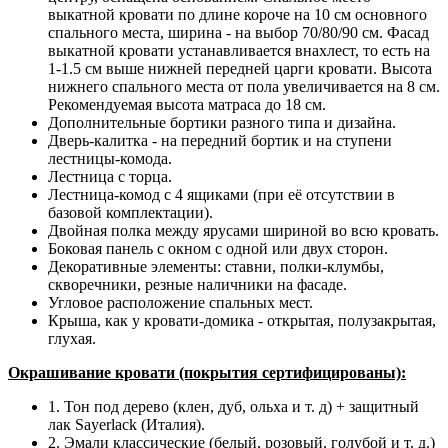
выкатной кровати по длине короче на 10 см основного
спального места, ширина - на выбор 70/80/90 см. Фасад
выкатной кровати устанавливается внахлест, то есть на
1-1.5 см выше нижней передней царги кровати. Высота
нижнего спального места от пола увеличивается на 8 см.
Рекомендуемая высота матраса до 18 см.
Дополнительные бортики разного типа и дизайна.
Дверь-калитка - на передний бортик и на ступени
лестницы-комода.
Лестница с торца.
Лестница-комод с 4 ящиками (при её отсутствии в
базовой комплектации).
Двойная полка между ярусами шириной во всю кровать.
Боковая панель с окном с одной или двух сторон.
Декоративные элементы: ставни, полки-клумбы,
скворечники, резные наличники на фасаде.
Угловое расположение спальных мест.
Крыша, как у кровати-домика - открытая, полузакрытая,
глухая.
Окрашивание кровати (покрытия сертифицированы):
1. Тон под дерево (клен, дуб, ольха и т. д) + защитный
лак Sayerlack (Италия).
2. Эмали классические (белый, розовый, голубой и т. д.)