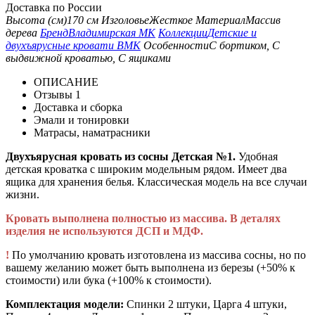
Доставка по России
Высота (см)
170 см
Изголовье
Жесткое
Материал
Массив
дерева
Бренд
Владимирская МК
Коллекции
Детские и
двухъярусные кровати ВМК
Особенности
С бортиком, С
выдвижной кроватью, С ящиками
ОПИСАНИЕ
Отзывы
1
Доставка и сборка
Эмали и тонировки
Матрасы, наматрасники
Двухъярусная кровать из сосны Детская №1.
Удобная
детская кроватка с широким модельным рядом. Имеет два
ящика для хранения белья. Классическая модель на все случаи
жизни.
Кровать выполнена полностью из массива. В деталях
изделия не используются ДСП и МДФ.
!
По умолчанию кровать изготовлена из массива сосны, но по
вашему желанию может быть выполнена из березы (+50% к
стоимости) или бука (+100% к стоимости).
Комплектация модели:
Спинки 2 штуки, Царга 4 штуки,