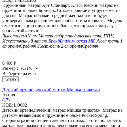
КОД:
VMK10103
Пружинный матрас Арт-Стандарт. Классический матрас на
пружинном блоке Боннель. Создает ровное и упругое место
для сна. Матрас обладает средней жесткостью, и будет
универсальным решением для любого типа кровати. Модель
имеет изоляцию пружинного блока, что придает матрасу
износостойкость и...
Высота (см)
18 см
Материал
Ортопедическая пена, ППУ,
Искусственный латекс
Бренд
Владимирская МК
Жесткость 1
стороны
Средняя
Жесткость 2 стороны
Средняя
6 400
Р
Размер :
Выберите размер.
Купить
Детский ортопедический матрас Мишка трикотаж
Aкция
(17)
КОД:
LO002
Детский ортопедический матрас Мишка трикотаж. Матрас на
детском независимом пружинном блоке Pocket Spring.
Стороны разной степени жесткости позволяют использовать
матрас максимально долго, переворачивая его по мере роста