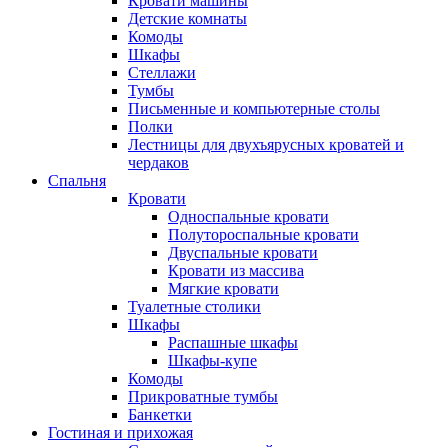
Кровати машины
Детские комнаты
Комоды
Шкафы
Стеллажи
Тумбы
Письменные и компьютерные столы
Полки
Лестницы для двухъярусных кроватей и
чердаков
Спальня
Кровати
Односпальные кровати
Полутороспальные кровати
Двуспальные кровати
Кровати из массива
Мягкие кровати
Туалетные столики
Шкафы
Распашные шкафы
Шкафы-купе
Комоды
Прикроватные тумбы
Банкетки
Гостиная и прихожая