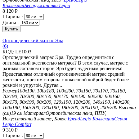
Коллекции
Беспружинники Legio
8 120
Р
Ширина :
Длина :
Купить
Ортопедический матрас Эра
(6)
КОД:
LE1003
Ортопедический матрас Эра. Трудно определиться с
оптимальной жесткостью матраса? В этом случае, матрас с
разным составом сторон Эра будет чудесным решением!
Представляем отличный ортопедический матрас средней
жесткости, притом сторона с кокосовой койрой будет более
ровной и упругой. Другая...
Размер
100х190, 100х180, 100х200, 70х150, 70х170, 70х180,
70х190, 70х200, 80х160, 80х170, 80х190, 80х200, 90х160,
90х170, 90х190, 90х200, 120х190, 120х200, 140х190, 140х200,
160х190, 160х200, 180х190, 180х200, 200х190, 200х200
Высота
(см)
19 см
Материал
Ортопедическая пена, ППУ,
Искусственный латекс, Кокос
Бренд
Legio
Коллекции
Серия
Legio Comfort
9 310
Р
Ширина :