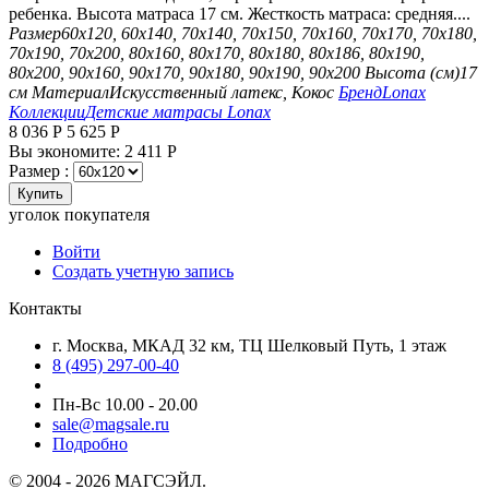
ребенка. Высота матраса 17 см. Жесткость матраса: средняя....
Размер
60х120, 60х140, 70х140, 70х150, 70х160, 70х170, 70х180,
70х190, 70х200, 80х160, 80х170, 80х180, 80х186, 80х190,
80х200, 90х160, 90х170, 90х180, 90х190, 90х200
Высота (см)
17
см
Материал
Искусственный латекс, Кокос
Бренд
Lonax
Коллекции
Детские матрасы Lonax
8 036
Р
5 625
Р
Вы экономите:
2 411
Р
Размер :
Купить
уголок покупателя
Войти
Создать учетную запись
Контакты
г. Москва, МКАД 32 км, ТЦ Шелковый Путь, 1 этаж
8 (495) 297-00-40
Пн-Вс 10.00 - 20.00
sale@magsale.ru
Подробно
© 2004 - 2026 МАГСЭЙЛ.