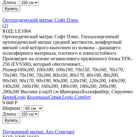
Длина :
Купить
Ортопедический матрас Софт Плюс
(2)
КОД:
LE1004
Ортопедический матрас Софт Плюс. Гипоаллергенный
ортопедический матрас средней жесткости, комфортный
мягкий слой которого выполнен из холкона - дышащего
полиэфирного материала, плотного и износостойкого.
Произведен на основе независимого пружинного блока TFK-
256 (EVS500), который обеспечивает...
Размер
100х200, 100х180, 100х190, 70х150, 70х160, 70х170,
70х180, 70х190, 70х200, 80х160, 80х170, 80х190, 80х200,
90х160, 90х170, 90х190, 90х200, 120х190, 120х200, 140х190,
140х200, 160х190, 160х200, 180х190, 180х200, 200х190,
200х200
Высота (см)
20 см
Материал
Холлофайбер, Струтто
Бренд
Legio
Коллекции
Серия Legio Comfort
9 660
Р
Ширина :
Длина :
Купить
Пружинный матрас Арт-Стандарт