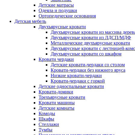
Детские матрасы
Одеяла и подушки
Ортопедические основания
Детская мебель
Двухъярусные кровати
Двухъярусные кровати из массива дерев
Двухъярусные кровати из ЛДСП/МДФ
Металлические двухъярусные кровати
Двухъярусные кровати с лестницей-ком
Двухъярусные кровати со шкафом
Кровати чердаки
Детские кровати-чердаки со столом
Кровати-чердаки без нижнего яруса
Низкие кровати-чердаки
Кровати-чердаки с горкой
Детские односпальные кровати
Кровати-домики
Трехъярусные кровати
Кровати машины
Детские комнаты
Комоды
Шкафы
Стеллажи
Тумбы