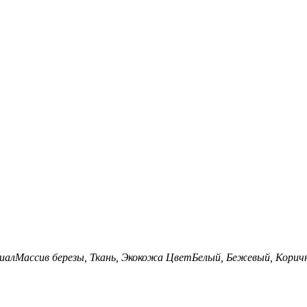
иал
Массив березы, Ткань, Экокожа
Цвет
Белый, Бежевый, Корич