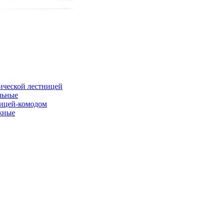
ической лестницей
льные
ницей-комодом
жные