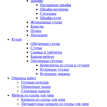
Шкафы
Распашные шкафы
Шкафы-витрины
Стеллажи
Шкафы-купе
Журнальные столы
Комоды
Полки
Прихожие
Кухня
Обеденные столы
Стулья
Скамьи и табуреты
Барная мебель
Обеденные группы
Комплекты из стола и стульев
Кухонные уголки
Кухонные диваны
Образцы работ
Готовые изделия
Обивочные ткани
Стеновые панели
Мебель из сосны для дачи
Кровати из сосны для дачи
Двухъярусные кровати из сосны для дачи