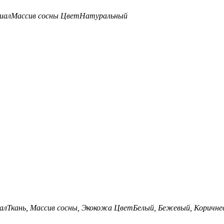
иал
Массив сосны
Цвет
Натуральный
ал
Ткань, Массив сосны, Экокожа
Цвет
Белый, Бежевый, Коричне