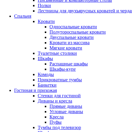
Письменные и компьютерные столы
Полки
Лестницы для двухъярусных кроватей и черда
Спальня
Кровати
Односпальные кровати
Полутороспальные кровати
Двуспальные кровати
Кровати из массива
Мягкие кровати
Туалетные столики
Шкафы
Распашные шкафы
Шкафы-купе
Комоды
Прикроватные тумбы
Банкетки
Гостиная и прихожая
Стенки для гостиной
Диваны и кресла
Прямые диваны
Угловые диваны
Кресла
Пуфы
Тумбы под телевизор