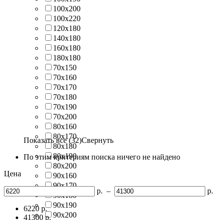
100х200
100х220
120х180
140х180
160х180
180х180
70х150
70х160
70х170
70х180
70х190
70х200
80х160
80х170
Показать все (32)
Свернуть
80х180
80х190
По этим критериям поиска ничего не найдено
80х200
Цена
90х160
90х170
р.
–
р.
90х180
90х190
6220
р.
90х200
41300
р.