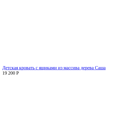
Детская кровать с ящиками из массива дерева Саша
19 200
Р