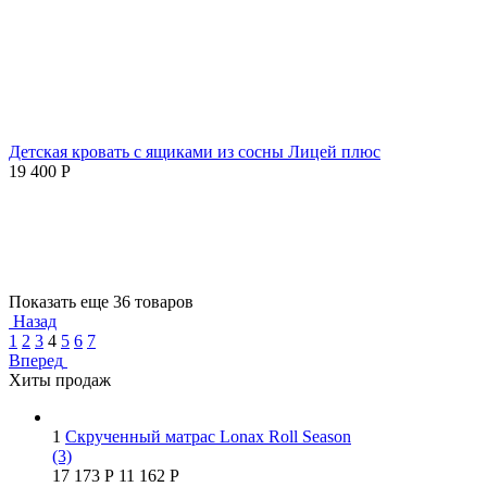
Детская кровать с ящиками из сосны Лицей плюс
19 400
Р
Показать еще 36 товаров
Назад
1
2
3
4
5
6
7
Вперед
Хиты продаж
1
Скрученный матрас Lonax Roll Season
(3)
17 173
Р
11 162
Р