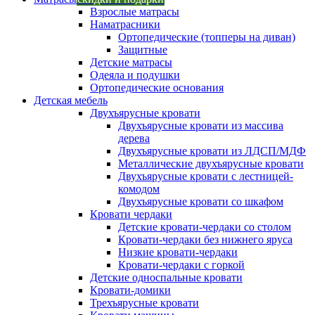
Взрослые матрасы
Наматрасники
Ортопедические (топперы на диван)
Защитные
Детские матрасы
Одеяла и подушки
Ортопедические основания
Детская мебель
Двухъярусные кровати
Двухъярусные кровати из массива
дерева
Двухъярусные кровати из ЛДСП/МДФ
Металлические двухъярусные кровати
Двухъярусные кровати с лестницей-
комодом
Двухъярусные кровати со шкафом
Кровати чердаки
Детские кровати-чердаки со столом
Кровати-чердаки без нижнего яруса
Низкие кровати-чердаки
Кровати-чердаки с горкой
Детские односпальные кровати
Кровати-домики
Трехъярусные кровати