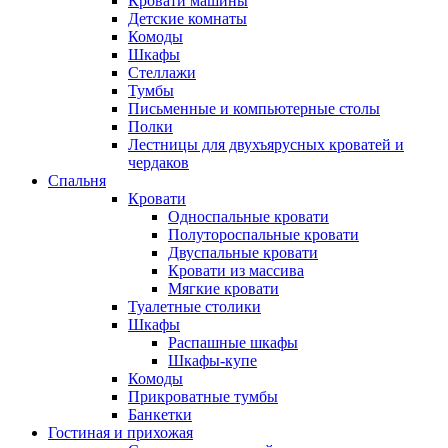
Кровати машины
Детские комнаты
Комоды
Шкафы
Стеллажи
Тумбы
Письменные и компьютерные столы
Полки
Лестницы для двухъярусных кроватей и
чердаков
Спальня
Кровати
Односпальные кровати
Полутороспальные кровати
Двуспальные кровати
Кровати из массива
Мягкие кровати
Туалетные столики
Шкафы
Распашные шкафы
Шкафы-купе
Комоды
Прикроватные тумбы
Банкетки
Гостиная и прихожая