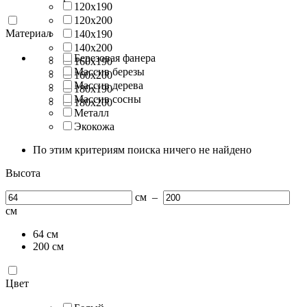
120х190
120х200
Материал
140х190
140х200
Березовая фанера
160х190
Массив березы
160х200
Массив дерева
180х190
Массив сосны
180х200
Металл
Экокожа
По этим критериям поиска ничего не найдено
Высота
см
–
см
64
см
200
см
Цвет