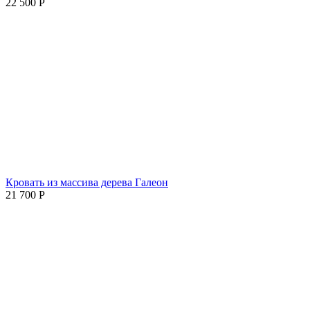
22 500
Р
Кровать из массива дерева Галеон
21 700
Р