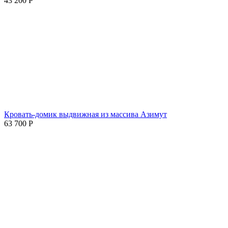
43 200
Р
Кровать-домик выдвижная из массива Азимут
63 700
Р