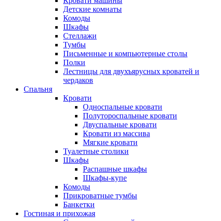
Кровати машины
Детские комнаты
Комоды
Шкафы
Стеллажи
Тумбы
Письменные и компьютерные столы
Полки
Лестницы для двухъярусных кроватей и
чердаков
Спальня
Кровати
Односпальные кровати
Полутороспальные кровати
Двуспальные кровати
Кровати из массива
Мягкие кровати
Туалетные столики
Шкафы
Распашные шкафы
Шкафы-купе
Комоды
Прикроватные тумбы
Банкетки
Гостиная и прихожая