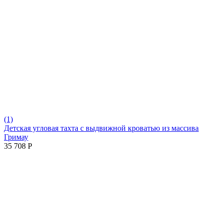
(1)
Детская угловая тахта с выдвижной кроватью из массива
Гримау​
35 708
Р