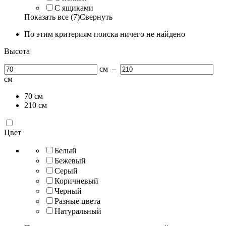
С ящиками
Показать все (7)
Свернуть
По этим критериям поиска ничего не найдено
Высота
см
–
см
70
см
210
см
Цвет
Белый
Бежевый
Серый
Коричневый
Черный
Разные цвета
Натуральный