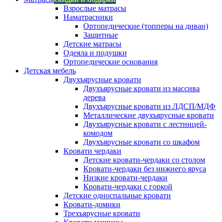
Взрослые матрасы
Наматрасники
Ортопедические (топперы на диван)
Защитные
Детские матрасы
Одеяла и подушки
Ортопедические основания
Детская мебель
Двухъярусные кровати
Двухъярусные кровати из массива
дерева
Двухъярусные кровати из ЛДСП/МДФ
Металлические двухъярусные кровати
Двухъярусные кровати с лестницей-
комодом
Двухъярусные кровати со шкафом
Кровати чердаки
Детские кровати-чердаки со столом
Кровати-чердаки без нижнего яруса
Низкие кровати-чердаки
Кровати-чердаки с горкой
Детские односпальные кровати
Кровати-домики
Трехъярусные кровати