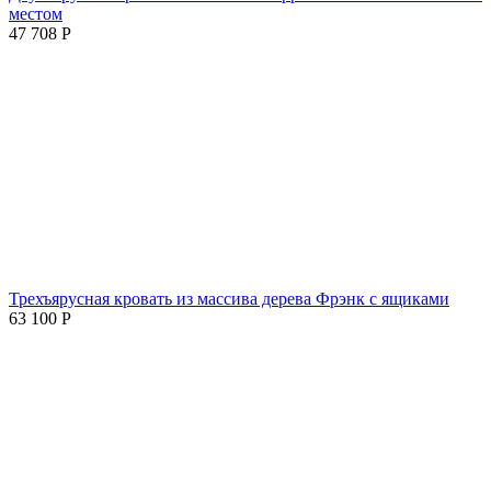
местом
47 708
Р
Трехъярусная кровать из массива дерева Фрэнк с ящиками
63 100
Р