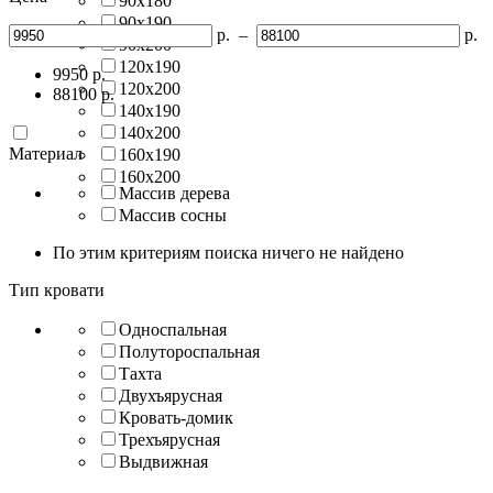
90х180
90х190
р.
–
р.
90х200
120х190
9950
р.
120х200
88100
р.
140х190
140х200
Материал
160х190
160х200
Массив дерева
Массив сосны
По этим критериям поиска ничего не найдено
Тип кровати
Односпальная
Полутороспальная
Тахта
Двухъярусная
Кровать-домик
Трехъярусная
Выдвижная