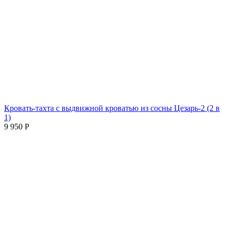
Кровать-тахта с выдвижной кроватью из сосны Цезарь-2 (2 в
1)
9 950
Р