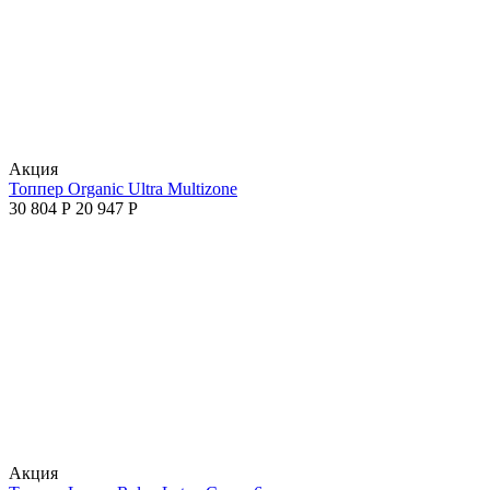
Aкция
Топпер Organic Ultra Multizone
30 804
Р
20 947
Р
Aкция