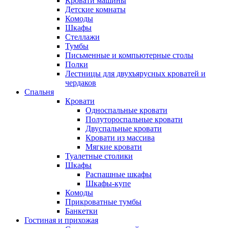
Кровати машины
Детские комнаты
Комоды
Шкафы
Стеллажи
Тумбы
Письменные и компьютерные столы
Полки
Лестницы для двухъярусных кроватей и
чердаков
Спальня
Кровати
Односпальные кровати
Полутороспальные кровати
Двуспальные кровати
Кровати из массива
Мягкие кровати
Туалетные столики
Шкафы
Распашные шкафы
Шкафы-купе
Комоды
Прикроватные тумбы
Банкетки
Гостиная и прихожая