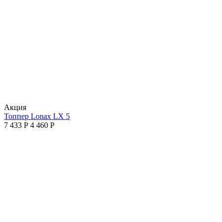
Aкция
Топпер Lonax LX 5
7 433
Р
4 460
Р