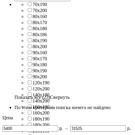
70х190
70х200
80х160
80х170
80х180
80х186
80х190
80х200
90х160
90х170
90х180
90х190
90х200
120х190
120х200
140х190
Показать все (23)
Свернуть
140х200
160х190
По этим критериям поиска ничего не найдено
160х200
Цена
180х190
180х200
р.
–
р.
200х190