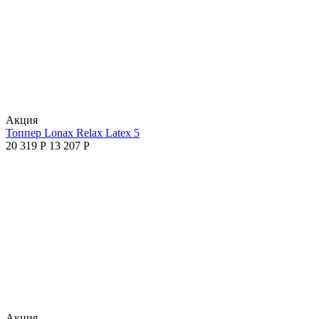
Aкция
Топпер Lonax Relax Latex 5
20 319
Р
13 207
Р
Aкция