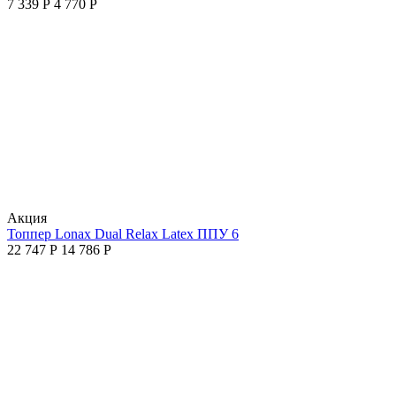
7 339
Р
4 770
Р
Aкция
Топпер Lonax Dual Relax Latex ППУ 6
22 747
Р
14 786
Р