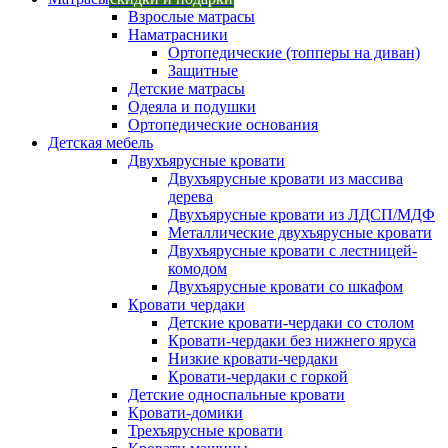
Взрослые матрасы
Наматрасники
Ортопедические (топперы на диван)
Защитные
Детские матрасы
Одеяла и подушки
Ортопедические основания
Детская мебель
Двухъярусные кровати
Двухъярусные кровати из массива
дерева
Двухъярусные кровати из ЛДСП/МДФ
Металлические двухъярусные кровати
Двухъярусные кровати с лестницей-
комодом
Двухъярусные кровати со шкафом
Кровати чердаки
Детские кровати-чердаки со столом
Кровати-чердаки без нижнего яруса
Низкие кровати-чердаки
Кровати-чердаки с горкой
Детские односпальные кровати
Кровати-домики
Трехъярусные кровати