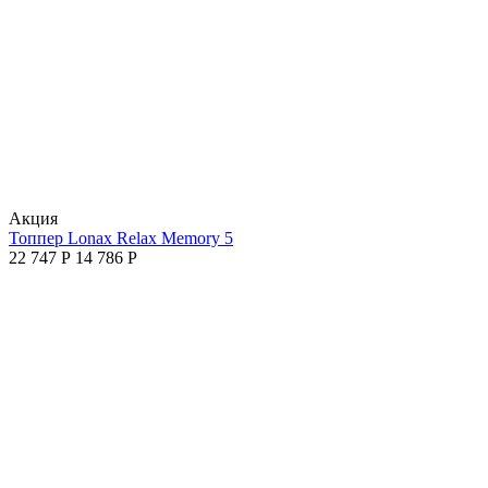
Aкция
Топпер Lonax Relax Memory 5
22 747
Р
14 786
Р