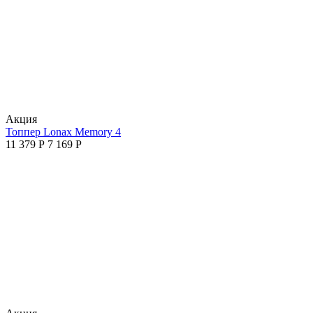
Aкция
Топпер Lonax Memory 4
11 379
Р
7 169
Р