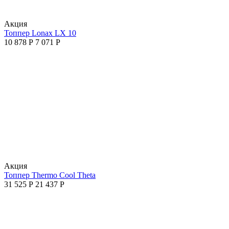
Aкция
Топпер Lonax LX 10
10 878
Р
7 071
Р
Aкция
Топпер Thermo Cool Theta
31 525
Р
21 437
Р