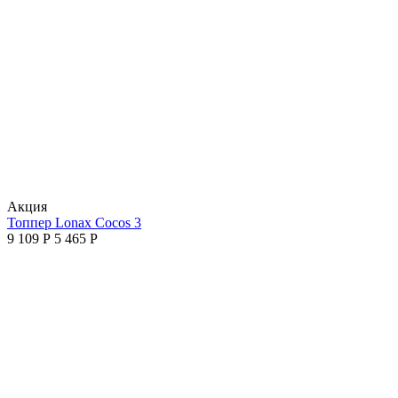
Aкция
Топпер Lonax Cocos 3
9 109
Р
5 465
Р