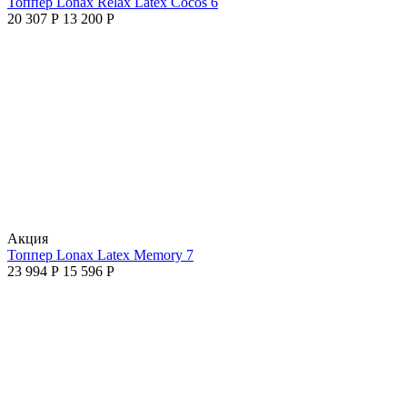
Топпер Lonax Relax Latex Cocos 6
20 307
Р
13 200
Р
Aкция
Топпер Lonax Latex Memory 7
23 994
Р
15 596
Р