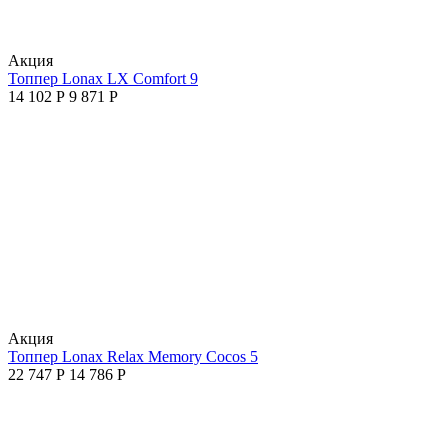
Aкция
Топпер Lonax LX Comfort 9
14 102
Р
9 871
Р
Aкция
Топпер Lonax Relax Memory Cocos 5
22 747
Р
14 786
Р