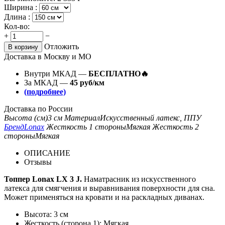
Ширина :
Длина :
Кол-во:
+
−
Отложить
В корзину
Доставка в Москву и МО
Внутри МКАД —
БЕСПЛАТНО🔥
За МКАД —
45 руб/км
(подробнее)
Доставка по России
Высота (см)
3 см
Материал
Искусственный латекс, ППУ
Бренд
Lonax
Жесткость 1 стороны
Мягкая
Жесткость 2
стороны
Мягкая
ОПИСАНИЕ
Отзывы
Топпер Lonax LX 3 J.
Наматрасник из искусственного
латекса для смягчения и выравнивания поверхности для сна.
Может применяться на кровати и на раскладных диванах.
Высота: 3 см
Жесткость (сторона 1): Мягкая