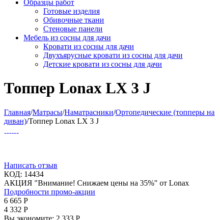
Образцы работ
Готовые изделия
Обивочные ткани
Стеновые панели
Мебель из сосны для дачи
Кровати из сосны для дачи
Двухъярусные кровати из сосны для дачи
Детские кровати из сосны для дачи
Топпер Lonax LX 3 J
Главная
/
Матрасы
/
Наматрасники
/
Ортопедические (топперы на
диван)
/
Топпер Lonax LX 3 J
Написать отзыв
КОД:
14434
АКЦИЯ "Внимание! Снижаем цены на 35%" от Lonax
Подробности промо-акции
6 665
Р
4 332
Р
Вы экономите:
2 333
Р