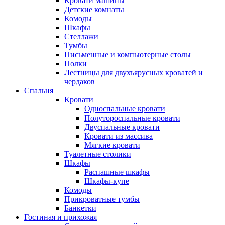
Кровати машины
Детские комнаты
Комоды
Шкафы
Стеллажи
Тумбы
Письменные и компьютерные столы
Полки
Лестницы для двухъярусных кроватей и
чердаков
Спальня
Кровати
Односпальные кровати
Полутороспальные кровати
Двуспальные кровати
Кровати из массива
Мягкие кровати
Туалетные столики
Шкафы
Распашные шкафы
Шкафы-купе
Комоды
Прикроватные тумбы
Банкетки
Гостиная и прихожая