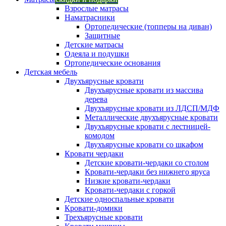
Взрослые матрасы
Наматрасники
Ортопедические (топперы на диван)
Защитные
Детские матрасы
Одеяла и подушки
Ортопедические основания
Детская мебель
Двухъярусные кровати
Двухъярусные кровати из массива
дерева
Двухъярусные кровати из ЛДСП/МДФ
Металлические двухъярусные кровати
Двухъярусные кровати с лестницей-
комодом
Двухъярусные кровати со шкафом
Кровати чердаки
Детские кровати-чердаки со столом
Кровати-чердаки без нижнего яруса
Низкие кровати-чердаки
Кровати-чердаки с горкой
Детские односпальные кровати
Кровати-домики
Трехъярусные кровати