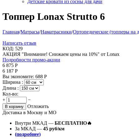
Детские кровати из сосны для дачи
Топпер Lonax Strutto 6
Главная
/
Матрасы
/
Наматрасники
/
Ортопедические (топперы на 
Написать отзыв
КОД:
529
АКЦИЯ "Внимание! Снижаем цены на 10%" от Lonax
Подробности промо-акции
6 875
Р
6 187
Р
Вы экономите:
688
Р
Ширина :
Длина :
Кол-во:
+
−
Отложить
В корзину
Доставка в Москву и МО
Внутри МКАД —
БЕСПЛАТНО🔥
За МКАД —
45 руб/км
(подробнее)