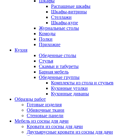
Шкафы
Распашные шкафы
Шкафы-витрины
Стеллажи
Шкафы-купе
Журнальные столы
Комоды
Полки
Прихожие
Кухня
Обеденные столы
Стулья
Скамьи и табуреты
Барная мебель
Обеденные группы
Комплекты из стола и стульев
Кухонные уголки
Кухонные диваны
Образцы работ
Готовые изделия
Обивочные ткани
Стеновые панели
Мебель из сосны для дачи
Кровати из сосны для дачи
Двухъярусные кровати из сосны для дачи