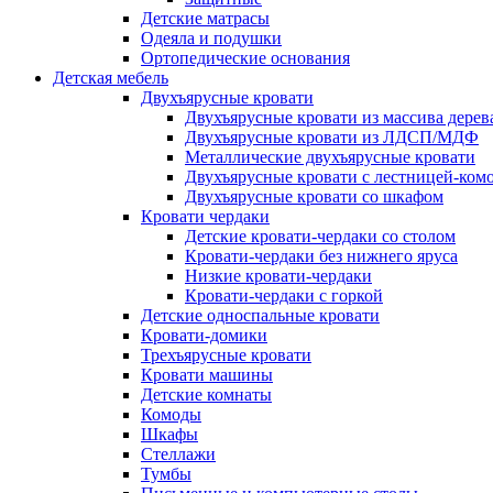
Детские матрасы
Одеяла и подушки
Ортопедические основания
Детская мебель
Двухъярусные кровати
Двухъярусные кровати из массива дерев
Двухъярусные кровати из ЛДСП/МДФ
Металлические двухъярусные кровати
Двухъярусные кровати с лестницей-ком
Двухъярусные кровати со шкафом
Кровати чердаки
Детские кровати-чердаки со столом
Кровати-чердаки без нижнего яруса
Низкие кровати-чердаки
Кровати-чердаки с горкой
Детские односпальные кровати
Кровати-домики
Трехъярусные кровати
Кровати машины
Детские комнаты
Комоды
Шкафы
Стеллажи
Тумбы