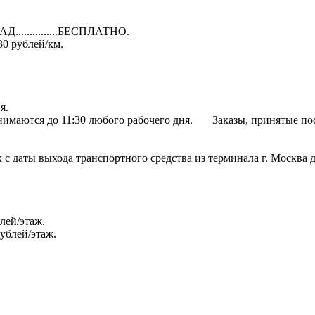
Д...............БЕСПЛАТНО.
 30 рублей/км.
я.
нимаются до 11:30 любого рабочего дня. Заказы, принятые посл
суток с даты выхода транспортного средства из терминала г. Москв
блей/этаж.
рублей/этаж.