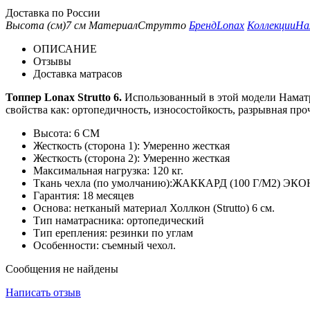
Доставка по России
Высота (см)
7 см
Материал
Струтто
Бренд
Lonax
Коллекции
На
ОПИСАНИЕ
Отзывы
Доставка матрасов
Топпер Lonax Strutto 6.
Использованный в этой модели Наматр
свойства как: ортопедичность, износостойкость, разрывная про
Высота: 6 СМ
Жесткость (сторона 1): Умеренно жесткая
Жесткость (сторона 2): Умеренно жесткая
Максимальная нагрузка: 120 кг.
Ткань чехла (по умолчанию):ЖАККАРД (100 Г/М2) ЭК
Гарантия: 18 месяцев
Основа: нетканый материал Холлкон (Strutto) 6 см.
Тип наматрасника: ортопедический
Тип ерепления: резинки по углам
Особенности: съемный чехол.
Сообщения не найдены
Написать отзыв