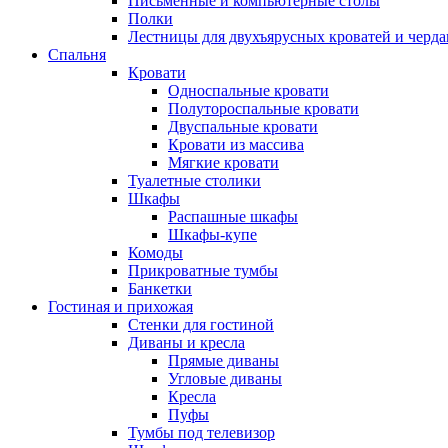
Письменные и компьютерные столы
Полки
Лестницы для двухъярусных кроватей и черда
Спальня
Кровати
Односпальные кровати
Полутороспальные кровати
Двуспальные кровати
Кровати из массива
Мягкие кровати
Туалетные столики
Шкафы
Распашные шкафы
Шкафы-купе
Комоды
Прикроватные тумбы
Банкетки
Гостиная и прихожая
Стенки для гостиной
Диваны и кресла
Прямые диваны
Угловые диваны
Кресла
Пуфы
Тумбы под телевизор