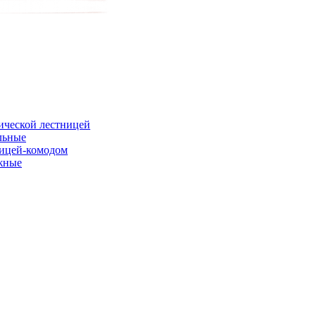
ической лестницей
льные
ницей-комодом
жные