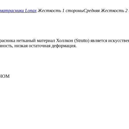
матрасники Lonax
Жесткость 1 стороны
Средняя
Жесткость 2
асника нетканый материал Холлкон (Strutto) является искусств
чность, низкая остаточная деформация.
ОНОМ