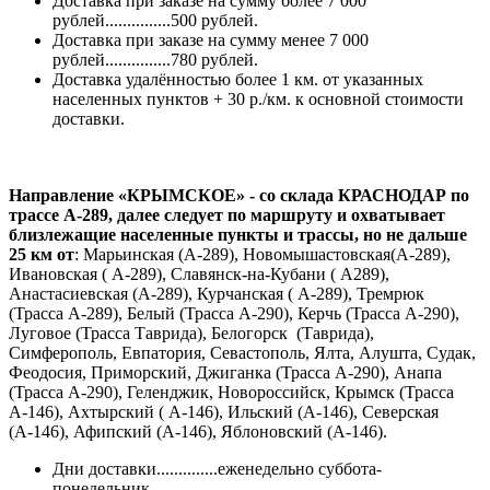
Доставка при заказе на сумму более 7 000
рублей...............500 рублей.
Доставка при заказе на сумму менее 7 000
рублей...............780 рублей.
Доставка удалённостью более 1 км. от указанных
населенных пунктов + 30 р./км. к основной стоимости
доставки.
Направление «КРЫМСКОЕ» - со склада КРАСНОДАР по
трассе А-289, далее следует по маршруту и охватывает
близлежащие населенные пункты и трассы, но не дальше
25 км от
: Марьинская (А-289), Новомышастовская(А-289),
Ивановская ( А-289), Славянск-на-Кубани ( А289),
Анастасиевская (А-289), Курчанская ( А-289), Тремрюк
(Трасса А-289), Белый (Трасса А-290), Керчь (Трасса А-290),
Луговое (Трасса Таврида), Белогорск (Таврида),
Симферополь, Евпатория, Севастополь, Ялта, Алушта, Судак,
Феодосия, Приморский, Джиганка (Трасса А-290), Анапа
(Трасса А-290), Геленджик, Новороссийск, Крымск (Трасса
А-146), Ахтырский ( А-146), Ильский (А-146), Северская
(А-146), Афипский (А-146), Яблоновский (А-146).
Дни доставки..............еженедельно суббота-
понедельник.