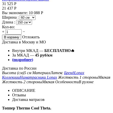
31 525
Р
21 437
Р
Вы экономите:
10 088
Р
Ширина :
Длина :
Кол-во:
+
−
Отложить
В корзину
Доставка в Москву и МО
Внутри МКАД —
БЕСПЛАТНО🔥
За МКАД —
45 руб/км
(подробнее)
Доставка по России
Высота (см)
5 см
Материал
Латекс
Бренд
Lonax
Коллекции
Наматрасники Lonax
Жесткость 1 стороны
Мягкая
Жесткость 2 стороны
Мягкая
Особенности
В рулоне
ОПИСАНИЕ
Отзывы
Доставка матрасов
Топпер Thermo Cool Theta.