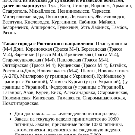
М-5, М-2 из Москвы до Тульской и Рязанской областей,
далее по маршруту:
Тула, Елец, Липецк, Воронеж, Армавир,
Ставрополь, Михайловск, Невинномысск, Черкесск,
Минеральные воды, Пятигорск, Лермонтов, Железноводск,
Есентуки, Кисловодск, Курганинск, Лабинск, Майкоп,
Белореченск, Апшеронск, Гулькевич, Усть-Лабинск, Тамбов,
Рязань.
Также города с Ростовского направления
: Пластуновская
(М-4 Дон), Кореновская (Трасса М-4), Березанская (Трасса
М-4), Заречный (Трасса М-4), Ирклиевская (Трасса М-4),
Старолеушковская ( М-4), Павловская (Трасса М-4),
Октябрьская (Трасса М-4), Кущевская (Трасса М-4), Батайск,
Ростов-на-Дону, Новочеркасск (М-4), Шахты, Новошахтинск
(А-270), Миллерово (у границы с Украиной), Куйбышево(у
границы с Украиной), Матвеев Курган (у гр с Украиной), ( у
границы с Украиной), Федоровка (у границы с Украиной),
Таганрог, Азов, Курей, Ейск, Александровка, Староминская,
Новоминская, Каневская, Тимашевск, Старомышастовская,
Новотитаровская.
Дни доставки..............еженедельно пятница-среда.
Заказы на текущую неделю принимаются до 10:00
пятницы. Заказы, присланные после 10:00 пятницы,
автоматически переносятся на следующую неделю.