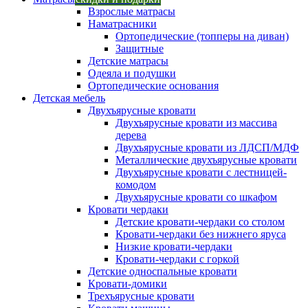
Взрослые матрасы
Наматрасники
Ортопедические (топперы на диван)
Защитные
Детские матрасы
Одеяла и подушки
Ортопедические основания
Детская мебель
Двухъярусные кровати
Двухъярусные кровати из массива
дерева
Двухъярусные кровати из ЛДСП/МДФ
Металлические двухъярусные кровати
Двухъярусные кровати с лестницей-
комодом
Двухъярусные кровати со шкафом
Кровати чердаки
Детские кровати-чердаки со столом
Кровати-чердаки без нижнего яруса
Низкие кровати-чердаки
Кровати-чердаки с горкой
Детские односпальные кровати
Кровати-домики
Трехъярусные кровати