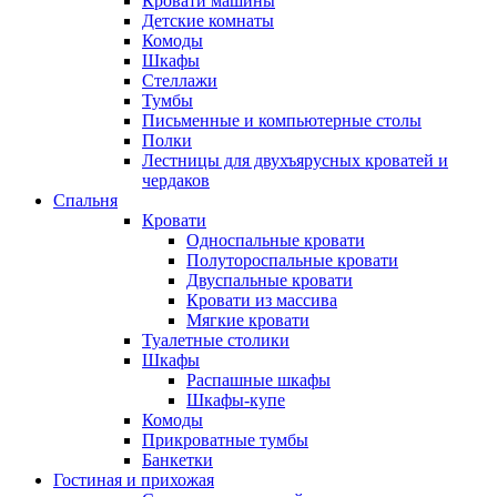
Кровати машины
Детские комнаты
Комоды
Шкафы
Стеллажи
Тумбы
Письменные и компьютерные столы
Полки
Лестницы для двухъярусных кроватей и
чердаков
Спальня
Кровати
Односпальные кровати
Полутороспальные кровати
Двуспальные кровати
Кровати из массива
Мягкие кровати
Туалетные столики
Шкафы
Распашные шкафы
Шкафы-купе
Комоды
Прикроватные тумбы
Банкетки
Гостиная и прихожая