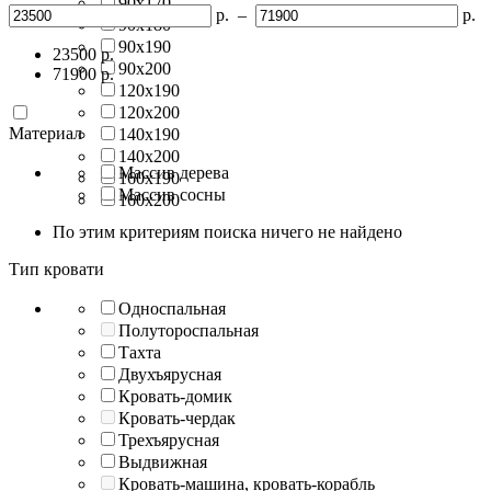
90х170
р.
–
р.
90х180
90х190
23500
р.
90х200
71900
р.
120х190
120х200
Материал
140х190
140х200
Массив дерева
160х190
Массив сосны
160х200
По этим критериям поиска ничего не найдено
Тип кровати
Односпальная
Полутороспальная
Тахта
Двухъярусная
Кровать-домик
Кровать-чердак
Трехъярусная
Выдвижная
Кровать-машина, кровать-корабль