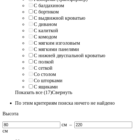
С балдахином
С бортиком
С выдвижной кроватью
С диваном
С калиткой
С комодом
С мягким изголовьем
С мягкими панелями
С нижней двуспальной кроватью
С полкой
С сеткой
Со столом
Со шторками
С ящиками
Показать все (17)
Свернуть
По этим критериям поиска ничего не найдено
Высота
см
–
см