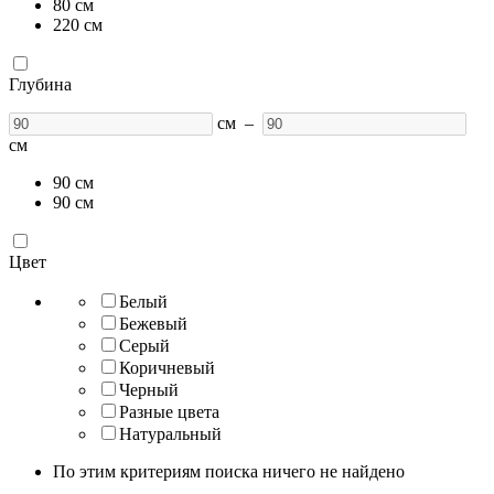
80
см
220
см
Глубина
см
–
см
90
см
90
см
Цвет
Белый
Бежевый
Серый
Коричневый
Черный
Разные цвета
Натуральный
По этим критериям поиска ничего не найдено