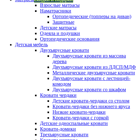
Взрослые матрасы
Наматрасники
Ортопедические (топперы на диван)
Защитные
Детские матрасы
Одеяла и подушки
Ортопедические основания
Детская мебель
Двухъярусные кровати
Двухъярусные кровати из массива
дерева
Двухъярусные кровати из ЛДСП/МДФ
Металлические двухъярусные кровати
Двухъярусные кровати с лестницей-
комодом
Двухъярусные кровати со шкафом
Кровати чердаки
Детские кровати-чердаки со столом
Кровати-чердаки без нижнего яруса
Низкие кровати-чердаки
Кровати-чердаки с горкой
Детские односпальные кровати
Кровати-домики
Трехъярусные кровати