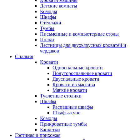
Кровати машины
Детские комнаты
Комоды
Шкафы
Стеллажи
Тумбы
Письменные и компьютерные столы
Полки
Лестницы для двухъярусных кроватей и
чердаков
Спальня
Кровати
Односпальные кровати
Полутороспальные кровати
Двуспальные кровати
Кровати из массива
Мягкие кровати
Туалетные столики
Шкафы
Распашные шкафы
Шкафы-купе
Комоды
Прикроватные тумбы
Банкетки
Гостиная и прихожая