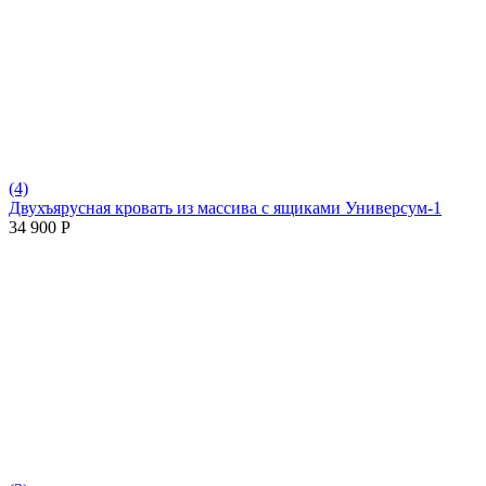
(4)
Двухъярусная кровать из массива с ящиками Универсум-1
34 900
Р