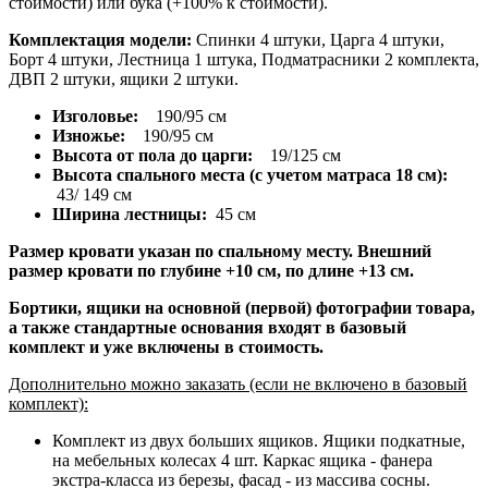
стоимости) или бука (+100% к стоимости).
Комплектация модели:
Спинки 4 штуки, Царга 4 штуки,
Борт 4 штуки, Лестница 1 штука, Подматрасники 2 комплекта,
ДВП 2 штуки, ящики 2 штуки.
Изголовье:
190/95 см
Изножье:
190/95 см
Высота от пола до царги:
19/125 см
Высота спального места (с учетом матраса 18 см):
43/ 149 см
Ширина лестницы:
45 см
Размер кровати указан по спальному месту. Внешний
размер кровати по глубине +10 см, по длине +13 см.
Бортики, ящики на основной (первой) фотографии товара,
а также стандартные основания входят в базовый
комплект и уже включены в стоимость.
Дополнительно можно заказать (если не включено в базовый
комплект):
Комплект из двух больших ящиков. Ящики подкатные,
на мебельных колесах 4 шт. Каркас ящика - фанера
экстра-класса из березы, фасад - из массива сосны.