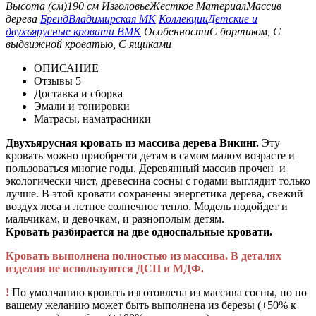
Высота (см)
190 см
Изголовье
Жесткое
Материал
Массив
дерева
Бренд
Владимирская МК
Коллекции
Детские и
двухъярусные кровати ВМК
Особенности
С бортиком, С
выдвижной кроватью, С ящиками
ОПИСАНИЕ
Отзывы
5
Доставка и сборка
Эмали и тонировки
Матрасы, наматрасники
Двухъярусная кровать из массива дерева Викинг.
Эту
кровать можно приобрести детям в самом малом возрасте и
пользоваться многие годы. Деревянный массив прочен и
экологически чист, древесина сосны с годами выглядит только
лучше. В этой кровати сохранены энергетика дерева, свежий
воздух леса и летнее солнечное тепло. Модель подойдет и
мальчикам, и девочкам, и разнополым детям.
Кровать разбирается на две односпальные кровати.
Кровать выполнена полностью из массива. В деталях
изделия не используются ДСП и МДФ.
!
По умолчанию кровать изготовлена из массива сосны, но по
вашему желанию может быть выполнена из березы (+50% к