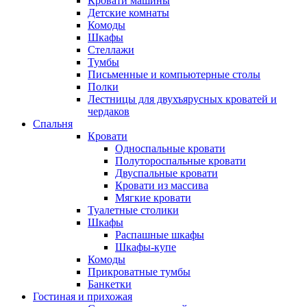
Кровати машины
Детские комнаты
Комоды
Шкафы
Стеллажи
Тумбы
Письменные и компьютерные столы
Полки
Лестницы для двухъярусных кроватей и
чердаков
Спальня
Кровати
Односпальные кровати
Полутороспальные кровати
Двуспальные кровати
Кровати из массива
Мягкие кровати
Туалетные столики
Шкафы
Распашные шкафы
Шкафы-купе
Комоды
Прикроватные тумбы
Банкетки
Гостиная и прихожая