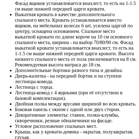
Фасад ящиков устанавливается внахлест, то есть на 1-1.5
см выше нижней передней царги кровати.
Выкатная кровать в качестве дополнительного
спального места. Кровать устанавливается вместо
ящиков, на мебельных колесах 6 шт, усилена царгой по
центру, оснащена основанием. Спальное место
выкатной кровати по длине короче на 10 см основного
спального места, ширина - на выбор 70/80/90 см. Фасад
выкатной кровати устанавливается внахлест, то есть на
1-1.5 см выше нижней передней царги кровати. Высота
нижнего спального места от пола увеличивается на 8 см.
Рекомендуемая высота матраса до 18 см.
Дополнительные бортики разного типа и дизайна.
Дверь-калитка - на передний бортик и на ступени
лестницы-комода.
Лестница с торца.
Лестница-комод с 4 ящиками (при её отсутствии в
базовой комплектации).
Двойная полка между ярусами шириной во всю кровать.
Боковая панель с окном с одной или двух сторон.
Декоративные элементы: ставни, полки-клумбы,
скворечники, резные обналичники на фасаде.
Угловое расположение спальных мест.
Крыша, как у кровати-домика - окрытая, полузакрытая,
глухая.