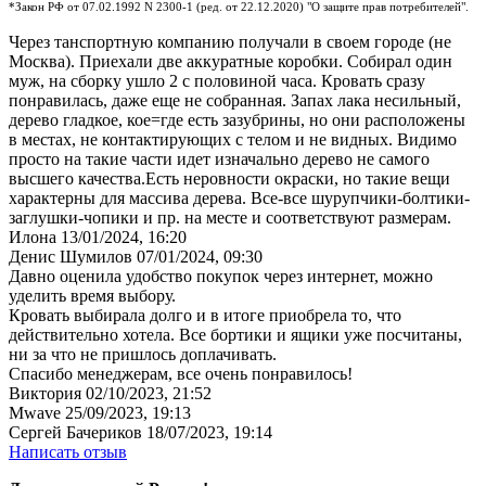
*Закон РФ от 07.02.1992 N 2300-1 (ред. от 22.12.2020) "О защите прав потребителей".
Через танспортную компанию получали в своем городе (не
Москва). Приехали две аккуратные коробки. Собирал один
муж, на сборку ушло 2 с половиной часа. Кровать сразу
понравилась, даже еще не собранная. Запах лака несильный,
дерево гладкое, кое=где есть зазубрины, но они расположены
в местах, не контактирующих с телом и не видных. Видимо
просто на такие части идет изначально дерево не самого
высшего качества.Есть неровности окраски, но такие вещи
характерны для массива дерева. Все-все шурупчики-болтики-
заглушки-чопики и пр. на месте и соответствуют размерам.
Илона
13/01/2024, 16:20
Денис Шумилов
07/01/2024, 09:30
Давно оценила удобство покупок через интернет, можно
уделить время выбору.
Кровать выбирала долго и в итоге приобрела то, что
действительно хотела. Все бортики и ящики уже посчитаны,
ни за что не пришлось доплачивать.
Спасибо менеджерам, все очень понравилось!
Виктория
02/10/2023, 21:52
Mwave
25/09/2023, 19:13
Сергей Бачериков
18/07/2023, 19:14
Написать отзыв