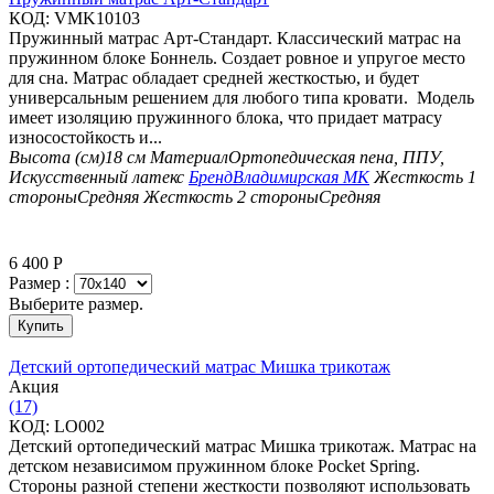
КОД:
VMK10103
Пружинный матрас Арт-Стандарт. Классический матрас на
пружинном блоке Боннель. Создает ровное и упругое место
для сна. Матрас обладает средней жесткостью, и будет
универсальным решением для любого типа кровати. Модель
имеет изоляцию пружинного блока, что придает матрасу
износостойкость и...
Высота (см)
18 см
Материал
Ортопедическая пена, ППУ,
Искусственный латекс
Бренд
Владимирская МК
Жесткость 1
стороны
Средняя
Жесткость 2 стороны
Средняя
6 400
Р
Размер :
Выберите размер.
Купить
Детский ортопедический матрас Мишка трикотаж
Aкция
(17)
КОД:
LO002
Детский ортопедический матрас Мишка трикотаж. Матрас на
детском независимом пружинном блоке Pocket Spring.
Стороны разной степени жесткости позволяют использовать