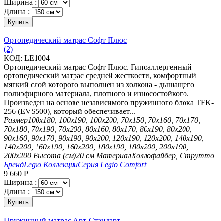
Ширина :
Длина :
Купить
Ортопедический матрас Софт Плюс
(2)
КОД:
LE1004
Ортопедический матрас Софт Плюс. Гипоаллергенный
ортопедический матрас средней жесткости, комфортный
мягкий слой которого выполнен из холкона - дышащего
полиэфирного материала, плотного и износостойкого.
Произведен на основе независимого пружинного блока TFK-
256 (EVS500), который обеспечивает...
Размер
100х180, 100х190, 100х200, 70х150, 70х160, 70х170,
70х180, 70х190, 70х200, 80х160, 80х170, 80х190, 80х200,
90х160, 90х170, 90х190, 90х200, 120х190, 120х200, 140х190,
140х200, 160х190, 160х200, 180х190, 180х200, 200х190,
200х200
Высота (см)
20 см
Материал
Холлофайбер, Струтто
Бренд
Legio
Коллекции
Серия Legio Comfort
9 660
Р
Ширина :
Длина :
Купить
Пружинный матрас Арт-Стандарт