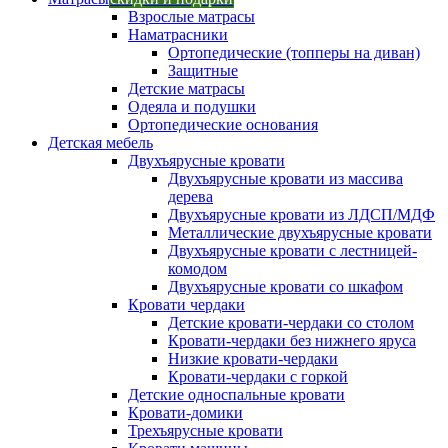
Взрослые матрасы
Наматрасники
Ортопедические (топперы на диван)
Защитные
Детские матрасы
Одеяла и подушки
Ортопедические основания
Детская мебель
Двухъярусные кровати
Двухъярусные кровати из массива
дерева
Двухъярусные кровати из ЛДСП/МДФ
Металлические двухъярусные кровати
Двухъярусные кровати с лестницей-
комодом
Двухъярусные кровати со шкафом
Кровати чердаки
Детские кровати-чердаки со столом
Кровати-чердаки без нижнего яруса
Низкие кровати-чердаки
Кровати-чердаки с горкой
Детские односпальные кровати
Кровати-домики
Трехъярусные кровати