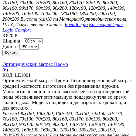
70х180, 70х190, 70х200, 80х160, 80х170, 80х190, 80х200,
90х160, 90х170, 90х190, 90х200, 120х190, 120х200, 140х190,
140х200, 160х190, 160х200, 180х190, 180х200, 200х190,
200х200
Высота (см)
18 см
Материал
Ортопедическая пена,
ППУ, Искусственный латекс
Бренд
Legio
Коллекции
Серия
Legio Comfort
8 820
Р
Ширина :
Длина :
Купить
Ортопедический матрас Промо
(6)
КОД:
LE1001
Ортопедический матрас Промо. Пенополиуретановый матрас
средней жесткости изготовлен без применения пружин.
Монолитный слой плотной высокоячеистой ортопедической
пены обеспечивает оптимальную поддержку тела во время
сна и отдыха. Модель подойдет и для взрослых кроватей, и
для детских/...
Размер
100х180, 100х200, 100х190, 70х150, 70х160, 70х170,
70х180, 70х190, 70х200, 80х160, 80х170, 80х190, 80х200,
90х160, 90х170, 90х190, 90х200, 120х190, 120х200, 140х190,
140х200, 160х190, 160х200, 180х190, 180х200, 200х190,
200х200
Высота (см)
17 см
Материал
Искусственный латекс,