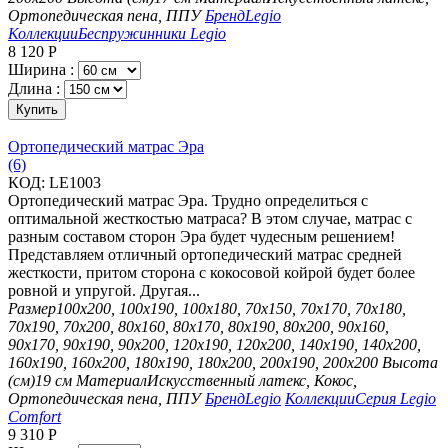
Ортопедическая пена, ППУ
Бренд
Legio
Коллекции
Беспружинники Legio
8 120
Р
Ширина :
Длина :
Купить
Ортопедический матрас Эра
(6)
КОД:
LE1003
Ортопедический матрас Эра. Трудно определиться с
оптимальной жесткостью матраса? В этом случае, матрас с
разным составом сторон Эра будет чудесным решением!
Представляем отличный ортопедический матрас средней
жесткости, притом сторона с кокосовой койрой будет более
ровной и упругой. Другая...
Размер
100х200, 100х190, 100х180, 70х150, 70х170, 70х180,
70х190, 70х200, 80х160, 80х170, 80х190, 80х200, 90х160,
90х170, 90х190, 90х200, 120х190, 120х200, 140х190, 140х200,
160х190, 160х200, 180х190, 180х200, 200х190, 200х200
Высота
(см)
19 см
Материал
Искусственный латекс, Кокос,
Ортопедическая пена, ППУ
Бренд
Legio
Коллекции
Серия Legio
Comfort
9 310
Р