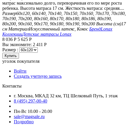
матрас максимально долго, переворачивая его по мере роста
ребенка. Высота матраса 17 см. Жесткость матраса: средняя....
Размер
60х120, 60х140, 70х140, 70х150, 70х160, 70х170, 70х180,
70х190, 70х200, 80х160, 80х170, 80х180, 80х186, 80х190,
80х200, 90х160, 90х170, 90х180, 90х190, 90х200
Высота (см)
17
см
Материал
Искусственный латекс, Кокос
Бренд
Lonax
Коллекции
Детские матрасы Lonax
8 036
Р
5 625
Р
Вы экономите:
2 411
Р
Размер :
Купить
уголок покупателя
Войти
Создать учетную запись
Контакты
г. Москва, МКАД 32 км, ТЦ Шелковый Путь, 1 этаж
8 (495) 297-00-40
Пн-Вс 10.00 - 20.00
sale@magsale.ru
Подробно