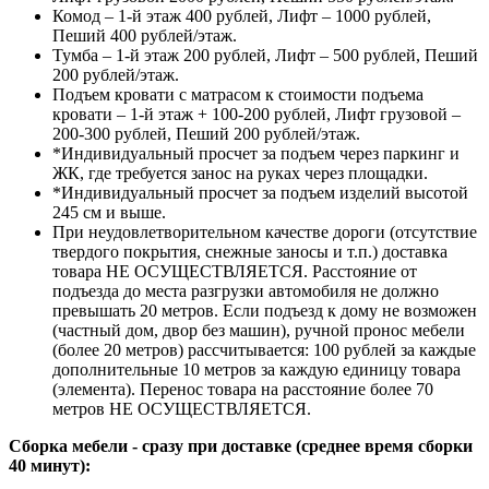
Комод – 1-й этаж 400 рублей, Лифт – 1000 рублей,
Пеший 400 рублей/этаж.
Тумба – 1-й этаж 200 рублей, Лифт – 500 рублей, Пеший
200 рублей/этаж.
Подъем кровати с матрасом к стоимости подъема
кровати – 1-й этаж + 100-200 рублей, Лифт грузовой –
200-300 рублей, Пеший 200 рублей/этаж.
*Индивидуальный просчет за подъем через паркинг и
ЖК, где требуется занос на руках через площадки.
*Индивидуальный просчет за подъем изделий высотой
245 см и выше.
При неудовлетворительном качестве дороги (отсутствие
твердого покрытия, снежные заносы и т.п.) доставка
товара НЕ ОСУЩЕСТВЛЯЕТСЯ. Расстояние от
подъезда до места разгрузки автомобиля не должно
превышать 20 метров. Если подъезд к дому не возможен
(частный дом, двор без машин), ручной пронос мебели
(более 20 метров) рассчитывается: 100 рублей за каждые
дополнительные 10 метров за каждую единицу товара
(элемента). Перенос товара на расстояние более 70
метров НЕ ОСУЩЕСТВЛЯЕТСЯ.
Сборка мебели - сразу при доставке (среднее время сборки
40 минут):