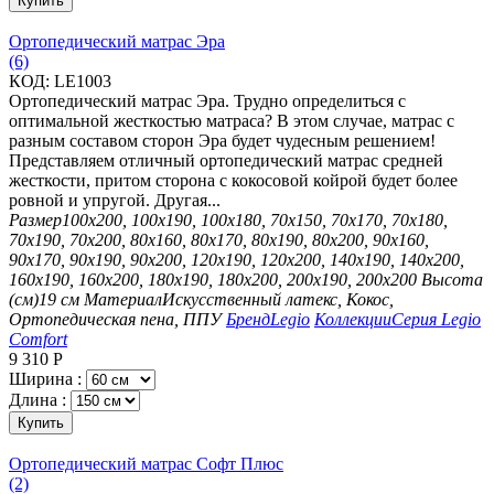
Купить
Ортопедический матрас Эра
(6)
КОД:
LE1003
Ортопедический матрас Эра. Трудно определиться с
оптимальной жесткостью матраса? В этом случае, матрас с
разным составом сторон Эра будет чудесным решением!
Представляем отличный ортопедический матрас средней
жесткости, притом сторона с кокосовой койрой будет более
ровной и упругой. Другая...
Размер
100х200, 100х190, 100х180, 70х150, 70х170, 70х180,
70х190, 70х200, 80х160, 80х170, 80х190, 80х200, 90х160,
90х170, 90х190, 90х200, 120х190, 120х200, 140х190, 140х200,
160х190, 160х200, 180х190, 180х200, 200х190, 200х200
Высота
(см)
19 см
Материал
Искусственный латекс, Кокос,
Ортопедическая пена, ППУ
Бренд
Legio
Коллекции
Серия Legio
Comfort
9 310
Р
Ширина :
Длина :
Купить
Ортопедический матрас Софт Плюс
(2)