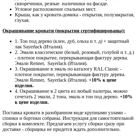
скворечники, резные наличники на фасаде.
Угловое расположение спальных мест.
Крыша, как у кровати-домика - открытая, полузакрытая,
глухая.
Окрашивание кровати (покрытия сертифицированы):
1. Тон под дерево (клен, дуб, ольха и т. д) + защитный
лак Sayerlack (Италия).
2. Эмали классические (белый, розовый, голубой и т. д.)
- плотное покрытие, перекрывающая фактуру дерева.
Эмали Renner, Sayerlack (Италия).
3. Окрашивание в эмаль по каталогу RAL Classic -
плотное покрытие, перекрывающая фактуру дерева.
Эмали Renner, Sayerlack (Италия).
+10% к цене
изделия.
4. Окрашивание в 2 цвета из любый палитры, можно
сочетать 2 эмали, 2 тона, эмаль и тон под дерево.
+10%
к цене изделия.
Поставка кровати в разобранном виде крупными узлами -
спинки и бортики собраны. Инструкция для самостоятельной
сборки в комплекте. Предлагаем услугу сборки сразу при
доставке - сборщика не придется ждать дополнительно.