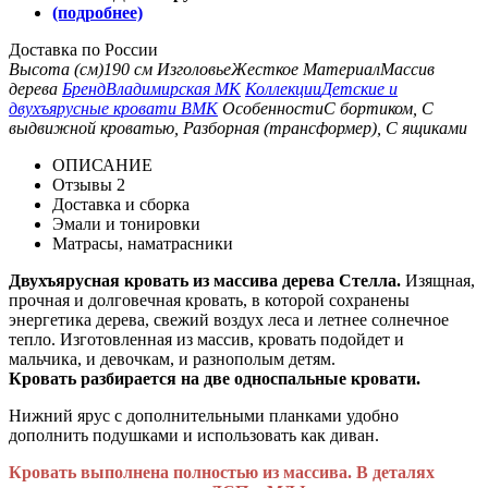
(подробнее)
Доставка по России
Высота (см)
190 см
Изголовье
Жесткое
Материал
Массив
дерева
Бренд
Владимирская МК
Коллекции
Детские и
двухъярусные кровати ВМК
Особенности
С бортиком, С
выдвижной кроватью, Разборная (трансформер), С ящиками
ОПИСАНИЕ
Отзывы
2
Доставка и сборка
Эмали и тонировки
Матрасы, наматрасники
Двухъярусная кровать из массива дерева Стелла.
Изящная,
прочная и долговечная кровать, в которой сохранены
энергетика дерева, свежий воздух леса и летнее солнечное
тепло. Изготовленная из массив, кровать подойдет и
мальчика, и девочкам, и разнополым детям.
Кровать разбирается на две односпальные кровати.
Нижний ярус с дополнительными планками удобно
дополнить подушками и использовать как диван.
Кровать выполнена полностью из массива. В деталях