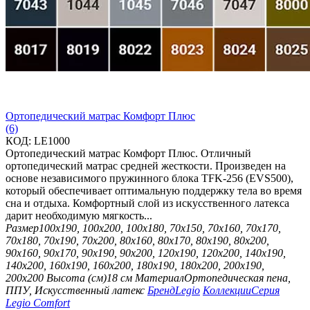
Ортопедический матрас Комфорт Плюс
(6)
КОД:
LE1000
Ортопедический матрас Комфорт Плюс. Отличный
ортопедический матрас средней жесткости. Произведен на
основе независимого пружинного блока TFK-256 (EVS500),
который обеспечивает оптимальную поддержку тела во время
сна и отдыха. Комфортный слой из искусственного латекса
дарит необходимую мягкость...
Размер
100х190, 100х200, 100х180, 70х150, 70х160, 70х170,
70х180, 70х190, 70х200, 80х160, 80х170, 80х190, 80х200,
90х160, 90х170, 90х190, 90х200, 120х190, 120х200, 140х190,
140х200, 160х190, 160х200, 180х190, 180х200, 200х190,
200х200
Высота (см)
18 см
Материал
Ортопедическая пена,
ППУ, Искусственный латекс
Бренд
Legio
Коллекции
Серия
Legio Comfort