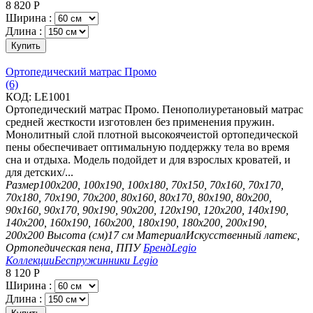
8 820
Р
Ширина :
Длина :
Купить
Ортопедический матрас Промо
(6)
КОД:
LE1001
Ортопедический матрас Промо. Пенополиуретановый матрас
средней жесткости изготовлен без применения пружин.
Монолитный слой плотной высокоячеистой ортопедической
пены обеспечивает оптимальную поддержку тела во время
сна и отдыха. Модель подойдет и для взрослых кроватей, и
для детских/...
Размер
100х200, 100х190, 100х180, 70х150, 70х160, 70х170,
70х180, 70х190, 70х200, 80х160, 80х170, 80х190, 80х200,
90х160, 90х170, 90х190, 90х200, 120х190, 120х200, 140х190,
140х200, 160х190, 160х200, 180х190, 180х200, 200х190,
200х200
Высота (см)
17 см
Материал
Искусственный латекс,
Ортопедическая пена, ППУ
Бренд
Legio
Коллекции
Беспружинники Legio
8 120
Р
Ширина :
Длина :