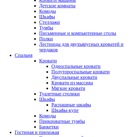
Кровати машины
Детские комнаты
Комоды
Шкафы
Стеллажи
Тумбы
Письменные и компьютерные столы
Полки
Лестницы для двухъярусных кроватей и
чердаков
Спальня
Кровати
Односпальные кровати
Полутороспальные кровати
Двуспальные кровати
Кровати из массива
Мягкие кровати
Туалетные столики
Шкафы
Распашные шкафы
Шкафы-купе
Комоды
Прикроватные тумбы
Банкетки
Гостиная и прихожая