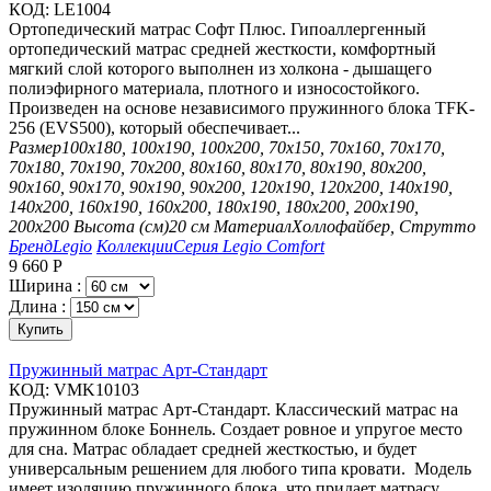
КОД:
LE1004
Ортопедический матрас Софт Плюс. Гипоаллергенный
ортопедический матрас средней жесткости, комфортный
мягкий слой которого выполнен из холкона - дышащего
полиэфирного материала, плотного и износостойкого.
Произведен на основе независимого пружинного блока TFK-
256 (EVS500), который обеспечивает...
Размер
100х180, 100х190, 100х200, 70х150, 70х160, 70х170,
70х180, 70х190, 70х200, 80х160, 80х170, 80х190, 80х200,
90х160, 90х170, 90х190, 90х200, 120х190, 120х200, 140х190,
140х200, 160х190, 160х200, 180х190, 180х200, 200х190,
200х200
Высота (см)
20 см
Материал
Холлофайбер, Струтто
Бренд
Legio
Коллекции
Серия Legio Comfort
9 660
Р
Ширина :
Длина :
Купить
Пружинный матрас Арт-Стандарт
КОД:
VMK10103
Пружинный матрас Арт-Стандарт. Классический матрас на
пружинном блоке Боннель. Создает ровное и упругое место
для сна. Матрас обладает средней жесткостью, и будет
универсальным решением для любого типа кровати. Модель
имеет изоляцию пружинного блока, что придает матрасу