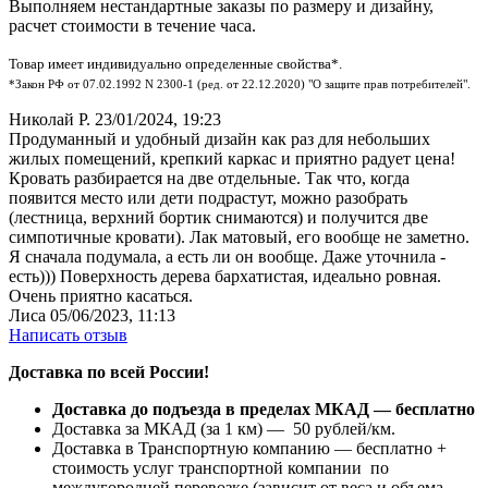
Выполняем нестандартные заказы по размеру и дизайну,
расчет стоимости в течение часа.
Товар имеет индивидуально определенные свойства*.
*Закон РФ от 07.02.1992 N 2300-1 (ред. от 22.12.2020) "О защите прав потребителей".
Николай Р.
23/01/2024, 19:23
Продуманный и удобный дизайн как раз для небольших
жилых помещений, крепкий каркас и приятно радует цена!
Кровать разбирается на две отдельные. Так что, когда
появится место или дети подрастут, можно разобрать
(лестница, верхний бортик снимаются) и получится две
симпотичные кровати). Лак матовый, его вообще не заметно.
Я сначала подумала, а есть ли он вообще. Даже уточнила -
есть))) Поверхность дерева бархатистая, идеально ровная.
Очень приятно касаться.
Лиса
05/06/2023, 11:13
Написать отзыв
Доставка по всей России!
Доставка до подъезда в пределах МКАД — бесплатно
Доставка за МКАД (за 1 км) — 50 рублей/км.
Доставка в Транспортную компанию — бесплатно +
стоимость услуг транспортной компании по
междугородней перевозке (зависит от веса и объема