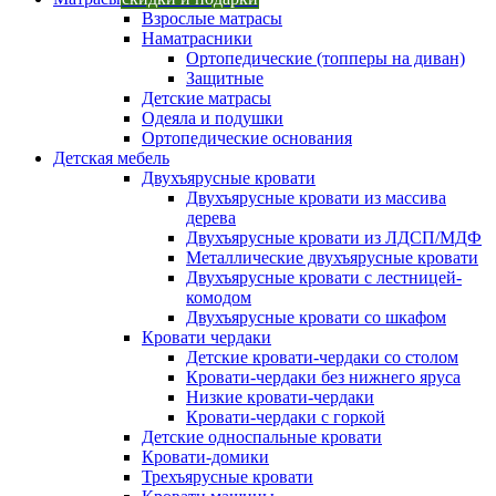
Взрослые матрасы
Наматрасники
Ортопедические (топперы на диван)
Защитные
Детские матрасы
Одеяла и подушки
Ортопедические основания
Детская мебель
Двухъярусные кровати
Двухъярусные кровати из массива
дерева
Двухъярусные кровати из ЛДСП/МДФ
Металлические двухъярусные кровати
Двухъярусные кровати с лестницей-
комодом
Двухъярусные кровати со шкафом
Кровати чердаки
Детские кровати-чердаки со столом
Кровати-чердаки без нижнего яруса
Низкие кровати-чердаки
Кровати-чердаки с горкой
Детские односпальные кровати
Кровати-домики
Трехъярусные кровати