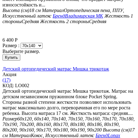
износостойкость и...
Высота (см)
18 см
Материал
Ортопедическая пена, ППУ,
Искусственный латекс
Бренд
Владимирская МК
Жесткость 1
стороны
Средняя
Жесткость 2 стороны
Средняя
6 400
Р
Размер :
Выберите размер.
Купить
Детский ортопедический матрас Мишка трикотаж
Aкция
(17)
КОД:
LO002
Детский ортопедический матрас Мишка трикотаж. Матрас на
детском независимом пружинном блоке Pocket Spring.
Стороны разной степени жесткости позволяют использовать
матрас максимально долго, переворачивая его по мере роста
ребенка. Высота матраса 17 см. Жесткость матраса: средняя....
Размер
60х120, 60х140, 70х140, 70х150, 70х160, 70х170, 70х180,
70х190, 70х200, 80х160, 80х170, 80х180, 80х186, 80х190,
80х200, 90х160, 90х170, 90х180, 90х190, 90х200
Высота (см)
17
см
Материал
Кокос, Искусственный латекс
Бренд
Lonax