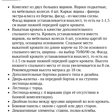
Комплект из двух больших ящиков. Ящики подкатные,
на мебельных колесах 4 шт. Каркас ящика - фанера
экстра-класса из березы, фасад - из массива сосны.
Фасад ящиков устанавливается внахлест, то есть на 1-1.5
см выше нижней передней царги кровати.
Выкатная кровать в качестве дополнительного
спального места. Кровать устанавливается вместо
ящиков, на мебельных колесах 6 шт, усилена царгой по
центру, оснащена основанием. Спальное место
выкатной кровати по длине короче на 10 см основного
спального места, ширина - на выбор 70/80/90 см. Фасад
выкатной кровати устанавливается внахлест, то есть на
1-1.5 см выше нижней передней царги кровати. Высота
нижнего спального места от пола увеличивается на 8 см.
Рекомендуемая высота матраса до 18 см.
Дополнительные бортики разного типа и дизайна.
Дверь-калитка - на передний бортик и на ступени
лестницы-комода.
Лестница с торца.
Лестница-комод с 4 ящиками (при её отсутствии в
базовой комплектации).
Двойная полка между ярусами шириной во всю кровать.
Боковая панель с окном с одной или двух сторон.
Декоративные элементы: ставни, полки-клумбы,