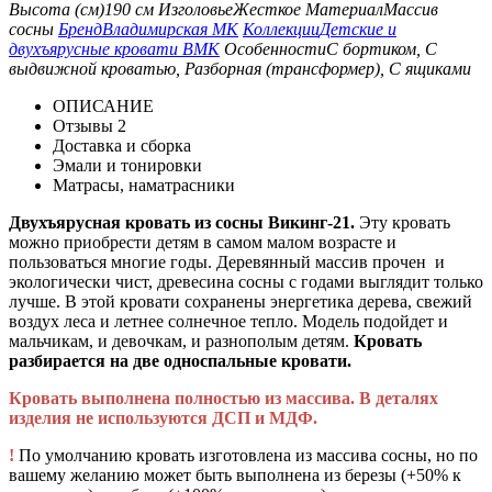
Высота (см)
190 см
Изголовье
Жесткое
Материал
Массив
сосны
Бренд
Владимирская МК
Коллекции
Детские и
двухъярусные кровати ВМК
Особенности
С бортиком, С
выдвижной кроватью, Разборная (трансформер), С ящиками
ОПИСАНИЕ
Отзывы
2
Доставка и сборка
Эмали и тонировки
Матрасы, наматрасники
Двухъярусная кровать из сосны Викинг-21.
Эту кровать
можно приобрести детям в самом малом возрасте и
пользоваться многие годы. Деревянный массив прочен и
экологически чист, древесина сосны с годами выглядит только
лучше. В этой кровати сохранены энергетика дерева, свежий
воздух леса и летнее солнечное тепло. Модель подойдет и
мальчикам, и девочкам, и разнополым детям.
Кровать
разбирается на две односпальные кровати.
Кровать выполнена полностью из массива. В деталях
изделия не используются ДСП и МДФ.
!
По умолчанию кровать изготовлена из массива сосны, но по
вашему желанию может быть выполнена из березы (+50% к