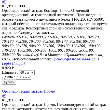
(6)
КОД:
LE1000
Ортопедический матрас Комфорт Плюс. Отличный
ортопедический матрас средней жесткости. Произведен на
основе независимого пружинного блока TFK-256 (EVS500),
который обеспечивает оптимальную поддержку тела во время
сна и отдыха. Комфортный слой из искусственного латекса
дарит необходимую мягкость...
Размер
100х190, 100х200, 100х180, 70х150, 70х160, 70х170,
70х180, 70х190, 70х200, 80х160, 80х170, 80х190, 80х200,
90х160, 90х170, 90х190, 90х200, 120х190, 120х200, 140х190,
140х200, 160х190, 160х200, 180х190, 180х200, 200х190,
200х200
Высота (см)
18 см
Материал
Ортопедическая пена,
ППУ, Искусственный латекс
Бренд
Legio
Коллекции
Серия
Legio Comfort
8 820
Р
Ширина :
Длина :
Купить
Ортопедический матрас Промо
(6)
КОД:
LE1001
Ортопедический матрас Промо. Пенополиуретановый матрас
средней жесткости изготовлен без применения пружин.