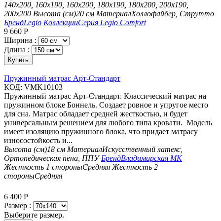
140х200, 160х190, 160х200, 180х190, 180х200, 200х190,
200х200
Высота (см)
20 см
Материал
Холлофайбер, Струтто
Бренд
Legio
Коллекции
Серия Legio Comfort
9 660
Р
Ширина :
Длина :
Купить
Пружинный матрас Арт-Стандарт
КОД:
VMK10103
Пружинный матрас Арт-Стандарт. Классический матрас на
пружинном блоке Боннель. Создает ровное и упругое место
для сна. Матрас обладает средней жесткостью, и будет
универсальным решением для любого типа кровати. Модель
имеет изоляцию пружинного блока, что придает матрасу
износостойкость и...
Высота (см)
18 см
Материал
Искусственный латекс,
Ортопедическая пена, ППУ
Бренд
Владимирская МК
Жесткость 1 стороны
Средняя
Жесткость 2
стороны
Средняя
6 400
Р
Размер :
Выберите размер.