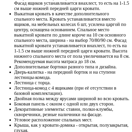
Фасад ящиков устанавливается внахлест, то есть на 1-1.5
см выше нижней передней царги кровати.
Выкатная кровать в качестве дополнительного
спального места. Кровать устанавливается вместо
ящиков, на мебельных колесах 6 шт, усилена царгой по
центру, оснащена основанием. Спальное место
выкатной кровати по длине короче на 10 см основного
спального места, ширина - на выбор 70/80/90 см. Фасад
выкатной кровати устанавливается внахлест, то есть на
1-1.5 см выше нижней передней царги кровати. Высота
нижнего спального места от пола увеличивается на 8 см.
Рекомендуемая высота матраса до 18 см.
Дополнительные бортики разного типа и дизайна.
Дверь-калитка - на передний бортик и на ступени
лестницы-комода.
Лестница с торца.
Лестница-комод с 4 ящиками (при её отсутствии в
базовой комплектации).
Двойная полка между ярусами шириной во всю кровать.
Боковая панель с окном с одной или двух сторон.
Декоративные элементы: ставни, полки-клумбы,
скворечники, резные наличники на фасаде.
Угловое расположение спальных мест.
Крыша, как у кровати-домика - открытая, полузакрытая,
глухая.