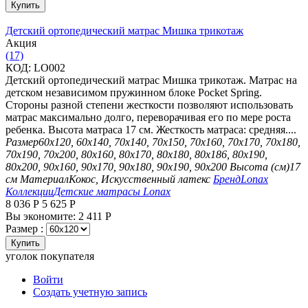
Купить
Детский ортопедический матрас Мишка трикотаж
Aкция
(17)
КОД:
LO002
Детский ортопедический матрас Мишка трикотаж. Матрас на
детском независимом пружинном блоке Pocket Spring.
Стороны разной степени жесткости позволяют использовать
матрас максимально долго, переворачивая его по мере роста
ребенка. Высота матраса 17 см. Жесткость матраса: средняя....
Размер
60х120, 60х140, 70х140, 70х150, 70х160, 70х170, 70х180,
70х190, 70х200, 80х160, 80х170, 80х180, 80х186, 80х190,
80х200, 90х160, 90х170, 90х180, 90х190, 90х200
Высота (см)
17
см
Материал
Кокос, Искусственный латекс
Бренд
Lonax
Коллекции
Детские матрасы Lonax
8 036
Р
5 625
Р
Вы экономите:
2 411
Р
Размер :
Купить
уголок покупателя
Войти
Создать учетную запись