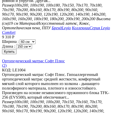
ровной и упругой. Другая...
Размер
100х200, 100х190, 100х180, 70х150, 70х170, 70х180,
70х190, 70х200, 80х160, 80х170, 80х190, 80х200, 90х160,
90х170, 90х190, 90х200, 120х190, 120х200, 140х190, 140х200,
160х190, 160х200, 180х190, 180х200, 200х190, 200х200
Высота
(см)
19 см
Материал
Искусственный латекс, Кокос,
Ортопедическая пена, ППУ
Бренд
Legio
Коллекции
Серия Legio
Comfort
9 310
Р
Ширина :
Длина :
Купить
Ортопедический матрас Софт Плюс
(2)
КОД:
LE1004
Ортопедический матрас Софт Плюс. Гипоаллергенный
ортопедический матрас средней жесткости, комфортный
мягкий слой которого выполнен из холкона - дышащего
полиэфирного материала, плотного и износостойкого.
Произведен на основе независимого пружинного блока TFK-
256 (EVS500), который обеспечивает...
Размер
100х180, 100х190, 100х200, 70х150, 70х160, 70х170,
70х180, 70х190, 70х200, 80х160, 80х170, 80х190, 80х200,
90х160, 90х170, 90х190, 90х200, 120х190, 120х200, 140х190,