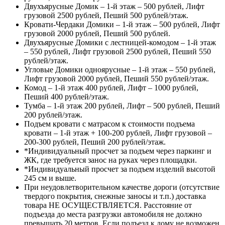
Двухъярусные Домик – 1-й этаж – 500 рублей, Лифт
грузовой 2500 рублей, Пеший 500 рублей/этаж.
Кровати-Чердаки Домики – 1-й этаж – 500 рублей, Лифт
грузовой 2000 рублей, Пеший 500 рублей.
Двухъярусные Домики с лестницей-комодом – 1-й этаж
– 550 рублей, Лифт грузовой 2500 рублей, Пеший 550
рублей/этаж.
Угловые Домики одноярусные – 1-й этаж – 550 рублей,
Лифт грузовой 2000 рублей, Пеший 550 рублей/этаж.
Комод – 1-й этаж 400 рублей, Лифт – 1000 рублей,
Пеший 400 рублей/этаж.
Тумба – 1-й этаж 200 рублей, Лифт – 500 рублей, Пеший
200 рублей/этаж.
Подъем кровати с матрасом к стоимости подъема
кровати – 1-й этаж + 100-200 рублей, Лифт грузовой –
200-300 рублей, Пеший 200 рублей/этаж.
*Индивидуальный просчет за подъем через паркинг и
ЖК, где требуется занос на руках через площадки.
*Индивидуальный просчет за подъем изделий высотой
245 см и выше.
При неудовлетворительном качестве дороги (отсутствие
твердого покрытия, снежные заносы и т.п.) доставка
товара НЕ ОСУЩЕСТВЛЯЕТСЯ. Расстояние от
подъезда до места разгрузки автомобиля не должно
превышать 20 метров. Если подъезд к дому не возможен