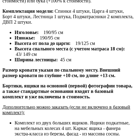
стоимости) или бука (+100% к стоимости).
Комплектация модели:
Спинки 4 штуки, Царга 4 штуки,
Борт 4 штуки, Лестница 1 штука, Подматрасники 2 комплекта,
ДВП 2 штуки.
Изголовье:
190/95 см
Изножье:
190/95 см
Высота от пола до царги:
19/125 см
Высота спального места (с учетом матраса 18 см):
43/ 149 см
Ширина лестницы:
45 см
Размер кровати указан по спальному месту. Внешний
размер кровати по глубине +10 см, по длине +13 см.
Бортики, ящики на основной (первой) фотографии товара,
а также стандартные основания входят в базовый
комплект и уже включены в стоимость.
Дополнительно можно заказать (если не включено в базовый
комплект):
Комплект из двух больших ящиков. Ящики подкатные,
на мебельных колесах 4 шт. Каркас ящика - фанера
экстра-класса из березы, фасад - из массива сосны.