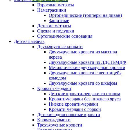
Взрослые матрасы
Наматрасники
Ортопедические (топперы на диван)
Защитные
Детские матрасы
Одеяла и подушки
Ортопедические основания
Детская мебель
Двухъярусные кровати
Двухъярусные кровати из массива
дерева
Двухъярусные кровати из ЛДСП/МДФ
Металлические двухъярусные кровати
Двухъярусные кровати с лестницей-
комодом
Двухъярусные кровати со шкафом
Кровати чердаки
Детские кровати-чердаки со столом
Кровати-чердаки без нижнего яруса
Низкие кровати-чердаки
Кровати-чердаки с горкой
Детские односпальные кровати
Кровати-домики
Трехъярусные кровати