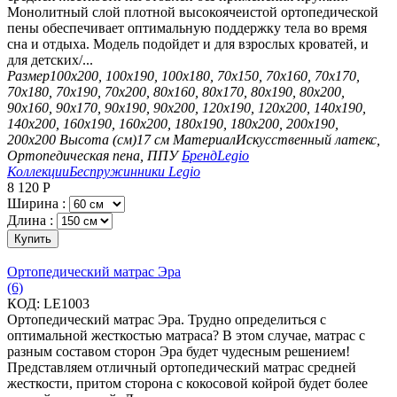
Монолитный слой плотной высокоячеистой ортопедической
пены обеспечивает оптимальную поддержку тела во время
сна и отдыха. Модель подойдет и для взрослых кроватей, и
для детских/...
Размер
100х200, 100х190, 100х180, 70х150, 70х160, 70х170,
70х180, 70х190, 70х200, 80х160, 80х170, 80х190, 80х200,
90х160, 90х170, 90х190, 90х200, 120х190, 120х200, 140х190,
140х200, 160х190, 160х200, 180х190, 180х200, 200х190,
200х200
Высота (см)
17 см
Материал
Искусственный латекс,
Ортопедическая пена, ППУ
Бренд
Legio
Коллекции
Беспружинники Legio
8 120
Р
Ширина :
Длина :
Купить
Ортопедический матрас Эра
(6)
КОД:
LE1003
Ортопедический матрас Эра. Трудно определиться с
оптимальной жесткостью матраса? В этом случае, матрас с
разным составом сторон Эра будет чудесным решением!
Представляем отличный ортопедический матрас средней
жесткости, притом сторона с кокосовой койрой будет более