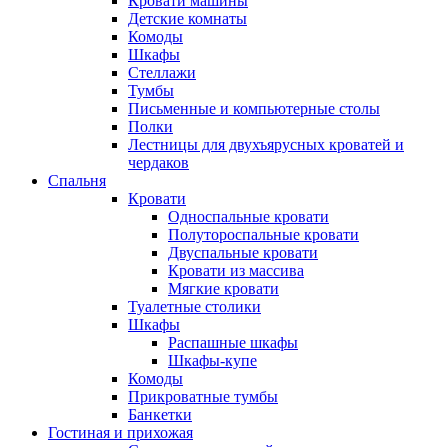
Кровати машины
Детские комнаты
Комоды
Шкафы
Стеллажи
Тумбы
Письменные и компьютерные столы
Полки
Лестницы для двухъярусных кроватей и
чердаков
Спальня
Кровати
Односпальные кровати
Полутороспальные кровати
Двуспальные кровати
Кровати из массива
Мягкие кровати
Туалетные столики
Шкафы
Распашные шкафы
Шкафы-купе
Комоды
Прикроватные тумбы
Банкетки
Гостиная и прихожая