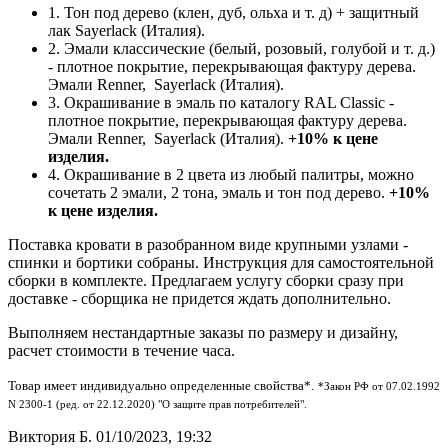
1. Тон под дерево (клен, дуб, ольха и т. д) + защитный
лак Sayerlack (Италия).
2. Эмали классические (белый, розовый, голубой и т. д.)
- плотное покрытие, перекрывающая фактуру дерева.
Эмали Renner, Sayerlack (Италия).
3. Окрашивание в эмаль по каталогу RAL Classic -
плотное покрытие, перекрывающая фактуру дерева.
Эмали Renner, Sayerlack (Италия).
+10% к цене
изделия.
4. Окрашивание в 2 цвета из любый палитры, можно
сочетать 2 эмали, 2 тона, эмаль и тон под дерево.
+10%
к цене изделия.
Поставка кровати в разобранном виде крупными узлами -
спинки и бортики собраны. Инструкция для самостоятельной
сборки в комплекте. Предлагаем услугу сборки сразу при
доставке - сборщика не придется ждать дополнительно.
Выполняем нестандартные заказы по размеру и дизайну,
расчет стоимости в течение часа.
Товар имеет индивидуально определенные свойства*.
*Закон РФ от 07.02.1992
N 2300-1 (ред. от 22.12.2020) "О защите прав потребителей".
Виктория Б.
01/10/2023, 19:32