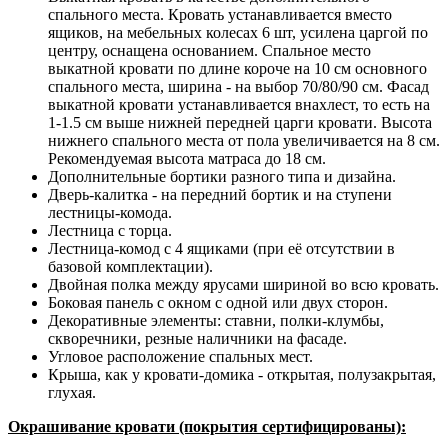
спального места. Кровать устанавливается вместо
ящиков, на мебельных колесах 6 шт, усилена царгой по
центру, оснащена основанием. Спальное место
выкатной кровати по длине короче на 10 см основного
спального места, ширина - на выбор 70/80/90 см. Фасад
выкатной кровати устанавливается внахлест, то есть на
1-1.5 см выше нижней передней царги кровати. Высота
нижнего спального места от пола увеличивается на 8 см.
Рекомендуемая высота матраса до 18 см.
Дополнительные бортики разного типа и дизайна.
Дверь-калитка - на передний бортик и на ступени
лестницы-комода.
Лестница с торца.
Лестница-комод с 4 ящиками (при её отсутствии в
базовой комплектации).
Двойная полка между ярусами шириной во всю кровать.
Боковая панель с окном с одной или двух сторон.
Декоративные элементы: ставни, полки-клумбы,
скворечники, резные наличники на фасаде.
Угловое расположение спальных мест.
Крыша, как у кровати-домика - открытая, полузакрытая,
глухая.
Окрашивание кровати (покрытия сертифицированы):