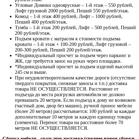
Угловые Домики одноярусные – 1-й этаж – 550 рублей,
Лифт грузовой 2000 рублей, Пеший 550 рублей/этаж.
Комод – 1-й этаж 400 рублей, Лифт – 1000 рублей,
Пеший 400 рублей/этаж.
Тумба – 1-й этаж 200 рублей, Лифт – 500 рублей, Пеший
200 рублей/этаж.
Подъем кровати с матрасом к стоимости подъема
кровати – 1-й этаж + 100-200 рублей, Лифт грузовой –
200-300 рублей, Пеший 200 рублей/этаж.
*Индивидуальный просчет за подъем через паркинг и
ЖК, где требуется занос на руках через площадки.
*Индивидуальный просчет за подъем изделий высотой
245 см и выше.
При неудовлетворительном качестве дороги (отсутствие
твердого покрытия, снежные заносы и т.п.) доставка
товара НЕ ОСУЩЕСТВЛЯЕТСЯ. Расстояние от
подъезда до места разгрузки автомобиля не должно
превышать 20 метров. Если подъезд к дому не возможен
(частный дом, двор без машин), ручной пронос мебели
(более 20 метров) рассчитывается: 100 рублей за каждые
дополнительные 10 метров за каждую единицу товара
(элемента). Перенос товара на расстояние более 70
метров НЕ ОСУЩЕСТВЛЯЕТСЯ.
Сборка мебели - сразу при доставке (среднее время сборки