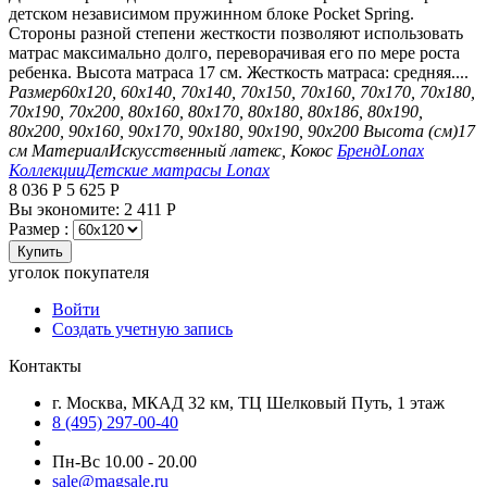
детском независимом пружинном блоке Pocket Spring.
Стороны разной степени жесткости позволяют использовать
матрас максимально долго, переворачивая его по мере роста
ребенка. Высота матраса 17 см. Жесткость матраса: средняя....
Размер
60х120, 60х140, 70х140, 70х150, 70х160, 70х170, 70х180,
70х190, 70х200, 80х160, 80х170, 80х180, 80х186, 80х190,
80х200, 90х160, 90х170, 90х180, 90х190, 90х200
Высота (см)
17
см
Материал
Искусственный латекс, Кокос
Бренд
Lonax
Коллекции
Детские матрасы Lonax
8 036
Р
5 625
Р
Вы экономите:
2 411
Р
Размер :
Купить
уголок покупателя
Войти
Создать учетную запись
Контакты
г. Москва, МКАД 32 км, ТЦ Шелковый Путь, 1 этаж
8 (495) 297-00-40
Пн-Вс 10.00 - 20.00
sale@magsale.ru