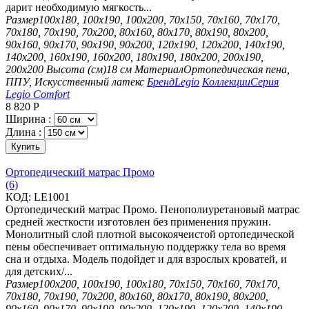
дарит необходимую мягкость...
Размер
100х180, 100х190, 100х200, 70х150, 70х160, 70х170,
70х180, 70х190, 70х200, 80х160, 80х170, 80х190, 80х200,
90х160, 90х170, 90х190, 90х200, 120х190, 120х200, 140х190,
140х200, 160х190, 160х200, 180х190, 180х200, 200х190,
200х200
Высота (см)
18 см
Материал
Ортопедическая пена,
ППУ, Искусственный латекс
Бренд
Legio
Коллекции
Серия
Legio Comfort
8 820
Р
Ширина :
Длина :
Купить
Ортопедический матрас Промо
(6)
КОД:
LE1001
Ортопедический матрас Промо. Пенополиуретановый матрас
средней жесткости изготовлен без применения пружин.
Монолитный слой плотной высокоячеистой ортопедической
пены обеспечивает оптимальную поддержку тела во время
сна и отдыха. Модель подойдет и для взрослых кроватей, и
для детских/...
Размер
100х200, 100х190, 100х180, 70х150, 70х160, 70х170,
70х180, 70х190, 70х200, 80х160, 80х170, 80х190, 80х200,
90х160, 90х170, 90х190, 90х200, 120х190, 120х200, 140х190,