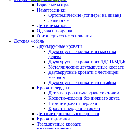
Взрослые матрасы
Наматрасники
Ортопедические (топперы на диван)
Защитные
Детские матрасы
Одеяла и подушки
Ортопедические основания
Детская мебель
Двухъярусные кровати
Двухъярусные кровати из массива
дерева
Двухъярусные кровати из ЛДСП/МДФ
Металлические двухъярусные кровати
Двухъярусные кровати с лестницей-
комодом
Двухъярусные кровати со шкафом
Кровати чердаки
Детские кровати-чердаки со столом
Кровати-чердаки без нижнего яруса
Низкие кровати-чердаки
Кровати-чердаки с горкой
Детские односпальные кровати
Кровати-домики
Трехъярусные кровати