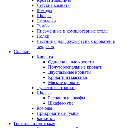
Кровати машины
Детские комнаты
Комоды
Шкафы
Стеллажи
Тумбы
Письменные и компьютерные столы
Полки
Лестницы для двухъярусных кроватей и
чердаков
Спальня
Кровати
Односпальные кровати
Полутороспальные кровати
Двуспальные кровати
Кровати из массива
Мягкие кровати
Туалетные столики
Шкафы
Распашные шкафы
Шкафы-купе
Комоды
Прикроватные тумбы
Банкетки
Гостиная и прихожая