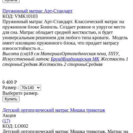
Пружинный матрас Арт-Стандарт
КОД:
VMK10103
Пружинный матрас Арт-Стандарт. Классический матрас на
пружинном блоке Боннель. Создает ровное и упругое место
для сна. Матрас обладает средней жесткостью, и будет
универсальным решением для любого типа кровати. Модель
имеет изоляцию пружинного блока, что придает матрасу
износостойкость и...
Высота (см)
18 см
Материал
Ортопедическая пена, ППУ,
Искусственный латекс
Бренд
Владимирская МК
Жесткость 1
стороны
Средняя
Жесткость 2 стороны
Средняя
6 400
Р
Размер :
Выберите размер.
Купить
Детский ортопедический матрас Мишка трикотаж
Aкция
(17)
КОД:
LO002
Детский ортопедический матрас Мишка трикотаж. Матрас на