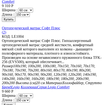
Comfort
9 310
Р
Ширина :
Длина :
Купить
Ортопедический матрас Софт Плюс
(2)
КОД:
LE1004
Ортопедический матрас Софт Плюс. Гипоаллергенный
ортопедический матрас средней жесткости, комфортный
мягкий слой которого выполнен из холкона - дышащего
полиэфирного материала, плотного и износостойкого.
Произведен на основе независимого пружинного блока TFK-
256 (EVS500), который обеспечивает...
Размер
100х190, 100х200, 100х180, 70х150, 70х160, 70х170,
70х180, 70х190, 70х200, 80х160, 80х170, 80х190, 80х200,
90х160, 90х170, 90х190, 90х200, 120х190, 120х200, 140х190,
140х200, 160х190, 160х200, 180х190, 180х200, 200х190,
200х200
Высота (см)
20 см
Материал
Холлофайбер, Струтто
Бренд
Legio
Коллекции
Серия Legio Comfort
9 660
Р
Ширина :
Длина :
Купить