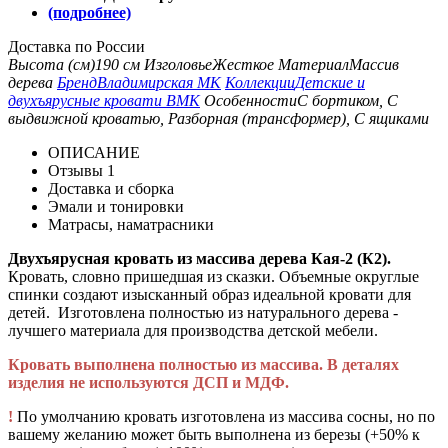
(подробнее)
Доставка по России
Высота (см)
190 см
Изголовье
Жесткое
Материал
Массив
дерева
Бренд
Владимирская МК
Коллекции
Детские и
двухъярусные кровати ВМК
Особенности
С бортиком, С
выдвижной кроватью, Разборная (трансформер), С ящиками
ОПИСАНИЕ
Отзывы
1
Доставка и сборка
Эмали и тонировки
Матрасы, наматрасники
Двухъярусная кровать из массива дерева Кая-2 (К2).
Кровать, словно пришедшая из сказки. Объемные округлые
спинки создают изысканный образ идеальной кровати для
детей. Изготовлена полностью из натурального дерева -
лучшего материала для производства детской мебели.
Кровать выполнена полностью из массива. В деталях
изделия не используются ДСП и МДФ.
!
По умолчанию кровать изготовлена из массива сосны, но по
вашему желанию может быть выполнена из березы (+50% к