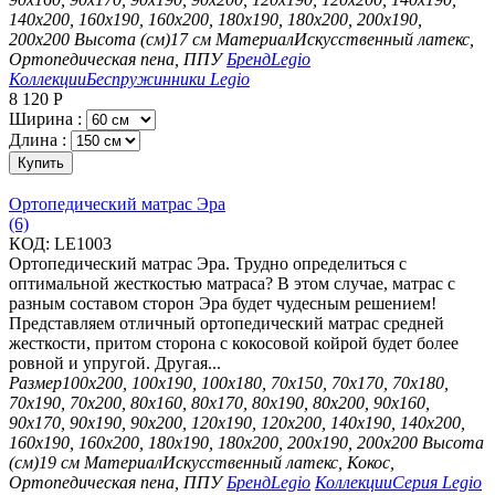
140х200, 160х190, 160х200, 180х190, 180х200, 200х190,
200х200
Высота (см)
17 см
Материал
Искусственный латекс,
Ортопедическая пена, ППУ
Бренд
Legio
Коллекции
Беспружинники Legio
8 120
Р
Ширина :
Длина :
Купить
Ортопедический матрас Эра
(6)
КОД:
LE1003
Ортопедический матрас Эра. Трудно определиться с
оптимальной жесткостью матраса? В этом случае, матрас с
разным составом сторон Эра будет чудесным решением!
Представляем отличный ортопедический матрас средней
жесткости, притом сторона с кокосовой койрой будет более
ровной и упругой. Другая...
Размер
100х200, 100х190, 100х180, 70х150, 70х170, 70х180,
70х190, 70х200, 80х160, 80х170, 80х190, 80х200, 90х160,
90х170, 90х190, 90х200, 120х190, 120х200, 140х190, 140х200,
160х190, 160х200, 180х190, 180х200, 200х190, 200х200
Высота
(см)
19 см
Материал
Искусственный латекс, Кокос,
Ортопедическая пена, ППУ
Бренд
Legio
Коллекции
Серия Legio