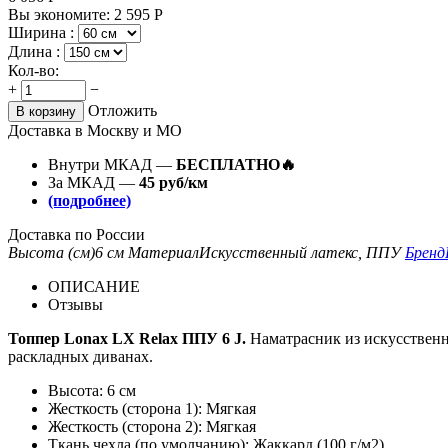
Вы экономите:
2 595
Р
Ширина :
Длина :
Кол-во:
+
−
Отложить
В корзину
Доставка в Москву и МО
Внутри МКАД —
БЕСПЛАТНО🔥
За МКАД —
45 руб/км
(подробнее)
Доставка по России
Высота (см)
6 см
Материал
Искусственный латекс, ППУ
Бренд
ОПИСАНИЕ
Отзывы
Топпер Lonax LX Relax ППУ 6 J.
Наматрасник из искусственн
раскладных диванах.
Высота: 6 см
Жесткость (сторона 1): Мягкая
Жесткость (сторона 2): Мягкая
Ткань чехла (по умолчанию): Жаккард (100 г/м2)