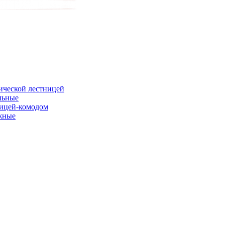
ической лестницей
льные
ницей-комодом
жные