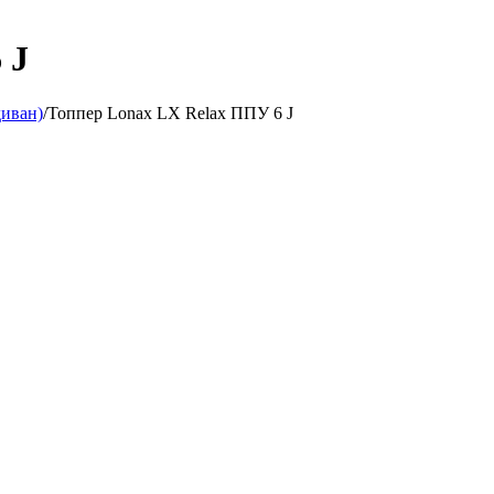
 J
диван)
/
Топпер Lonax LX Relax ППУ 6 J