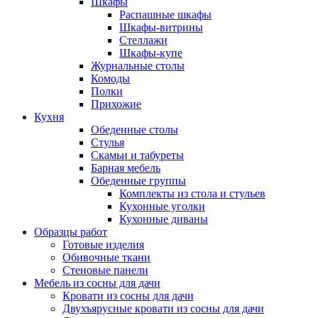
Шкафы
Распашные шкафы
Шкафы-витрины
Стеллажи
Шкафы-купе
Журнальные столы
Комоды
Полки
Прихожие
Кухня
Обеденные столы
Стулья
Скамьи и табуреты
Барная мебель
Обеденные группы
Комплекты из стола и стульев
Кухонные уголки
Кухонные диваны
Образцы работ
Готовые изделия
Обивочные ткани
Стеновые панели
Мебель из сосны для дачи
Кровати из сосны для дачи
Двухъярусные кровати из сосны для дачи