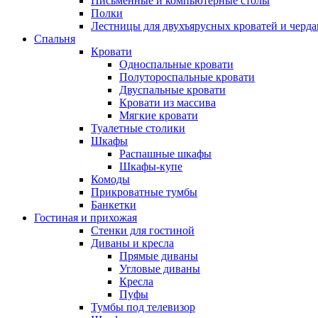
Письменные и компьютерные столы
Полки
Лестницы для двухъярусных кроватей и черда
Спальня
Кровати
Односпальные кровати
Полутороспальные кровати
Двуспальные кровати
Кровати из массива
Мягкие кровати
Туалетные столики
Шкафы
Распашные шкафы
Шкафы-купе
Комоды
Прикроватные тумбы
Банкетки
Гостиная и прихожая
Стенки для гостиной
Диваны и кресла
Прямые диваны
Угловые диваны
Кресла
Пуфы
Тумбы под телевизор