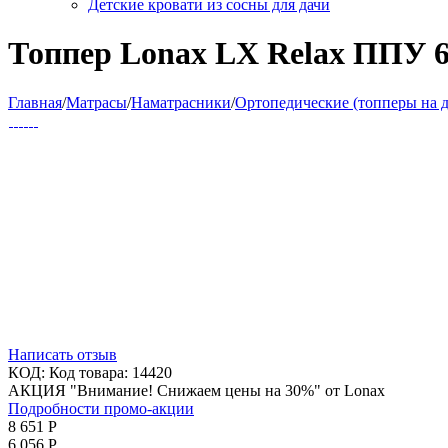
Детские кровати из сосны для дачи
Топпер Lonax LX Relax ППУ 6
Главная
/
Матрасы
/
Наматрасники
/
Ортопедические (топперы на 
Написать отзыв
КОД:
Код товара: 14420
АКЦИЯ "Внимание! Снижаем цены на 30%" от Lonax
Подробности промо-акции
8 651
Р
6 056
Р