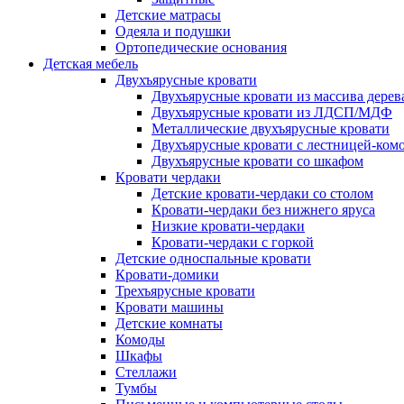
Детские матрасы
Одеяла и подушки
Ортопедические основания
Детская мебель
Двухъярусные кровати
Двухъярусные кровати из массива дерев
Двухъярусные кровати из ЛДСП/МДФ
Металлические двухъярусные кровати
Двухъярусные кровати с лестницей-ком
Двухъярусные кровати со шкафом
Кровати чердаки
Детские кровати-чердаки со столом
Кровати-чердаки без нижнего яруса
Низкие кровати-чердаки
Кровати-чердаки с горкой
Детские односпальные кровати
Кровати-домики
Трехъярусные кровати
Кровати машины
Детские комнаты
Комоды
Шкафы
Стеллажи
Тумбы