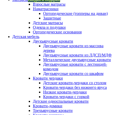
Взрослые матрасы
Наматрасники
Ортопедические (топперы на диван)
Защитные
Детские матрасы
Одеяла и подушки
Ортопедические основания
Детская мебель
Двухъярусные кровати
Двухъярусные кровати из массива
дерева
Двухъярусные кровати из ЛДСП/МДФ
Металлические двухъярусные кровати
Двухъярусные кровати с лестницей-
комодом
Двухъярусные кровати со шкафом
Кровати чердаки
Детские кровати-чердаки со столом
Кровати-чердаки без нижнего яруса
Низкие кровати-чердаки
Кровати-чердаки с горкой
Детские односпальные кровати
Кровати-домики
Трехъярусные кровати