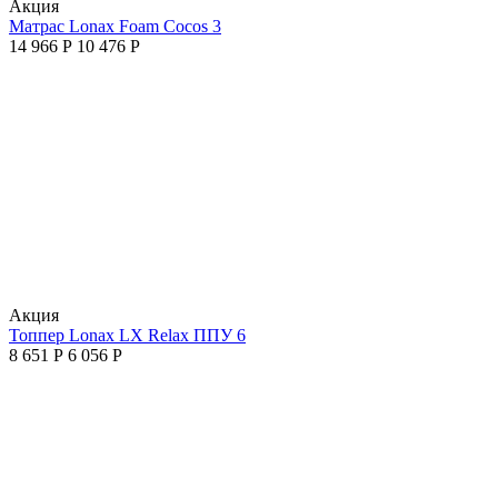
Aкция
Матрас Lonax Foam Cocos 3
14 966
Р
10 476
Р
Aкция
Топпер Lonax LX Relax ППУ 6
8 651
Р
6 056
Р