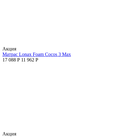
Aкция
Матрас Lonax Foam Cocos 3 Max
17 088
Р
11 962
Р
Aкция