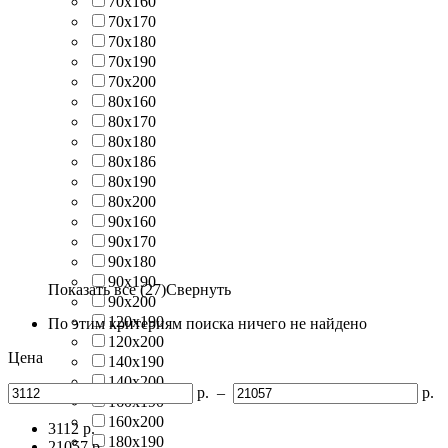
70х160
70х170
70х180
70х190
70х200
80х160
80х170
80х180
80х186
80х190
80х200
90х160
90х170
90х180
90х190
Показать все (27)
Свернуть
90х200
120х190
По этим критериям поиска ничего не найдено
120х200
Цена
140х190
140х200
р.
–
р.
160х190
160х200
3112
р.
180х190
21057
р.