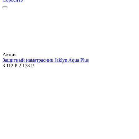
Aкция
Защитный наматрасник Jaklyn Aqua Plus
3 112
Р
2 178
Р