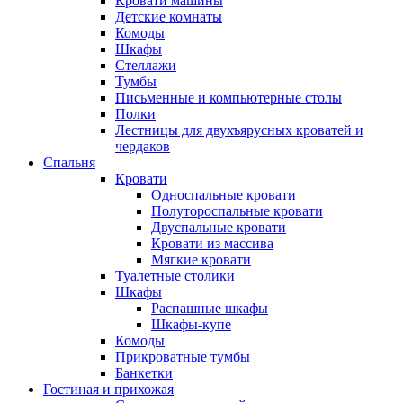
Кровати машины
Детские комнаты
Комоды
Шкафы
Стеллажи
Тумбы
Письменные и компьютерные столы
Полки
Лестницы для двухъярусных кроватей и
чердаков
Спальня
Кровати
Односпальные кровати
Полутороспальные кровати
Двуспальные кровати
Кровати из массива
Мягкие кровати
Туалетные столики
Шкафы
Распашные шкафы
Шкафы-купе
Комоды
Прикроватные тумбы
Банкетки
Гостиная и прихожая