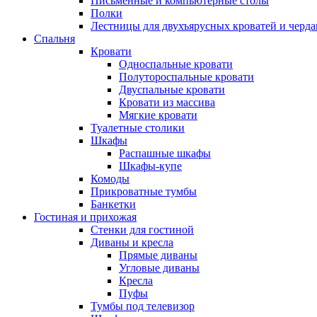
Письменные и компьютерные столы
Полки
Лестницы для двухъярусных кроватей и черда
Спальня
Кровати
Односпальные кровати
Полутороспальные кровати
Двуспальные кровати
Кровати из массива
Мягкие кровати
Туалетные столики
Шкафы
Распашные шкафы
Шкафы-купе
Комоды
Прикроватные тумбы
Банкетки
Гостиная и прихожая
Стенки для гостиной
Диваны и кресла
Прямые диваны
Угловые диваны
Кресла
Пуфы
Тумбы под телевизор