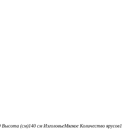
0
Высота (см)
140 см
Изголовье
Мягкое
Количество ярусов
1