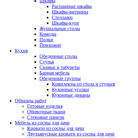
Шкафы
Распашные шкафы
Шкафы-витрины
Стеллажи
Шкафы-купе
Журнальные столы
Комоды
Полки
Прихожие
Кухня
Обеденные столы
Стулья
Скамьи и табуреты
Барная мебель
Обеденные группы
Комплекты из стола и стульев
Кухонные уголки
Кухонные диваны
Образцы работ
Готовые изделия
Обивочные ткани
Стеновые панели
Мебель из сосны для дачи
Кровати из сосны для дачи
Двухъярусные кровати из сосны для дачи