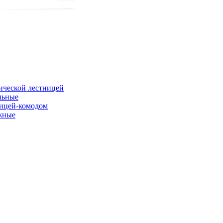
ической лестницей
льные
ницей-комодом
жные