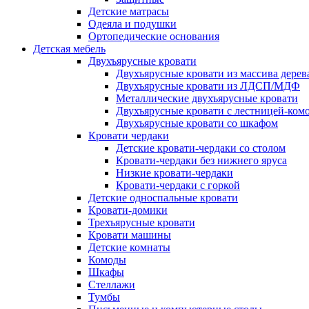
Детские матрасы
Одеяла и подушки
Ортопедические основания
Детская мебель
Двухъярусные кровати
Двухъярусные кровати из массива дерев
Двухъярусные кровати из ЛДСП/МДФ
Металлические двухъярусные кровати
Двухъярусные кровати с лестницей-ком
Двухъярусные кровати со шкафом
Кровати чердаки
Детские кровати-чердаки со столом
Кровати-чердаки без нижнего яруса
Низкие кровати-чердаки
Кровати-чердаки с горкой
Детские односпальные кровати
Кровати-домики
Трехъярусные кровати
Кровати машины
Детские комнаты
Комоды
Шкафы
Стеллажи
Тумбы