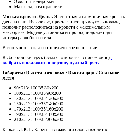
Эмали и тонировки
Матрасы, наматрасники
Мягкая кровать Диана.
Элегантная и гармоничная кровать
для спальни. Изголовье, простеганное прямоугольниками,
позволит расположиться на кровати с максимальным
комфортом. Модель устойчива и прочна, подойдет для
интерьера любого стиля.
В стоимость входит ортопедическое основание.
Выбор обивки здесь (ссылка откроется в новом окне)
-
выбрать и положить в корзину нужный цвет.
Габариты: Высота изголовья / Высота царг / Cпальное
место:
90х213: 100/35/80х200
100х213: 100/35/90х200
130х213: 100/35/120х200
150х213: 100/35/140х200
170х213: 100/35/160х200
190х213: 100/35/180х200
210х213: 100/35/200х200
Каркас: ЛДСП. Каретная стяжка изголовья входит в