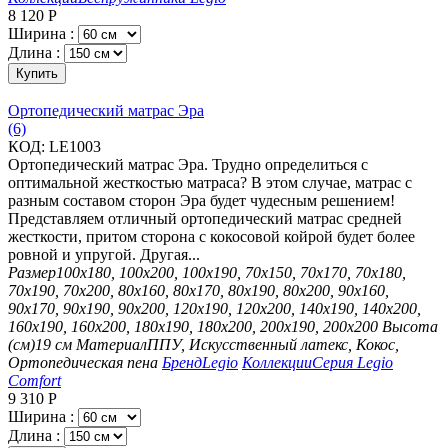
8 120
Р
Ширина :
Длина :
Купить
Ортопедический матрас Эра
(6)
КОД:
LE1003
Ортопедический матрас Эра. Трудно определиться с
оптимальной жесткостью матраса? В этом случае, матрас с
разным составом сторон Эра будет чудесным решением!
Представляем отличный ортопедический матрас средней
жесткости, притом сторона с кокосовой койрой будет более
ровной и упругой. Другая...
Размер
100х180, 100х200, 100х190, 70х150, 70х170, 70х180,
70х190, 70х200, 80х160, 80х170, 80х190, 80х200, 90х160,
90х170, 90х190, 90х200, 120х190, 120х200, 140х190, 140х200,
160х190, 160х200, 180х190, 180х200, 200х190, 200х200
Высота
(см)
19 см
Материал
ППУ, Искусственный латекс, Кокос,
Ортопедическая пена
Бренд
Legio
Коллекции
Серия Legio
Comfort
9 310
Р
Ширина :
Длина :