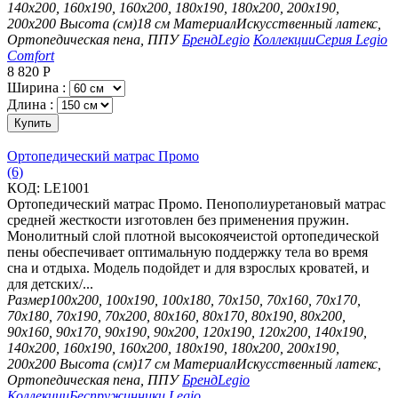
140х200, 160х190, 160х200, 180х190, 180х200, 200х190,
200х200
Высота (см)
18 см
Материал
Искусственный латекс,
Ортопедическая пена, ППУ
Бренд
Legio
Коллекции
Серия Legio
Comfort
8 820
Р
Ширина :
Длина :
Купить
Ортопедический матрас Промо
(6)
КОД:
LE1001
Ортопедический матрас Промо. Пенополиуретановый матрас
средней жесткости изготовлен без применения пружин.
Монолитный слой плотной высокоячеистой ортопедической
пены обеспечивает оптимальную поддержку тела во время
сна и отдыха. Модель подойдет и для взрослых кроватей, и
для детских/...
Размер
100х200, 100х190, 100х180, 70х150, 70х160, 70х170,
70х180, 70х190, 70х200, 80х160, 80х170, 80х190, 80х200,
90х160, 90х170, 90х190, 90х200, 120х190, 120х200, 140х190,
140х200, 160х190, 160х200, 180х190, 180х200, 200х190,
200х200
Высота (см)
17 см
Материал
Искусственный латекс,
Ортопедическая пена, ППУ
Бренд
Legio
Коллекции
Беспружинники Legio