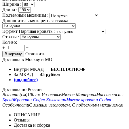
Ширина :
Длина :
Подъемный механизм :
Дополнительная каретная стяжка :
Эффект Парящая кровать :
Стразы :
Кол-во:
+
−
Отложить
В корзину
Доставка в Москву и МО
Внутри МКАД —
БЕСПЛАТНО🔥
За МКАД —
45 руб/км
(подробнее)
Доставка по России
Высота (см)
100 см
Изголовье
Мягкое
Материал
Массив сосны
Бренд
Кровати Софт
Коллекции
Мягкие кровати Софт
Особенности
С мягким изголовьем, С подъемным механизмом
ОПИСАНИЕ
Отзывы
Доставка и сборка