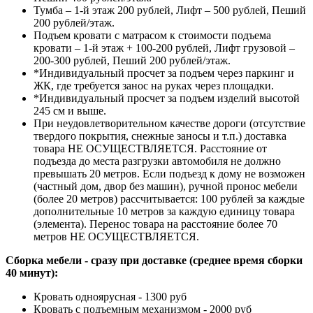
Тумба – 1-й этаж 200 рублей, Лифт – 500 рублей, Пеший
200 рублей/этаж.
Подъем кровати с матрасом к стоимости подъема
кровати – 1-й этаж + 100-200 рублей, Лифт грузовой –
200-300 рублей, Пеший 200 рублей/этаж.
*Индивидуальный просчет за подъем через паркинг и
ЖК, где требуется занос на руках через площадки.
*Индивидуальный просчет за подъем изделий высотой
245 см и выше.
При неудовлетворительном качестве дороги (отсутствие
твердого покрытия, снежные заносы и т.п.) доставка
товара НЕ ОСУЩЕСТВЛЯЕТСЯ. Расстояние от
подъезда до места разгрузки автомобиля не должно
превышать 20 метров. Если подъезд к дому не возможен
(частный дом, двор без машин), ручной пронос мебели
(более 20 метров) рассчитывается: 100 рублей за каждые
дополнительные 10 метров за каждую единицу товара
(элемента). Перенос товара на расстояние более 70
метров НЕ ОСУЩЕСТВЛЯЕТСЯ.
Сборка мебели - сразу при доставке (среднее время сборки
40 минут):
Кровать одноярусная - 1300 руб
Кровать с подъемным механизмом - 2000 руб