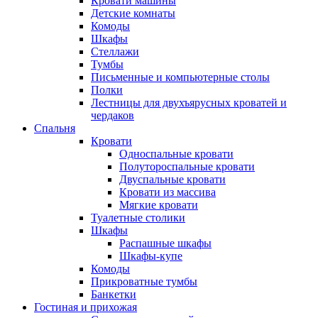
Кровати машины
Детские комнаты
Комоды
Шкафы
Стеллажи
Тумбы
Письменные и компьютерные столы
Полки
Лестницы для двухъярусных кроватей и
чердаков
Спальня
Кровати
Односпальные кровати
Полутороспальные кровати
Двуспальные кровати
Кровати из массива
Мягкие кровати
Туалетные столики
Шкафы
Распашные шкафы
Шкафы-купе
Комоды
Прикроватные тумбы
Банкетки
Гостиная и прихожая