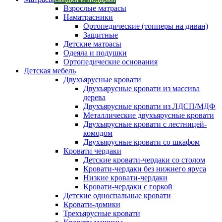
Взрослые матрасы
Наматрасники
Ортопедические (топперы на диван)
Защитные
Детские матрасы
Одеяла и подушки
Ортопедические основания
Детская мебель
Двухъярусные кровати
Двухъярусные кровати из массива
дерева
Двухъярусные кровати из ЛДСП/МДФ
Металлические двухъярусные кровати
Двухъярусные кровати с лестницей-
комодом
Двухъярусные кровати со шкафом
Кровати чердаки
Детские кровати-чердаки со столом
Кровати-чердаки без нижнего яруса
Низкие кровати-чердаки
Кровати-чердаки с горкой
Детские односпальные кровати
Кровати-домики
Трехъярусные кровати