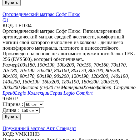
Купить
Ортопедический матрас Софт Плюс
(2)
КОД:
LE1004
Ортопедический матрас Софт Плюс. Гипоаллергенный
ортопедический матрас средней жесткости, комфортный
мягкий слой которого выполнен из холкона - дышащего
полиэфирного материала, плотного и износостойкого.
Произведен на основе независимого пружинного блока TFK-
256 (EVS500), который обеспечивает...
Размер
100х180, 100х190, 100х200, 70х150, 70х160, 70х170,
70х180, 70х190, 70х200, 80х160, 80х170, 80х190, 80х200,
90х160, 90х170, 90х190, 90х200, 120х190, 120х200, 140х190,
140х200, 160х190, 160х200, 180х190, 180х200, 200х190,
200х200
Высота (см)
20 см
Материал
Холлофайбер, Струтто
Бренд
Legio
Коллекции
Серия Legio Comfort
9 660
Р
Ширина :
Длина :
Купить
Пружинный матрас Арт-Стандарт
КОД:
VMK10103
Пружинный матрас Арт-Стандарт. Классический матрас на