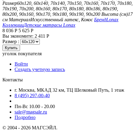
Размер
60х120, 60х140, 70х140, 70х150, 70х160, 70х170, 70х180,
70х190, 70х200, 80х160, 80х170, 80х180, 80х186, 80х190,
80х200, 90х160, 90х170, 90х180, 90х190, 90х200
Высота (см)
17
см
Материал
Искусственный латекс, Кокос
Бренд
Lonax
Коллекции
Детские матрасы Lonax
8 036
Р
5 625
Р
Вы экономите:
2 411
Р
Размер :
Купить
уголок покупателя
Войти
Создать учетную запись
Контакты
г. Москва, МКАД 32 км, ТЦ Шелковый Путь, 1 этаж
8 (495) 297-00-40
Пн-Вс 10.00 - 20.00
sale@magsale.ru
Подробно
© 2004 - 2026 МАГСЭЙЛ.