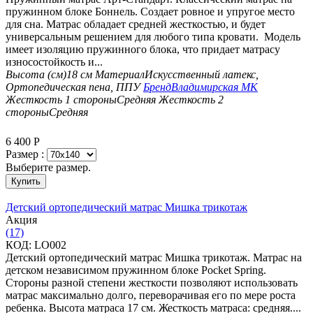
пружинном блоке Боннель. Создает ровное и упругое место
для сна. Матрас обладает средней жесткостью, и будет
универсальным решением для любого типа кровати. Модель
имеет изоляцию пружинного блока, что придает матрасу
износостойкость и...
Высота (см)
18 см
Материал
Искусственный латекс,
Ортопедическая пена, ППУ
Бренд
Владимирская МК
Жесткость 1 стороны
Средняя
Жесткость 2
стороны
Средняя
6 400
Р
Размер :
Выберите размер.
Купить
Детский ортопедический матрас Мишка трикотаж
Aкция
(17)
КОД:
LO002
Детский ортопедический матрас Мишка трикотаж. Матрас на
детском независимом пружинном блоке Pocket Spring.
Стороны разной степени жесткости позволяют использовать
матрас максимально долго, переворачивая его по мере роста
ребенка. Высота матраса 17 см. Жесткость матраса: средняя....