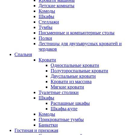
Кровати машины
Детские комнаты
Комоды
Шкафы
Стеллажи
Тумбы
Письменные и компьютерные столы
Полки
Лестницы для двухъярусных кроватей и
чердаков
Спальня
Кровати
Односпальные кровати
Полутороспальные кровати
Двуспальные кровати
Кровати из массива
Мягкие кровати
Туалетные столики
Шкафы
Распашные шкафы
Шкафы-купе
Комоды
Прикроватные тумбы
Банкетки
Гостиная и прихожая