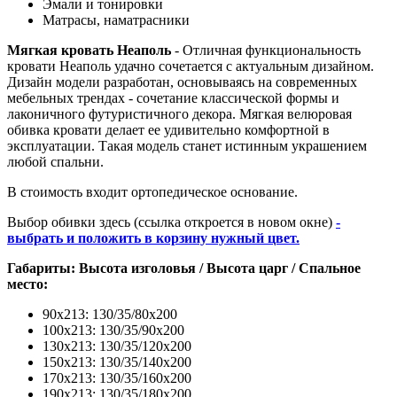
Эмали и тонировки
Матрасы, наматрасники
Мягкая кровать Неаполь
- Отличная функциональность
кровати Неаполь удачно сочетается с актуальным дизайном.
Дизайн модели разработан, основываясь на современных
мебельных трендах - сочетание классической формы и
лаконичного футуристичного декора. Мягкая велюровая
обивка кровати делает ее удивительно комфортной в
эксплуатации. Такая модель станет истинным украшением
любой спальни.
В стоимость входит ортопедическое основание.
Выбор обивки здесь (ссылка откроется в новом окне)
-
выбрать и положить в корзину нужный цвет.
Габариты: Высота изголовья / Высота царг / Cпальное
место:
90х213: 130/35/80х200
100х213: 130/35/90х200
130х213: 130/35/120х200
150х213: 130/35/140х200
170х213: 130/35/160х200
190х213: 130/35/180х200