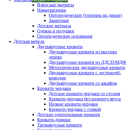
Взрослые матрасы
Наматрасники
Ортопедические (топперы на диван)
Защитные
Детские матрасы
Одеяла и подушки
Ортопедические основания
Детская мебель
Двухъярусные кровати
Двухъярусные кровати из массива
дерева
Двухъярусные кровати из ЛДСП/МДФ
Металлические двухъярусные кровати
Двухъярусные кровати с лестницей-
комодом
Двухъярусные кровати со шкафом
Кровати чердаки
Детские кровати-чердаки со столом
Кровати-чердаки без нижнего яруса
Низкие кровати-чердаки
Кровати-чердаки с горкой
Детские односпальные кровати
Кровати-домики
Трехъярусные кровати