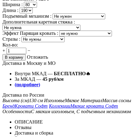
Ширина :
Длина :
Подъемный механизм :
Дополнительная каретная стяжка :
Эффект Парящая кровать :
Стразы :
Кол-во:
+
−
Отложить
В корзину
Доставка в Москву и МО
Внутри МКАД —
БЕСПЛАТНО🔥
За МКАД —
45 руб/км
(подробнее)
Доставка по России
Высота (см)
130 см
Изголовье
Мягкое
Материал
Массив сосны
Бренд
Кровати Софт
Коллекции
Мягкие кровати Софт
Особенности
С мягким изголовьем, С подъемным механизмом
ОПИСАНИЕ
Отзывы
Доставка и сборка