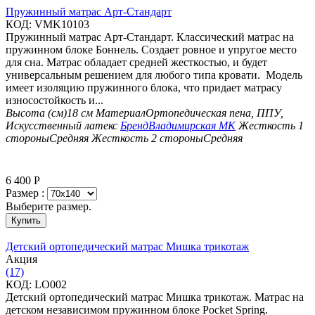
Пружинный матрас Арт-Стандарт
КОД:
VMK10103
Пружинный матрас Арт-Стандарт. Классический матрас на
пружинном блоке Боннель. Создает ровное и упругое место
для сна. Матрас обладает средней жесткостью, и будет
универсальным решением для любого типа кровати. Модель
имеет изоляцию пружинного блока, что придает матрасу
износостойкость и...
Высота (см)
18 см
Материал
Ортопедическая пена, ППУ,
Искусственный латекс
Бренд
Владимирская МК
Жесткость 1
стороны
Средняя
Жесткость 2 стороны
Средняя
6 400
Р
Размер :
Выберите размер.
Купить
Детский ортопедический матрас Мишка трикотаж
Aкция
(17)
КОД:
LO002
Детский ортопедический матрас Мишка трикотаж. Матрас на
детском независимом пружинном блоке Pocket Spring.