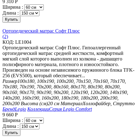
9 310
Р
Ширина :
Длина :
Купить
Ортопедический матрас Софт Плюс
(2)
КОД:
LE1004
Ортопедический матрас Софт Плюс. Гипоаллергенный
ортопедический матрас средней жесткости, комфортный
мягкий слой которого выполнен из холкона - дышащего
полиэфирного материала, плотного и износостойкого.
Произведен на основе независимого пружинного блока TFK-
256 (EVS500), который обеспечивает...
Размер
100х180, 100х190, 100х200, 70х150, 70х160, 70х170,
70х180, 70х190, 70х200, 80х160, 80х170, 80х190, 80х200,
90х160, 90х170, 90х190, 90х200, 120х190, 120х200, 140х190,
140х200, 160х190, 160х200, 180х190, 180х200, 200х190,
200х200
Высота (см)
20 см
Материал
Холлофайбер, Струтто
Бренд
Legio
Коллекции
Серия Legio Comfort
9 660
Р
Ширина :
Длина :
Купить