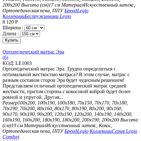
200х200
Высота (см)
17 см
Материал
Искусственный латекс,
Ортопедическая пена, ППУ
Бренд
Legio
Коллекции
Беспружинники Legio
8 120
Р
Ширина :
Длина :
Купить
Ортопедический матрас Эра
(6)
КОД:
LE1003
Ортопедический матрас Эра. Трудно определиться с
оптимальной жесткостью матраса? В этом случае, матрас с
разным составом сторон Эра будет чудесным решением!
Представляем отличный ортопедический матрас средней
жесткости, притом сторона с кокосовой койрой будет более
ровной и упругой. Другая...
Размер
100х200, 100х190, 100х180, 70х150, 70х170, 70х180,
70х190, 70х200, 80х160, 80х170, 80х190, 80х200, 90х160,
90х170, 90х190, 90х200, 120х190, 120х200, 140х190, 140х200,
160х190, 160х200, 180х190, 180х200, 200х190, 200х200
Высота
(см)
19 см
Материал
Искусственный латекс, Кокос,
Ортопедическая пена, ППУ
Бренд
Legio
Коллекции
Серия Legio
Comfort