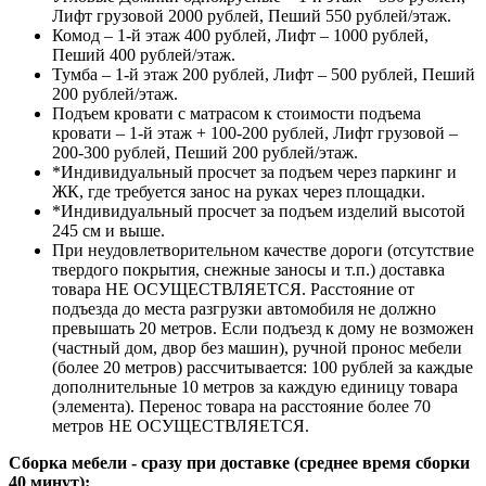
Лифт грузовой 2000 рублей, Пеший 550 рублей/этаж.
Комод – 1-й этаж 400 рублей, Лифт – 1000 рублей,
Пеший 400 рублей/этаж.
Тумба – 1-й этаж 200 рублей, Лифт – 500 рублей, Пеший
200 рублей/этаж.
Подъем кровати с матрасом к стоимости подъема
кровати – 1-й этаж + 100-200 рублей, Лифт грузовой –
200-300 рублей, Пеший 200 рублей/этаж.
*Индивидуальный просчет за подъем через паркинг и
ЖК, где требуется занос на руках через площадки.
*Индивидуальный просчет за подъем изделий высотой
245 см и выше.
При неудовлетворительном качестве дороги (отсутствие
твердого покрытия, снежные заносы и т.п.) доставка
товара НЕ ОСУЩЕСТВЛЯЕТСЯ. Расстояние от
подъезда до места разгрузки автомобиля не должно
превышать 20 метров. Если подъезд к дому не возможен
(частный дом, двор без машин), ручной пронос мебели
(более 20 метров) рассчитывается: 100 рублей за каждые
дополнительные 10 метров за каждую единицу товара
(элемента). Перенос товара на расстояние более 70
метров НЕ ОСУЩЕСТВЛЯЕТСЯ.
Сборка мебели - сразу при доставке (среднее время сборки
40 минут):