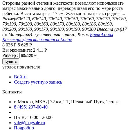
Стороны разной степени жесткости позволяют использовать
матрас максимально долго, переворачивая его по мере роста
ребенка. Высота матраса 17 см. Жесткость матраса: средняя....
Размер
60х120, 60х140, 70х140, 70х150, 70х160, 70х170, 70х180,
70х190, 70х200, 80х160, 80х170, 80х180, 80х186, 80х190,
80х200, 90х160, 90х170, 90х180, 90х190, 90х200
Высота (см)
17
см
Материал
Искусственный латекс, Кокос
Бренд
Lonax
Коллекции
Детские матрасы Lonax
8 036
Р
5 625
Р
Вы экономите:
2 411
Р
Размер :
Купить
уголок покупателя
Войти
Создать учетную запись
Контакты
г. Москва, МКАД 32 км, ТЦ Шелковый Путь, 1 этаж
8 (495) 297-00-40
Пн-Вс 10.00 - 20.00
sale@magsale.ru
Подробно