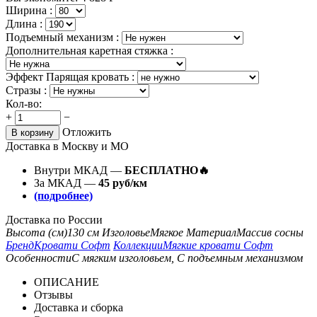
Ширина :
Длина :
Подъемный механизм :
Дополнительная каретная стяжка :
Эффект Парящая кровать :
Стразы :
Кол-во:
+
−
Отложить
В корзину
Доставка в Москву и МО
Внутри МКАД —
БЕСПЛАТНО🔥
За МКАД —
45 руб/км
(подробнее)
Доставка по России
Высота (см)
130 см
Изголовье
Мягкое
Материал
Массив сосны
Бренд
Кровати Софт
Коллекции
Мягкие кровати Софт
Особенности
С мягким изголовьем, С подъемным механизмом
ОПИСАНИЕ
Отзывы
Доставка и сборка