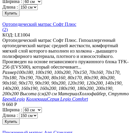
Ширина :
Длина :
Купить
Ортопедический матрас Софт Плюс
(2)
КОД:
LE1004
Ортопедический матрас Софт Плюс. Гипоаллергенный
ортопедический матрас средней жесткости, комфортный
мягкий слой которого выполнен из холкона - дышащего
полиэфирного материала, плотного и износостойкого.
Произведен на основе независимого пружинного блока TFK-
256 (EVS500), который обеспечивает...
Размер
100х180, 100х190, 100х200, 70х150, 70х160, 70х170,
70х180, 70х190, 70х200, 80х160, 80х170, 80х190, 80х200,
90х160, 90х170, 90х190, 90х200, 120х190, 120х200, 140х190,
140х200, 160х190, 160х200, 180х190, 180х200, 200х190,
200х200
Высота (см)
20 см
Материал
Холлофайбер, Струтто
Бренд
Legio
Коллекции
Серия Legio Comfort
9 660
Р
Ширина :
Длина :
Купить
Пружинный матрас Арт-Стандарт