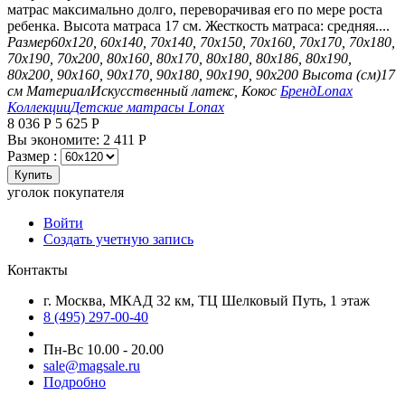
матрас максимально долго, переворачивая его по мере роста
ребенка. Высота матраса 17 см. Жесткость матраса: средняя....
Размер
60х120, 60х140, 70х140, 70х150, 70х160, 70х170, 70х180,
70х190, 70х200, 80х160, 80х170, 80х180, 80х186, 80х190,
80х200, 90х160, 90х170, 90х180, 90х190, 90х200
Высота (см)
17
см
Материал
Искусственный латекс, Кокос
Бренд
Lonax
Коллекции
Детские матрасы Lonax
8 036
Р
5 625
Р
Вы экономите:
2 411
Р
Размер :
Купить
уголок покупателя
Войти
Создать учетную запись
Контакты
г. Москва, МКАД 32 км, ТЦ Шелковый Путь, 1 этаж
8 (495) 297-00-40
Пн-Вс 10.00 - 20.00
sale@magsale.ru
Подробно