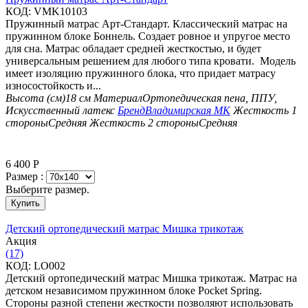
КОД:
VMK10103
Пружинный матрас Арт-Стандарт. Классический матрас на
пружинном блоке Боннель. Создает ровное и упругое место
для сна. Матрас обладает средней жесткостью, и будет
универсальным решением для любого типа кровати. Модель
имеет изоляцию пружинного блока, что придает матрасу
износостойкость и...
Высота (см)
18 см
Материал
Ортопедическая пена, ППУ,
Искусственный латекс
Бренд
Владимирская МК
Жесткость 1
стороны
Средняя
Жесткость 2 стороны
Средняя
6 400
Р
Размер :
Выберите размер.
Купить
Детский ортопедический матрас Мишка трикотаж
Aкция
(17)
КОД:
LO002
Детский ортопедический матрас Мишка трикотаж. Матрас на
детском независимом пружинном блоке Pocket Spring.
Стороны разной степени жесткости позволяют использовать