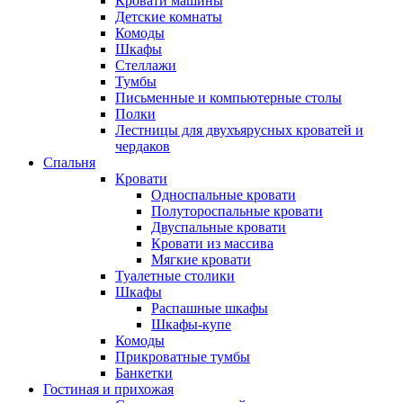
Кровати машины
Детские комнаты
Комоды
Шкафы
Стеллажи
Тумбы
Письменные и компьютерные столы
Полки
Лестницы для двухъярусных кроватей и
чердаков
Спальня
Кровати
Односпальные кровати
Полутороспальные кровати
Двуспальные кровати
Кровати из массива
Мягкие кровати
Туалетные столики
Шкафы
Распашные шкафы
Шкафы-купе
Комоды
Прикроватные тумбы
Банкетки
Гостиная и прихожая