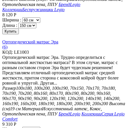
Ортопедическая пена, ППУ
Бренд
Legio
Коллекции
Беспружинники Legio
8 120
Р
Ширина :
Длина :
Купить
Ортопедический матрас Эра
(6)
КОД:
LE1003
Ортопедический матрас Эра. Трудно определиться с
оптимальной жесткостью матраса? В этом случае, матрас с
разным составом сторон Эра будет чудесным решением!
Представляем отличный ортопедический матрас средней
жесткости, притом сторона с кокосовой койрой будет более
ровной и упругой. Другая...
Размер
100х180, 100х200, 100х190, 70х150, 70х170, 70х180,
70х190, 70х200, 80х160, 80х170, 80х190, 80х200, 90х160,
90х170, 90х190, 90х200, 120х190, 120х200, 140х190, 140х200,
160х190, 160х200, 180х190, 180х200, 200х190, 200х200
Высота
(см)
19 см
Материал
Искусственный латекс, Кокос,
Ортопедическая пена, ППУ
Бренд
Legio
Коллекции
Серия Legio
Comfort
9 310
Р