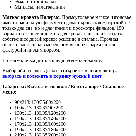
Эмали и тонировки
Матрасы, наматрасники
Мягкая кровать Палермо.
Прямоугольное мягкое изголовье
имеет правильную форму, что делает кровать комфортной не
только для сна, но и для чтения и просмотра фильмов. 150
вариантов тканей и цветов для кровати позволит создать
собственное дизайнерское решение в спальне. Прочная
обивка выполнена в мебельном велюре с бархатистой
фактурой и низким ворсом.
В стоимость входит ортопедическое основание.
Выбор обивки здесь (ссылка откроется в новом окне)
-
выбрать и положить в корзину нужный цвет.
Габариты: Высота изголовья / Высота царг / Cпальное
место:
90х213: 130/35/80х200
100х213: 130/35/90х200
130х213: 130/35/120х200
150х213: 130/35/140х200
170х213: 130/35/160х200
190х213: 130/35/180х200
210х213: 130/35/200х200