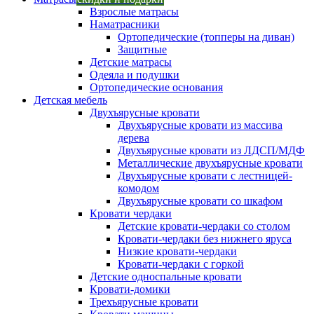
Взрослые матрасы
Наматрасники
Ортопедические (топперы на диван)
Защитные
Детские матрасы
Одеяла и подушки
Ортопедические основания
Детская мебель
Двухъярусные кровати
Двухъярусные кровати из массива
дерева
Двухъярусные кровати из ЛДСП/МДФ
Металлические двухъярусные кровати
Двухъярусные кровати с лестницей-
комодом
Двухъярусные кровати со шкафом
Кровати чердаки
Детские кровати-чердаки со столом
Кровати-чердаки без нижнего яруса
Низкие кровати-чердаки
Кровати-чердаки с горкой
Детские односпальные кровати
Кровати-домики
Трехъярусные кровати