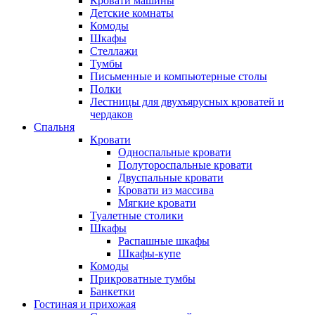
Кровати машины
Детские комнаты
Комоды
Шкафы
Стеллажи
Тумбы
Письменные и компьютерные столы
Полки
Лестницы для двухъярусных кроватей и
чердаков
Спальня
Кровати
Односпальные кровати
Полутороспальные кровати
Двуспальные кровати
Кровати из массива
Мягкие кровати
Туалетные столики
Шкафы
Распашные шкафы
Шкафы-купе
Комоды
Прикроватные тумбы
Банкетки
Гостиная и прихожая