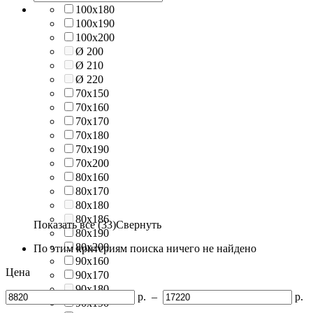
100х180
100х190
100х200
Ø 200
Ø 210
Ø 220
70х150
70х160
70х170
70х180
70х190
70х200
80х160
80х170
80х180
80х186
Показать все (33)
Свернуть
80х190
80х200
По этим критериям поиска ничего не найдено
90х160
Цена
90х170
90х180
р.
–
р.
90х190