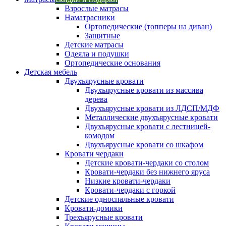
Взрослые матрасы
Наматрасники
Ортопедические (топперы на диван)
Защитные
Детские матрасы
Одеяла и подушки
Ортопедические основания
Детская мебель
Двухъярусные кровати
Двухъярусные кровати из массива
дерева
Двухъярусные кровати из ЛДСП/МДФ
Металлические двухъярусные кровати
Двухъярусные кровати с лестницей-
комодом
Двухъярусные кровати со шкафом
Кровати чердаки
Детские кровати-чердаки со столом
Кровати-чердаки без нижнего яруса
Низкие кровати-чердаки
Кровати-чердаки с горкой
Детские односпальные кровати
Кровати-домики
Трехъярусные кровати