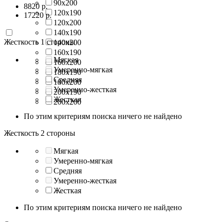
90х200
8820
р.
120х190
17220
р.
120х200
140х190
Жесткость 1 стороны
140х200
160х190
Мягкая
160х200
Умеренно-мягкая
180х190
Средняя
180х200
Умеренно-жесткая
200х190
Жесткая
200х200
По этим критериям поиска ничего не найдено
Жесткость 2 стороны
Мягкая
Умеренно-мягкая
Средняя
Умеренно-жесткая
Жесткая
По этим критериям поиска ничего не найдено