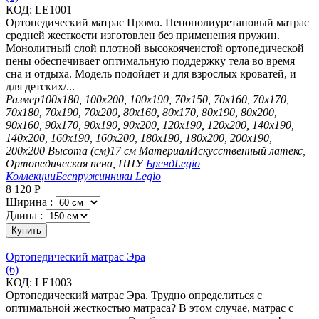
КОД:
LE1001
Ортопедический матрас Промо. Пенополиуретановый матрас
средней жесткости изготовлен без применения пружин.
Монолитный слой плотной высокоячеистой ортопедической
пены обеспечивает оптимальную поддержку тела во время
сна и отдыха. Модель подойдет и для взрослых кроватей, и
для детских/...
Размер
100х180, 100х200, 100х190, 70х150, 70х160, 70х170,
70х180, 70х190, 70х200, 80х160, 80х170, 80х190, 80х200,
90х160, 90х170, 90х190, 90х200, 120х190, 120х200, 140х190,
140х200, 160х190, 160х200, 180х190, 180х200, 200х190,
200х200
Высота (см)
17 см
Материал
Искусственный латекс,
Ортопедическая пена, ППУ
Бренд
Legio
Коллекции
Беспружинники Legio
8 120
Р
Ширина :
Длина :
Купить
Ортопедический матрас Эра
(6)
КОД:
LE1003
Ортопедический матрас Эра. Трудно определиться с
оптимальной жесткостью матраса? В этом случае, матрас с