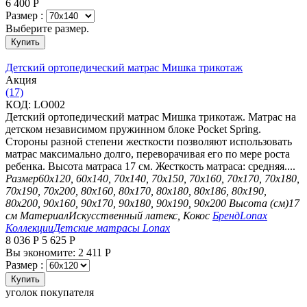
6 400
Р
Размер :
Выберите размер.
Купить
Детский ортопедический матрас Мишка трикотаж
Aкция
(17)
КОД:
LO002
Детский ортопедический матрас Мишка трикотаж. Матрас на
детском независимом пружинном блоке Pocket Spring.
Стороны разной степени жесткости позволяют использовать
матрас максимально долго, переворачивая его по мере роста
ребенка. Высота матраса 17 см. Жесткость матраса: средняя....
Размер
60х120, 60х140, 70х140, 70х150, 70х160, 70х170, 70х180,
70х190, 70х200, 80х160, 80х170, 80х180, 80х186, 80х190,
80х200, 90х160, 90х170, 90х180, 90х190, 90х200
Высота (см)
17
см
Материал
Искусственный латекс, Кокос
Бренд
Lonax
Коллекции
Детские матрасы Lonax
8 036
Р
5 625
Р
Вы экономите:
2 411
Р
Размер :
Купить
уголок покупателя