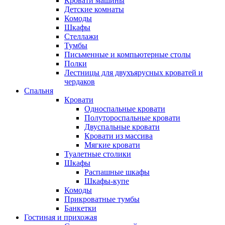
Кровати машины
Детские комнаты
Комоды
Шкафы
Стеллажи
Тумбы
Письменные и компьютерные столы
Полки
Лестницы для двухъярусных кроватей и
чердаков
Спальня
Кровати
Односпальные кровати
Полутороспальные кровати
Двуспальные кровати
Кровати из массива
Мягкие кровати
Туалетные столики
Шкафы
Распашные шкафы
Шкафы-купе
Комоды
Прикроватные тумбы
Банкетки
Гостиная и прихожая