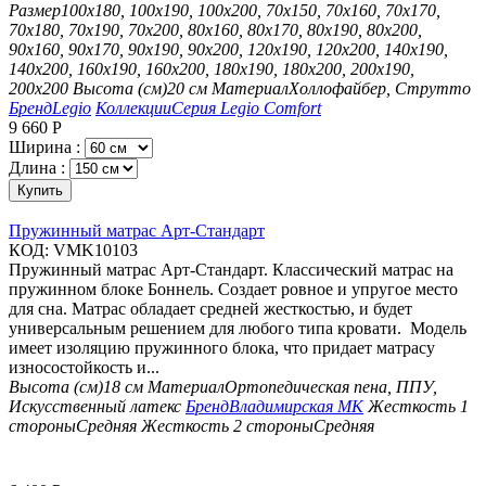
Размер
100х180, 100х190, 100х200, 70х150, 70х160, 70х170,
70х180, 70х190, 70х200, 80х160, 80х170, 80х190, 80х200,
90х160, 90х170, 90х190, 90х200, 120х190, 120х200, 140х190,
140х200, 160х190, 160х200, 180х190, 180х200, 200х190,
200х200
Высота (см)
20 см
Материал
Холлофайбер, Струтто
Бренд
Legio
Коллекции
Серия Legio Comfort
9 660
Р
Ширина :
Длина :
Купить
Пружинный матрас Арт-Стандарт
КОД:
VMK10103
Пружинный матрас Арт-Стандарт. Классический матрас на
пружинном блоке Боннель. Создает ровное и упругое место
для сна. Матрас обладает средней жесткостью, и будет
универсальным решением для любого типа кровати. Модель
имеет изоляцию пружинного блока, что придает матрасу
износостойкость и...
Высота (см)
18 см
Материал
Ортопедическая пена, ППУ,
Искусственный латекс
Бренд
Владимирская МК
Жесткость 1
стороны
Средняя
Жесткость 2 стороны
Средняя