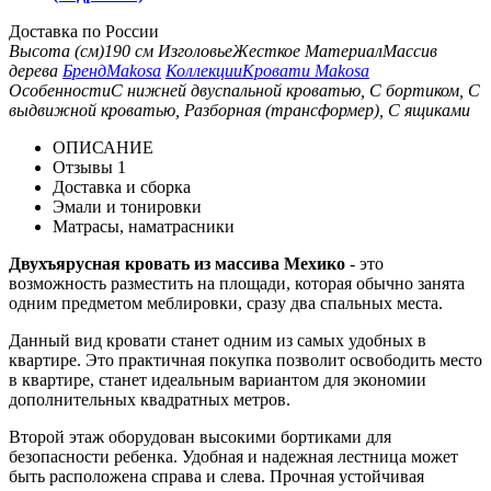
Доставка по России
Высота (см)
190 см
Изголовье
Жесткое
Материал
Массив
дерева
Бренд
Makosa
Коллекции
Кровати Makosa
Особенности
С нижней двуспальной кроватью, С бортиком, С
выдвижной кроватью, Разборная (трансформер), С ящиками
ОПИСАНИЕ
Отзывы
1
Доставка и сборка
Эмали и тонировки
Матрасы, наматрасники
Двухъярусная кровать из массива Мехико
- это
возможность разместить на площади, которая обычно занята
одним предметом меблировки, сразу два спальных места.
Данный вид кровати станет одним из самых удобных в
квартире. Это практичная покупка позволит освободить место
в квартире, станет идеальным вариантом для экономии
дополнительных квадратных метров.
Второй этаж оборудован высокими бортиками для
безопасности ребенка. Удобная и надежная лестница может
быть расположена справа и слева. Прочная устойчивая