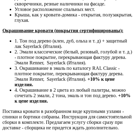
скворечники, резные наличники на фасаде.
Угловое расположение спальных мест.
Крыша, как у кровати-домика - открытая, полузакрытая,
глухая.
Окрашивание кровати (покрытия сертифицированы):
1. Тон под дерево (клен, дуб, ольха и т. д) + защитный
лак Sayerlack (Италия).
2. Эмали классические (белый, розовый, голубой и т. д.)
- плотное покрытие, перекрывающая фактуру дерева.
Эмали Renner, Sayerlack (Италия).
3. Окрашивание в эмаль по каталогу RAL Classic -
плотное покрытие, перекрывающая фактуру дерева.
Эмали Renner, Sayerlack (Италия).
+10% к цене
изделия.
4. Окрашивание в 2 цвета из любый палитры, можно
сочетать 2 эмали, 2 тона, эмаль и тон под дерево.
+10%
к цене изделия.
Поставка кровати в разобранном виде крупными узлами -
спинки и бортики собраны. Инструкция для самостоятельной
сборки в комплекте. Предлагаем услугу сборки сразу при
доставке - сборщика не придется ждать дополнительно.