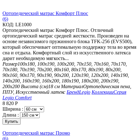
Ортопедический матрас Комфорт Плюс
(6)
КОД:
LE1000
Ортопедический матрас Комфорт Плюс. Отличный
ортопедический матрас средней жесткости. Произведен на
основе независимого пружинного блока TFK-256 (EVS500),
который обеспечивает оптимальную поддержку тела во время
сна и отдыха. Комфортный слой из искусственного латекса
дарит необходимую мягкость...
Размер
100х180, 100х190, 100х200, 70х150, 70х160, 70х170,
70х180, 70х190, 70х200, 80х160, 80х170, 80х190, 80х200,
90х160, 90х170, 90х190, 90х200, 120х190, 120х200, 140х190,
140х200, 160х190, 160х200, 180х190, 180х200, 200х190,
200х200
Высота (см)
18 см
Материал
Ортопедическая пена,
ППУ, Искусственный латекс
Бренд
Legio
Коллекции
Серия
Legio Comfort
8 820
Р
Ширина :
Длина :
Купить
Ортопедический матрас Промо
(6)