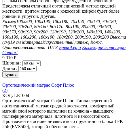
разным составом сторон Эра будет чудесным решением!
Представляем отличный ортопедический матрас средней
жесткости, притом сторона с кокосовой койрой будет более
ровной и упругой. Другая...
Размер
100х200, 100х190, 100х180, 70х150, 70х170, 70х180,
70х190, 70х200, 80х160, 80х170, 80х190, 80х200, 90х160,
90х170, 90х190, 90х200, 120х190, 120х200, 140х190, 140х200,
160х190, 160х200, 180х190, 180х200, 200х190, 200х200
Высота
(см)
19 см
Материал
Искусственный латекс, Кокос,
Ортопедическая пена, ППУ
Бренд
Legio
Коллекции
Серия Legio
Comfort
9 310
Р
Ширина :
Длина :
Купить
Ортопедический матрас Софт Плюс
(2)
КОД:
LE1004
Ортопедический матрас Софт Плюс. Гипоаллергенный
ортопедический матрас средней жесткости, комфортный
мягкий слой которого выполнен из холкона - дышащего
полиэфирного материала, плотного и износостойкого.
Произведен на основе независимого пружинного блока TFK-
256 (EVS500), который обеспечивает...