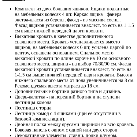
Комплект из двух больших ящиков. Ящики подкатные,
на мебельных колесах 4 шт. Каркас ящика - фанера
экстра-класса из березы, фасад - из массива сосны.
Фасад ящиков устанавливается внахлест, то есть на 1-1.5
см выше нижней передней царги кровати.
Выкатная кровать в качестве дополнительного
спального места. Кровать устанавливается вместо
ящиков, на мебельных колесах 6 шт, усилена царгой по
центру, оснащена основанием. Спальное место
выкатной кровати по длине короче на 10 см основного
спального места, ширина - на выбор 70/80/90 см. Фасад
выкатной кровати устанавливается внахлест, то есть на
1-1.5 см выше нижней передней царги кровати. Высота
нижнего спального места от пола увеличивается на 8 см.
Рекомендуемая высота матраса до 18 см.
Дополнительные бортики разного типа и дизайна.
Дверь-калитка - на передний бортик и на ступени
лестницы-комода.
Лестница с торца.
Лестница-комод с 4 ящиками (при её отсутствии в
базовой комплектации).
Двойная полка между ярусами шириной во всю кровать.
Боковая панель с окном с одной или двух сторон.
Декоративные элементы: ставни, полки-клумбы,