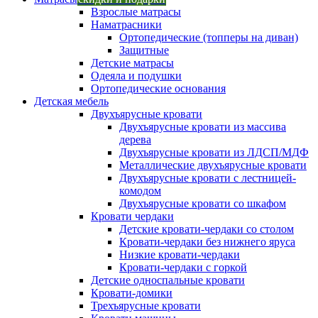
Взрослые матрасы
Наматрасники
Ортопедические (топперы на диван)
Защитные
Детские матрасы
Одеяла и подушки
Ортопедические основания
Детская мебель
Двухъярусные кровати
Двухъярусные кровати из массива
дерева
Двухъярусные кровати из ЛДСП/МДФ
Металлические двухъярусные кровати
Двухъярусные кровати с лестницей-
комодом
Двухъярусные кровати со шкафом
Кровати чердаки
Детские кровати-чердаки со столом
Кровати-чердаки без нижнего яруса
Низкие кровати-чердаки
Кровати-чердаки с горкой
Детские односпальные кровати
Кровати-домики
Трехъярусные кровати