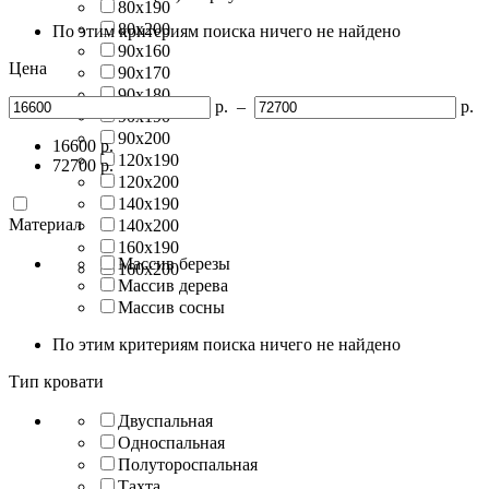
80х190
80х200
По этим критериям поиска ничего не найдено
90х160
Цена
90х170
90х180
р.
–
р.
90х190
90х200
16600
р.
120х190
72700
р.
120х200
140х190
Материал
140х200
160х190
Массив березы
160х200
Массив дерева
Массив сосны
По этим критериям поиска ничего не найдено
Тип кровати
Двуспальная
Односпальная
Полутороспальная
Тахта