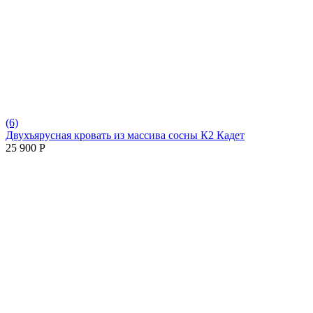
(6)
Двухъярусная кровать из массива сосны К2 Кадет
25 900
Р