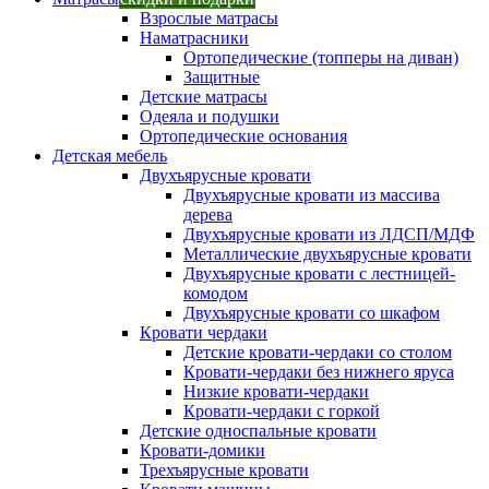
Взрослые матрасы
Наматрасники
Ортопедические (топперы на диван)
Защитные
Детские матрасы
Одеяла и подушки
Ортопедические основания
Детская мебель
Двухъярусные кровати
Двухъярусные кровати из массива
дерева
Двухъярусные кровати из ЛДСП/МДФ
Металлические двухъярусные кровати
Двухъярусные кровати с лестницей-
комодом
Двухъярусные кровати со шкафом
Кровати чердаки
Детские кровати-чердаки со столом
Кровати-чердаки без нижнего яруса
Низкие кровати-чердаки
Кровати-чердаки с горкой
Детские односпальные кровати
Кровати-домики
Трехъярусные кровати