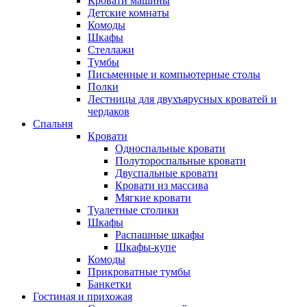
Кровати машины
Детские комнаты
Комоды
Шкафы
Стеллажи
Тумбы
Письменные и компьютерные столы
Полки
Лестницы для двухъярусных кроватей и
чердаков
Спальня
Кровати
Односпальные кровати
Полутороспальные кровати
Двуспальные кровати
Кровати из массива
Мягкие кровати
Туалетные столики
Шкафы
Распашные шкафы
Шкафы-купе
Комоды
Прикроватные тумбы
Банкетки
Гостиная и прихожая