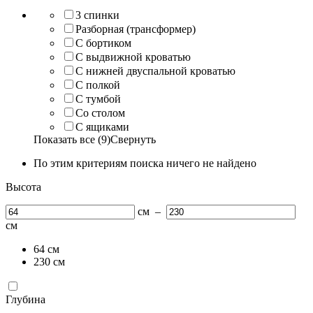
3 спинки
Разборная (трансформер)
С бортиком
С выдвижной кроватью
С нижней двуспальной кроватью
С полкой
С тумбой
Со столом
С ящиками
Показать все (9)
Свернуть
По этим критериям поиска ничего не найдено
Высота
см
–
см
64
см
230
см
Глубина