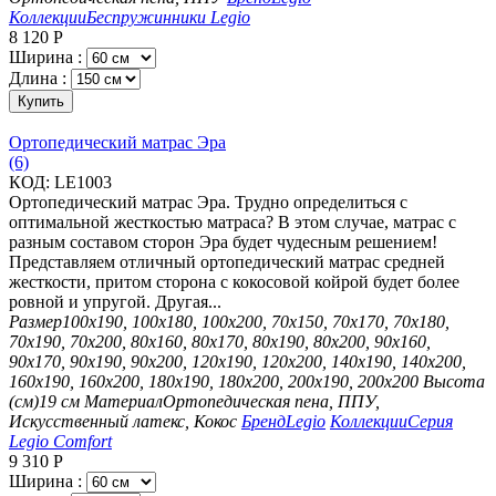
Коллекции
Беспружинники Legio
8 120
Р
Ширина :
Длина :
Купить
Ортопедический матрас Эра
(6)
КОД:
LE1003
Ортопедический матрас Эра. Трудно определиться с
оптимальной жесткостью матраса? В этом случае, матрас с
разным составом сторон Эра будет чудесным решением!
Представляем отличный ортопедический матрас средней
жесткости, притом сторона с кокосовой койрой будет более
ровной и упругой. Другая...
Размер
100х190, 100х180, 100х200, 70х150, 70х170, 70х180,
70х190, 70х200, 80х160, 80х170, 80х190, 80х200, 90х160,
90х170, 90х190, 90х200, 120х190, 120х200, 140х190, 140х200,
160х190, 160х200, 180х190, 180х200, 200х190, 200х200
Высота
(см)
19 см
Материал
Ортопедическая пена, ППУ,
Искусственный латекс, Кокос
Бренд
Legio
Коллекции
Серия
Legio Comfort
9 310
Р
Ширина :