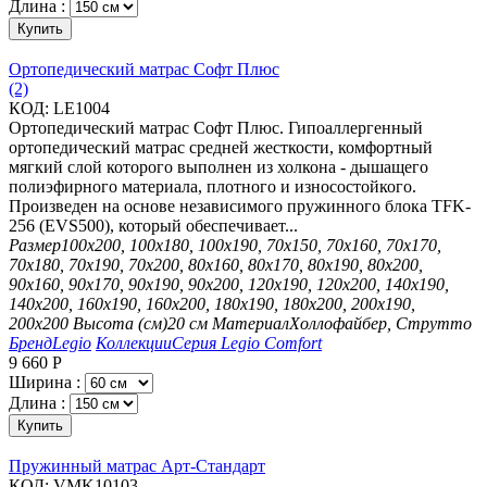
Длина :
Купить
Ортопедический матрас Софт Плюс
(2)
КОД:
LE1004
Ортопедический матрас Софт Плюс. Гипоаллергенный
ортопедический матрас средней жесткости, комфортный
мягкий слой которого выполнен из холкона - дышащего
полиэфирного материала, плотного и износостойкого.
Произведен на основе независимого пружинного блока TFK-
256 (EVS500), который обеспечивает...
Размер
100х200, 100х180, 100х190, 70х150, 70х160, 70х170,
70х180, 70х190, 70х200, 80х160, 80х170, 80х190, 80х200,
90х160, 90х170, 90х190, 90х200, 120х190, 120х200, 140х190,
140х200, 160х190, 160х200, 180х190, 180х200, 200х190,
200х200
Высота (см)
20 см
Материал
Холлофайбер, Струтто
Бренд
Legio
Коллекции
Серия Legio Comfort
9 660
Р
Ширина :
Длина :
Купить
Пружинный матрас Арт-Стандарт
КОД:
VMK10103