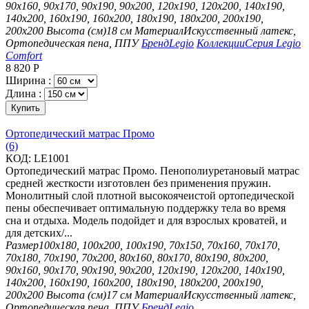
90х160, 90х170, 90х190, 90х200, 120х190, 120х200, 140х190,
140х200, 160х190, 160х200, 180х190, 180х200, 200х190,
200х200
Высота (см)
18 см
Материал
Искусственный латекс,
Ортопедическая пена, ППУ
Бренд
Legio
Коллекции
Серия Legio
Comfort
8 820
Р
Ширина :
Длина :
Купить
Ортопедический матрас Промо
(6)
КОД:
LE1001
Ортопедический матрас Промо. Пенополиуретановый матрас
средней жесткости изготовлен без применения пружин.
Монолитный слой плотной высокоячеистой ортопедической
пены обеспечивает оптимальную поддержку тела во время
сна и отдыха. Модель подойдет и для взрослых кроватей, и
для детских/...
Размер
100х180, 100х200, 100х190, 70х150, 70х160, 70х170,
70х180, 70х190, 70х200, 80х160, 80х170, 80х190, 80х200,
90х160, 90х170, 90х190, 90х200, 120х190, 120х200, 140х190,
140х200, 160х190, 160х200, 180х190, 180х200, 200х190,
200х200
Высота (см)
17 см
Материал
Искусственный латекс,
Ортопедическая пена, ППУ
Бренд
Legio