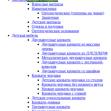
Взрослые матрасы
Наматрасники
Ортопедические (топперы на диван)
Защитные
Детские матрасы
Одеяла и подушки
Ортопедические основания
Детская мебель
Двухъярусные кровати
Двухъярусные кровати из массива
дерева
Двухъярусные кровати из ЛДСП/МДФ
Металлические двухъярусные кровати
Двухъярусные кровати с лестницей-
комодом
Двухъярусные кровати со шкафом
Кровати чердаки
Детские кровати-чердаки со столом
Кровати-чердаки без нижнего яруса
Низкие кровати-чердаки
Кровати-чердаки с горкой
Детские односпальные кровати
Кровати-домики
Трехъярусные кровати