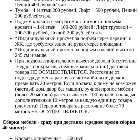
Пеший 400 рублей/этаж.
Тумба – 1-й этаж 200 рублей, Лифт – 500 рублей, Пеший
200 рублей/этаж.
Подъем кровати с матрасом к стоимости подъема
кровати – 1-й этаж + 100-200 рублей, Лифт грузовой –
200-300 рублей, Пеший 200 рублей/этаж.
*Индивидуальный просчет за подъем через паркинг и
ЖК, где требуется занос на руках через площадки.
*Индивидуальный просчет за подъем изделий высотой
245 см и выше.
При неудовлетворительном качестве дороги (отсутствие
твердого покрытия, снежные заносы и т.п.) доставка
товара НЕ ОСУЩЕСТВЛЯЕТСЯ. Расстояние от
подъезда до места разгрузки автомобиля не должно
превышать 20 метров. Если подъезд к дому не возможен
(частный дом, двор без машин), ручной пронос мебели
(более 20 метров) рассчитывается: 100 рублей за каждые
дополнительные 10 метров за каждую единицу товара
(элемента). Перенос товара на расстояние более 70
метров НЕ ОСУЩЕСТВЛЯЕТСЯ.
Сборка мебели - сразу при доставке (среднее время сборки
40 минут):
Кровать одноярусная - 1300 руб