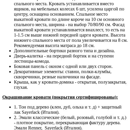
спального места. Кровать устанавливается вместо
ящиков, на мебельных колесах 6 шт, усилена царгой по
центру, оснащена основанием. Спальное место
выкатной кровати по длине короче на 10 см основного
спального места, ширина - на выбор 70/80/90 см. Фасад
выкатной кровати устанавливается внахлест, то есть на
1-1.5 см выше нижней передней царги кровати. Высота
нижнего спального места от пола увеличивается на 8 см.
Рекомендуемая высота матраса до 18 см.
Дополнительные бортики разного типа и дизайна.
Дверь-калитка - на передний бортик и на ступени
лестницы-комода.
Боковая панель с окном с одной или двух сторон.
Декоративные элементы: ставни, полки-клумбы,
скворечники, резные наличники на фасаде.
Крыша, как у кровати-домика - открытая, полузакрытая,
глухая.
Окрашивание кровати (покрытия сертифицированы):
1. Тон под дерево (клен, дуб, ольха и т. д) + защитный
лак Sayerlack (Италия).
2. Эмали классические (белый, розовый, голубой и т. д.)
- плотное покрытие, перекрывающая фактуру дерева.
Эмали Renner, Sayerlack (Италия).