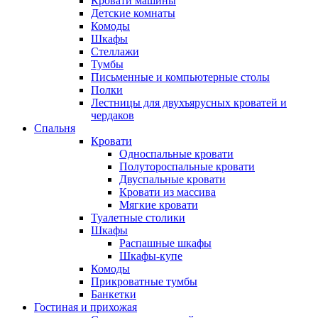
Кровати машины
Детские комнаты
Комоды
Шкафы
Стеллажи
Тумбы
Письменные и компьютерные столы
Полки
Лестницы для двухъярусных кроватей и
чердаков
Спальня
Кровати
Односпальные кровати
Полутороспальные кровати
Двуспальные кровати
Кровати из массива
Мягкие кровати
Туалетные столики
Шкафы
Распашные шкафы
Шкафы-купе
Комоды
Прикроватные тумбы
Банкетки
Гостиная и прихожая