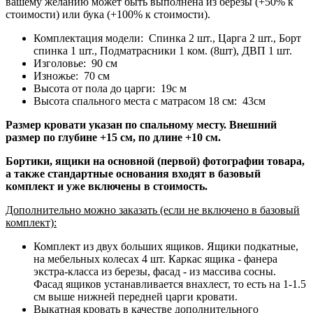
вашему желанию может быть выполнена из березы (+50% к
стоимости) или бука (+100% к стоимости).
Комплектация модели: Спинка 2 шт., Царга 2 шт., Борт
спинка 1 шт., Подматрасники 1 ком. (8шт), ДВП 1 шт.
Изголовье: 90 см
Изножье: 70 см
Высота от пола до царги: 19с м
Высота спального места с матрасом 18 см: 43см
Размер кровати указан по спальному месту. Внешний
размер по глубине +15 см, по длине +10 см.
Бортики, ящики на основной (первой) фотографии товара,
а также стандартные основания входят в базовый
комплект и уже включены в стоимость.
Дополнительно можно заказать (если не включено в базовый
комплект):
Комплект из двух больших ящиков. Ящики подкатные,
на мебельных колесах 4 шт. Каркас ящика - фанера
экстра-класса из березы, фасад - из массива сосны.
Фасад ящиков устанавливается внахлест, то есть на 1-1.5
см выше нижней передней царги кровати.
Выкатная кровать в качестве дополнительного