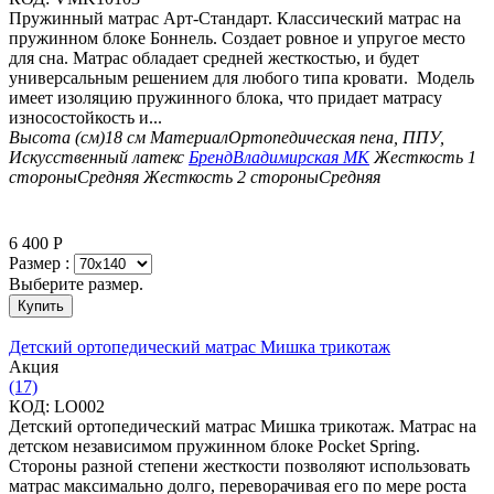
Пружинный матрас Арт-Стандарт. Классический матрас на
пружинном блоке Боннель. Создает ровное и упругое место
для сна. Матрас обладает средней жесткостью, и будет
универсальным решением для любого типа кровати. Модель
имеет изоляцию пружинного блока, что придает матрасу
износостойкость и...
Высота (см)
18 см
Материал
Ортопедическая пена, ППУ,
Искусственный латекс
Бренд
Владимирская МК
Жесткость 1
стороны
Средняя
Жесткость 2 стороны
Средняя
6 400
Р
Размер :
Выберите размер.
Купить
Детский ортопедический матрас Мишка трикотаж
Aкция
(17)
КОД:
LO002
Детский ортопедический матрас Мишка трикотаж. Матрас на
детском независимом пружинном блоке Pocket Spring.
Стороны разной степени жесткости позволяют использовать
матрас максимально долго, переворачивая его по мере роста