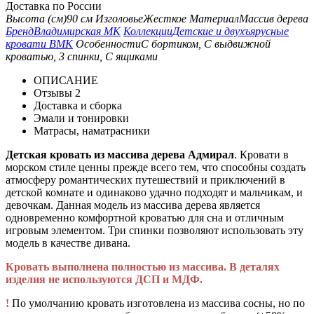
Доставка по России
Высота (см)
90 см
Изголовье
Жесткое
Материал
Массив дерева
Бренд
Владимирская МК
Коллекции
Детские и двухъярусные
кровати ВМК
Особенности
С бортиком, С выдвижной
кроватью, 3 спинки, С ящиками
ОПИСАНИЕ
Отзывы
2
Доставка и сборка
Эмали и тонировки
Матрасы, наматрасники
Детская кровать из массива дерева Адмирал
. Кровати в
морском стиле ценны прежде всего тем, что способны создать
атмосферу романтических путешествий и приключений в
детской комнате и одинаково удачно подходят и мальчикам, и
девочкам. Данная модель из массива дерева является
одновременно комфортной кроватью для сна и отличным
игровым элементом. Три спинки позволяют использовать эту
модель в качестве дивана.
Кровать выполнена полностью из массива. В деталях
изделия не используются ДСП и МДФ.
!
По умолчанию кровать изготовлена из массива сосны, но по