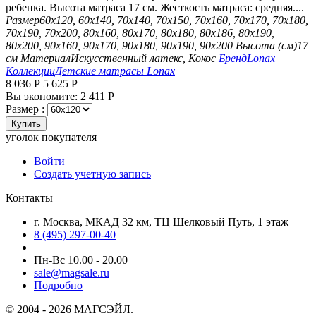
ребенка. Высота матраса 17 см. Жесткость матраса: средняя....
Размер
60х120, 60х140, 70х140, 70х150, 70х160, 70х170, 70х180,
70х190, 70х200, 80х160, 80х170, 80х180, 80х186, 80х190,
80х200, 90х160, 90х170, 90х180, 90х190, 90х200
Высота (см)
17
см
Материал
Искусственный латекс, Кокос
Бренд
Lonax
Коллекции
Детские матрасы Lonax
8 036
Р
5 625
Р
Вы экономите:
2 411
Р
Размер :
Купить
уголок покупателя
Войти
Создать учетную запись
Контакты
г. Москва, МКАД 32 км, ТЦ Шелковый Путь, 1 этаж
8 (495) 297-00-40
Пн-Вс 10.00 - 20.00
sale@magsale.ru
Подробно
© 2004 - 2026 МАГСЭЙЛ.