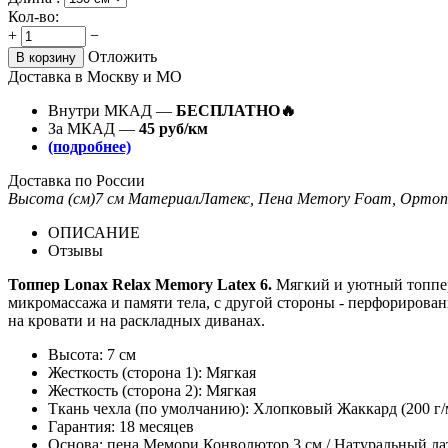
Кол-во:
+
−
Отложить
В корзину
Доставка в Москву и МО
Внутри МКАД —
БЕСПЛАТНО🔥
За МКАД —
45 руб/км
(подробнее)
Доставка по России
Высота (см)
7 см
Материал
Латекс, Пена Memory Foam, Ортоп
ОПИСАНИЕ
Отзывы
Топпер Lonax Relax Memory Latex 6.
Мягкий и уютный топпер
микромассажа и памяти тела, с другой стороны - перфорирова
на кровати и на раскладных диванах.
Высота: 7 см
Жесткость (сторона 1): Мягкая
Жесткость (сторона 2): Мягкая
Ткань чехла (по умолчанию): Хлопковый Жаккард (200
Гарантия: 18 месяцев
Основа: пена Мемори Конволютор 3 см / Натуральный лат