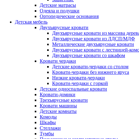
Детские матрасы
Одеяла и подушки
Ортопедические основания
Детская мебель
Двухъярусные кровати
Двухъярусные кровати из массива дерев
Двухъярусные кровати из ЛДСП/МДФ
Металлические двухъярусные кровати
Двухъярусные кровати с лестницей-ком
Двухъярусные кровати со шкафом
Кровати чердаки
Детские кровати-чердаки со столом
Кровати-чердаки без нижнего яруса
Низкие кровати-чердаки
Кровати-чердаки с горкой
Детские односпальные кровати
Кровати-домики
Трехъярусные кровати
Кровати машины
Детские комнаты
Комоды
Шкафы
Стеллажи
Тумбы