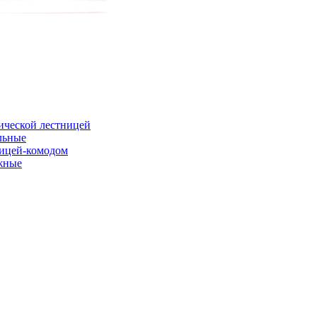
ической лестницей
льные
ницей-комодом
жные