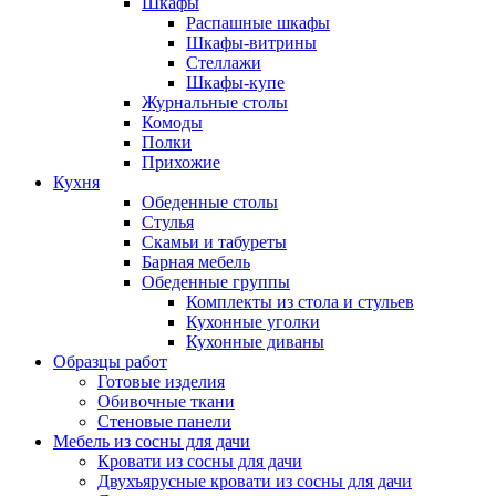
Шкафы
Распашные шкафы
Шкафы-витрины
Стеллажи
Шкафы-купе
Журнальные столы
Комоды
Полки
Прихожие
Кухня
Обеденные столы
Стулья
Скамьи и табуреты
Барная мебель
Обеденные группы
Комплекты из стола и стульев
Кухонные уголки
Кухонные диваны
Образцы работ
Готовые изделия
Обивочные ткани
Стеновые панели
Мебель из сосны для дачи
Кровати из сосны для дачи
Двухъярусные кровати из сосны для дачи