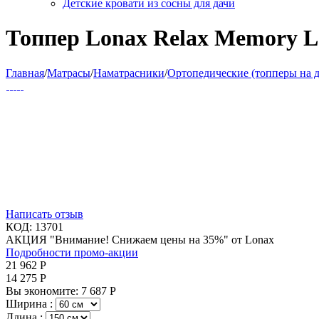
Детские кровати из сосны для дачи
Топпер Lonax Relax Memory L
Главная
/
Матрасы
/
Наматрасники
/
Ортопедические (топперы на 
Написать отзыв
КОД:
13701
АКЦИЯ "Внимание! Снижаем цены на 35%" от Lonax
Подробности промо-акции
21 962
Р
14 275
Р
Вы экономите:
7 687
Р
Ширина :
Длина :