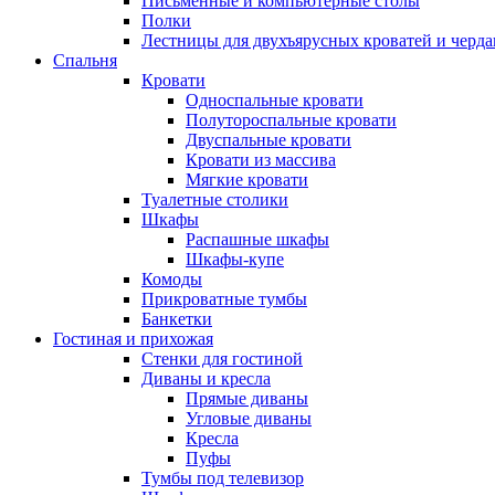
Письменные и компьютерные столы
Полки
Лестницы для двухъярусных кроватей и черда
Спальня
Кровати
Односпальные кровати
Полутороспальные кровати
Двуспальные кровати
Кровати из массива
Мягкие кровати
Туалетные столики
Шкафы
Распашные шкафы
Шкафы-купе
Комоды
Прикроватные тумбы
Банкетки
Гостиная и прихожая
Стенки для гостиной
Диваны и кресла
Прямые диваны
Угловые диваны
Кресла
Пуфы
Тумбы под телевизор