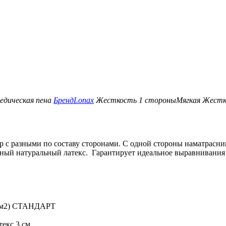
едическая пена
Бренд
Lonax
Жесткость 1 стороны
Мягкая
Жестк
 с разными по составу сторонами. С одной стороны наматрасн
нный натуральный латекс. Гарантирует идеальное выравнивания
 г/м2) СТАНДАРТ
екс 3 см