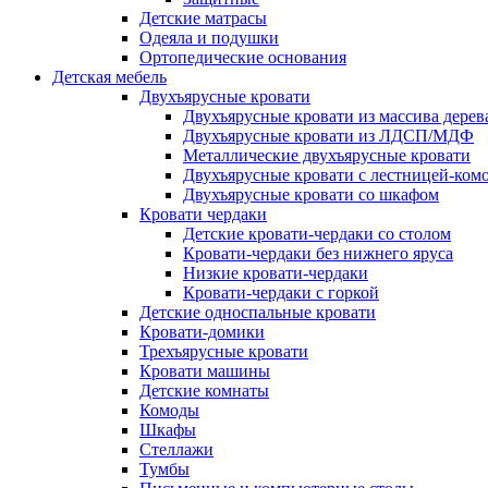
Детские матрасы
Одеяла и подушки
Ортопедические основания
Детская мебель
Двухъярусные кровати
Двухъярусные кровати из массива дерев
Двухъярусные кровати из ЛДСП/МДФ
Металлические двухъярусные кровати
Двухъярусные кровати с лестницей-ком
Двухъярусные кровати со шкафом
Кровати чердаки
Детские кровати-чердаки со столом
Кровати-чердаки без нижнего яруса
Низкие кровати-чердаки
Кровати-чердаки с горкой
Детские односпальные кровати
Кровати-домики
Трехъярусные кровати
Кровати машины
Детские комнаты
Комоды
Шкафы
Стеллажи
Тумбы