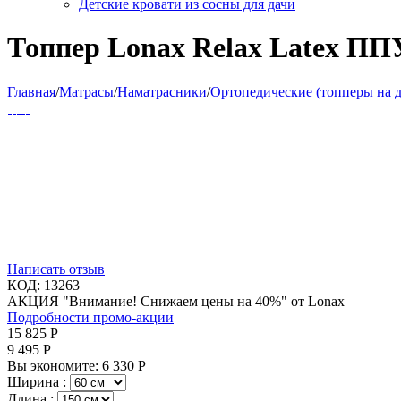
Детские кровати из сосны для дачи
Топпер Lonax Relax Latex ПП
Главная
/
Матрасы
/
Наматрасники
/
Ортопедические (топперы на 
Написать отзыв
КОД:
13263
АКЦИЯ "Внимание! Снижаем цены на 40%" от Lonax
Подробности промо-акции
15 825
Р
9 495
Р
Вы экономите:
6 330
Р
Ширина :
Длина :