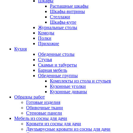
Шкафы
Распашные шкафы
Шкафы-витрины
Стеллажи
Шкафы-купе
Журнальные столы
Комоды
Полки
Прихожие
Кухня
Обеденные столы
Стулья
Скамьи и табуреты
Барная мебель
Обеденные группы
Комплекты из стола и стульев
Кухонные уголки
Кухонные диваны
Образцы работ
Готовые изделия
Обивочные ткани
Стеновые панели
Мебель из сосны для дачи
Кровати из сосны для дачи
Двухъярусные кровати из сосны для дачи