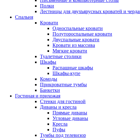
Письменные и компьютерные столы
Полки
Лестницы для двухъярусных кроватей и черда
Спальня
Кровати
Односпальные кровати
Полутороспальные кровати
Двуспальные кровати
Кровати из массива
Мягкие кровати
Туалетные столики
Шкафы
Распашные шкафы
Шкафы-купе
Комоды
Прикроватные тумбы
Банкетки
Гостиная и прихожая
Стенки для гостиной
Диваны и кресла
Прямые диваны
Угловые диваны
Кресла
Пуфы
Тумбы под телевизор