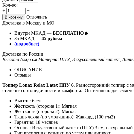
Кол-во:
+
−
Отложить
В корзину
Доставка в Москву и МО
Внутри МКАД —
БЕСПЛАТНО🔥
За МКАД —
45 руб/км
(подробнее)
Доставка по России
Высота (см)
6 см
Материал
ППУ, Искусственный латекс, Лате
ОПИСАНИЕ
Отзывы
Топпер Lonax Relax Latex ППУ 6.
Разносторонний топпер с мя
степенью ортопедичности и комфорта. Оптимально для смягчен
Высота: 6 см
Жесткость (сторона 1): Мягкая
Жесткость (сторона 2): Мягкая
Ткань чехла (по умолчанию): Жаккард (100 г/м2)
Гарантия: 18 месяцев
Основа: Искусственный латекс (ППУ) 3 см, натуральный 
Тип крепления: резинки по углам или липучки