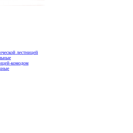
ической лестницей
льные
ницей-комодом
жные