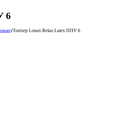
У 6
диван)
/
Топпер Lonax Relax Latex ППУ 6