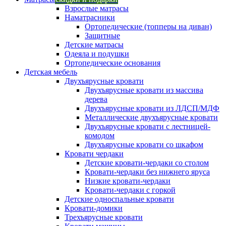
Взрослые матрасы
Наматрасники
Ортопедические (топперы на диван)
Защитные
Детские матрасы
Одеяла и подушки
Ортопедические основания
Детская мебель
Двухъярусные кровати
Двухъярусные кровати из массива
дерева
Двухъярусные кровати из ЛДСП/МДФ
Металлические двухъярусные кровати
Двухъярусные кровати с лестницей-
комодом
Двухъярусные кровати со шкафом
Кровати чердаки
Детские кровати-чердаки со столом
Кровати-чердаки без нижнего яруса
Низкие кровати-чердаки
Кровати-чердаки с горкой
Детские односпальные кровати
Кровати-домики
Трехъярусные кровати