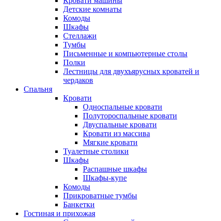
Кровати машины
Детские комнаты
Комоды
Шкафы
Стеллажи
Тумбы
Письменные и компьютерные столы
Полки
Лестницы для двухъярусных кроватей и
чердаков
Спальня
Кровати
Односпальные кровати
Полутороспальные кровати
Двуспальные кровати
Кровати из массива
Мягкие кровати
Туалетные столики
Шкафы
Распашные шкафы
Шкафы-купе
Комоды
Прикроватные тумбы
Банкетки
Гостиная и прихожая