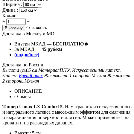
Ширина :
Длина :
Кол-во:
+
−
Отложить
В корзину
Доставка в Москву и МО
Внутри МКАД —
БЕСПЛАТНО🔥
За МКАД —
45 руб/км
(подробнее)
Доставка по России
Высота (см)
5 см
Материал
ППУ, Искусственный латекс,
Латекс
Бренд
Lonax
Жесткость 1 стороны
Мягкая
Жесткость
2 стороны
Мягкая
ОПИСАНИЕ
Отзывы
Топпер Lonax LX Comfort 5.
Наматрасник из искусственного
и натурального латекса с массажным эффектом для смягчения
и выравнивания поверхности для сна. Может применяться на
кровати и на раскладных диванах.
Высота: 5 см