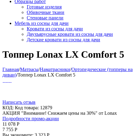
Образцы работ
Готовые изделия
Обивочные ткани
Стеновые панели
Мебель из сосны для дачи
Кровати из сосны для дачи
Двухъярусные кровати из сосны для дачи
Детские кровати из сосны для дачи
Топпер Lonax LX Comfort 5
Главная
/
Матрасы
/
Наматрасники
/
Ортопедические (топперы на
диван)
/
Топпер Lonax LX Comfort 5
Написать отзыв
КОД:
Код товара: 12879
АКЦИЯ "Внимание! Снижаем цены на 30%" от Lonax
Подробности промо-акции
11 078
Р
7 755
Р
Вы экономите:
3 323
Р