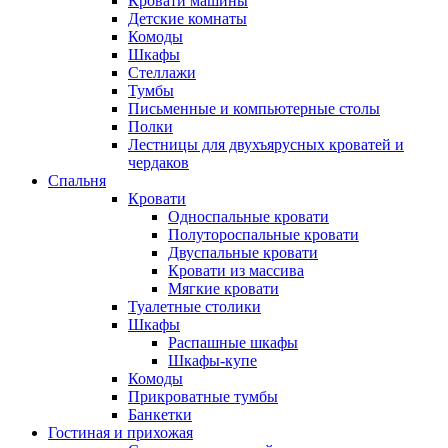
Кровати машины
Детские комнаты
Комоды
Шкафы
Стеллажи
Тумбы
Письменные и компьютерные столы
Полки
Лестницы для двухъярусных кроватей и
чердаков
Спальня
Кровати
Односпальные кровати
Полутороспальные кровати
Двуспальные кровати
Кровати из массива
Мягкие кровати
Туалетные столики
Шкафы
Распашные шкафы
Шкафы-купе
Комоды
Прикроватные тумбы
Банкетки
Гостиная и прихожая