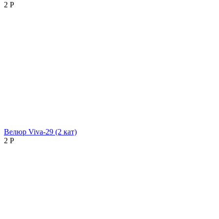
2
Р
Велюр Viva-29 (2 кат)
2
Р