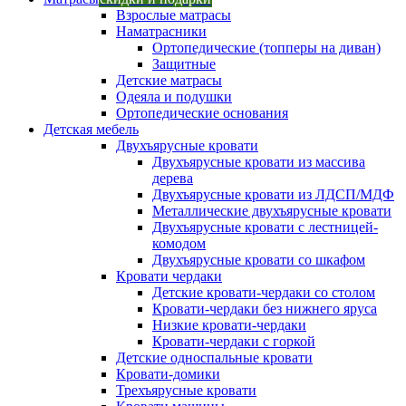
Взрослые матрасы
Наматрасники
Ортопедические (топперы на диван)
Защитные
Детские матрасы
Одеяла и подушки
Ортопедические основания
Детская мебель
Двухъярусные кровати
Двухъярусные кровати из массива
дерева
Двухъярусные кровати из ЛДСП/МДФ
Металлические двухъярусные кровати
Двухъярусные кровати с лестницей-
комодом
Двухъярусные кровати со шкафом
Кровати чердаки
Детские кровати-чердаки со столом
Кровати-чердаки без нижнего яруса
Низкие кровати-чердаки
Кровати-чердаки с горкой
Детские односпальные кровати
Кровати-домики
Трехъярусные кровати