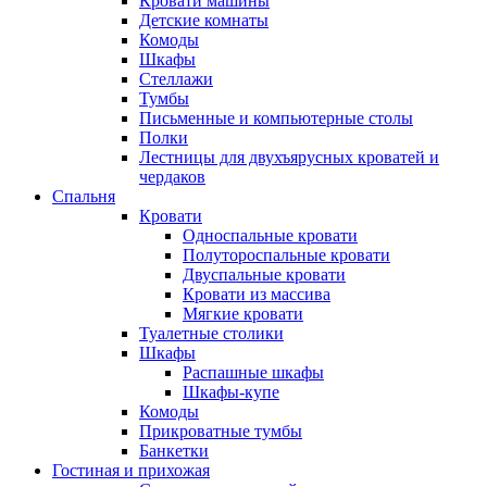
Кровати машины
Детские комнаты
Комоды
Шкафы
Стеллажи
Тумбы
Письменные и компьютерные столы
Полки
Лестницы для двухъярусных кроватей и
чердаков
Спальня
Кровати
Односпальные кровати
Полутороспальные кровати
Двуспальные кровати
Кровати из массива
Мягкие кровати
Туалетные столики
Шкафы
Распашные шкафы
Шкафы-купе
Комоды
Прикроватные тумбы
Банкетки
Гостиная и прихожая