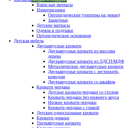
Взрослые матрасы
Наматрасники
Ортопедические (топперы на диван)
Защитные
Детские матрасы
Одеяла и подушки
Ортопедические основания
Детская мебель
Двухъярусные кровати
Двухъярусные кровати из массива
дерева
Двухъярусные кровати из ЛДСП/МДФ
Металлические двухъярусные кровати
Двухъярусные кровати с лестницей-
комодом
Двухъярусные кровати со шкафом
Кровати чердаки
Детские кровати-чердаки со столом
Кровати-чердаки без нижнего яруса
Низкие кровати-чердаки
Кровати-чердаки с горкой
Детские односпальные кровати
Кровати-домики
Трехъярусные кровати