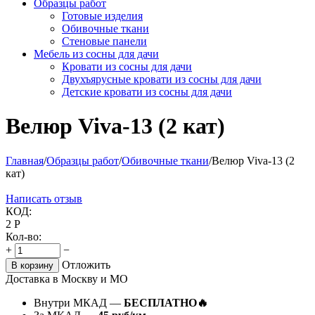
Образцы работ
Готовые изделия
Обивочные ткани
Стеновые панели
Мебель из сосны для дачи
Кровати из сосны для дачи
Двухъярусные кровати из сосны для дачи
Детские кровати из сосны для дачи
Велюр Viva-13 (2 кат)
Главная
/
Образцы работ
/
Обивочные ткани
/
Велюр Viva-13 (2
кат)
Написать отзыв
КОД:
2
Р
Кол-во:
+
−
Отложить
В корзину
Доставка в Москву и МО
Внутри МКАД —
БЕСПЛАТНО🔥