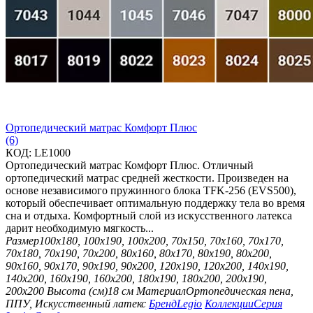
Ортопедический матрас Комфорт Плюс
(6)
КОД:
LE1000
Ортопедический матрас Комфорт Плюс. Отличный
ортопедический матрас средней жесткости. Произведен на
основе независимого пружинного блока TFK-256 (EVS500),
который обеспечивает оптимальную поддержку тела во время
сна и отдыха. Комфортный слой из искусственного латекса
дарит необходимую мягкость...
Размер
100х180, 100х190, 100х200, 70х150, 70х160, 70х170,
70х180, 70х190, 70х200, 80х160, 80х170, 80х190, 80х200,
90х160, 90х170, 90х190, 90х200, 120х190, 120х200, 140х190,
140х200, 160х190, 160х200, 180х190, 180х200, 200х190,
200х200
Высота (см)
18 см
Материал
Ортопедическая пена,
ППУ, Искусственный латекс
Бренд
Legio
Коллекции
Серия