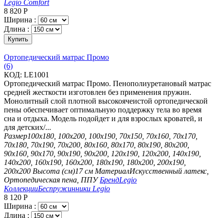
Legio Comfort
8 820
Р
Ширина :
Длина :
Купить
Ортопедический матрас Промо
(6)
КОД:
LE1001
Ортопедический матрас Промо. Пенополиуретановый матрас
средней жесткости изготовлен без применения пружин.
Монолитный слой плотной высокоячеистой ортопедической
пены обеспечивает оптимальную поддержку тела во время
сна и отдыха. Модель подойдет и для взрослых кроватей, и
для детских/...
Размер
100х180, 100х200, 100х190, 70х150, 70х160, 70х170,
70х180, 70х190, 70х200, 80х160, 80х170, 80х190, 80х200,
90х160, 90х170, 90х190, 90х200, 120х190, 120х200, 140х190,
140х200, 160х190, 160х200, 180х190, 180х200, 200х190,
200х200
Высота (см)
17 см
Материал
Искусственный латекс,
Ортопедическая пена, ППУ
Бренд
Legio
Коллекции
Беспружинники Legio
8 120
Р
Ширина :
Длина :