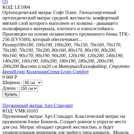
(2)
КОД:
LE1004
Ортопедический матрас Софт Плюс. Гипоаллергенный
ортопедический матрас средней жесткости, комфортный
мягкий слой которого выполнен из холкона - дышащего
полиэфирного материала, плотного и износостойкого.
Произведен на основе независимого пружинного блока TFK-
256 (EVS500), который обеспечивает...
Размер
100х180, 100х190, 100х200, 70х150, 70х160, 70х170,
70х180, 70х190, 70х200, 80х160, 80х170, 80х190, 80х200,
90х160, 90х170, 90х190, 90х200, 120х190, 120х200, 140х190,
140х200, 160х190, 160х200, 180х190, 180х200, 200х190,
200х200
Высота (см)
20 см
Материал
Холлофайбер, Струтто
Бренд
Legio
Коллекции
Серия Legio Comfort
9 660
Р
Ширина :
Длина :
Купить
Пружинный матрас Арт-Стандарт
КОД:
VMK10103
Пружинный матрас Арт-Стандарт. Классический матрас на
пружинном блоке Боннель. Создает ровное и упругое место
для сна. Матрас обладает средней жесткостью, и будет
универсальным решением для любого типа кровати. Модель