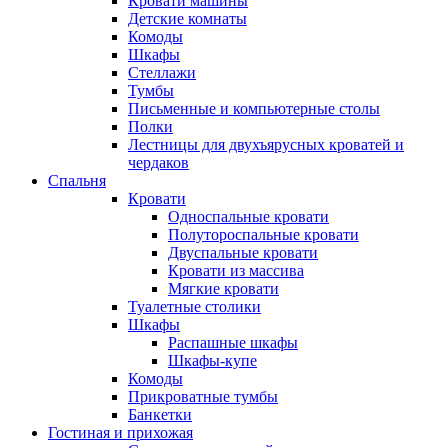
Кровати машины
Детские комнаты
Комоды
Шкафы
Стеллажи
Тумбы
Письменные и компьютерные столы
Полки
Лестницы для двухъярусных кроватей и
чердаков
Спальня
Кровати
Односпальные кровати
Полутороспальные кровати
Двуспальные кровати
Кровати из массива
Мягкие кровати
Туалетные столики
Шкафы
Распашные шкафы
Шкафы-купе
Комоды
Прикроватные тумбы
Банкетки
Гостиная и прихожая