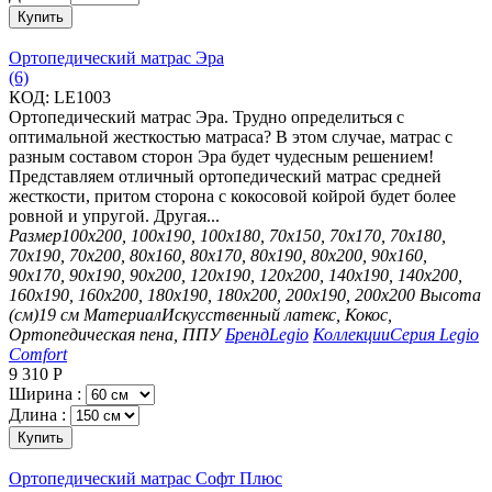
Купить
Ортопедический матрас Эра
(6)
КОД:
LE1003
Ортопедический матрас Эра. Трудно определиться с
оптимальной жесткостью матраса? В этом случае, матрас с
разным составом сторон Эра будет чудесным решением!
Представляем отличный ортопедический матрас средней
жесткости, притом сторона с кокосовой койрой будет более
ровной и упругой. Другая...
Размер
100х200, 100х190, 100х180, 70х150, 70х170, 70х180,
70х190, 70х200, 80х160, 80х170, 80х190, 80х200, 90х160,
90х170, 90х190, 90х200, 120х190, 120х200, 140х190, 140х200,
160х190, 160х200, 180х190, 180х200, 200х190, 200х200
Высота
(см)
19 см
Материал
Искусственный латекс, Кокос,
Ортопедическая пена, ППУ
Бренд
Legio
Коллекции
Серия Legio
Comfort
9 310
Р
Ширина :
Длина :
Купить
Ортопедический матрас Софт Плюс