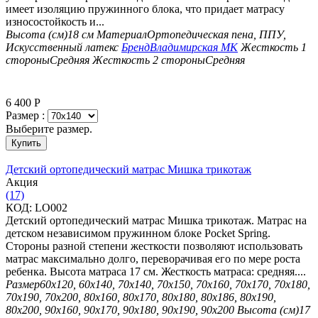
имеет изоляцию пружинного блока, что придает матрасу
износостойкость и...
Высота (см)
18 см
Материал
Ортопедическая пена, ППУ,
Искусственный латекс
Бренд
Владимирская МК
Жесткость 1
стороны
Средняя
Жесткость 2 стороны
Средняя
6 400
Р
Размер :
Выберите размер.
Купить
Детский ортопедический матрас Мишка трикотаж
Aкция
(17)
КОД:
LO002
Детский ортопедический матрас Мишка трикотаж. Матрас на
детском независимом пружинном блоке Pocket Spring.
Стороны разной степени жесткости позволяют использовать
матрас максимально долго, переворачивая его по мере роста
ребенка. Высота матраса 17 см. Жесткость матраса: средняя....
Размер
60х120, 60х140, 70х140, 70х150, 70х160, 70х170, 70х180,
70х190, 70х200, 80х160, 80х170, 80х180, 80х186, 80х190,
80х200, 90х160, 90х170, 90х180, 90х190, 90х200
Высота (см)
17