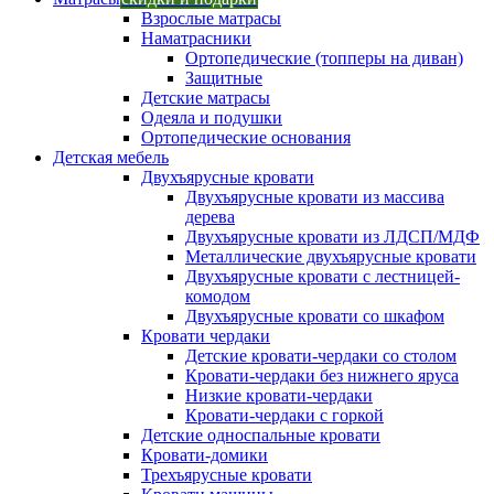
Взрослые матрасы
Наматрасники
Ортопедические (топперы на диван)
Защитные
Детские матрасы
Одеяла и подушки
Ортопедические основания
Детская мебель
Двухъярусные кровати
Двухъярусные кровати из массива
дерева
Двухъярусные кровати из ЛДСП/МДФ
Металлические двухъярусные кровати
Двухъярусные кровати с лестницей-
комодом
Двухъярусные кровати со шкафом
Кровати чердаки
Детские кровати-чердаки со столом
Кровати-чердаки без нижнего яруса
Низкие кровати-чердаки
Кровати-чердаки с горкой
Детские односпальные кровати
Кровати-домики
Трехъярусные кровати