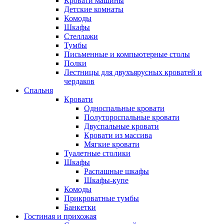
Кровати машины
Детские комнаты
Комоды
Шкафы
Стеллажи
Тумбы
Письменные и компьютерные столы
Полки
Лестницы для двухъярусных кроватей и
чердаков
Спальня
Кровати
Односпальные кровати
Полутороспальные кровати
Двуспальные кровати
Кровати из массива
Мягкие кровати
Туалетные столики
Шкафы
Распашные шкафы
Шкафы-купе
Комоды
Прикроватные тумбы
Банкетки
Гостиная и прихожая