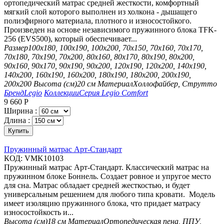
ортопедический матрас средней жесткости, комфортный
мягкий слой которого выполнен из холкона - дышащего
полиэфирного материала, плотного и износостойкого.
Произведен на основе независимого пружинного блока TFK-
256 (EVS500), который обеспечивает...
Размер
100х180, 100х190, 100х200, 70х150, 70х160, 70х170,
70х180, 70х190, 70х200, 80х160, 80х170, 80х190, 80х200,
90х160, 90х170, 90х190, 90х200, 120х190, 120х200, 140х190,
140х200, 160х190, 160х200, 180х190, 180х200, 200х190,
200х200
Высота (см)
20 см
Материал
Холлофайбер, Струтто
Бренд
Legio
Коллекции
Серия Legio Comfort
9 660
Р
Ширина :
Длина :
Купить
Пружинный матрас Арт-Стандарт
КОД:
VMK10103
Пружинный матрас Арт-Стандарт. Классический матрас на
пружинном блоке Боннель. Создает ровное и упругое место
для сна. Матрас обладает средней жесткостью, и будет
универсальным решением для любого типа кровати. Модель
имеет изоляцию пружинного блока, что придает матрасу
износостойкость и...
Высота (см)
18 см
Материал
Ортопедическая пена, ППУ,