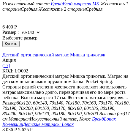
Искусственный латекс
Бренд
Владимирская МК
Жесткость 1
стороны
Средняя
Жесткость 2 стороны
Средняя
6 400
Р
Размер :
Выберите размер.
Купить
Детский ортопедический матрас Мишка трикотаж
Aкция
(17)
КОД:
LO002
Детский ортопедический матрас Мишка трикотаж. Матрас на
детском независимом пружинном блоке Pocket Spring.
Стороны разной степени жесткости позволяют использовать
матрас максимально долго, переворачивая его по мере роста
ребенка. Высота матраса 17 см. Жесткость матраса: средняя....
Размер
60х120, 60х140, 70х140, 70х150, 70х160, 70х170, 70х180,
70х190, 70х200, 80х160, 80х170, 80х180, 80х186, 80х190,
80х200, 90х160, 90х170, 90х180, 90х190, 90х200
Высота (см)
17
см
Материал
Искусственный латекс, Кокос
Бренд
Lonax
Коллекции
Детские матрасы Lonax
8 036
Р
5 625
Р