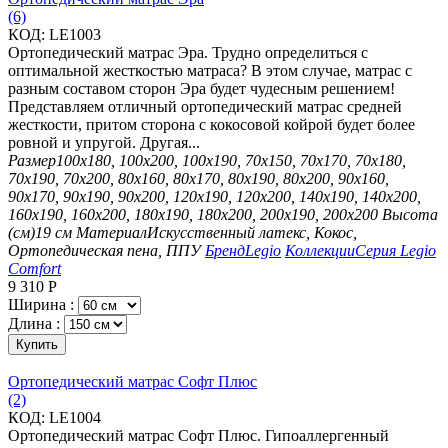
(6)
КОД:
LE1003
Ортопедический матрас Эра. Трудно определиться с
оптимальной жесткостью матраса? В этом случае, матрас с
разным составом сторон Эра будет чудесным решением!
Представляем отличный ортопедический матрас средней
жесткости, притом сторона с кокосовой койрой будет более
ровной и упругой. Другая...
Размер
100х180, 100х200, 100х190, 70х150, 70х170, 70х180,
70х190, 70х200, 80х160, 80х170, 80х190, 80х200, 90х160,
90х170, 90х190, 90х200, 120х190, 120х200, 140х190, 140х200,
160х190, 160х200, 180х190, 180х200, 200х190, 200х200
Высота
(см)
19 см
Материал
Искусственный латекс, Кокос,
Ортопедическая пена, ППУ
Бренд
Legio
Коллекции
Серия Legio
Comfort
9 310
Р
Ширина :
Длина :
Купить
Ортопедический матрас Софт Плюс
(2)
КОД:
LE1004
Ортопедический матрас Софт Плюс. Гипоаллергенный