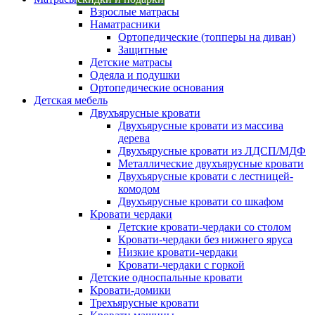
Взрослые матрасы
Наматрасники
Ортопедические (топперы на диван)
Защитные
Детские матрасы
Одеяла и подушки
Ортопедические основания
Детская мебель
Двухъярусные кровати
Двухъярусные кровати из массива
дерева
Двухъярусные кровати из ЛДСП/МДФ
Металлические двухъярусные кровати
Двухъярусные кровати с лестницей-
комодом
Двухъярусные кровати со шкафом
Кровати чердаки
Детские кровати-чердаки со столом
Кровати-чердаки без нижнего яруса
Низкие кровати-чердаки
Кровати-чердаки с горкой
Детские односпальные кровати
Кровати-домики
Трехъярусные кровати