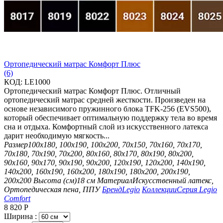
Ортопедический матрас Комфорт Плюс
(6)
КОД:
LE1000
Ортопедический матрас Комфорт Плюс. Отличный
ортопедический матрас средней жесткости. Произведен на
основе независимого пружинного блока TFK-256 (EVS500),
который обеспечивает оптимальную поддержку тела во время
сна и отдыха. Комфортный слой из искусственного латекса
дарит необходимую мягкость...
Размер
100х180, 100х190, 100х200, 70х150, 70х160, 70х170,
70х180, 70х190, 70х200, 80х160, 80х170, 80х190, 80х200,
90х160, 90х170, 90х190, 90х200, 120х190, 120х200, 140х190,
140х200, 160х190, 160х200, 180х190, 180х200, 200х190,
200х200
Высота (см)
18 см
Материал
Искусственный латекс,
Ортопедическая пена, ППУ
Бренд
Legio
Коллекции
Серия Legio
Comfort
8 820
Р
Ширина :