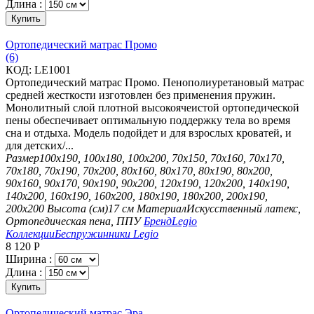
Длина :
Купить
Ортопедический матрас Промо
(6)
КОД:
LE1001
Ортопедический матрас Промо. Пенополиуретановый матрас
средней жесткости изготовлен без применения пружин.
Монолитный слой плотной высокоячеистой ортопедической
пены обеспечивает оптимальную поддержку тела во время
сна и отдыха. Модель подойдет и для взрослых кроватей, и
для детских/...
Размер
100х190, 100х180, 100х200, 70х150, 70х160, 70х170,
70х180, 70х190, 70х200, 80х160, 80х170, 80х190, 80х200,
90х160, 90х170, 90х190, 90х200, 120х190, 120х200, 140х190,
140х200, 160х190, 160х200, 180х190, 180х200, 200х190,
200х200
Высота (см)
17 см
Материал
Искусственный латекс,
Ортопедическая пена, ППУ
Бренд
Legio
Коллекции
Беспружинники Legio
8 120
Р
Ширина :
Длина :
Купить
Ортопедический матрас Эра