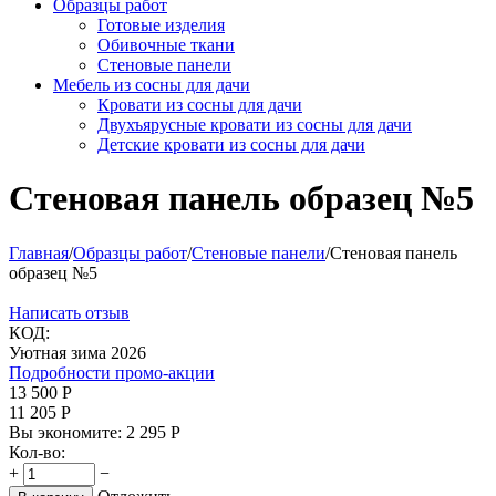
Образцы работ
Готовые изделия
Обивочные ткани
Стеновые панели
Мебель из сосны для дачи
Кровати из сосны для дачи
Двухъярусные кровати из сосны для дачи
Детские кровати из сосны для дачи
Стеновая панель образец №5
Главная
/
Образцы работ
/
Стеновые панели
/
Стеновая панель
образец №5
Написать отзыв
КОД:
Уютная зима 2026
Подробности промо-акции
13 500
Р
11 205
Р
Вы экономите:
2 295
Р
Кол-во:
+
−