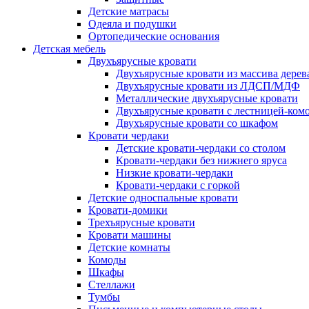
Детские матрасы
Одеяла и подушки
Ортопедические основания
Детская мебель
Двухъярусные кровати
Двухъярусные кровати из массива дерев
Двухъярусные кровати из ЛДСП/МДФ
Металлические двухъярусные кровати
Двухъярусные кровати с лестницей-ком
Двухъярусные кровати со шкафом
Кровати чердаки
Детские кровати-чердаки со столом
Кровати-чердаки без нижнего яруса
Низкие кровати-чердаки
Кровати-чердаки с горкой
Детские односпальные кровати
Кровати-домики
Трехъярусные кровати
Кровати машины
Детские комнаты
Комоды
Шкафы
Стеллажи
Тумбы