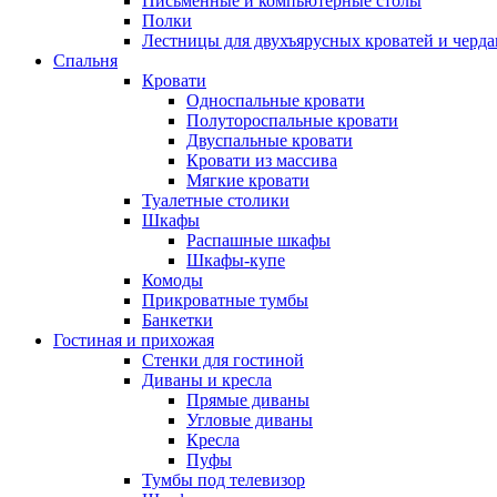
Письменные и компьютерные столы
Полки
Лестницы для двухъярусных кроватей и черда
Спальня
Кровати
Односпальные кровати
Полутороспальные кровати
Двуспальные кровати
Кровати из массива
Мягкие кровати
Туалетные столики
Шкафы
Распашные шкафы
Шкафы-купе
Комоды
Прикроватные тумбы
Банкетки
Гостиная и прихожая
Стенки для гостиной
Диваны и кресла
Прямые диваны
Угловые диваны
Кресла
Пуфы
Тумбы под телевизор