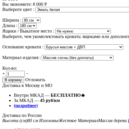
Вы экономите:
8 000
Р
Выберите цвет :
Ширина :
Длина :
Ящики / Выкатное место :
Выберите, чем укомплектовать кровать: ящиками или дополни
Основание кровати :
Материал изделия :
Кол-во:
+
−
Отложить
В корзину
Доставка в Москву и МО
Внутри МКАД —
БЕСПЛАТНО🔥
За МКАД —
45 руб/км
(подробнее)
Доставка по России
Высота (см)
80 см
Изголовье
Жесткое
Материал
Массив дерева