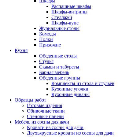
Шкафы
Распашные шкафы
Шкафы-витрины
Стеллажи
Шкафы-купе
Журнальные столы
Комоды
Полки
Прихожие
Кухня
Обеденные столы
Стулья
Скамьи и табуреты
Барная мебель
Обеденные группы
Комплекты из стола и стульев
Кухонные уголки
Кухонные диваны
Образцы работ
Готовые изделия
Обивочные ткани
Стеновые панели
Мебель из сосны для дачи
Кровати из сосны для дачи
Двухъярусные кровати из сосны для дачи