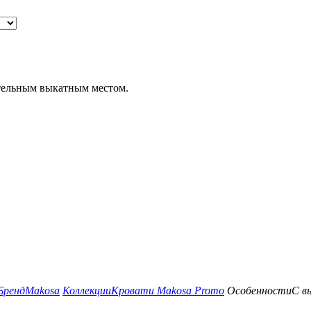
тельным выкатным местом.
Бренд
Makosa
Коллекции
Кровати Makosa Promo
Особенности
С в