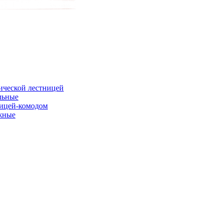
ической лестницей
льные
ницей-комодом
жные