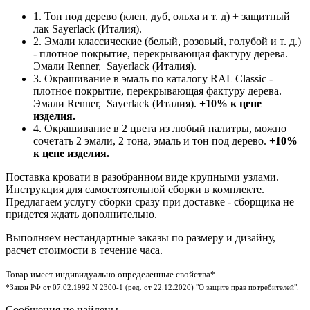
1. Тон под дерево (клен, дуб, ольха и т. д) + защитный
лак Sayerlack (Италия).
2. Эмали классические (белый, розовый, голубой и т. д.)
- плотное покрытие, перекрывающая фактуру дерева.
Эмали Renner, Sayerlack (Италия).
3. Окрашивание в эмаль по каталогу RAL Classic
-
плотное покрытие, перекрывающая фактуру дерева.
Эмали Renner, Sayerlack (Италия).
+10% к цене
изделия.
4. Окрашивание в 2 цвета из любый палитры, можно
сочетать 2 эмали, 2 тона, эмаль и тон под дерево.
+10%
к цене изделия.
Поставка кровати в разобранном виде крупными узлами.
Инструкция для самостоятельной сборки в комплекте.
Предлагаем услугу сборки сразу при доставке - сборщика не
придется ждать дополнительно.
Выполняем нестандартные заказы по размеру и дизайну,
расчет стоимости в течение часа.
Товар имеет индивидуально определенные свойства*.
*Закон РФ от 07.02.1992 N 2300-1 (ред. от 22.12.2020) "О защите прав потребителей".
Сообщения не найдены