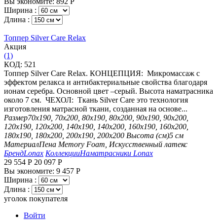
Вы экономите:
892
Р
Ширина :
Длина :
Топпер Silver Care Relax
Aкция
(1)
КОД:
521
Топпер Silver Care Relax. КОНЦЕПЦИЯ: Микромассаж с
эффектом релакса и антибактериальные свойства благодаря
ионам серебра. Основной цвет –серый. Высота наматрасника
около 7 см. ЧЕХОЛ: Ткань Silver Care это технология
изготовления матрасной ткани, созданная на основе...
Размер
70х190, 70х200, 80х190, 80х200, 90х190, 90х200,
120х190, 120х200, 140х190, 140х200, 160х190, 160х200,
180х190, 180х200, 200х190, 200х200
Высота (см)
5 см
Материал
Пена Memory Foam, Искусственный латекс
Бренд
Lonax
Коллекции
Наматрасники Lonax
29 554
Р
20 097
Р
Вы экономите:
9 457
Р
Ширина :
Длина :
уголок покупателя
Войти