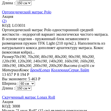
Длина :
Ортопедический матрас Polo
Aкция
(2)
КОД:
LO3031
Ортопедический матрас Polo односторонний средней
жесткости - недорогой вариант экологически чистого матраса.
В основе изделия - пружинный блок независимого
размещения пружин TFK Light (210 пр/м2.). Наполнитель из
натурального кокоса дополняет архитектуру матраса. Кокос
(кокосовая койра)...
Размер
70х190, 70х200, 80х190, 80х200, 90х190, 90х200,
120х190, 120х200, 140х190, 140х200, 160х190, 160х200,
180х190, 180х200, 200х190, 200х200
Высота (см)
16 см
Материал
Кокос
Бренд
Lonax
Коллекции
Серия Лайт
13 657
Р
8 194
Р
Вы экономите:
5 463
Р
Ширина :
Длина :
Скрученный матрас Lonax Roll
Aкция
КОД:
3008
Модель "Lonax Roll" (15 см) является прекрасным