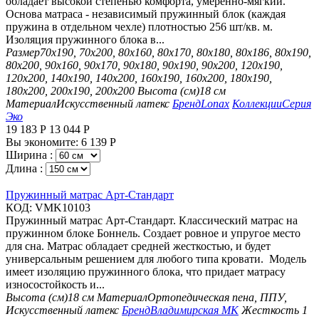
обладает высокой степенью комфорта, умеренно-мягкий.
Основа матраса - независимый пружинный блок (каждая
пружина в отдельном чехле) плотностью 256 шт/кв. м.
Изоляция пружинного блока в...
Размер
70х190, 70х200, 80х160, 80х170, 80х180, 80х186, 80х190,
80х200, 90х160, 90х170, 90х180, 90х190, 90х200, 120х190,
120х200, 140х190, 140х200, 160х190, 160х200, 180х190,
180х200, 200х190, 200х200
Высота (см)
18 см
Материал
Искусственный латекс
Бренд
Lonax
Коллекции
Серия
Эко
19 183
Р
13 044
Р
Вы экономите:
6 139
Р
Ширина :
Длина :
Пружинный матрас Арт-Стандарт
КОД:
VMK10103
Пружинный матрас Арт-Стандарт. Классический матрас на
пружинном блоке Боннель. Создает ровное и упругое место
для сна. Матрас обладает средней жесткостью, и будет
универсальным решением для любого типа кровати. Модель
имеет изоляцию пружинного блока, что придает матрасу
износостойкость и...
Высота (см)
18 см
Материал
Ортопедическая пена, ППУ,
Искусственный латекс
Бренд
Владимирская МК
Жесткость 1