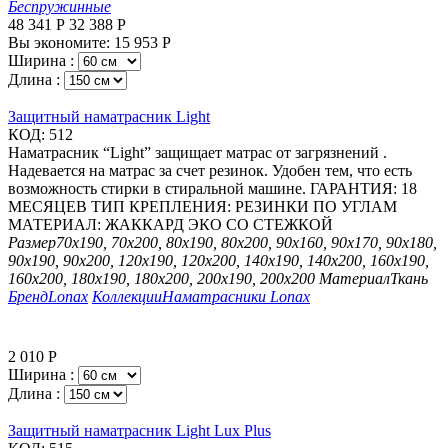
Беспружинные
48 341
Р
32 388
Р
Вы экономите:
15 953
Р
Ширина :
Длина :
Защитный наматрасник Light
КОД:
512
Наматрасник “Light” защищает матрас от загрязнений .
Надевается на матрас за счет резинок. Удобен тем, что есть
возможность стирки в стиральной машине. ГАРАНТИЯ: 18
МЕСЯЦЕВ ТИП КРЕПЛЕНИЯ: РЕЗИНКИ ПО УГЛАМ
МАТЕРИАЛ: ЖАККАРД ЭКО СО СТЕЖКОЙ
Размер
70х190, 70х200, 80х190, 80х200, 90х160, 90х170, 90х180,
90х190, 90х200, 120х190, 120х200, 140х190, 140х200, 160х190,
160х200, 180х190, 180х200, 200х190, 200х200
Материал
Ткань
Бренд
Lonax
Коллекции
Наматрасники Lonax
2 010
Р
Ширина :
Длина :
Защитный наматрасник Light Lux Plus