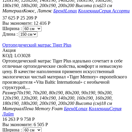
120х190, 120х200, 140х190, 140х200, 160х190, 160х200,
180х190, 180х200, 200х190, 200х200
Высота (см)
23 см
Материал
Кокос, Латекс
Бренд
Lonax
Коллекции
Серия Ассорти
37 625
Р
25 209
Р
Вы экономите:
12 416
Р
Ширина :
Длина :
Ортопедический матрас Tiger Plus
Aкция
КОД:
LO3028
Ортопедический матрас Tiger Plus идеально сочетает в себе
отличные ортопедические свойства, комфорт и невысокую
цену. В качестве наполнения применен искусственный
экологически чистый материал «Tiger Memory» европейского
производителя «Vita Baltic International» с необычной
структурой,...
Размер
70х190, 70х200, 80х190, 80х200, 90х190, 90х200,
120х190, 120х200, 140х190, 140х200, 160х190, 160х200,
180х190, 180х200, 200х190, 200х200
Высота (см)
18 см
Материал
Пена Memory Foam
Бренд
Lonax
Коллекции
Серия
Лайт
16 263
Р
9 758
Р
Вы экономите:
6 505
Р
Ширина :