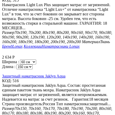
КОД:
515
Наматрасник Light Lux Plus защищает матрас от загрязнений.
Отличие наматрасника “Light Lux+” от наматрасника “Light
Lux” в том, что за счет боковин он закрывает все стороны
матраса. Высота боковин -25 см. Удобен тем, что есть
возможность стирки в стиральной машине. ГАРАНТИЯ: 18
МЕСЯЦЕВ...
Размер
70х190, 70х200, 80х190, 80х200, 90х160, 90х170, 90х180,
90х190, 90х200, 120х190, 120х200, 140х190, 140х200, 160х190,
160х200, 180х190, 180х200, 200х190, 200х200
Материал
Ткань
Бренд
Lonax
Коллекции
Наматрасники Lonax
2 634
Р
Ширина :
Длина :
Защитный наматрасник Jaklyn Aqua
КОД:
516
Защитный наматрасник Jaklyn Aqua. Состав: простеганная
единым пакетом ткань мохра. Наматрасник Jaklyn Aqua
защищает матрас от загрязнений, является непромокаемым.
Надевается на матрас за счет резинок. Гарантия:18 месяцев
Страна производитель:Россия Тип наматрасника:защитный...
Размер
70х150, 70х160, 70х170, 70х180, 70х190, 70х200, 80х160,
80х170, 80х180, 80х186, 80х190, 80х200, 90х160, 90х170,