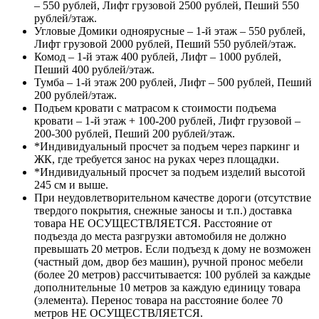
– 550 рублей, Лифт грузовой 2500 рублей, Пеший 550
рублей/этаж.
Угловые Домики одноярусные – 1-й этаж – 550 рублей,
Лифт грузовой 2000 рублей, Пеший 550 рублей/этаж.
Комод – 1-й этаж 400 рублей, Лифт – 1000 рублей,
Пеший 400 рублей/этаж.
Тумба – 1-й этаж 200 рублей, Лифт – 500 рублей, Пеший
200 рублей/этаж.
Подъем кровати с матрасом к стоимости подъема
кровати – 1-й этаж + 100-200 рублей, Лифт грузовой –
200-300 рублей, Пеший 200 рублей/этаж.
*Индивидуальный просчет за подъем через паркинг и
ЖК, где требуется занос на руках через площадки.
*Индивидуальный просчет за подъем изделий высотой
245 см и выше.
При неудовлетворительном качестве дороги (отсутствие
твердого покрытия, снежные заносы и т.п.) доставка
товара НЕ ОСУЩЕСТВЛЯЕТСЯ. Расстояние от
подъезда до места разгрузки автомобиля не должно
превышать 20 метров. Если подъезд к дому не возможен
(частный дом, двор без машин), ручной пронос мебели
(более 20 метров) рассчитывается: 100 рублей за каждые
дополнительные 10 метров за каждую единицу товара
(элемента). Перенос товара на расстояние более 70
метров НЕ ОСУЩЕСТВЛЯЕТСЯ.