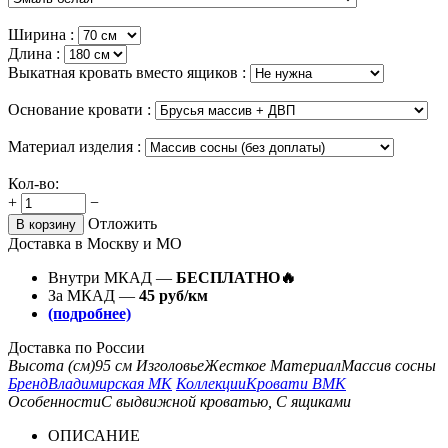
Ширина :
Длина :
Выкатная кровать вместо ящиков :
Основание кровати :
Материал изделия :
Кол-во:
+
−
Отложить
В корзину
Доставка в Москву и МО
Внутри МКАД —
БЕСПЛАТНО🔥
За МКАД —
45 руб/км
(подробнее)
Доставка по России
Высота (см)
95 см
Изголовье
Жесткое
Материал
Массив сосны
Бренд
Владимирская МК
Коллекции
Кровати ВМК
Особенности
С выдвижной кроватью, С ящиками
ОПИСАНИЕ