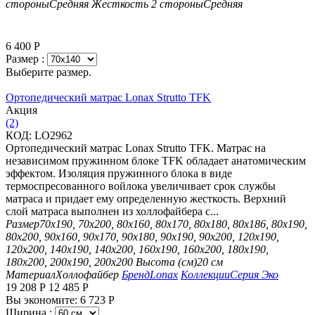
стороны
Средняя
Жесткость 2 стороны
Средняя
6 400
Р
Размер :
Выберите размер.
Ортопедический матрас Lonax Strutto TFK
Aкция
(2)
КОД:
LO2962
Ортопедический матрас Lonax Strutto TFK. Матрас на
независимом пружинном блоке TFK обладает анатомическим
эффектом. Изоляция пружинного блока в виде
термоспресованного войлока увеличивает срок службы
матраса и придает ему определенную жесткость. Верхний
слой матраса выполнен из холлофайбера с...
Размер
70х190, 70х200, 80х160, 80х170, 80х180, 80х186, 80х190,
80х200, 90х160, 90х170, 90х180, 90х190, 90х200, 120х190,
120х200, 140х190, 140х200, 160х190, 160х200, 180х190,
180х200, 200х190, 200х200
Высота (см)
20 см
Материал
Холлофайбер
Бренд
Lonax
Коллекции
Серия Эко
19 208
Р
12 485
Р
Вы экономите:
6 723
Р
Ширина :