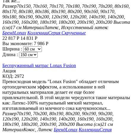
Так же...
Размер
70х150, 70х160, 70х170, 70х180, 70х190, 70х200, 80х160,
80х170, 80х180, 80х186, 80х190, 80х200, 90х160, 90х170,
90х180, 90х190, 90х200, 120х190, 120х200, 140х190, 140х200,
160х190, 160х200, 180х190, 180х200, 200х190, 200х200
Высота
(см)
17 см
Материал
Латекс, Искусственный латекс
Бренд
Lonax
Коллекции
Серия Скрученные
22 817
Р
14 831
Р
Вы экономите:
7 986
Р
Ширина :
Длина :
Беспружинный матрас Lonax Fusion
Aкция
КОД:
2972
Превосходная модель "Lonax Fusion" обладает отличным
ортопедическим эффектом, а использование в ней
натуральных материалов делает ее еще более
привлекательной. В этой модели чередуются такие материалы
как: Латекс-100% натуральный мягкий материал,
изготавливаемый из млечного сока каучуконосных...
Размер
70х190, 70х200, 80х190, 80х200, 90х190, 90х200,
120х190, 120х200, 140х190, 140х200, 160х190, 160х200,
180х190, 180х200, 200х190, 200х200
Высота (см)
21 см
Материал
Кокос, Латекс
Бренд
Lonax
Коллекции
Серия