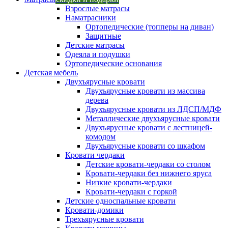
Взрослые матрасы
Наматрасники
Ортопедические (топперы на диван)
Защитные
Детские матрасы
Одеяла и подушки
Ортопедические основания
Детская мебель
Двухъярусные кровати
Двухъярусные кровати из массива
дерева
Двухъярусные кровати из ЛДСП/МДФ
Металлические двухъярусные кровати
Двухъярусные кровати с лестницей-
комодом
Двухъярусные кровати со шкафом
Кровати чердаки
Детские кровати-чердаки со столом
Кровати-чердаки без нижнего яруса
Низкие кровати-чердаки
Кровати-чердаки с горкой
Детские односпальные кровати
Кровати-домики
Трехъярусные кровати