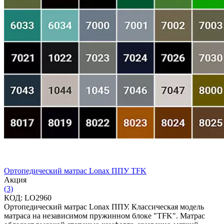
Ортопедический матрас Lonax ППУ TFK
Aкция
(3)
КОД:
LO2960
Ортопедический матрас Lonax ППУ. Классическая модель
матраса на независимом пружинном блоке "TFK". Матрас