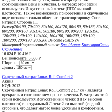
соотношением цены и качества. В матрасах этой серии
используется Искусственный латекс (ППУ высокой
плотности). Так же возможность приобретения в скрученном
виде позволяет сильно облегчить транспортировку. Состав
матраса: Сторона 1...
Размер
70х190, 70х200, 80х160, 80х170, 80х180, 80х186, 80х190,
80х200, 90х160, 90х170, 90х180, 90х190, 90х200, 120х190,
120х200, 140х190, 140х200, 160х190, 160х200, 180х190,
180х200, 200х190, 200х200
Высота (см)
15 см
Материал
Искусственный латекс
Бренд
Lonax
Коллекции
Серия
Скрученные
16 024
Р
10 416
Р
Вы экономите:
5 608
Р
Ширина :
Длина :
Скрученный матрас Lonax Roll Comfort 2
Aкция
КОД:
3012
Скрученный матрас Lonax Roll Comfort 2 (17 см) является
прекрасным соотношением цены и качества. В матрасах этой
серии используется Искусственный латекс (ППУ высокой
плотности) и натуральный Латекс 2 см высотой (с одной
стороны), что делает матрас более удобным и комфортным.