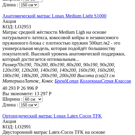
Длина :
Анатомический матрас Lonax Medium Light S1000
Aкция
КОД:
LO2953
Матрас средней жёсткости Medium Ligh на основе
натурального латекса, кокосовой койры и независимого
пружинного блока с плотностью пружин 500шт./м2 - это
универсальная модель, которая подойдёт большинству
покупателей. Высокий уровень анатомической поддержки,
который достигается оптимальным...
Размер
70х190, 70х200, 80х190, 80х200, 90х190, 90х200,
120х190, 120х200, 140х190, 140х200, 160х190, 160х200,
180х190, 180х200, 200х190, 200х200
Высота (см)
23 см
Материал
Латекс, Кокос
Бренд
Lonax
Коллекции
Серия Классик
40 293
Р
26 996
Р
Вы экономите:
13 297
Р
Ширина :
Длина :
Ортопедический матрас Lonax Latex Cocos TFK
Aкция
КОД:
LO2991
Двусторонний матрас Latex-Cocos TFK на основе