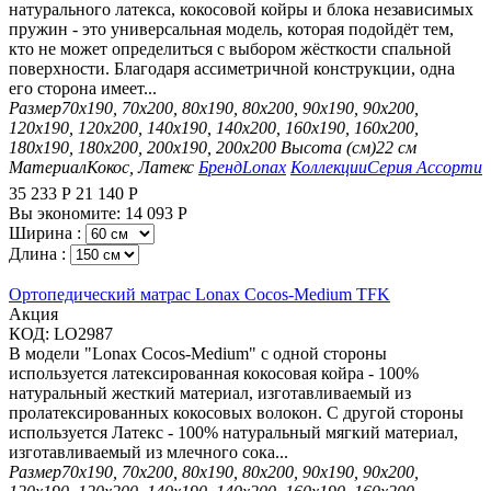
натурального латекса, кокосовой койры и блока независимых
пружин - это универсальная модель, которая подойдёт тем,
кто не может определиться с выбором жёсткости спальной
поверхности. Благодаря ассиметричной конструкции, одна
его сторона имеет...
Размер
70х190, 70х200, 80х190, 80х200, 90х190, 90х200,
120х190, 120х200, 140х190, 140х200, 160х190, 160х200,
180х190, 180х200, 200х190, 200х200
Высота (см)
22 см
Материал
Кокос, Латекс
Бренд
Lonax
Коллекции
Серия Ассорти
35 233
Р
21 140
Р
Вы экономите:
14 093
Р
Ширина :
Длина :
Ортопедический матрас Lonax Cocos-Medium TFK
Aкция
КОД:
LO2987
В модели "Lonax Cocos-Medium" с одной стороны
используется латексированная кокосовая койра - 100%
натуральный жесткий материал, изготавливаемый из
пролатексированных кокосовых волокон. С другой стороны
используется Латекс - 100% натуральный мягкий материал,
изготавливаемый из млечного сока...
Размер
70х190, 70х200, 80х190, 80х200, 90х190, 90х200,