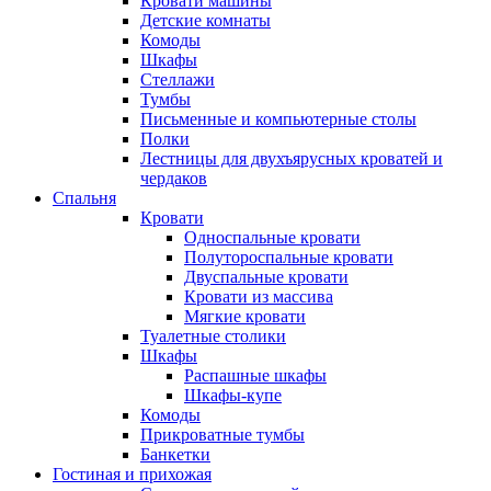
Кровати машины
Детские комнаты
Комоды
Шкафы
Стеллажи
Тумбы
Письменные и компьютерные столы
Полки
Лестницы для двухъярусных кроватей и
чердаков
Спальня
Кровати
Односпальные кровати
Полутороспальные кровати
Двуспальные кровати
Кровати из массива
Мягкие кровати
Туалетные столики
Шкафы
Распашные шкафы
Шкафы-купе
Комоды
Прикроватные тумбы
Банкетки
Гостиная и прихожая