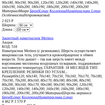
90х180, 90х190, 90х200, 120х190, 120х200, 140х190, 140х200,
160х190, 160х200, 180х190, 180х200, 200х190, 200х200
Материал
Махра
Бренд
Lonax
Коллекции
Наматрасники Lonax
Особенности
Непромокаемый
2 023
Р
Ширина :
Длина :
Защитный наматрасник Merinos
Aкция
КОД:
518
Наматрасник Merinos (с резинками). Шерсть осуществляет
микромассаж тела, улучшается кровообращение и обмен
веществ. Тело дышит – так как шерсть имеет между
ворсинками миллионы воздушных пузырьков, поддерживает
постоянную температуру. ГАРАНТИЯ: 18 МЕСЯЦЕВ ТИП
КРЕПЛЕНИЯ: РЕЗИНКИ ПО УГЛАМ...
Размер
60х120, 60х140, 70х140, 70х150, 70х160, 70х170, 70х180,
70х190, 70х200, 80х160, 80х170, 80х180, 80х186, 80х190,
80х200, 90х160, 90х170, 90х180, 90х190, 90х200, 120х190,
120х200, 140х190, 140х200, 160х190, 160х200, 180х190,
180х200, 200х190, 200х200
Материал
Шерсть мериноса
Бренд
Lonax
Коллекции
Наматрасники Lonax
4 462
Р
3 570
Р