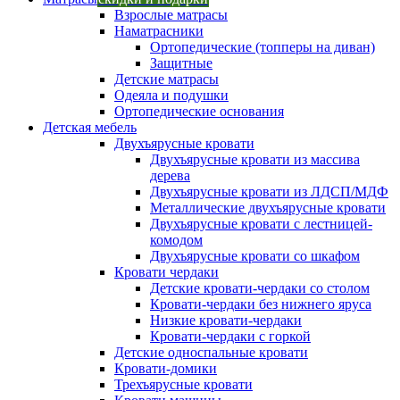
Взрослые матрасы
Наматрасники
Ортопедические (топперы на диван)
Защитные
Детские матрасы
Одеяла и подушки
Ортопедические основания
Детская мебель
Двухъярусные кровати
Двухъярусные кровати из массива
дерева
Двухъярусные кровати из ЛДСП/МДФ
Металлические двухъярусные кровати
Двухъярусные кровати с лестницей-
комодом
Двухъярусные кровати со шкафом
Кровати чердаки
Детские кровати-чердаки со столом
Кровати-чердаки без нижнего яруса
Низкие кровати-чердаки
Кровати-чердаки с горкой
Детские односпальные кровати
Кровати-домики
Трехъярусные кровати