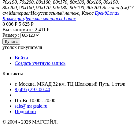
70х190, 70х200, 80х160, 80х170, 80х180, 80х186, 80х190,
80х200, 90х160, 90х170, 90х180, 90х190, 90х200
Высота (см)
17
см
Материал
Искусственный латекс, Кокос
Бренд
Lonax
Коллекции
Детские матрасы Lonax
8 036
Р
5 625
Р
Вы экономите:
2 411
Р
Размер :
Купить
уголок покупателя
Войти
Создать учетную запись
Контакты
г. Москва, МКАД 32 км, ТЦ Шелковый Путь, 1 этаж
8 (495) 297-00-40
Пн-Вс 10.00 - 20.00
sale@magsale.ru
Подробно
© 2004 - 2026 МАГСЭЙЛ.