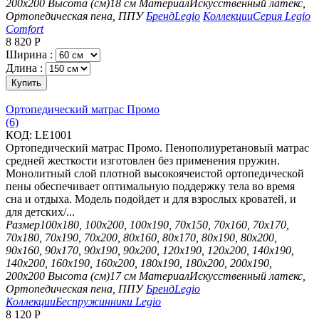
200х200
Высота (см)
18 см
Материал
Искусственный латекс,
Ортопедическая пена, ППУ
Бренд
Legio
Коллекции
Серия Legio
Comfort
8 820
Р
Ширина :
Длина :
Купить
Ортопедический матрас Промо
(6)
КОД:
LE1001
Ортопедический матрас Промо. Пенополиуретановый матрас
средней жесткости изготовлен без применения пружин.
Монолитный слой плотной высокоячеистой ортопедической
пены обеспечивает оптимальную поддержку тела во время
сна и отдыха. Модель подойдет и для взрослых кроватей, и
для детских/...
Размер
100х180, 100х200, 100х190, 70х150, 70х160, 70х170,
70х180, 70х190, 70х200, 80х160, 80х170, 80х190, 80х200,
90х160, 90х170, 90х190, 90х200, 120х190, 120х200, 140х190,
140х200, 160х190, 160х200, 180х190, 180х200, 200х190,
200х200
Высота (см)
17 см
Материал
Искусственный латекс,
Ортопедическая пена, ППУ
Бренд
Legio
Коллекции
Беспружинники Legio
8 120
Р