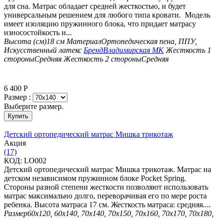
для сна. Матрас обладает средней жесткостью, и будет
универсальным решением для любого типа кровати. Модель
имеет изоляцию пружинного блока, что придает матрасу
износостойкость и...
Высота (см)
18 см
Материал
Ортопедическая пена, ППУ,
Искусственный латекс
Бренд
Владимирская МК
Жесткость 1
стороны
Средняя
Жесткость 2 стороны
Средняя
6 400
Р
Размер :
Выберите размер.
Купить
Детский ортопедический матрас Мишка трикотаж
Aкция
(17)
КОД:
LO002
Детский ортопедический матрас Мишка трикотаж. Матрас на
детском независимом пружинном блоке Pocket Spring.
Стороны разной степени жесткости позволяют использовать
матрас максимально долго, переворачивая его по мере роста
ребенка. Высота матраса 17 см. Жесткость матраса: средняя....
Размер
60х120, 60х140, 70х140, 70х150, 70х160, 70х170, 70х180,