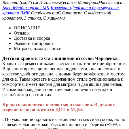
Высота (см)
75 см
Изголовье
Жесткое
Материал
Массив сосны
Бренд
Владимирская МК
Коллекции
Детские и двухъярусные
кровати ВМК
Особенности
С бортиком, С выдвижной
кроватью, 3 спинки, С ящиками
ОПИСАНИЕ
Отзывы
Доставка и сборка
Эмали и тонировки
Матрасы, наматрасники
Детская кровать-тахта с ящиками из сосны Чародейка.
Кровать с тремя спинками - весьма практичное приобретение.
В дневное время, дополненная подушками, она послужит в
качестве удобного дивана, а ночью будет комфортным местом
для сна. Такая кровать в сдержанном стиле функциональна и
комфортна, имеет настил для матраса и два ящика для белья.
Изюминкой модели стали точеные шишечки на углах и
резной декор на спинках.
Кровать выполнена полностью из массива. В деталях
изделия не используются ДСП и МДФ.
!
По умолчанию кровать изготовлена из массива сосны, но по
вашему желанию может быть выполнена из березы (+50% к