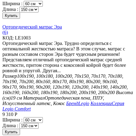
Ширина :
Длина :
Купить
Ортопедический матрас Эра
(6)
КОД:
LE1003
Ортопедический матрас Эра. Трудно определиться с
оптимальной жесткостью матраса? В этом случае, матрас с
разным составом сторон Эра будет чудесным решением!
Представляем отличный ортопедический матрас средней
жесткости, притом сторона с кокосовой койрой будет более
ровной и упругой. Другая...
Размер
100х190, 100х180, 100х200, 70х150, 70х170, 70х180,
70х190, 70х200, 80х160, 80х170, 80х190, 80х200, 90х160,
90х170, 90х190, 90х200, 120х190, 120х200, 140х190, 140х200,
160х190, 160х200, 180х190, 180х200, 200х190, 200х200
Высота
(см)
19 см
Материал
Ортопедическая пена, ППУ,
Искусственный латекс, Кокос
Бренд
Legio
Коллекции
Серия
Legio Comfort
9 310
Р
Ширина :
Длина :
Купить