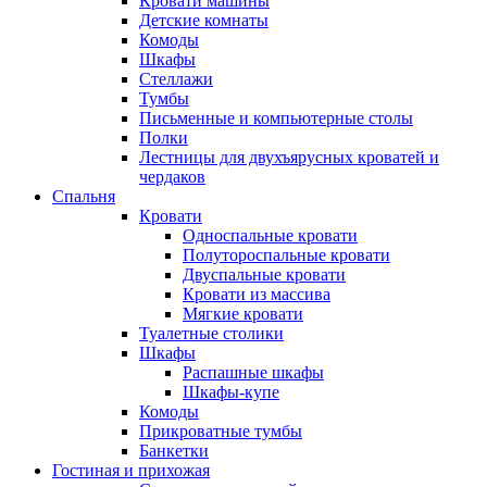
Кровати машины
Детские комнаты
Комоды
Шкафы
Стеллажи
Тумбы
Письменные и компьютерные столы
Полки
Лестницы для двухъярусных кроватей и
чердаков
Спальня
Кровати
Односпальные кровати
Полутороспальные кровати
Двуспальные кровати
Кровати из массива
Мягкие кровати
Туалетные столики
Шкафы
Распашные шкафы
Шкафы-купе
Комоды
Прикроватные тумбы
Банкетки
Гостиная и прихожая