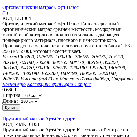
Ортопедический матрас Софт Плюс
(2)
КОД:
LE1004
Ортопедический матрас Софт Плюс. Гипоаллергенный
ортопедический матрас средней жесткости, комфортный
мягкий слой которого выполнен из холкона - дышащего
полиэфирного материала, плотного и износостойкого.
Произведен на основе независимого пружинного блока TFK-
256 (EVS500), который обеспечивает...
Размер
100х200, 100х180, 100х190, 70х150, 70х160, 70х170,
70х180, 70х190, 70х200, 80х160, 80х170, 80х190, 80х200,
90х160, 90х170, 90х190, 90х200, 120х190, 120х200, 140х190,
140х200, 160х190, 160х200, 180х190, 180х200, 200х190,
200х200
Высота (см)
20 см
Материал
Холлофайбер, Струтто
Бренд
Legio
Коллекции
Серия Legio Comfort
9 660
Р
Ширина :
Длина :
Купить
Пружинный матрас Арт-Стандарт
КОД:
VMK10103
Пружинный матрас Арт-Стандарт. Классический матрас на
пружинном блоке Боннель. Создает ровное и упругое место