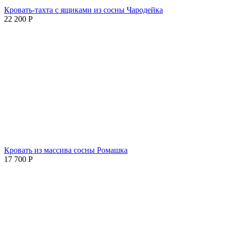
Кровать-тахта с ящиками из сосны Чародейка
22 200
Р
Кровать из массива сосны Ромашка
17 700
Р