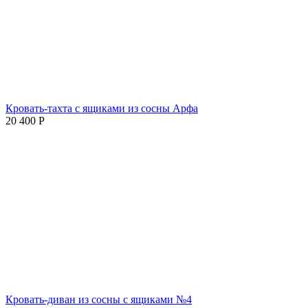
Кровать-тахта с ящиками из сосны Арфа
20 400
Р
Кровать-диван из сосны с ящиками №4