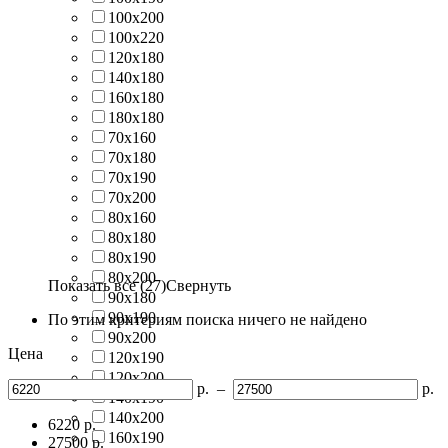
100х200
100х220
120х180
140х180
160х180
180х180
70х160
70х180
70х190
70х200
80х160
80х180
80х190
80х200
Показать все (27)
Свернуть
90х180
90х190
По этим критериям поиска ничего не найдено
90х200
Цена
120х190
120х200
р.
–
р.
140х190
140х200
6220
р.
160х190
27500
р.