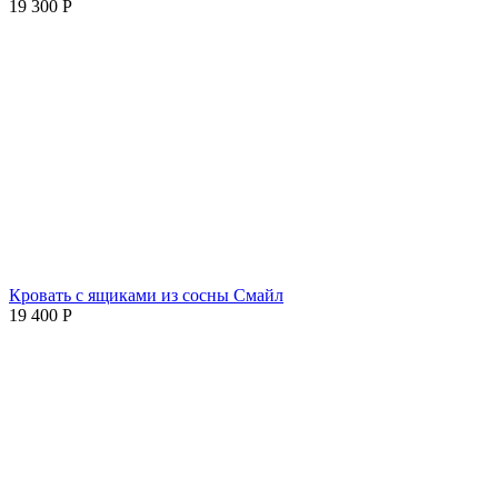
19 300
Р
Кровать с ящиками из сосны Смайл
19 400
Р