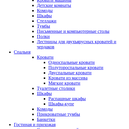
Кровати машины
Детские комнаты
Комоды
Шкафы
Стеллажи
Тумбы
Письменные и компьютерные столы
Полки
Лестницы для двухъярусных кроватей и
чердаков
Спальня
Кровати
Односпальные кровати
Полутороспальные кровати
Двуспальные кровати
Кровати из массива
Мягкие кровати
Туалетные столики
Шкафы
Распашные шкафы
Шкафы-купе
Комоды
Прикроватные тумбы
Банкетки
Гостиная и прихожая