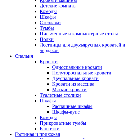
Кровати машины
Детские комнаты
Комоды
Шкафы
Стеллажи
Тумбы
Письменные и компьютерные столы
Полки
Лестницы для двухъярусных кроватей и
чердаков
Спальня
Кровати
Односпальные кровати
Полутороспальные кровати
Двуспальные кровати
Кровати из массива
Мягкие кровати
Туалетные столики
Шкафы
Распашные шкафы
Шкафы-купе
Комоды
Прикроватные тумбы
Банкетки
Гостиная и прихожая