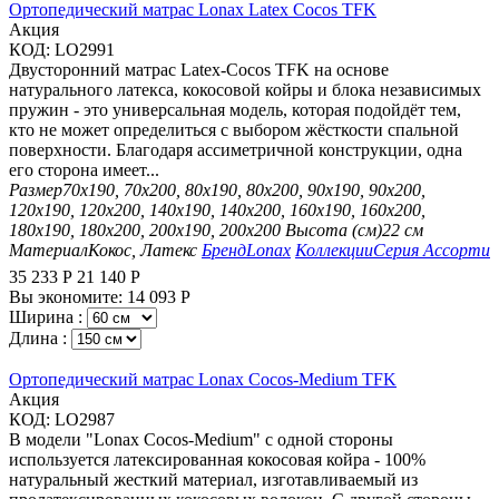
Ортопедический матрас Lonax Latex Cocos TFK
Aкция
КОД:
LO2991
Двусторонний матрас Latex-Cocos TFK на основе
натурального латекса, кокосовой койры и блока независимых
пружин - это универсальная модель, которая подойдёт тем,
кто не может определиться с выбором жёсткости спальной
поверхности. Благодаря ассиметричной конструкции, одна
его сторона имеет...
Размер
70х190, 70х200, 80х190, 80х200, 90х190, 90х200,
120х190, 120х200, 140х190, 140х200, 160х190, 160х200,
180х190, 180х200, 200х190, 200х200
Высота (см)
22 см
Материал
Кокос, Латекс
Бренд
Lonax
Коллекции
Серия Ассорти
35 233
Р
21 140
Р
Вы экономите:
14 093
Р
Ширина :
Длина :
Ортопедический матрас Lonax Cocos-Medium TFK
Aкция
КОД:
LO2987
В модели "Lonax Cocos-Medium" с одной стороны
используется латексированная кокосовая койра - 100%
натуральный жесткий материал, изготавливаемый из