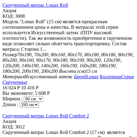
Скрученный матрас Lonax Roll
Aкция
КОД:
3008
Модель "Lonax Roll" (15 см) является прекрасным
соотношением цены и качества. В матрасах этой серии
используется Искусственный латекс (ППУ высокой
плотности). Так же возможность приобретения в скрученном
виде позволяет сильно облегчить транспортировку. Состав
матраса: Сторона 1...
Размер
70х190, 70х200, 80х160, 80х170, 80х180, 80х186, 80х190,
80х200, 90х160, 90х170, 90х180, 90х190, 90х200, 120х190,
120х200, 140х190, 140х200, 160х190, 160х200, 180х190,
180х200, 200х190, 200х200
Высота (см)
15 см
Материал
Искусственный латекс
Бренд
Lonax
Коллекции
Серия
Скрученные
16 024
Р
10 416
Р
Вы экономите:
5 608
Р
Ширина :
Длина :
Скрученный матрас Lonax Roll Comfort 2
Aкция
КОД:
3012
Скрученный матрас Lonax Roll Comfort 2 (17 см) является