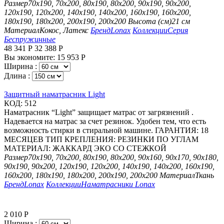
Размер
70х190, 70х200, 80х190, 80х200, 90х190, 90х200,
120х190, 120х200, 140х190, 140х200, 160х190, 160х200,
180х190, 180х200, 200х190, 200х200
Высота (см)
21 см
Материал
Кокос, Латекс
Бренд
Lonax
Коллекции
Серия
Беспружинные
48 341
Р
32 388
Р
Вы экономите:
15 953
Р
Ширина :
Длина :
Защитный наматрасник Light
КОД:
512
Наматрасник “Light” защищает матрас от загрязнений .
Надевается на матрас за счет резинок. Удобен тем, что есть
возможность стирки в стиральной машине. ГАРАНТИЯ: 18
МЕСЯЦЕВ ТИП КРЕПЛЕНИЯ: РЕЗИНКИ ПО УГЛАМ
МАТЕРИАЛ: ЖАККАРД ЭКО СО СТЕЖКОЙ
Размер
70х190, 70х200, 80х190, 80х200, 90х160, 90х170, 90х180,
90х190, 90х200, 120х190, 120х200, 140х190, 140х200, 160х190,
160х200, 180х190, 180х200, 200х190, 200х200
Материал
Ткань
Бренд
Lonax
Коллекции
Наматрасники Lonax
2 010
Р
Ширина :