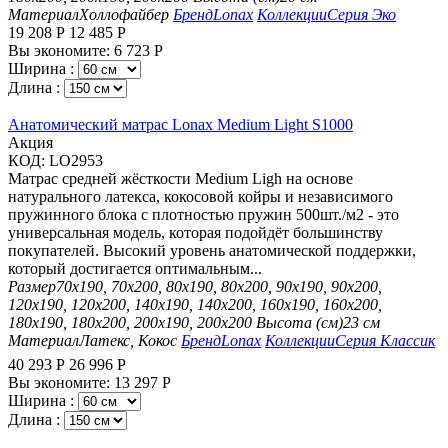
Материал
Холлофайбер
Бренд
Lonax
Коллекции
Серия Эко
19 208
Р
12 485
Р
Вы экономите:
6 723
Р
Ширина :
Длина :
Анатомический матрас Lonax Medium Light S1000
Aкция
КОД:
LO2953
Матрас средней жёсткости Medium Ligh на основе
натурального латекса, кокосовой койры и независимого
пружинного блока с плотностью пружин 500шт./м2 - это
универсальная модель, которая подойдёт большинству
покупателей. Высокий уровень анатомической поддержки,
который достигается оптимальным...
Размер
70х190, 70х200, 80х190, 80х200, 90х190, 90х200,
120х190, 120х200, 140х190, 140х200, 160х190, 160х200,
180х190, 180х200, 200х190, 200х200
Высота (см)
23 см
Материал
Латекс, Кокос
Бренд
Lonax
Коллекции
Серия Классик
40 293
Р
26 996
Р
Вы экономите:
13 297
Р
Ширина :
Длина :