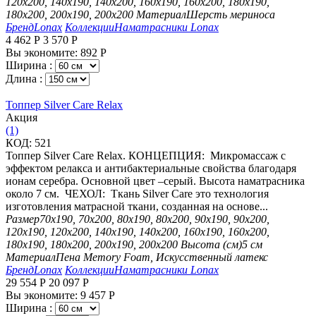
120х200, 140х190, 140х200, 160х190, 160х200, 180х190,
180х200, 200х190, 200х200
Материал
Шерсть мериноса
Бренд
Lonax
Коллекции
Наматрасники Lonax
4 462
Р
3 570
Р
Вы экономите:
892
Р
Ширина :
Длина :
Топпер Silver Care Relax
Aкция
(1)
КОД:
521
Топпер Silver Care Relax. КОНЦЕПЦИЯ: Микромассаж с
эффектом релакса и антибактериальные свойства благодаря
ионам серебра. Основной цвет –серый. Высота наматрасника
около 7 см. ЧЕХОЛ: Ткань Silver Care это технология
изготовления матрасной ткани, созданная на основе...
Размер
70х190, 70х200, 80х190, 80х200, 90х190, 90х200,
120х190, 120х200, 140х190, 140х200, 160х190, 160х200,
180х190, 180х200, 200х190, 200х200
Высота (см)
5 см
Материал
Пена Memory Foam, Искусственный латекс
Бренд
Lonax
Коллекции
Наматрасники Lonax
29 554
Р
20 097
Р
Вы экономите:
9 457
Р
Ширина :