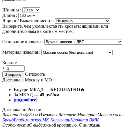
Ширина :
Длина :
Ящики / Выкатное место :
Выберите, чем укомплектовать кровать: ящиками или
дополнительным выкатным местом.
Основание кровати :
Материал изделия :
Кол-во:
+
−
Отложить
В корзину
Доставка в Москву и МО
Внутри МКАД —
БЕСПЛАТНО🔥
За МКАД —
45 руб/км
(подробнее)
Доставка по России
Высота (см)
83 см
Изголовье
Жесткое
Материал
Массив сосны
Бренд
Владимирская МК
Коллекции
Кровати ВМК
Особенности
С выдвижной кроватью, С ящиками