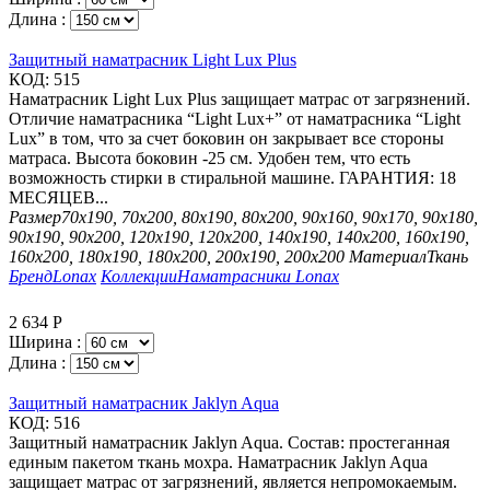
Длина :
Защитный наматрасник Light Lux Plus
КОД:
515
Наматрасник Light Lux Plus защищает матрас от загрязнений.
Отличие наматрасника “Light Lux+” от наматрасника “Light
Lux” в том, что за счет боковин он закрывает все стороны
матраса. Высота боковин -25 см. Удобен тем, что есть
возможность стирки в стиральной машине. ГАРАНТИЯ: 18
МЕСЯЦЕВ...
Размер
70х190, 70х200, 80х190, 80х200, 90х160, 90х170, 90х180,
90х190, 90х200, 120х190, 120х200, 140х190, 140х200, 160х190,
160х200, 180х190, 180х200, 200х190, 200х200
Материал
Ткань
Бренд
Lonax
Коллекции
Наматрасники Lonax
2 634
Р
Ширина :
Длина :
Защитный наматрасник Jaklyn Aqua
КОД:
516
Защитный наматрасник Jaklyn Aqua. Состав: простеганная
единым пакетом ткань мохра. Наматрасник Jaklyn Aqua
защищает матрас от загрязнений, является непромокаемым.