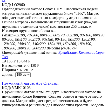
(3)
КОД:
LO2960
Ортопедический матрас Lonax ППУ. Классическая модель
матраса на независимом пружинном блоке "TFK". Матрас
обладает высокой степенью комфорта, умеренно-мягкий.
Основа матраса - независимый пружинный блок (каждая
пружина в отдельном чехле) плотностью 256 шт/кв. м.
Изоляция пружинного блока в...
Размер
70х190, 70х200, 80х160, 80х170, 80х180, 80х186, 80х190,
80х200, 90х160, 90х170, 90х180, 90х190, 90х200, 120х190,
120х200, 140х190, 140х200, 160х190, 160х200, 180х190,
180х200, 200х190, 200х200
Высота (см)
18 см
Материал
Искусственный латекс
Бренд
Lonax
Коллекции
Серия
Эко
19 183
Р
13 044
Р
Вы экономите:
6 139
Р
Ширина :
Длина :
Пружинный матрас Арт-Стандарт
КОД:
VMK10103
Пружинный матрас Арт-Стандарт. Классический матрас на
пружинном блоке Боннель. Создает ровное и упругое место
для сна. Матрас обладает средней жесткостью, и будет
универсальным решением для любого типа кровати. Модель