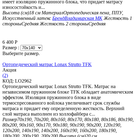
имеет изоляцию пружинного блока, что придает матрасу
износостойкость и...
Высота (см)
18 см
Материал
Ортопедическая пена, ППУ,
Искусственный латекс
Бренд
Владимирская МК
Жесткость 1
стороны
Средняя
Жесткость 2 стороны
Средняя
6 400
Р
Размер :
Выберите размер.
Ортопедический матрас Lonax Strutto TFK
Aкция
(2)
КОД:
LO2962
Ортопедический матрас Lonax Strutto TFK. Матрас на
независимом пружинном блоке TFK обладает анатомическим
эффектом. Изоляция пружинного блока в виде
термоспресованного войлока увеличивает срок службы
матраса и придает ему определенную жесткость. Верхний
слой матраса выполнен из холлофайбера с...
Размер
70х190, 70х200, 80х160, 80х170, 80х180, 80х186, 80х190,
80х200, 90х160, 90х170, 90х180, 90х190, 90х200, 120х190,
120х200, 140х190, 140х200, 160х190, 160х200, 180х190,
180х200, 200х190, 200х200
Высота (см)
20 см