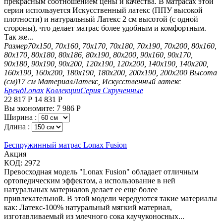
прекрасным соотношением цены и качества. В матрасах этой
серии используется Искусственный латекс (ППУ высокой
плотности) и натуральный Латекс 2 см высотой (с одной
стороны), что делает матрас более удобным и комфортным.
Так же...
Размер
70х150, 70х160, 70х170, 70х180, 70х190, 70х200, 80х160,
80х170, 80х180, 80х186, 80х190, 80х200, 90х160, 90х170,
90х180, 90х190, 90х200, 120х190, 120х200, 140х190, 140х200,
160х190, 160х200, 180х190, 180х200, 200х190, 200х200
Высота
(см)
17 см
Материал
Латекс, Искусственный латекс
Бренд
Lonax
Коллекции
Серия Скрученные
22 817
Р
14 831
Р
Вы экономите:
7 986
Р
Ширина :
Длина :
Беспружинный матрас Lonax Fusion
Aкция
КОД:
2972
Превосходная модель "Lonax Fusion" обладает отличным
ортопедическим эффектом, а использование в ней
натуральных материалов делает ее еще более
привлекательной. В этой модели чередуются такие материалы
как: Латекс-100% натуральный мягкий материал,
изготавливаемый из млечного сока каучуконосных...