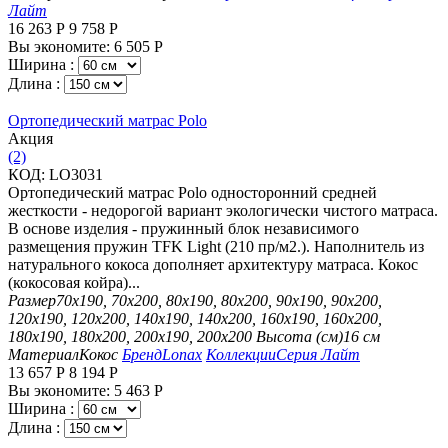
Лайт
16 263
Р
9 758
Р
Вы экономите:
6 505
Р
Ширина :
Длина :
Ортопедический матрас Polo
Aкция
(2)
КОД:
LO3031
Ортопедический матрас Polo односторонний средней
жесткости - недорогой вариант экологически чистого матраса.
В основе изделия - пружинный блок независимого
размещения пружин TFK Light (210 пр/м2.). Наполнитель из
натурального кокоса дополняет архитектуру матраса. Кокос
(кокосовая койра)...
Размер
70х190, 70х200, 80х190, 80х200, 90х190, 90х200,
120х190, 120х200, 140х190, 140х200, 160х190, 160х200,
180х190, 180х200, 200х190, 200х200
Высота (см)
16 см
Материал
Кокос
Бренд
Lonax
Коллекции
Серия Лайт
13 657
Р
8 194
Р
Вы экономите:
5 463
Р
Ширина :
Длина :