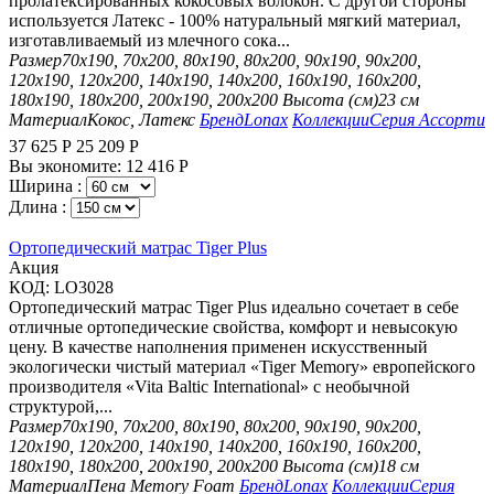
пролатексированных кокосовых волокон. С другой стороны
используется Латекс - 100% натуральный мягкий материал,
изготавливаемый из млечного сока...
Размер
70х190, 70х200, 80х190, 80х200, 90х190, 90х200,
120х190, 120х200, 140х190, 140х200, 160х190, 160х200,
180х190, 180х200, 200х190, 200х200
Высота (см)
23 см
Материал
Кокос, Латекс
Бренд
Lonax
Коллекции
Серия Ассорти
37 625
Р
25 209
Р
Вы экономите:
12 416
Р
Ширина :
Длина :
Ортопедический матрас Tiger Plus
Aкция
КОД:
LO3028
Ортопедический матрас Tiger Plus идеально сочетает в себе
отличные ортопедические свойства, комфорт и невысокую
цену. В качестве наполнения применен искусственный
экологически чистый материал «Tiger Memory» европейского
производителя «Vita Baltic International» с необычной
структурой,...
Размер
70х190, 70х200, 80х190, 80х200, 90х190, 90х200,
120х190, 120х200, 140х190, 140х200, 160х190, 160х200,
180х190, 180х200, 200х190, 200х200
Высота (см)
18 см
Материал
Пена Memory Foam
Бренд
Lonax
Коллекции
Серия