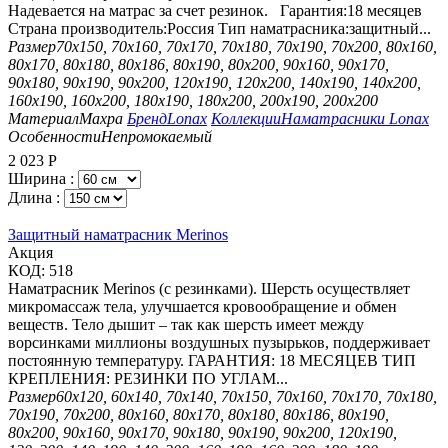
Надевается на матрас за счет резинок. Гарантия:18 месяцев
Страна производитель:Россия Тип наматрасника:защитный...
Размер
70х150, 70х160, 70х170, 70х180, 70х190, 70х200, 80х160,
80х170, 80х180, 80х186, 80х190, 80х200, 90х160, 90х170,
90х180, 90х190, 90х200, 120х190, 120х200, 140х190, 140х200,
160х190, 160х200, 180х190, 180х200, 200х190, 200х200
Материал
Махра
Бренд
Lonax
Коллекции
Наматрасники Lonax
Особенности
Непромокаемый
2 023
Р
Ширина :
Длина :
Защитный наматрасник Merinos
Aкция
КОД:
518
Наматрасник Merinos (с резинками). Шерсть осуществляет
микромассаж тела, улучшается кровообращение и обмен
веществ. Тело дышит – так как шерсть имеет между
ворсинками миллионы воздушных пузырьков, поддерживает
постоянную температуру. ГАРАНТИЯ: 18 МЕСЯЦЕВ ТИП
КРЕПЛЕНИЯ: РЕЗИНКИ ПО УГЛАМ...
Размер
60х120, 60х140, 70х140, 70х150, 70х160, 70х170, 70х180,
70х190, 70х200, 80х160, 80х170, 80х180, 80х186, 80х190,
80х200, 90х160, 90х170, 90х180, 90х190, 90х200, 120х190,