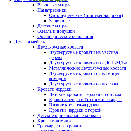
Взрослые матрасы
Наматрасники
Ортопедические (топперы на диван)
Защитные
Детские матрасы
Одеяла и подушки
Ортопедические основания
Детская мебель
Двухъярусные кровати
Двухъярусные кровати из массива
дерева
Двухъярусные кровати из ЛДСП/МДФ
Металлические двухъярусные кровати
Двухъярусные кровати с лестницей-
комодом
Двухъярусные кровати со шкафом
Кровати чердаки
Детские кровати-чердаки со столом
Кровати-чердаки без нижнего яруса
Низкие кровати-чердаки
Кровати-чердаки с горкой
Детские односпальные кровати
Кровати-домики
Трехъярусные кровати