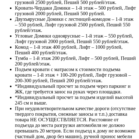
грузовой 2500 рублей, Пеший 500 рублей/этаж.
Кровати-Чердаки Домики – 1-й этаж – 500 рублей, Лифт
грузовой 2000 рублей, Пеший 500 рублей.
Двухъярусные Домики с лестницей-комодом – 1-й этаж
– 550 рублей, Лифт грузовой 2500 рублей, Пеший 550
рублей/этаж.
Угловые Домики одноярусные – 1-й этаж – 550 рублей,
Лифт грузовой 2000 рублей, Пеший 550 рублей/этаж.
Комод – 1-й этаж 400 рублей, Лифт – 1000 рублей,
Пеший 400 рублей/этаж.
Тумба – 1-й этаж 200 рублей, Лифт – 500 рублей, Пеший
200 рублей/этаж.
Подъем кровати с матрасом к стоимости подъема
кровати – 1-й этаж + 100-200 рублей, Лифт грузовой –
200-300 рублей, Пеший 200 рублей/этаж.
*Индивидуальный просчет за подъем через паркинг и
ЖК, где требуется занос на руках через площадки.
*Индивидуальный просчет за подъем изделий высотой
245 см и выше.
При неудовлетворительном качестве дороги (отсутствие
твердого покрытия, снежные заносы и т.п.) доставка
товара НЕ ОСУЩЕСТВЛЯЕТСЯ. Расстояние от
подъезда до места разгрузки автомобиля не должно
превышать 20 метров. Если подъезд к дому не возможен
(частный дом, двор без машин), ручной пронос мебели