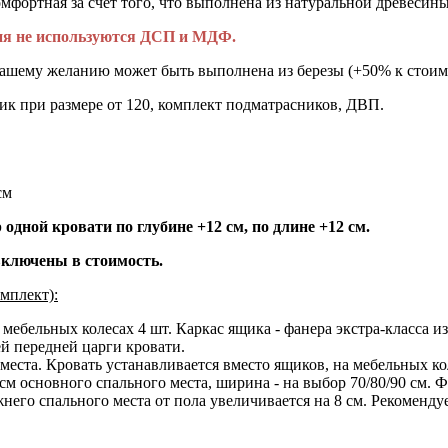
омфортная за счет того, что выполнена из натуральной древесины
лия не используются ДСП и МДФ.
вашему желанию может быть выполнена из березы (+50% к стоимо
к при размере от 120, комплект подматрасников, ДВП.
см
одной кровати по глубине +12 см, по длине +12 см.
включены в стоимость.
мплект):
ебельных колесах 4 шт. Каркас ящика - фанера экстра-класса из 
ей передней царги кровати.
места. Кровать устанавливается вместо ящиков, на мебельных ко
м основного спального места, ширина - на выбор 70/80/90 см. Фа
его спального места от пола увеличивается на 8 см. Рекомендуе