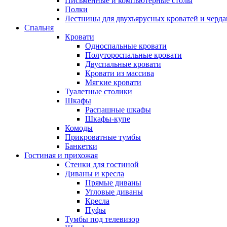
Письменные и компьютерные столы
Полки
Лестницы для двухъярусных кроватей и черда
Спальня
Кровати
Односпальные кровати
Полутороспальные кровати
Двуспальные кровати
Кровати из массива
Мягкие кровати
Туалетные столики
Шкафы
Распашные шкафы
Шкафы-купе
Комоды
Прикроватные тумбы
Банкетки
Гостиная и прихожая
Стенки для гостиной
Диваны и кресла
Прямые диваны
Угловые диваны
Кресла
Пуфы
Тумбы под телевизор