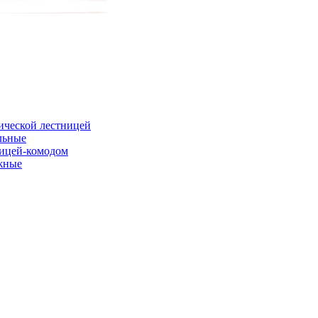
ической лестницей
льные
ницей-комодом
жные