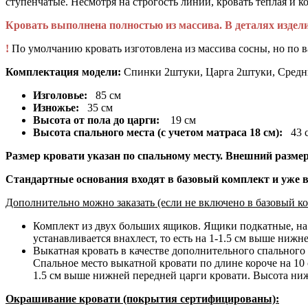
ступенчатые. Несмотря на строгость линий, кровать теплая и к
Кровать выполнена полностью из массива. В деталях изде
!
По умолчанию кровать изготовлена из массива сосны, но по 
Комплектация модели:
Спинки 2штуки, Царга 2штуки, Средни
Изголовье:
85 см
Изножье:
35 см
Высота от пола до царги:
19 см
Высота спального места (с учетом матраса 18 см):
43 
Размер кровати указан по спальному месту. Внешний размер 
Стандартные основания входят в базовый комплект и уже 
Дополнительно можно заказать (если не включено в базовый ко
Комплект из двух больших ящиков. Ящики подкатные, на м
устанавливается внахлест, то есть на 1-1.5 см выше нижн
Выкатная кровать в качестве дополнительного спального 
Спальное место выкатной кровати по длине короче на 10 с
1.5 см выше нижней передней царги кровати. Высота нижн
Окрашивание кровати (покрытия сертифицированы):