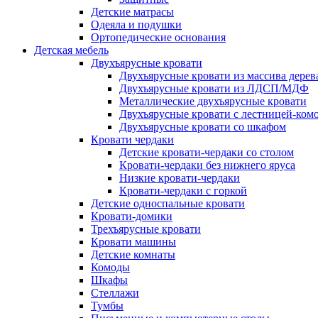
Детские матрасы
Одеяла и подушки
Ортопедические основания
Детская мебель
Двухъярусные кровати
Двухъярусные кровати из массива дерев
Двухъярусные кровати из ЛДСП/МДФ
Металлические двухъярусные кровати
Двухъярусные кровати с лестницей-ком
Двухъярусные кровати со шкафом
Кровати чердаки
Детские кровати-чердаки со столом
Кровати-чердаки без нижнего яруса
Низкие кровати-чердаки
Кровати-чердаки с горкой
Детские односпальные кровати
Кровати-домики
Трехъярусные кровати
Кровати машины
Детские комнаты
Комоды
Шкафы
Стеллажи
Тумбы