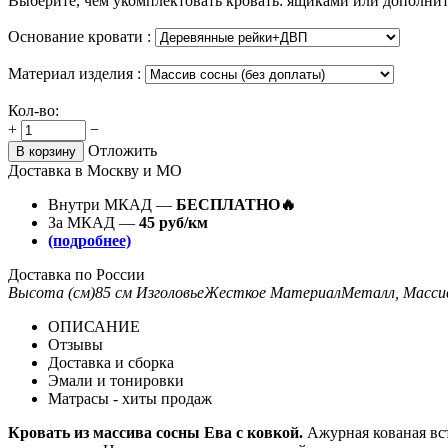
Выберите, чем укомплектовать кровать: ящиками или дополни
Основание кровати :
Материал изделия :
Кол-во:
+
−
Отложить
В корзину
Доставка в Москву и МО
Внутри МКАД —
БЕСПЛАТНО🔥
За МКАД —
45 руб/км
(подробнее)
Доставка по России
Высота (см)
85 см
Изголовье
Жесткое
Материал
Металл, Масси
ОПИСАНИЕ
Отзывы
Доставка и сборка
Эмали и тонировки
Матрасы - хиты продаж
Кровать из массива сосны Ева с ковкой.
Ажурная кованая вст