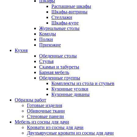
Шкафы
Распашные шкафы
Шкафы-витрины
Стеллажи
Шкафы-купе
Журнальные столы
Комоды
Полки
Прихожие
Кухня
Обеденные столы
Стулья
Скамьи и табуреты
Барная мебель
Обеденные группы
Комплекты из стола и стульев
Кухонные уголки
Кухонные диваны
Образцы работ
Готовые изделия
Обивочные ткани
Стеновые панели
Мебель из сосны для дачи
Кровати из сосны для дачи
Двухъярусные кровати из сосны для дачи