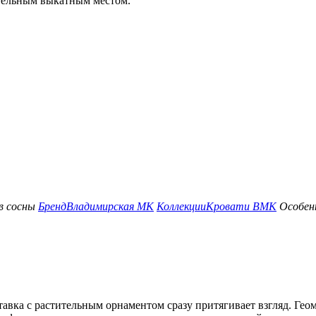
тельным выкатным местом.
в сосны
Бренд
Владимирская МК
Коллекции
Кровати ВМК
Особен
авка с растительным орнаментом сразу притягивает взгляд. Ге