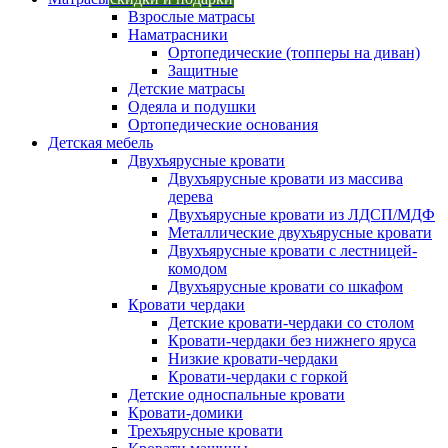
Взрослые матрасы
Наматрасники
Ортопедические (топперы на диван)
Защитные
Детские матрасы
Одеяла и подушки
Ортопедические основания
Детская мебель
Двухъярусные кровати
Двухъярусные кровати из массива
дерева
Двухъярусные кровати из ЛДСП/МДФ
Металлические двухъярусные кровати
Двухъярусные кровати с лестницей-
комодом
Двухъярусные кровати со шкафом
Кровати чердаки
Детские кровати-чердаки со столом
Кровати-чердаки без нижнего яруса
Низкие кровати-чердаки
Кровати-чердаки с горкой
Детские односпальные кровати
Кровати-домики
Трехъярусные кровати