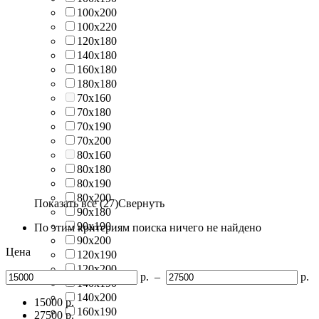
100х200
100х220
120х180
140х180
160х180
180х180
70х160
70х180
70х190
70х200
80х160
80х180
80х190
80х200
Показать все (27)
Свернуть
90х180
90х190
По этим критериям поиска ничего не найдено
90х200
Цена
120х190
120х200
р.
–
р.
140х190
140х200
15000
р.
160х190
27500
р.