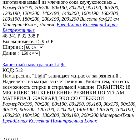
изготавливаемый из млечного сока каучуконосных...
Размер
70х190, 70х200, 80х190, 80х200, 90х190, 90х200,
120х190, 120х200, 140х190, 140х200, 160х190, 160х200,
180х190, 180х200, 200х190, 200х200
Высота (см)
21 см
Материал
Кокос, Латекс
Бренд
Lonax
Коллекции
Серия
Беспружинные
48 341
Р
32 388
Р
Вы экономите:
15 953
Р
Ширина :
Длина :
Защитный наматрасник Light
КОД:
512
Наматрасник “Light” защищает матрас от загрязнений .
Надевается на матрас за счет резинок. Удобен тем, что есть
возможность стирки в стиральной машине. ГАРАНТИЯ: 18
МЕСЯЦЕВ ТИП КРЕПЛЕНИЯ: РЕЗИНКИ ПО УГЛАМ
МАТЕРИАЛ: ЖАККАРД ЭКО СО СТЕЖКОЙ
Размер
70х190, 70х200, 80х190, 80х200, 90х160, 90х170, 90х180,
90х190, 90х200, 120х190, 120х200, 140х190, 140х200, 160х190,
160х200, 180х190, 180х200, 200х190, 200х200
Материал
Ткань
Бренд
Lonax
Коллекции
Наматрасники Lonax
2 010
Р