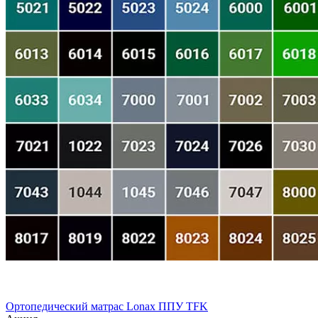
Ортопедический матрас Lonax ППУ TFK