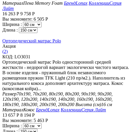
Материал
Пена Memory Foam
Бренд
Lonax
Коллекции
Серия
Лайт
16 263
Р
9 758
Р
Вы экономите:
6 505
Р
Ширина :
Длина :
Ортопедический матрас Polo
Aкция
(2)
КОД:
LO3031
Ортопедический матрас Polo односторонний средней
жесткости - недорогой вариант экологически чистого матраса.
В основе изделия - пружинный блок независимого
размещения пружин TFK Light (210 пр/м2.). Наполнитель из
натурального кокоса дополняет архитектуру матраса. Кокос
(кокосовая койра)...
Размер
70х190, 70х200, 80х190, 80х200, 90х190, 90х200,
120х190, 120х200, 140х190, 140х200, 160х190, 160х200,
180х190, 180х200, 200х190, 200х200
Высота (см)
16 см
Материал
Кокос
Бренд
Lonax
Коллекции
Серия Лайт
13 657
Р
8 194
Р
Вы экономите:
5 463
Р
Ширина :
Длина :