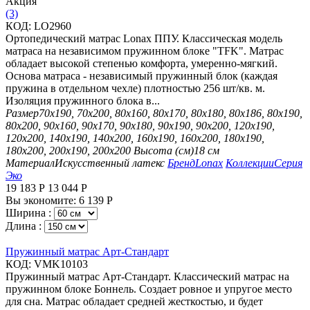
Aкция
(3)
КОД:
LO2960
Ортопедический матрас Lonax ППУ. Классическая модель
матраса на независимом пружинном блоке "TFK". Матрас
обладает высокой степенью комфорта, умеренно-мягкий.
Основа матраса - независимый пружинный блок (каждая
пружина в отдельном чехле) плотностью 256 шт/кв. м.
Изоляция пружинного блока в...
Размер
70х190, 70х200, 80х160, 80х170, 80х180, 80х186, 80х190,
80х200, 90х160, 90х170, 90х180, 90х190, 90х200, 120х190,
120х200, 140х190, 140х200, 160х190, 160х200, 180х190,
180х200, 200х190, 200х200
Высота (см)
18 см
Материал
Искусственный латекс
Бренд
Lonax
Коллекции
Серия
Эко
19 183
Р
13 044
Р
Вы экономите:
6 139
Р
Ширина :
Длина :
Пружинный матрас Арт-Стандарт
КОД:
VMK10103
Пружинный матрас Арт-Стандарт. Классический матрас на
пружинном блоке Боннель. Создает ровное и упругое место
для сна. Матрас обладает средней жесткостью, и будет