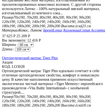
натуральный жесткий материал, изготавливаемый из
пролатексированных кокосовых волокон. С другой стороны
используется Латекс - 100% натуральный мягкий материал,
изготавливаемый из млечного сока...
Размер
70х190, 70х200, 80х190, 80х200, 90х190, 90х200,
120х190, 120х200, 140х190, 140х200, 160х190, 160х200,
180х190, 180х200, 200х190, 200х200
Высота (см)
23 см
Материал
Кокос, Латекс
Бренд
Lonax
Коллекции
Серия Ассорти
37 625
Р
25 209
Р
Вы экономите:
12 416
Р
Ширина :
Длина :
Ортопедический матрас Tiger Plus
Aкция
КОД:
LO3028
Ортопедический матрас Tiger Plus идеально сочетает в себе
отличные ортопедические свойства, комфорт и невысокую
цену. В качестве наполнения применен искусственный
экологически чистый материал «Tiger Memory» европейского
производителя «Vita Baltic International» с необычной
структурой,...
Размер
70х190, 70х200, 80х190, 80х200, 90х190, 90х200,
120х190, 120х200, 140х190, 140х200, 160х190, 160х200,
180х190, 180х200, 200х190, 200х200
Высота (см)
18 см