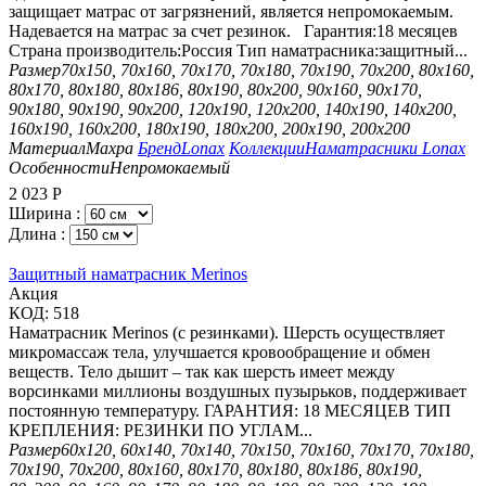
защищает матрас от загрязнений, является непромокаемым.
Надевается на матрас за счет резинок. Гарантия:18 месяцев
Страна производитель:Россия Тип наматрасника:защитный...
Размер
70х150, 70х160, 70х170, 70х180, 70х190, 70х200, 80х160,
80х170, 80х180, 80х186, 80х190, 80х200, 90х160, 90х170,
90х180, 90х190, 90х200, 120х190, 120х200, 140х190, 140х200,
160х190, 160х200, 180х190, 180х200, 200х190, 200х200
Материал
Махра
Бренд
Lonax
Коллекции
Наматрасники Lonax
Особенности
Непромокаемый
2 023
Р
Ширина :
Длина :
Защитный наматрасник Merinos
Aкция
КОД:
518
Наматрасник Merinos (с резинками). Шерсть осуществляет
микромассаж тела, улучшается кровообращение и обмен
веществ. Тело дышит – так как шерсть имеет между
ворсинками миллионы воздушных пузырьков, поддерживает
постоянную температуру. ГАРАНТИЯ: 18 МЕСЯЦЕВ ТИП
КРЕПЛЕНИЯ: РЕЗИНКИ ПО УГЛАМ...
Размер
60х120, 60х140, 70х140, 70х150, 70х160, 70х170, 70х180,
70х190, 70х200, 80х160, 80х170, 80х180, 80х186, 80х190,