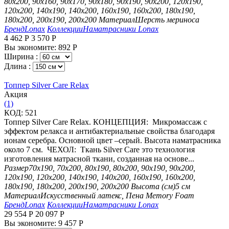
80х200, 90х160, 90х170, 90х180, 90х190, 90х200, 120х190,
120х200, 140х190, 140х200, 160х190, 160х200, 180х190,
180х200, 200х190, 200х200
Материал
Шерсть мериноса
Бренд
Lonax
Коллекции
Наматрасники Lonax
4 462
Р
3 570
Р
Вы экономите:
892
Р
Ширина :
Длина :
Топпер Silver Care Relax
Aкция
(1)
КОД:
521
Топпер Silver Care Relax. КОНЦЕПЦИЯ: Микромассаж с
эффектом релакса и антибактериальные свойства благодаря
ионам серебра. Основной цвет –серый. Высота наматрасника
около 7 см. ЧЕХОЛ: Ткань Silver Care это технология
изготовления матрасной ткани, созданная на основе...
Размер
70х190, 70х200, 80х190, 80х200, 90х190, 90х200,
120х190, 120х200, 140х190, 140х200, 160х190, 160х200,
180х190, 180х200, 200х190, 200х200
Высота (см)
5 см
Материал
Искусственный латекс, Пена Memory Foam
Бренд
Lonax
Коллекции
Наматрасники Lonax
29 554
Р
20 097
Р
Вы экономите:
9 457
Р