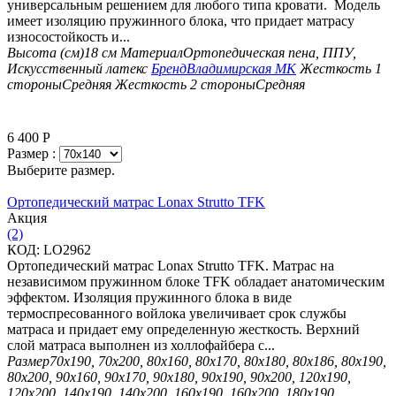
универсальным решением для любого типа кровати. Модель
имеет изоляцию пружинного блока, что придает матрасу
износостойкость и...
Высота (см)
18 см
Материал
Ортопедическая пена, ППУ,
Искусственный латекс
Бренд
Владимирская МК
Жесткость 1
стороны
Средняя
Жесткость 2 стороны
Средняя
6 400
Р
Размер :
Выберите размер.
Ортопедический матрас Lonax Strutto TFK
Aкция
(2)
КОД:
LO2962
Ортопедический матрас Lonax Strutto TFK. Матрас на
независимом пружинном блоке TFK обладает анатомическим
эффектом. Изоляция пружинного блока в виде
термоспресованного войлока увеличивает срок службы
матраса и придает ему определенную жесткость. Верхний
слой матраса выполнен из холлофайбера с...
Размер
70х190, 70х200, 80х160, 80х170, 80х180, 80х186, 80х190,
80х200, 90х160, 90х170, 90х180, 90х190, 90х200, 120х190,
120х200, 140х190, 140х200, 160х190, 160х200, 180х190,