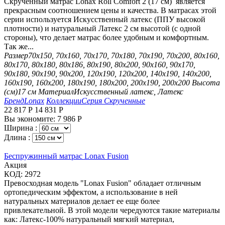
Скрученный матрас Lonax Roll Comfort 2 (17 см) является
прекрасным соотношением цены и качества. В матрасах этой
серии используется Искусственный латекс (ППУ высокой
плотности) и натуральный Латекс 2 см высотой (с одной
стороны), что делает матрас более удобным и комфортным.
Так же...
Размер
70х150, 70х160, 70х170, 70х180, 70х190, 70х200, 80х160,
80х170, 80х180, 80х186, 80х190, 80х200, 90х160, 90х170,
90х180, 90х190, 90х200, 120х190, 120х200, 140х190, 140х200,
160х190, 160х200, 180х190, 180х200, 200х190, 200х200
Высота
(см)
17 см
Материал
Искусственный латекс, Латекс
Бренд
Lonax
Коллекции
Серия Скрученные
22 817
Р
14 831
Р
Вы экономите:
7 986
Р
Ширина :
Длина :
Беспружинный матрас Lonax Fusion
Aкция
КОД:
2972
Превосходная модель "Lonax Fusion" обладает отличным
ортопедическим эффектом, а использование в ней
натуральных материалов делает ее еще более
привлекательной. В этой модели чередуются такие материалы
как: Латекс-100% натуральный мягкий материал,