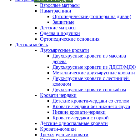
Взрослые матрасы
Наматрасники
Ортопедические (топперы на диван)
Защитные
Детские матрасы
Одеяла и подушки
Ортопедические основания
Детская мебель
Двухъярусные кровати
Двухъярусные кровати из массива
дерева
Двухъярусные кровати из ЛДСП/МДФ
Металлические двухъярусные кровати
Двухъярусные кровати с лестницей-
комодом
Двухъярусные кровати со шкафом
Кровати чердаки
Детские кровати-чердаки со столом
Кровати-чердаки без нижнего яруса
Низкие кровати-чердаки
Кровати-чердаки с горкой
Детские односпальные кровати
Кровати-домики
Трехъярусные кровати