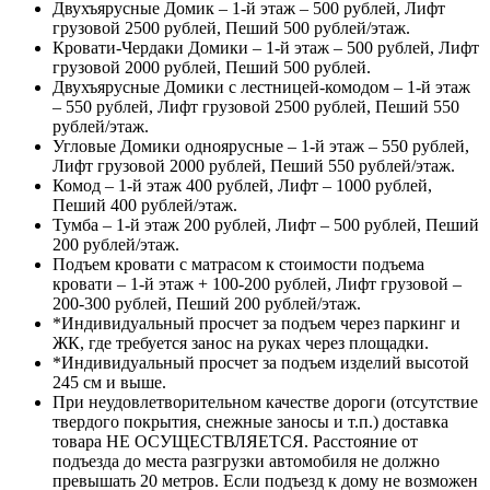
Двухъярусные Домик – 1-й этаж – 500 рублей, Лифт
грузовой 2500 рублей, Пеший 500 рублей/этаж.
Кровати-Чердаки Домики – 1-й этаж – 500 рублей, Лифт
грузовой 2000 рублей, Пеший 500 рублей.
Двухъярусные Домики с лестницей-комодом – 1-й этаж
– 550 рублей, Лифт грузовой 2500 рублей, Пеший 550
рублей/этаж.
Угловые Домики одноярусные – 1-й этаж – 550 рублей,
Лифт грузовой 2000 рублей, Пеший 550 рублей/этаж.
Комод – 1-й этаж 400 рублей, Лифт – 1000 рублей,
Пеший 400 рублей/этаж.
Тумба – 1-й этаж 200 рублей, Лифт – 500 рублей, Пеший
200 рублей/этаж.
Подъем кровати с матрасом к стоимости подъема
кровати – 1-й этаж + 100-200 рублей, Лифт грузовой –
200-300 рублей, Пеший 200 рублей/этаж.
*Индивидуальный просчет за подъем через паркинг и
ЖК, где требуется занос на руках через площадки.
*Индивидуальный просчет за подъем изделий высотой
245 см и выше.
При неудовлетворительном качестве дороги (отсутствие
твердого покрытия, снежные заносы и т.п.) доставка
товара НЕ ОСУЩЕСТВЛЯЕТСЯ. Расстояние от
подъезда до места разгрузки автомобиля не должно
превышать 20 метров. Если подъезд к дому не возможен