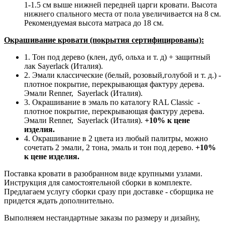
1-1.5 см выше нижней передней царги кровати. Высота
нижнего спального места от пола увеличивается на 8 см.
Рекомендуемая высота матраса до 18 см.
Окрашивание кровати (покрытия сертифицированы):
1. Тон под дерево (клен, дуб, ольха и т. д) + защитный
лак Sayerlack (Италия).
2. Эмали классические (белый, розовый,голубой и т. д.) -
плотное покрытие, перекрывающая фактуру дерева.
Эмали Renner, Sayerlack (Италия).
3. Окрашивание в эмаль по каталогу RAL Classic
-
плотное покрытие, перекрывающая фактуру дерева.
Эмали Renner, Sayerlack (Италия).
+10% к цене
изделия.
4. Окрашивание в 2 цвета из любый палитры, можно
сочетать 2 эмали, 2 тона, эмаль и тон под дерево.
+10%
к цене изделия.
Поставка кровати в разобранном виде крупными узлами.
Инструкция для самостоятельной сборки в комплекте.
Предлагаем услугу сборки сразу при доставке - сборщика не
придется ждать дополнительно.
Выполняем нестандартные заказы по размеру и дизайну,