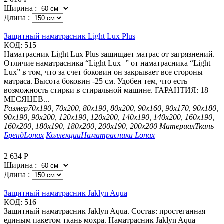
Ширина :
Длина :
Защитный наматрасник Light Lux Plus
КОД:
515
Наматрасник Light Lux Plus защищает матрас от загрязнений.
Отличие наматрасника “Light Lux+” от наматрасника “Light
Lux” в том, что за счет боковин он закрывает все стороны
матраса. Высота боковин -25 см. Удобен тем, что есть
возможность стирки в стиральной машине. ГАРАНТИЯ: 18
МЕСЯЦЕВ...
Размер
70х190, 70х200, 80х190, 80х200, 90х160, 90х170, 90х180,
90х190, 90х200, 120х190, 120х200, 140х190, 140х200, 160х190,
160х200, 180х190, 180х200, 200х190, 200х200
Материал
Ткань
Бренд
Lonax
Коллекции
Наматрасники Lonax
2 634
Р
Ширина :
Длина :
Защитный наматрасник Jaklyn Aqua
КОД:
516
Защитный наматрасник Jaklyn Aqua. Состав: простеганная
единым пакетом ткань мохра. Наматрасник Jaklyn Aqua