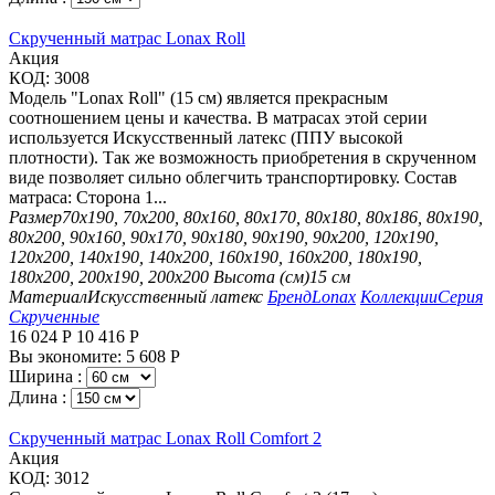
Скрученный матрас Lonax Roll
Aкция
КОД:
3008
Модель "Lonax Roll" (15 см) является прекрасным
соотношением цены и качества. В матрасах этой серии
используется Искусственный латекс (ППУ высокой
плотности). Так же возможность приобретения в скрученном
виде позволяет сильно облегчить транспортировку. Состав
матраса: Сторона 1...
Размер
70х190, 70х200, 80х160, 80х170, 80х180, 80х186, 80х190,
80х200, 90х160, 90х170, 90х180, 90х190, 90х200, 120х190,
120х200, 140х190, 140х200, 160х190, 160х200, 180х190,
180х200, 200х190, 200х200
Высота (см)
15 см
Материал
Искусственный латекс
Бренд
Lonax
Коллекции
Серия
Скрученные
16 024
Р
10 416
Р
Вы экономите:
5 608
Р
Ширина :
Длина :
Скрученный матрас Lonax Roll Comfort 2
Aкция
КОД:
3012