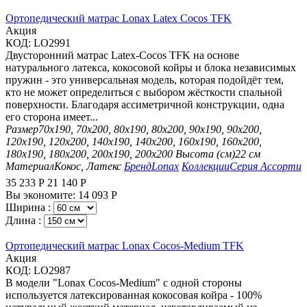
Ортопедический матрас Lonax Latex Cocos TFK
Aкция
КОД:
LO2991
Двусторонний матрас Latex-Cocos TFK на основе
натурального латекса, кокосовой койры и блока независимых
пружин - это универсальная модель, которая подойдёт тем,
кто не может определиться с выбором жёсткости спальной
поверхности. Благодаря ассиметричной конструкции, одна
его сторона имеет...
Размер
70х190, 70х200, 80х190, 80х200, 90х190, 90х200,
120х190, 120х200, 140х190, 140х200, 160х190, 160х200,
180х190, 180х200, 200х190, 200х200
Высота (см)
22 см
Материал
Кокос, Латекс
Бренд
Lonax
Коллекции
Серия Ассорти
35 233
Р
21 140
Р
Вы экономите:
14 093
Р
Ширина :
Длина :
Ортопедический матрас Lonax Cocos-Medium TFK
Aкция
КОД:
LO2987
В модели "Lonax Cocos-Medium" с одной стороны
используется латексированная кокосовая койра - 100%