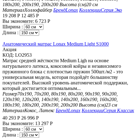
180х200, 200х190, 200х200
Высота (см)
20 см
Материал
Холлофайбер
Бренд
Lonax
Коллекции
Серия Эко
19 208
Р
12 485
Р
Вы экономите:
6 723
Р
Ширина :
Длина :
Анатомический матрас Lonax Medium Light S1000
Aкция
КОД:
LO2953
Матрас средней жёсткости Medium Ligh на основе
натурального латекса, кокосовой койры и независимого
пружинного блока с плотностью пружин 500шт./м2 - это
универсальная модель, которая подойдёт большинству
покупателей. Высокий уровень анатомической поддержки,
который достигается оптимальным...
Размер
70х190, 70х200, 80х190, 80х200, 90х190, 90х200,
120х190, 120х200, 140х190, 140х200, 160х190, 160х200,
180х190, 180х200, 200х190, 200х200
Высота (см)
23 см
Материал
Кокос, Латекс
Бренд
Lonax
Коллекции
Серия Классик
40 293
Р
26 996
Р
Вы экономите:
13 297
Р
Ширина :
Длина :