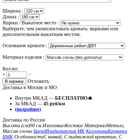
Ширина :
Длина :
Ящики / Выкатное место :
Выберите, чем укомплектовать кровать: ящиками или
дополнительным выкатным местом.
Основание кровати :
Материал изделия :
Кол-во:
+
−
Отложить
В корзину
Доставка в Москву и МО
Внутри МКАД —
БЕСПЛАТНО🔥
За МКАД —
45 руб/км
(подробнее)
Доставка по России
Высота (см)
90 см
Изголовье
Жесткое
Материал
Металл,
Массив сосны
Бренд
Владимирская МК
Коллекции
Кровати
ВМК
Особенности
С ковкой, С выдвижной кроватью, С