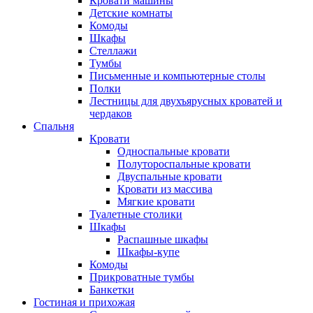
Кровати машины
Детские комнаты
Комоды
Шкафы
Стеллажи
Тумбы
Письменные и компьютерные столы
Полки
Лестницы для двухъярусных кроватей и
чердаков
Спальня
Кровати
Односпальные кровати
Полутороспальные кровати
Двуспальные кровати
Кровати из массива
Мягкие кровати
Туалетные столики
Шкафы
Распашные шкафы
Шкафы-купе
Комоды
Прикроватные тумбы
Банкетки
Гостиная и прихожая