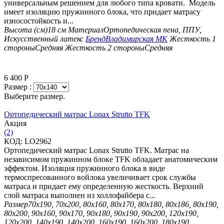
универсальным решением для любого типа кровати. Модель
имеет изоляцию пружинного блока, что придает матрасу
износостойкость и...
Высота (см)
18 см
Материал
Ортопедическая пена, ППУ,
Искусственный латекс
Бренд
Владимирская МК
Жесткость 1
стороны
Средняя
Жесткость 2 стороны
Средняя
6 400
Р
Размер :
Выберите размер.
Ортопедический матрас Lonax Strutto TFK
Aкция
(2)
КОД:
LO2962
Ортопедический матрас Lonax Strutto TFK. Матрас на
независимом пружинном блоке TFK обладает анатомическим
эффектом. Изоляция пружинного блока в виде
термоспресованного войлока увеличивает срок службы
матраса и придает ему определенную жесткость. Верхний
слой матраса выполнен из холлофайбера с...
Размер
70х190, 70х200, 80х160, 80х170, 80х180, 80х186, 80х190,
80х200, 90х160, 90х170, 90х180, 90х190, 90х200, 120х190,
120х200, 140х190, 140х200, 160х190, 160х200, 180х190,