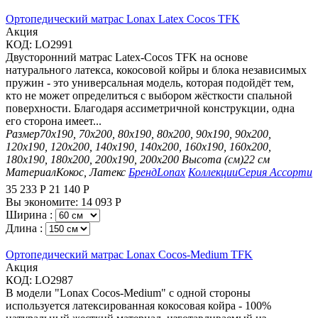
Ортопедический матрас Lonax Latex Cocos TFK
Aкция
КОД:
LO2991
Двусторонний матрас Latex-Cocos TFK на основе
натурального латекса, кокосовой койры и блока независимых
пружин - это универсальная модель, которая подойдёт тем,
кто не может определиться с выбором жёсткости спальной
поверхности. Благодаря ассиметричной конструкции, одна
его сторона имеет...
Размер
70х190, 70х200, 80х190, 80х200, 90х190, 90х200,
120х190, 120х200, 140х190, 140х200, 160х190, 160х200,
180х190, 180х200, 200х190, 200х200
Высота (см)
22 см
Материал
Кокос, Латекс
Бренд
Lonax
Коллекции
Серия Ассорти
35 233
Р
21 140
Р
Вы экономите:
14 093
Р
Ширина :
Длина :
Ортопедический матрас Lonax Cocos-Medium TFK
Aкция
КОД:
LO2987
В модели "Lonax Cocos-Medium" с одной стороны
используется латексированная кокосовая койра - 100%