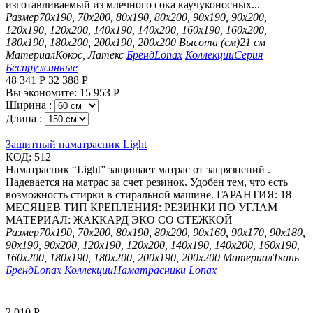
изготавливаемый из млечного сока каучуконосных...
Размер
70х190, 70х200, 80х190, 80х200, 90х190, 90х200,
120х190, 120х200, 140х190, 140х200, 160х190, 160х200,
180х190, 180х200, 200х190, 200х200
Высота (см)
21 см
Материал
Кокос, Латекс
Бренд
Lonax
Коллекции
Серия
Беспружинные
48 341
Р
32 388
Р
Вы экономите:
15 953
Р
Ширина :
Длина :
Защитный наматрасник Light
КОД:
512
Наматрасник “Light” защищает матрас от загрязнений .
Надевается на матрас за счет резинок. Удобен тем, что есть
возможность стирки в стиральной машине. ГАРАНТИЯ: 18
МЕСЯЦЕВ ТИП КРЕПЛЕНИЯ: РЕЗИНКИ ПО УГЛАМ
МАТЕРИАЛ: ЖАККАРД ЭКО СО СТЕЖКОЙ
Размер
70х190, 70х200, 80х190, 80х200, 90х160, 90х170, 90х180,
90х190, 90х200, 120х190, 120х200, 140х190, 140х200, 160х190,
160х200, 180х190, 180х200, 200х190, 200х200
Материал
Ткань
Бренд
Lonax
Коллекции
Наматрасники Lonax
2 010
Р