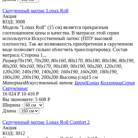
Скрученный матрас Lonax Roll
Aкция
КОД:
3008
Модель "Lonax Roll" (15 см) является прекрасным
соотношением цены и качества. В матрасах этой серии
используется Искусственный латекс (ППУ высокой
плотности). Так же возможность приобретения в скрученном
виде позволяет сильно облегчить транспортировку. Состав
матраса: Сторона 1...
Размер
70х190, 70х200, 80х160, 80х170, 80х180, 80х186, 80х190,
80х200, 90х160, 90х170, 90х180, 90х190, 90х200, 120х190,
120х200, 140х190, 140х200, 160х190, 160х200, 180х190,
180х200, 200х190, 200х200
Высота (см)
15 см
Материал
Искусственный латекс
Бренд
Lonax
Коллекции
Серия
Скрученные
16 024
Р
10 416
Р
Вы экономите:
5 608
Р
Ширина :
Длина :
Скрученный матрас Lonax Roll Comfort 2
Aкция
КОД:
3012