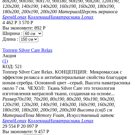
80х200, 90х160, 90х170, 90х180, 90х190, 90х200, 120х190,
120х200, 140х190, 140х200, 160х190, 160х200, 180х190,
180х200, 200х190, 200х200
Материал
Шерсть мериноса
Бренд
Lonax
Коллекции
Наматрасники Lonax
4 462
Р
3 570
Р
Вы экономите:
892
Р
Ширина :
Длина :
Топпер Silver Care Relax
Aкция
(1)
КОД:
521
Топпер Silver Care Relax. КОНЦЕПЦИЯ: Микромассаж с
эффектом релакса и антибактериальные свойства благодаря
ионам серебра. Основной цвет –серый. Высота наматрасника
около 7 см. ЧЕХОЛ: Ткань Silver Care это технология
изготовления матрасной ткани, созданная на основе...
Размер
70х190, 70х200, 80х190, 80х200, 90х190, 90х200,
120х190, 120х200, 140х190, 140х200, 160х190, 160х200,
180х190, 180х200, 200х190, 200х200
Высота (см)
5 см
Материал
Пена Memory Foam, Искусственный латекс
Бренд
Lonax
Коллекции
Наматрасники Lonax
29 554
Р
20 097
Р
Вы экономите:
9 457
Р