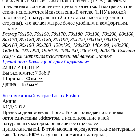
Скрученный матрас Lonax Roll Comfort 2 (17 см) является
прекрасным соотношением цены и качества. В матрасах этой
серии используется Искусственный латекс (ППУ высокой
плотности) и натуральный Латекс 2 см высотой (с одной
стороны), что делает матрас более удобным и комфортным.
Так же...
Размер
70х150, 70х160, 70х170, 70х180, 70х190, 70х200, 80х160,
80х170, 80х180, 80х186, 80х190, 80х200, 90х160, 90х170,
90х180, 90х190, 90х200, 120х190, 120х200, 140х190, 140х200,
160х190, 160х200, 180х190, 180х200, 200х190, 200х200
Высота
(см)
17 см
Материал
Искусственный латекс, Латекс
Бренд
Lonax
Коллекции
Серия Скрученные
22 817
Р
14 831
Р
Вы экономите:
7 986
Р
Ширина :
Длина :
Беспружинный матрас Lonax Fusion
Aкция
КОД:
2972
Превосходная модель "Lonax Fusion" обладает отличным
ортопедическим эффектом, а использование в ней
натуральных материалов делает ее еще более
привлекательной. В этой модели чередуются такие материалы
как: Латекс-100% натуральный мягкий материал,