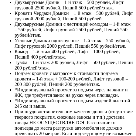
Двухъярусные Домик – 1-й этаж – 500 рублей, Лифт
грузовой 2500 рублей, Пеший 500 рублей/этаж.
Кровати-Чердаки Домики – 1-й этаж – 500 рублей, Лифт
грузовой 2000 рублей, Пеший 500 рублей.
Двухъярусные Домики с лестницей-комодом – 1-й этаж
– 550 рублей, Лифт грузовой 2500 рублей, Пеший 550
рублей/этаж.
Угловые Домики одноярусные – 1-й этаж – 550 рублей,
Лифт грузовой 2000 рублей, Пеший 550 рублей/этаж.
Комод – 1-й этаж 400 рублей, Лифт – 1000 рублей,
Пеший 400 рублей/этаж.
Тумба – 1-й этаж 200 рублей, Лифт – 500 рублей, Пеший
200 рублей/этаж.
Подъем кровати с матрасом к стоимости подъема
кровати – 1-й этаж + 100-200 рублей, Лифт грузовой –
200-300 рублей, Пеший 200 рублей/этаж.
*Индивидуальный просчет за подъем через паркинг и
ЖК, где требуется занос на руках через площадки.
*Индивидуальный просчет за подъем изделий высотой
245 см и выше.
При неудовлетворительном качестве дороги (отсутствие
твердого покрытия, снежные заносы и т.п.) доставка
товара НЕ ОСУЩЕСТВЛЯЕТСЯ. Расстояние от
подъезда до места разгрузки автомобиля не должно
превышать 20 метров. Если подъезд к дому не возможен