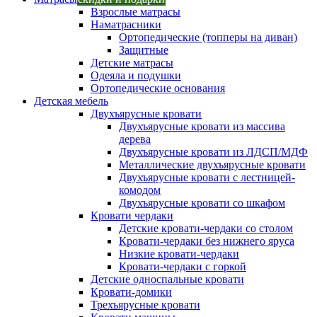
Взрослые матрасы
Наматрасники
Ортопедические (топперы на диван)
Защитные
Детские матрасы
Одеяла и подушки
Ортопедические основания
Детская мебель
Двухъярусные кровати
Двухъярусные кровати из массива
дерева
Двухъярусные кровати из ЛДСП/МДФ
Металлические двухъярусные кровати
Двухъярусные кровати с лестницей-
комодом
Двухъярусные кровати со шкафом
Кровати чердаки
Детские кровати-чердаки со столом
Кровати-чердаки без нижнего яруса
Низкие кровати-чердаки
Кровати-чердаки с горкой
Детские односпальные кровати
Кровати-домики
Трехъярусные кровати