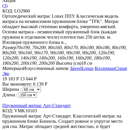
Aкция
(3)
КОД:
LO2960
Ортопедический матрас Lonax ППУ. Классическая модель
матраса на независимом пружинном блоке "TFK". Матрас
обладает высокой степенью комфорта, умеренно-мягкий.
Основа матраса - независимый пружинный блок (каждая
пружина в отдельном чехле) плотностью 256 шт/кв. м.
Изоляция пружинного блока в...
Размер
70х190, 70х200, 80х160, 80х170, 80х180, 80х186, 80х190,
80х200, 90х160, 90х170, 90х180, 90х190, 90х200, 120х190,
120х200, 140х190, 140х200, 160х190, 160х200, 180х190,
180х200, 200х190, 200х200
Высота (см)
18 см
Материал
Искусственный латекс
Бренд
Lonax
Коллекции
Серия
Эко
19 183
Р
13 044
Р
Вы экономите:
6 139
Р
Ширина :
Длина :
Пружинный матрас Арт-Стандарт
КОД:
VMK10103
Пружинный матрас Арт-Стандарт. Классический матрас на
пружинном блоке Боннель. Создает ровное и упругое место
для сна. Матрас обладает средней жесткостью, и будет