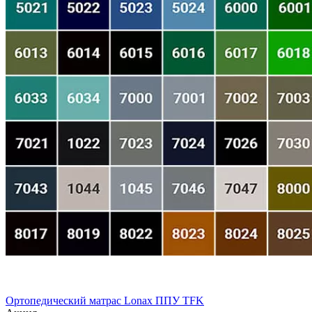
Ортопедический матрас Lonax ППУ TFK