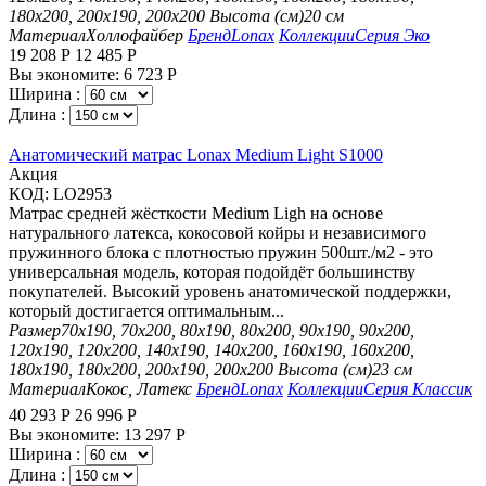
180х200, 200х190, 200х200
Высота (см)
20 см
Материал
Холлофайбер
Бренд
Lonax
Коллекции
Серия Эко
19 208
Р
12 485
Р
Вы экономите:
6 723
Р
Ширина :
Длина :
Анатомический матрас Lonax Medium Light S1000
Aкция
КОД:
LO2953
Матрас средней жёсткости Medium Ligh на основе
натурального латекса, кокосовой койры и независимого
пружинного блока с плотностью пружин 500шт./м2 - это
универсальная модель, которая подойдёт большинству
покупателей. Высокий уровень анатомической поддержки,
который достигается оптимальным...
Размер
70х190, 70х200, 80х190, 80х200, 90х190, 90х200,
120х190, 120х200, 140х190, 140х200, 160х190, 160х200,
180х190, 180х200, 200х190, 200х200
Высота (см)
23 см
Материал
Кокос, Латекс
Бренд
Lonax
Коллекции
Серия Классик
40 293
Р
26 996
Р
Вы экономите:
13 297
Р
Ширина :
Длина :