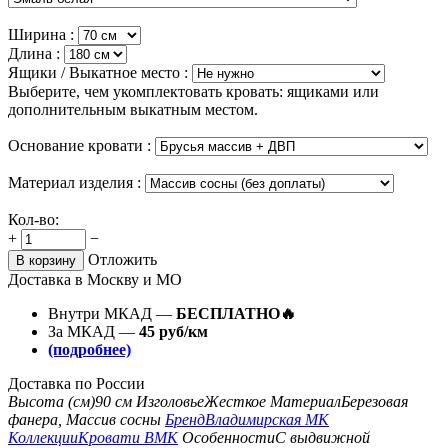
Ширина :
Длина :
Ящики / Выкатное место :
Выберите, чем укомплектовать кровать: ящиками или
дополнительным выкатным местом.
Основание кровати :
Материал изделия :
Кол-во:
+
−
Отложить
В корзину
Доставка в Москву и МО
Внутри МКАД —
БЕСПЛАТНО🔥
За МКАД —
45 руб/км
(подробнее)
Доставка по России
Высота (см)
90 см
Изголовье
Жесткое
Материал
Березовая
фанера, Массив сосны
Бренд
Владимирская МК
Коллекции
Кровати ВМК
Особенности
С выдвижной