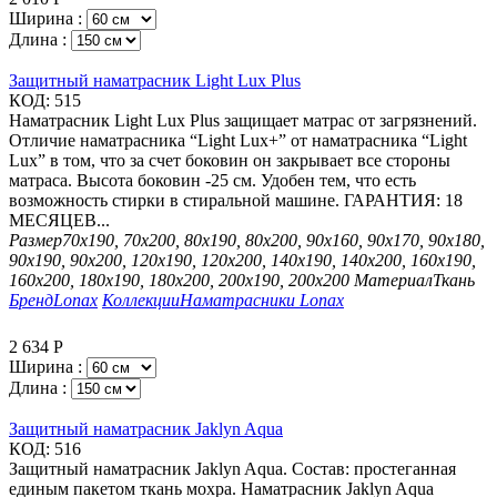
Ширина :
Длина :
Защитный наматрасник Light Lux Plus
КОД:
515
Наматрасник Light Lux Plus защищает матрас от загрязнений.
Отличие наматрасника “Light Lux+” от наматрасника “Light
Lux” в том, что за счет боковин он закрывает все стороны
матраса. Высота боковин -25 см. Удобен тем, что есть
возможность стирки в стиральной машине. ГАРАНТИЯ: 18
МЕСЯЦЕВ...
Размер
70х190, 70х200, 80х190, 80х200, 90х160, 90х170, 90х180,
90х190, 90х200, 120х190, 120х200, 140х190, 140х200, 160х190,
160х200, 180х190, 180х200, 200х190, 200х200
Материал
Ткань
Бренд
Lonax
Коллекции
Наматрасники Lonax
2 634
Р
Ширина :
Длина :
Защитный наматрасник Jaklyn Aqua
КОД:
516
Защитный наматрасник Jaklyn Aqua. Состав: простеганная
единым пакетом ткань мохра. Наматрасник Jaklyn Aqua