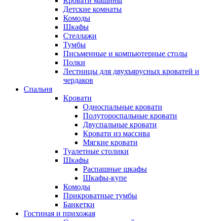
Кровати машины
Детские комнаты
Комоды
Шкафы
Стеллажи
Тумбы
Письменные и компьютерные столы
Полки
Лестницы для двухъярусных кроватей и
чердаков
Спальня
Кровати
Односпальные кровати
Полутороспальные кровати
Двуспальные кровати
Кровати из массива
Мягкие кровати
Туалетные столики
Шкафы
Распашные шкафы
Шкафы-купе
Комоды
Прикроватные тумбы
Банкетки
Гостиная и прихожая