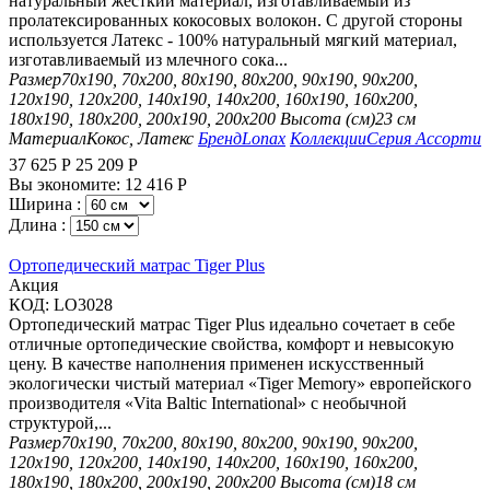
натуральный жесткий материал, изготавливаемый из
пролатексированных кокосовых волокон. С другой стороны
используется Латекс - 100% натуральный мягкий материал,
изготавливаемый из млечного сока...
Размер
70х190, 70х200, 80х190, 80х200, 90х190, 90х200,
120х190, 120х200, 140х190, 140х200, 160х190, 160х200,
180х190, 180х200, 200х190, 200х200
Высота (см)
23 см
Материал
Кокос, Латекс
Бренд
Lonax
Коллекции
Серия Ассорти
37 625
Р
25 209
Р
Вы экономите:
12 416
Р
Ширина :
Длина :
Ортопедический матрас Tiger Plus
Aкция
КОД:
LO3028
Ортопедический матрас Tiger Plus идеально сочетает в себе
отличные ортопедические свойства, комфорт и невысокую
цену. В качестве наполнения применен искусственный
экологически чистый материал «Tiger Memory» европейского
производителя «Vita Baltic International» с необычной
структурой,...
Размер
70х190, 70х200, 80х190, 80х200, 90х190, 90х200,
120х190, 120х200, 140х190, 140х200, 160х190, 160х200,
180х190, 180х200, 200х190, 200х200
Высота (см)
18 см