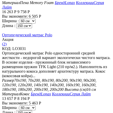
Материал
Пена Memory Foam
Бренд
Lonax
Коллекции
Серия
Лайт
16 263
Р
9 758
Р
Вы экономите:
6 505
Р
Ширина :
Длина :
Ортопедический матрас Polo
Aкция
(2)
КОД:
LO3031
Ортопедический матрас Polo односторонний средней
жесткости - недорогой вариант экологически чистого матраса.
В основе изделия - пружинный блок независимого
размещения пружин TFK Light (210 пр/м2.). Наполнитель из
натурального кокоса дополняет архитектуру матраса. Кокос
(кокосовая койра)...
Размер
70х190, 70х200, 80х190, 80х200, 90х190, 90х200,
120х190, 120х200, 140х190, 140х200, 160х190, 160х200,
180х190, 180х200, 200х190, 200х200
Высота (см)
16 см
Материал
Кокос
Бренд
Lonax
Коллекции
Серия Лайт
13 657
Р
8 194
Р
Вы экономите:
5 463
Р
Ширина :
Длина :