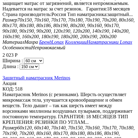
защищает матрас от загрязнений, является непромокаемым.
Надевается на матрас за счет резинок. Гарантия:18 месяцев
Страна производитель:Россия Тип наматрасника:защитный...
Размер
70х150, 70х160, 70х170, 70х180, 70х190, 70х200, 80х160,
80х170, 80х180, 80х186, 80х190, 80х200, 90х160, 90х170,
90х180, 90х190, 90х200, 120х190, 120х200, 140х190, 140х200,
160х190, 160х200, 180х190, 180х200, 200х190, 200х200
Материал
Махра
Бренд
Lonax
Коллекции
Наматрасники Lonax
Особенности
Непромокаемый
2 023
Р
Ширина :
Длина :
Защитный наматрасник Merinos
Aкция
КОД:
518
Наматрасник Merinos (с резинками). Шерсть осуществляет
микромассаж тела, улучшается кровообращение и обмен
веществ. Тело дышит – так как шерсть имеет между
ворсинками миллионы воздушных пузырьков, поддерживает
постоянную температуру. ГАРАНТИЯ: 18 МЕСЯЦЕВ ТИП
КРЕПЛЕНИЯ: РЕЗИНКИ ПО УГЛАМ...
Размер
60х120, 60х140, 70х140, 70х150, 70х160, 70х170, 70х180,
70х190, 70х200, 80х160, 80х170, 80х180, 80х186, 80х190,