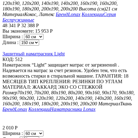
120х190, 120х200, 140х190, 140х200, 160х190, 160х200,
180х190, 180х200, 200х190, 200х200
Высота (см)
21 см
Материал
Кокос, Латекс
Бренд
Lonax
Коллекции
Серия
Беспружинные
48 341
Р
32 388
Р
Вы экономите:
15 953
Р
Ширина :
Длина :
Защитный наматрасник Light
КОД:
512
Наматрасник “Light” защищает матрас от загрязнений .
Надевается на матрас за счет резинок. Удобен тем, что есть
возможность стирки в стиральной машине. ГАРАНТИЯ: 18
МЕСЯЦЕВ ТИП КРЕПЛЕНИЯ: РЕЗИНКИ ПО УГЛАМ
МАТЕРИАЛ: ЖАККАРД ЭКО СО СТЕЖКОЙ
Размер
70х190, 70х200, 80х190, 80х200, 90х160, 90х170, 90х180,
90х190, 90х200, 120х190, 120х200, 140х190, 140х200, 160х190,
160х200, 180х190, 180х200, 200х190, 200х200
Материал
Ткань
Бренд
Lonax
Коллекции
Наматрасники Lonax
2 010
Р
Ширина :