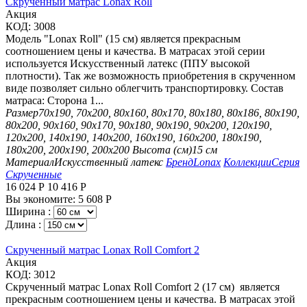
Скрученный матрас Lonax Roll
Aкция
КОД:
3008
Модель "Lonax Roll" (15 см) является прекрасным
соотношением цены и качества. В матрасах этой серии
используется Искусственный латекс (ППУ высокой
плотности). Так же возможность приобретения в скрученном
виде позволяет сильно облегчить транспортировку. Состав
матраса: Сторона 1...
Размер
70х190, 70х200, 80х160, 80х170, 80х180, 80х186, 80х190,
80х200, 90х160, 90х170, 90х180, 90х190, 90х200, 120х190,
120х200, 140х190, 140х200, 160х190, 160х200, 180х190,
180х200, 200х190, 200х200
Высота (см)
15 см
Материал
Искусственный латекс
Бренд
Lonax
Коллекции
Серия
Скрученные
16 024
Р
10 416
Р
Вы экономите:
5 608
Р
Ширина :
Длина :
Скрученный матрас Lonax Roll Comfort 2
Aкция
КОД:
3012
Скрученный матрас Lonax Roll Comfort 2 (17 см) является
прекрасным соотношением цены и качества. В матрасах этой