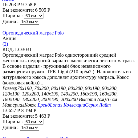
16 263
Р
9 758
Р
Вы экономите:
6 505
Р
Ширина :
Длина :
Ортопедический матрас Polo
Aкция
(2)
КОД:
LO3031
Ортопедический матрас Polo односторонний средней
жесткости - недорогой вариант экологически чистого матраса.
В основе изделия - пружинный блок независимого
размещения пружин TFK Light (210 пр/м2.). Наполнитель из
натурального кокоса дополняет архитектуру матраса. Кокос
(кокосовая койра)...
Размер
70х190, 70х200, 80х190, 80х200, 90х190, 90х200,
120х190, 120х200, 140х190, 140х200, 160х190, 160х200,
180х190, 180х200, 200х190, 200х200
Высота (см)
16 см
Материал
Кокос
Бренд
Lonax
Коллекции
Серия Лайт
13 657
Р
8 194
Р
Вы экономите:
5 463
Р
Ширина :
Длина :