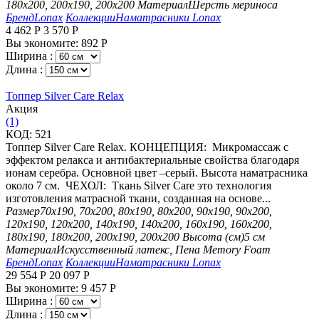
180х200, 200х190, 200х200
Материал
Шерсть мериноса
Бренд
Lonax
Коллекции
Наматрасники Lonax
4 462
Р
3 570
Р
Вы экономите:
892
Р
Ширина :
Длина :
Топпер Silver Care Relax
Aкция
(1)
КОД:
521
Топпер Silver Care Relax. КОНЦЕПЦИЯ: Микромассаж с
эффектом релакса и антибактериальные свойства благодаря
ионам серебра. Основной цвет –серый. Высота наматрасника
около 7 см. ЧЕХОЛ: Ткань Silver Care это технология
изготовления матрасной ткани, созданная на основе...
Размер
70х190, 70х200, 80х190, 80х200, 90х190, 90х200,
120х190, 120х200, 140х190, 140х200, 160х190, 160х200,
180х190, 180х200, 200х190, 200х200
Высота (см)
5 см
Материал
Искусственный латекс, Пена Memory Foam
Бренд
Lonax
Коллекции
Наматрасники Lonax
29 554
Р
20 097
Р
Вы экономите:
9 457
Р
Ширина :
Длина :