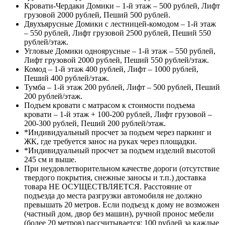
Кровати-Чердаки Домики – 1-й этаж – 500 рублей, Лифт
грузовой 2000 рублей, Пеший 500 рублей.
Двухъярусные Домики с лестницей-комодом – 1-й этаж
– 550 рублей, Лифт грузовой 2500 рублей, Пеший 550
рублей/этаж.
Угловые Домики одноярусные – 1-й этаж – 550 рублей,
Лифт грузовой 2000 рублей, Пеший 550 рублей/этаж.
Комод – 1-й этаж 400 рублей, Лифт – 1000 рублей,
Пеший 400 рублей/этаж.
Тумба – 1-й этаж 200 рублей, Лифт – 500 рублей, Пеший
200 рублей/этаж.
Подъем кровати с матрасом к стоимости подъема
кровати – 1-й этаж + 100-200 рублей, Лифт грузовой –
200-300 рублей, Пеший 200 рублей/этаж.
*Индивидуальный просчет за подъем через паркинг и
ЖК, где требуется занос на руках через площадки.
*Индивидуальный просчет за подъем изделий высотой
245 см и выше.
При неудовлетворительном качестве дороги (отсутствие
твердого покрытия, снежные заносы и т.п.) доставка
товара НЕ ОСУЩЕСТВЛЯЕТСЯ. Расстояние от
подъезда до места разгрузки автомобиля не должно
превышать 20 метров. Если подъезд к дому не возможен
(частный дом, двор без машин), ручной пронос мебели
(более 20 метров) рассчитывается: 100 рублей за каждые