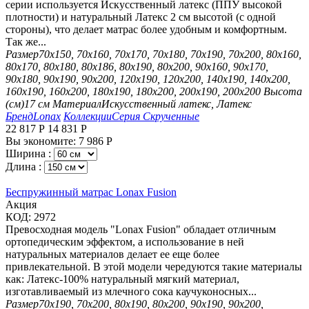
серии используется Искусственный латекс (ППУ высокой
плотности) и натуральный Латекс 2 см высотой (с одной
стороны), что делает матрас более удобным и комфортным.
Так же...
Размер
70х150, 70х160, 70х170, 70х180, 70х190, 70х200, 80х160,
80х170, 80х180, 80х186, 80х190, 80х200, 90х160, 90х170,
90х180, 90х190, 90х200, 120х190, 120х200, 140х190, 140х200,
160х190, 160х200, 180х190, 180х200, 200х190, 200х200
Высота
(см)
17 см
Материал
Искусственный латекс, Латекс
Бренд
Lonax
Коллекции
Серия Скрученные
22 817
Р
14 831
Р
Вы экономите:
7 986
Р
Ширина :
Длина :
Беспружинный матрас Lonax Fusion
Aкция
КОД:
2972
Превосходная модель "Lonax Fusion" обладает отличным
ортопедическим эффектом, а использование в ней
натуральных материалов делает ее еще более
привлекательной. В этой модели чередуются такие материалы
как: Латекс-100% натуральный мягкий материал,
изготавливаемый из млечного сока каучуконосных...
Размер
70х190, 70х200, 80х190, 80х200, 90х190, 90х200,