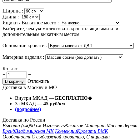
Ширина :
Длина :
Ящики / Выкатное место :
Выберите, чем укомплектовать кровать: ящиками или
дополнительным выкатным местом.
Основание кровати :
Материал изделия :
Кол-во:
+
−
Отложить
В корзину
Доставка в Москву и МО
Внутри МКАД —
БЕСПЛАТНО🔥
За МКАД —
45 руб/км
(подробнее)
Доставка по России
Высота (см)
90 см
Изголовье
Жесткое
Материал
Массив дерева
Бренд
Владимирская МК
Коллекции
Кровати ВМК
Особенности
С выдвижной кроватью, С ящиками