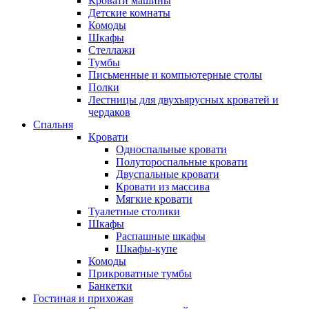
Кровати машины
Детские комнаты
Комоды
Шкафы
Стеллажи
Тумбы
Письменные и компьютерные столы
Полки
Лестницы для двухъярусных кроватей и
чердаков
Спальня
Кровати
Односпальные кровати
Полутороспальные кровати
Двуспальные кровати
Кровати из массива
Мягкие кровати
Туалетные столики
Шкафы
Распашные шкафы
Шкафы-купе
Комоды
Прикроватные тумбы
Банкетки
Гостиная и прихожая