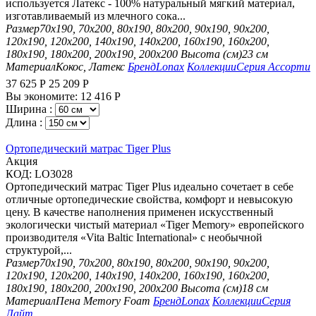
используется Латекс - 100% натуральный мягкий материал,
изготавливаемый из млечного сока...
Размер
70х190, 70х200, 80х190, 80х200, 90х190, 90х200,
120х190, 120х200, 140х190, 140х200, 160х190, 160х200,
180х190, 180х200, 200х190, 200х200
Высота (см)
23 см
Материал
Кокос, Латекс
Бренд
Lonax
Коллекции
Серия Ассорти
37 625
Р
25 209
Р
Вы экономите:
12 416
Р
Ширина :
Длина :
Ортопедический матрас Tiger Plus
Aкция
КОД:
LO3028
Ортопедический матрас Tiger Plus идеально сочетает в себе
отличные ортопедические свойства, комфорт и невысокую
цену. В качестве наполнения применен искусственный
экологически чистый материал «Tiger Memory» европейского
производителя «Vita Baltic International» с необычной
структурой,...
Размер
70х190, 70х200, 80х190, 80х200, 90х190, 90х200,
120х190, 120х200, 140х190, 140х200, 160х190, 160х200,
180х190, 180х200, 200х190, 200х200
Высота (см)
18 см
Материал
Пена Memory Foam
Бренд
Lonax
Коллекции
Серия
Лайт