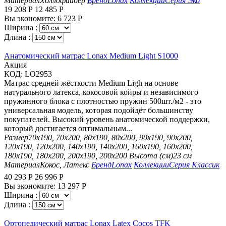
Материал
Холлофайбер
Бренд
Lonax
Коллекции
Серия Эко
19 208
Р
12 485
Р
Вы экономите:
6 723
Р
Ширина :
Длина :
Анатомический матрас Lonax Medium Light S1000
Aкция
КОД:
LO2953
Матрас средней жёсткости Medium Ligh на основе
натурального латекса, кокосовой койры и независимого
пружинного блока с плотностью пружин 500шт./м2 - это
универсальная модель, которая подойдёт большинству
покупателей. Высокий уровень анатомической поддержки,
который достигается оптимальным...
Размер
70х190, 70х200, 80х190, 80х200, 90х190, 90х200,
120х190, 120х200, 140х190, 140х200, 160х190, 160х200,
180х190, 180х200, 200х190, 200х200
Высота (см)
23 см
Материал
Кокос, Латекс
Бренд
Lonax
Коллекции
Серия Классик
40 293
Р
26 996
Р
Вы экономите:
13 297
Р
Ширина :
Длина :
Ортопедический матрас Lonax Latex Cocos TFK