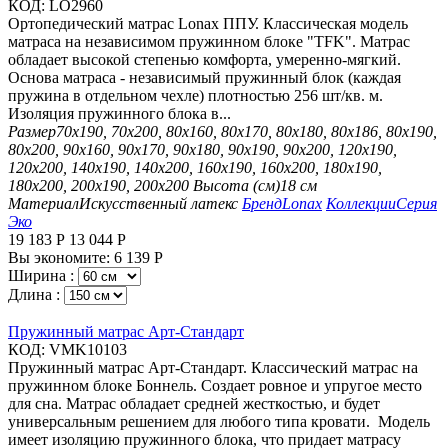
КОД:
LO2960
Ортопедический матрас Lonax ППУ. Классическая модель
матраса на независимом пружинном блоке "TFK". Матрас
обладает высокой степенью комфорта, умеренно-мягкий.
Основа матраса - независимый пружинный блок (каждая
пружина в отдельном чехле) плотностью 256 шт/кв. м.
Изоляция пружинного блока в...
Размер
70х190, 70х200, 80х160, 80х170, 80х180, 80х186, 80х190,
80х200, 90х160, 90х170, 90х180, 90х190, 90х200, 120х190,
120х200, 140х190, 140х200, 160х190, 160х200, 180х190,
180х200, 200х190, 200х200
Высота (см)
18 см
Материал
Искусственный латекс
Бренд
Lonax
Коллекции
Серия
Эко
19 183
Р
13 044
Р
Вы экономите:
6 139
Р
Ширина :
Длина :
Пружинный матрас Арт-Стандарт
КОД:
VMK10103
Пружинный матрас Арт-Стандарт. Классический матрас на
пружинном блоке Боннель. Создает ровное и упругое место
для сна. Матрас обладает средней жесткостью, и будет
универсальным решением для любого типа кровати. Модель
имеет изоляцию пружинного блока, что придает матрасу