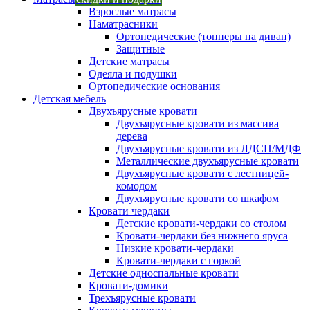
Взрослые матрасы
Наматрасники
Ортопедические (топперы на диван)
Защитные
Детские матрасы
Одеяла и подушки
Ортопедические основания
Детская мебель
Двухъярусные кровати
Двухъярусные кровати из массива
дерева
Двухъярусные кровати из ЛДСП/МДФ
Металлические двухъярусные кровати
Двухъярусные кровати с лестницей-
комодом
Двухъярусные кровати со шкафом
Кровати чердаки
Детские кровати-чердаки со столом
Кровати-чердаки без нижнего яруса
Низкие кровати-чердаки
Кровати-чердаки с горкой
Детские односпальные кровати
Кровати-домики
Трехъярусные кровати