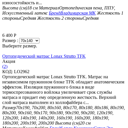
износостойкость и...
Высота (см)
18 см
Материал
Ортопедическая пена, ППУ,
Искусственный латекс
Бренд
Владимирская МК
Жесткость 1
стороны
Средняя
Жесткость 2 стороны
Средняя
6 400
Р
Размер :
Выберите размер.
Ортопедический матрас Lonax Strutto TFK
Aкция
(2)
КОД:
LO2962
Ортопедический матрас Lonax Strutto TFK. Матрас на
независимом пружинном блоке TFK обладает анатомическим
эффектом. Изоляция пружинного блока в виде
термоспресованного войлока увеличивает срок службы
матраса и придает ему определенную жесткость. Верхний
слой матраса выполнен из холлофайбера с...
Размер
70х190, 70х200, 80х160, 80х170, 80х180, 80х186, 80х190,
80х200, 90х160, 90х170, 90х180, 90х190, 90х200, 120х190,
120х200, 140х190, 140х200, 160х190, 160х200, 180х190,
180х200, 200х190, 200х200
Высота (см)
20 см