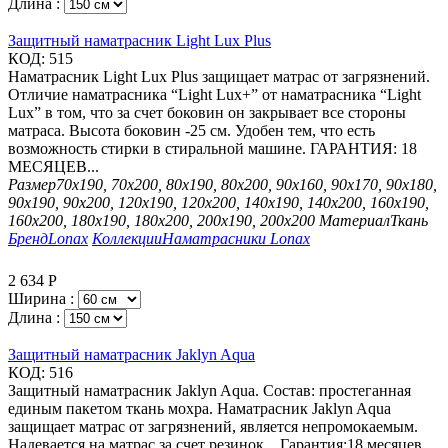
Длина :
Защитный наматрасник Light Lux Plus
КОД:
515
Наматрасник Light Lux Plus защищает матрас от загрязнений.
Отличие наматрасника “Light Lux+” от наматрасника “Light
Lux” в том, что за счет боковин он закрывает все стороны
матраса. Высота боковин -25 см. Удобен тем, что есть
возможность стирки в стиральной машине. ГАРАНТИЯ: 18
МЕСЯЦЕВ...
Размер
70х190, 70х200, 80х190, 80х200, 90х160, 90х170, 90х180,
90х190, 90х200, 120х190, 120х200, 140х190, 140х200, 160х190,
160х200, 180х190, 180х200, 200х190, 200х200
Материал
Ткань
Бренд
Lonax
Коллекции
Наматрасники Lonax
2 634
Р
Ширина :
Длина :
Защитный наматрасник Jaklyn Aqua
КОД:
516
Защитный наматрасник Jaklyn Aqua. Состав: простеганная
единым пакетом ткань мохра. Наматрасник Jaklyn Aqua
защищает матрас от загрязнений, является непромокаемым.
Надевается на матрас за счет резинок. Гарантия:18 месяцев