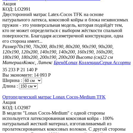
Aкция
КОД:
LO2991
Двусторонний матрас Latex-Cocos TFK на основе
натурального латекса, кокосовой койры и блока независимых
пружин - это универсальная модель, которая подойдёт тем,
кто не может определиться с выбором жёсткости спальной
поверхности. Благодаря ассиметричной конструкции, одна
его сторона имеет...
Размер
70х190, 70х200, 80х190, 80х200, 90х190, 90х200,
120х190, 120х200, 140х190, 140х200, 160х190, 160х200,
180х190, 180х200, 200х190, 200х200
Высота (см)
22 см
Материал
Кокос, Латекс
Бренд
Lonax
Коллекции
Серия Ассорти
35 233
Р
21 140
Р
Вы экономите:
14 093
Р
Ширина :
Длина :
Ортопедический матрас Lonax Cocos-Medium TFK
Aкция
КОД:
LO2987
В модели "Lonax Cocos-Medium" с одной стороны
используется латексированная кокосовая койра - 100%
натуральный жесткий материал, изготавливаемый из
пролатексированных кокосовых волокон. С другой стороны