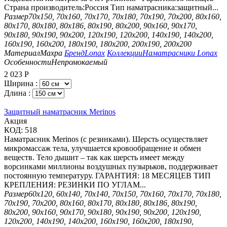
Страна производитель:Россия Тип наматрасника:защитный...
Размер
70х150, 70х160, 70х170, 70х180, 70х190, 70х200, 80х160,
80х170, 80х180, 80х186, 80х190, 80х200, 90х160, 90х170,
90х180, 90х190, 90х200, 120х190, 120х200, 140х190, 140х200,
160х190, 160х200, 180х190, 180х200, 200х190, 200х200
Материал
Махра
Бренд
Lonax
Коллекции
Наматрасники Lonax
Особенности
Непромокаемый
2 023
Р
Ширина :
Длина :
Защитный наматрасник Merinos
Aкция
КОД:
518
Наматрасник Merinos (с резинками). Шерсть осуществляет
микромассаж тела, улучшается кровообращение и обмен
веществ. Тело дышит – так как шерсть имеет между
ворсинками миллионы воздушных пузырьков, поддерживает
постоянную температуру. ГАРАНТИЯ: 18 МЕСЯЦЕВ ТИП
КРЕПЛЕНИЯ: РЕЗИНКИ ПО УГЛАМ...
Размер
60х120, 60х140, 70х140, 70х150, 70х160, 70х170, 70х180,
70х190, 70х200, 80х160, 80х170, 80х180, 80х186, 80х190,
80х200, 90х160, 90х170, 90х180, 90х190, 90х200, 120х190,
120х200, 140х190, 140х200, 160х190, 160х200, 180х190,