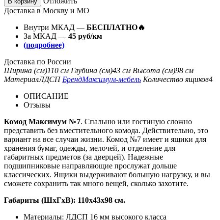
Отложить
В корзину
Доставка в Москву и МО
Внутри МКАД —
БЕСПЛАТНО🔥
За МКАД —
45 руб/км
(подробнее)
Доставка по России
Ширина (см)
110 см
Глубина (см)
43 см
Высота (см)
98 см
Материал
ЛДСП
Бренд
Максимум-мебель
Количество ящиков
4
ОПИСАНИЕ
Отзывы
Комод Максимум №7
. Спальню или гостиную сложно
представить без вместительного комода. Действительно, это
вариант на все случаи жизни. Комод №7 имеет и ящики для
хранения бумаг, одежды, мелочей, и отделение для
габаритных предметов (за дверцей). Надежные
подшипниковые направляющие прослужат дольше
классических. Ящики выдерживают большую нагрузку, и вы
сможете сохранить так много вещей, сколько захотите.
Габариты (ШхГхВ): 110х43х98 см.
Материалы: ЛДСП 16 мм высокого класса