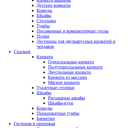
Кровати машины
Детские комнаты
Комоды
Шкафы
Стеллажи
Тумбы
Письменные и компьютерные столы
Полки
Лестницы для двухъярусных кроватей и
чердаков
Спальня
Кровати
Односпальные кровати
Полутороспальные кровати
Двуспальные кровати
Кровати из массива
Мягкие кровати
Туалетные столики
Шкафы
Распашные шкафы
Шкафы-купе
Комоды
Прикроватные тумбы
Банкетки
Гостиная и прихожая