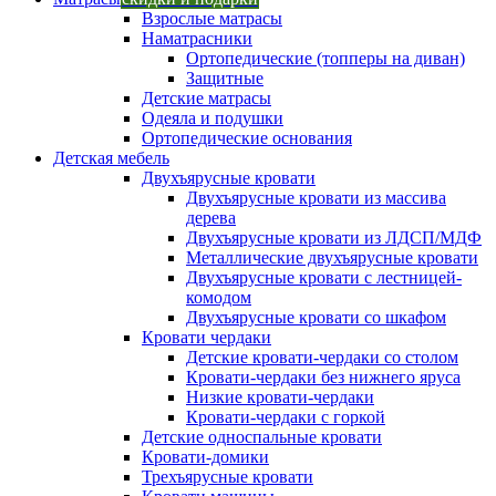
Взрослые матрасы
Наматрасники
Ортопедические (топперы на диван)
Защитные
Детские матрасы
Одеяла и подушки
Ортопедические основания
Детская мебель
Двухъярусные кровати
Двухъярусные кровати из массива
дерева
Двухъярусные кровати из ЛДСП/МДФ
Металлические двухъярусные кровати
Двухъярусные кровати с лестницей-
комодом
Двухъярусные кровати со шкафом
Кровати чердаки
Детские кровати-чердаки со столом
Кровати-чердаки без нижнего яруса
Низкие кровати-чердаки
Кровати-чердаки с горкой
Детские односпальные кровати
Кровати-домики
Трехъярусные кровати