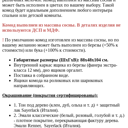
может быть исполнен в цветах по вашему выбору. Такой
комод будет идеальным дополнением любого интерьера
спальни или детской комнаты.
Комод выполнен из массива сосны. В деталях изделия не
используются ДСП и МДФ.
!
По умолчанию комод изготовлен из массива сосны, но по
вашему желанию может быть выполнен из березы (+50% к
стоимости) или бука (+100% к стоимости).
Габаритные размеры (ШхГхВ): 88х48х104 см.
Внутренний каркас ящика из березы (фанера экстра-
класса 12 мм), дно ящиков оргалит.
Поставка в собранном виде.
Ящики комода на роликовых или шариковых
направляющих.
Окрашивание (покрытия сертифицированы):
1. Тон под дерево (клен, дуб, ольха и т. д) + защитный
лак Sayerlack (Италия).
2. Эмали классические (белый, розовый, голубой и т. д.)
- плотное покрытие, перекрывающая фактуру дерева.
Эмали Renner, Sayerlack (Италия).