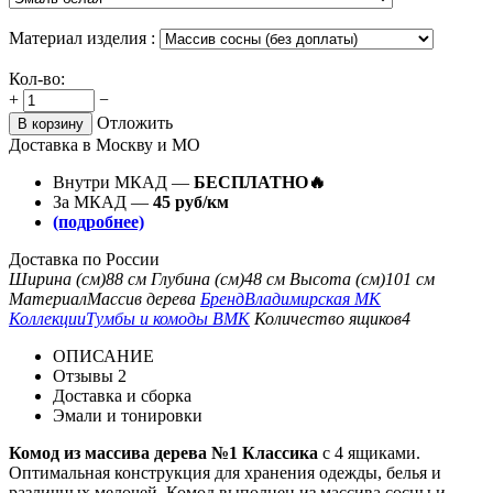
Материал изделия :
Кол-во:
+
−
Отложить
В корзину
Доставка в Москву и МО
Внутри МКАД —
БЕСПЛАТНО🔥
За МКАД —
45 руб/км
(подробнее)
Доставка по России
Ширина (см)
88 см
Глубина (см)
48 см
Высота (см)
101 см
Материал
Массив дерева
Бренд
Владимирская МК
Коллекции
Тумбы и комоды ВМК
Количество ящиков
4
ОПИСАНИЕ
Отзывы
2
Доставка и сборка
Эмали и тонировки
Комод из массива дерева №1 Классика
с 4 ящиками.
Оптимальная конструкция для хранения одежды, белья и
различных мелочей. Комод выполнен из массива сосны и