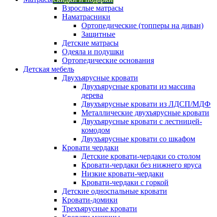
Взрослые матрасы
Наматрасники
Ортопедические (топперы на диван)
Защитные
Детские матрасы
Одеяла и подушки
Ортопедические основания
Детская мебель
Двухъярусные кровати
Двухъярусные кровати из массива
дерева
Двухъярусные кровати из ЛДСП/МДФ
Металлические двухъярусные кровати
Двухъярусные кровати с лестницей-
комодом
Двухъярусные кровати со шкафом
Кровати чердаки
Детские кровати-чердаки со столом
Кровати-чердаки без нижнего яруса
Низкие кровати-чердаки
Кровати-чердаки с горкой
Детские односпальные кровати
Кровати-домики
Трехъярусные кровати