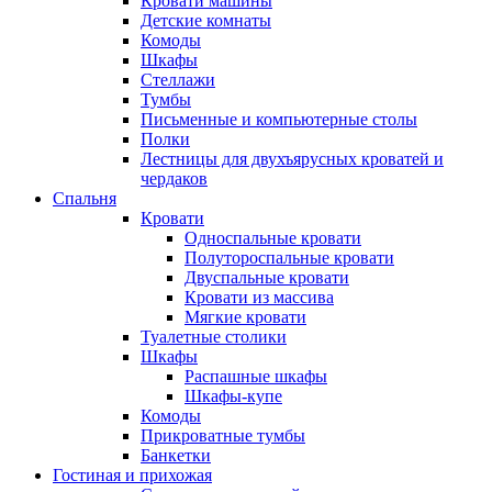
Кровати машины
Детские комнаты
Комоды
Шкафы
Стеллажи
Тумбы
Письменные и компьютерные столы
Полки
Лестницы для двухъярусных кроватей и
чердаков
Спальня
Кровати
Односпальные кровати
Полутороспальные кровати
Двуспальные кровати
Кровати из массива
Мягкие кровати
Туалетные столики
Шкафы
Распашные шкафы
Шкафы-купе
Комоды
Прикроватные тумбы
Банкетки
Гостиная и прихожая