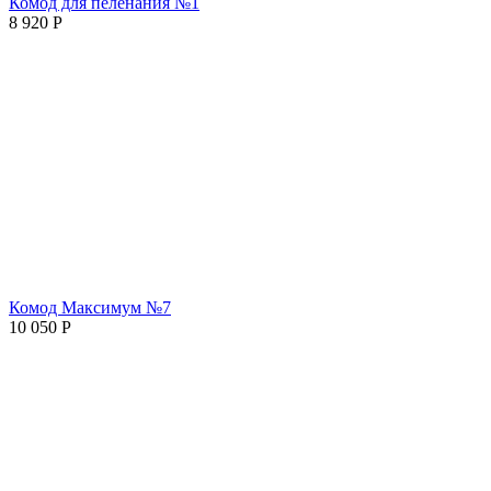
Комод для пеленания №1
8 920
Р
Комод Максимум №7
10 050
Р