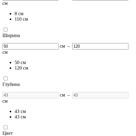
см
8
см
110
см
Ширина
см
–
см
50
см
120
см
Глубина
см
–
см
43
см
43
см
Цвет