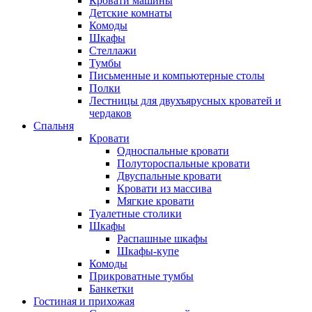
Кровати машины
Детские комнаты
Комоды
Шкафы
Стеллажи
Тумбы
Письменные и компьютерные столы
Полки
Лестницы для двухъярусных кроватей и
чердаков
Спальня
Кровати
Односпальные кровати
Полутороспальные кровати
Двуспальные кровати
Кровати из массива
Мягкие кровати
Туалетные столики
Шкафы
Распашные шкафы
Шкафы-купе
Комоды
Прикроватные тумбы
Банкетки
Гостиная и прихожая