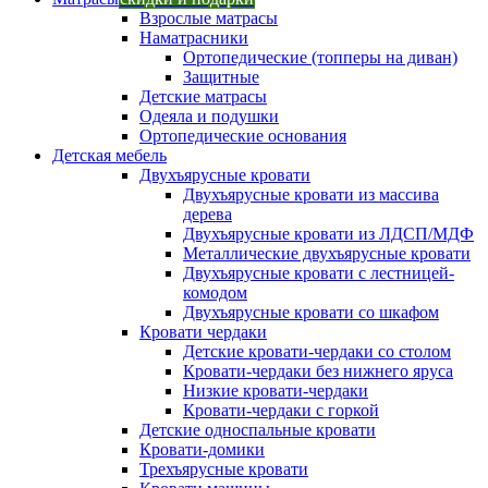
Взрослые матрасы
Наматрасники
Ортопедические (топперы на диван)
Защитные
Детские матрасы
Одеяла и подушки
Ортопедические основания
Детская мебель
Двухъярусные кровати
Двухъярусные кровати из массива
дерева
Двухъярусные кровати из ЛДСП/МДФ
Металлические двухъярусные кровати
Двухъярусные кровати с лестницей-
комодом
Двухъярусные кровати со шкафом
Кровати чердаки
Детские кровати-чердаки со столом
Кровати-чердаки без нижнего яруса
Низкие кровати-чердаки
Кровати-чердаки с горкой
Детские односпальные кровати
Кровати-домики
Трехъярусные кровати