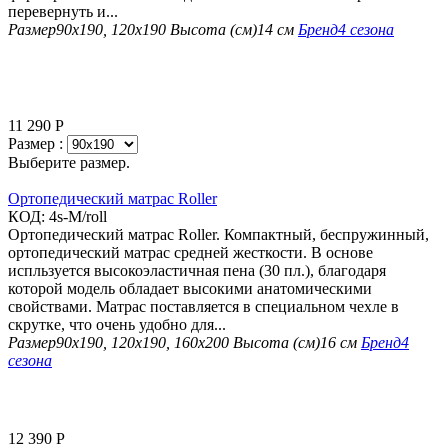
перевернуть и...
Размер
90х190, 120х190
Высота (см)
14 см
Бренд
4 сезона
11 290
Р
Размер :
Выберите размер.
Ортопедический матрас Roller
КОД:
4s-M/roll
Ортопедический матрас Roller. Компактный, беспружинный,
ортопедический матрас средней жесткости. В основе
испльзуется высокоэластичная пена (30 пл.), благодаря
которой модель обладает высокими анатомическими
свойствами. Матрас поставляется в специальном чехле в
скрутке, что очень удобно для...
Размер
90х190, 120х190, 160х200
Высота (см)
16 см
Бренд
4
сезона
12 390
Р