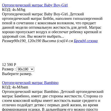
Ортопедический матрас Baby Boy-Girl
КОД:
4s-M/bg
Ортопедический матрас Baby Boy-Girl. Детский
ортопедический матрас Бейби, наполнен гипоаллергенной
пеной в сочетании с кокосовым волокном, что придает
данной модели оптимальную жесткость для детей. Матрас
хорошо пропускает воздух и обеспечат ребенку крепкий и
здоровый сон. Вы можете выбрать...
Размер
90х190, 120х190
Высота (см)
14 см
Бренд
4 сезона
12 590
Р
Размер :
Выберите размер.
Ортопедический матрас Bambino
КОД:
4s-M/bam
Ортопедический матрас Bambino. Детский ортопедический
матрас Бамбино, имеет две стороны жесткости. Сторона со
слоем кокосовой койры имеет жесткость выше среднего и
отлично подойдет детям с первых дней жизни, во время
формирования осанки. В дальнейшем его можно просто