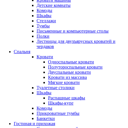
Кровати машины
Детские комнаты
Комоды
Шкафы
Стеллажи
Тумбы
Письменные и компьютерные столы
Полки
Лестницы для двухъярусных кроватей и
чердаков
Спальня
Кровати
Односпальные кровати
Полутороспальные кровати
Двуспальные кровати
Кровати из массива
Мягкие кровати
Туалетные столики
Шкафы
Распашные шкафы
Шкафы-купе
Комоды
Прикроватные тумбы
Банкетки
Гостиная и прихожая