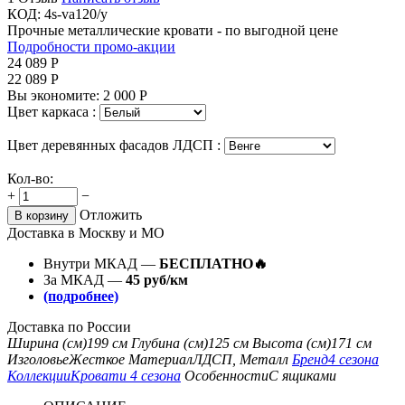
КОД:
4s-va120/y
Прочные металлические кровати - по выгодной цене
Подробности промо-акции
24 089
Р
22 089
Р
Вы экономите:
2 000
Р
Цвет каркаса :
Цвет деревянных фасадов ЛДСП :
Кол-во:
+
−
Отложить
В корзину
Доставка в Москву и МО
Внутри МКАД —
БЕСПЛАТНО🔥
За МКАД —
45 руб/км
(подробнее)
Доставка по России
Ширина (см)
199 см
Глубина (см)
125 см
Высота (см)
171 см
Изголовье
Жесткое
Материал
ЛДСП, Металл
Бренд
4 сезона
Коллекции
Кровати 4 сезона
Особенности
С ящиками