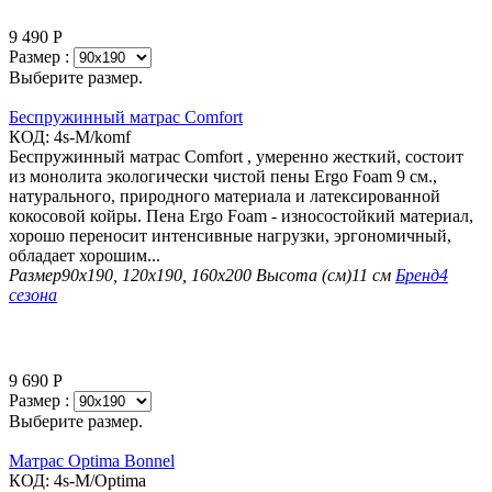
9 490
Р
Размер :
Выберите размер.
Беспружинный матрас Comfort
КОД:
4s-M/komf
Беспружинный матрас Comfort , умеренно жесткий, состоит
из монолита экологически чистой пены Ergo Foam 9 см.,
натурального, природного материала и латексированной
кокосовой койры. Пена Ergo Foam - износостойкий материал,
хорошо переносит интенсивные нагрузки, эргономичный,
обладает хорошим...
Размер
90х190, 120х190, 160х200
Высота (см)
11 см
Бренд
4
сезона
9 690
Р
Размер :
Выберите размер.
Матрас Optima Bonnel
КОД:
4s-M/Optima