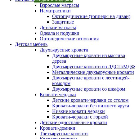
Взрослые матрасы
Наматрасники
Ортопедические (топперы на диван)
Защитные
Детские матрасы
Одеяла и подушки
Ортопедические основания
Детская мебель
Двухъярусные кровати
Двухъярусные кровати из массива
дерева
Двухъярусные кровати из ЛДСП/МДФ
Металлические двухъярусные кровати
Двухъярусные кровати с лестницей-
комодом
Двухъярусные кровати со шкафом
Кровати чердаки
Детские кровати-чердаки со столом
Кровати-чердаки без нижнего яруса
Низкие кровати-чердаки
Кровати-чердаки с горкой
Детские односпальные кровати
Кровати-домики
Трехъярусные кровати