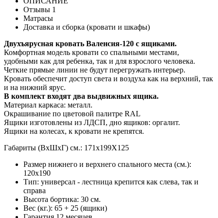
ОПИСАНИЕ
Отзывы
1
Матрасы
Доставка и сборка (кровати и шкафы)
Двухъярусная кровать Валенсия-120 с ящиками.
Комфортная модель кровати со спальными местами,
удобными как для ребенка, так и для взрослого человека.
Четкие прямые линии не будут перегружать интерьер.
Кровать обеспечит доступ света и воздуха как на верхний, так
и на нижний ярус.
В комплект входят два выдвижных ящика.
Материал каркаса: металл.
Окрашивание по цветовой палитре RAL
Ящики изготовлены из ЛДСП, дно ящиков: оргалит.
Ящики на колесах, к кровати не крепятся.
Габариты (ВхШхГ) см.: 171х199Х125
Размер нижнего и верхнего спального места (см.):
120х190
Тип: универсал - лестница крепится как слева, так и
справа
Высота бортика: 30 см.
Вес (кг.): 65 + 25 (ящики)
Гарантия 12 месяцев.