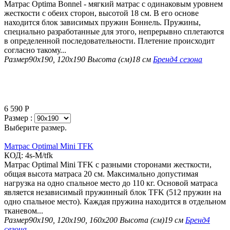
Матрас Optima Bonnel - мягкий матрас с одинаковым уровнем
жесткости с обеих сторон, высотой 18 см. В его основе
находится блок зависимых пружин Боннель. Пружины,
специально разработанные для этого, непрерывно сплетаются
в определенной последовательности. Плетение происходит
согласно такому...
Размер
90х190, 120х190
Высота (см)
18 см
Бренд
4 сезона
6 590
Р
Размер :
Выберите размер.
Матрас Optimal Mini TFK
КОД:
4s-M/tfk
Матрас Optimal Mini TFK с разными сторонами жесткости,
общая высота матраса 20 см. Максимально допустимая
нагрузка на одно спальное место до 110 кг. Основой матраса
является независимый пружинный блок TFK (512 пружин на
одно спальное место). Каждая пружина находится в отдельном
тканевом...
Размер
90х190, 120х190, 160х200
Высота (см)
19 см
Бренд
4
сезона