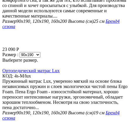
комфортного сна, а так же для тех, кто испытывает проблемы
со спиной и хочет просыпаться с улыбкой. Для производства
данной модели используются самые современные и
качественные материалы....
Размер
90х190, 120х190, 160х200
Высота (см)
25 см
Бренд
4
сезона
23 090
Р
Размер :
Выберите размер.
Ортопедический матрас Lux
КОД:
4s-M/lux
Пружинный матрас Lux, умеренно мягкий на основе блока
независимых пружин и слоев экологически чистой пены Ergo
Foam. Пена Ergo Foam - износостойкий материал, хорошо
переносит интенсивные нагрузки, эргономичный, обладает
хорошим теплообменом. Несмотря на свою эластичность,
пена достаточно...
Размер
90х190, 120х190, 160х200
Высота (см)
19 см
Бренд
4
сезона