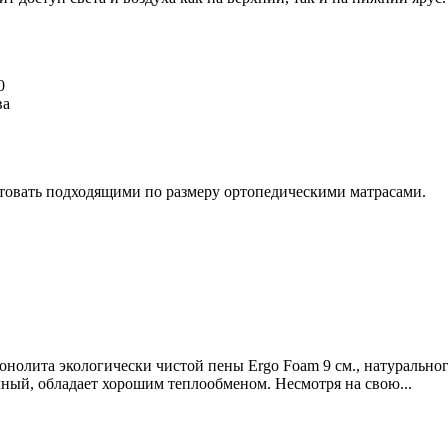
0
ва
товать подходящими по размеру ортопедическими матрасами.
монолита экологически чистой пены Ergo Foam 9 см., натурально
ный, обладает хорошим теплообменом. Несмотря на свою...