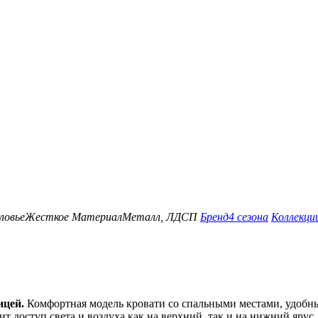
ловье
Жесткое
Материал
Металл, ЛДСП
Бренд
4 сезона
Коллекци
ицей.
Комфортная модель кровати со спальными местами, удобным
т доступ света и воздуха как на верхний, так и на нижний ярус.