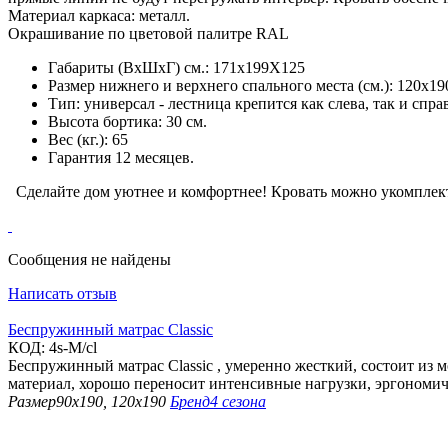
Материал каркаса: металл.
Окрашивание по цветовой палитре RAL
Габариты (ВхШхГ) см.: 171х199Х125
Размер нижнего и верхнего спального места (см.): 120х19
Тип: универсал - лестница крепится как слева, так и спра
Высота бортика: 30 см.
Вес (кг.): 65
Гарантия 12 месяцев.
Сделайте дом уютнее и комфортнее! Кровать можно укомплек
Сообщения не найдены
Написать отзыв
Беспружинный матрас Classic
КОД:
4s-M/cl
Беспружинный матрас Classic , умеренно жесткий, состоит из 
материал, хорошо переносит интенсивные нагрузки, эргономич
Размер
90х190, 120х190
Бренд
4 сезона