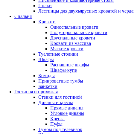
Письменные и компьютерные столы
Полки
Лестницы для двухъярусных кроватей и черда
Спальня
Кровати
Односпальные кровати
Полутороспальные кровати
Двуспальные кровати
Кровати из массива
Мягкие кровати
Туалетные столики
Шкафы
Распашные шкафы
Шкафы-купе
Комоды
Прикроватные тумбы
Банкетки
Гостиная и прихожая
Стенки для гостиной
Диваны и кресла
Прямые диваны
Угловые диваны
Кресла
Пуфы
Тумбы под телевизор