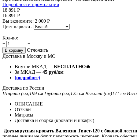
Подробности промо-акции
18 891
Р
16 891
Р
Вы экономите:
2 000
Р
Цвет каркаса :
Кол-во:
+
−
Отложить
В корзину
Доставка в Москву и МО
Внутри МКАД —
БЕСПЛАТНО🔥
За МКАД —
45 руб/км
(подробнее)
Доставка по России
Ширина (см)
199 см
Глубина (см)
125 см
Высота (см)
171 см
Изго
ОПИСАНИЕ
Отзывы
Матрасы
Доставка и сборка (кровати и шкафы)
Двухъярусная кровать Валенсия Твист-120 с боковой лестн
прямые линии не будут перегружать интерьер. Кровать обеспечи