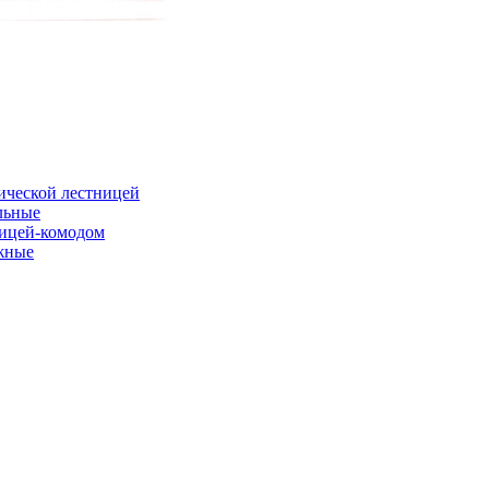
ической лестницей
льные
ницей-комодом
жные