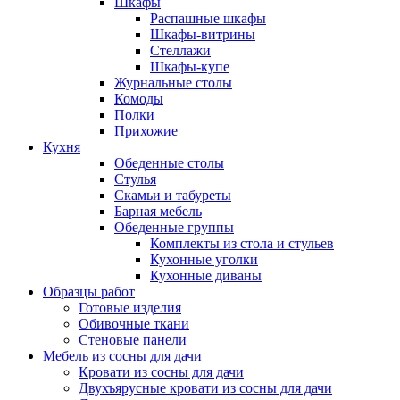
Шкафы
Распашные шкафы
Шкафы-витрины
Стеллажи
Шкафы-купе
Журнальные столы
Комоды
Полки
Прихожие
Кухня
Обеденные столы
Стулья
Скамьи и табуреты
Барная мебель
Обеденные группы
Комплекты из стола и стульев
Кухонные уголки
Кухонные диваны
Образцы работ
Готовые изделия
Обивочные ткани
Стеновые панели
Мебель из сосны для дачи
Кровати из сосны для дачи
Двухъярусные кровати из сосны для дачи