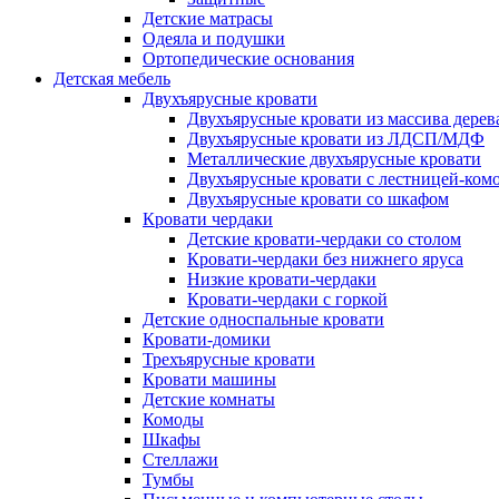
Детские матрасы
Одеяла и подушки
Ортопедические основания
Детская мебель
Двухъярусные кровати
Двухъярусные кровати из массива дерев
Двухъярусные кровати из ЛДСП/МДФ
Металлические двухъярусные кровати
Двухъярусные кровати с лестницей-ком
Двухъярусные кровати со шкафом
Кровати чердаки
Детские кровати-чердаки со столом
Кровати-чердаки без нижнего яруса
Низкие кровати-чердаки
Кровати-чердаки с горкой
Детские односпальные кровати
Кровати-домики
Трехъярусные кровати
Кровати машины
Детские комнаты
Комоды
Шкафы
Стеллажи
Тумбы