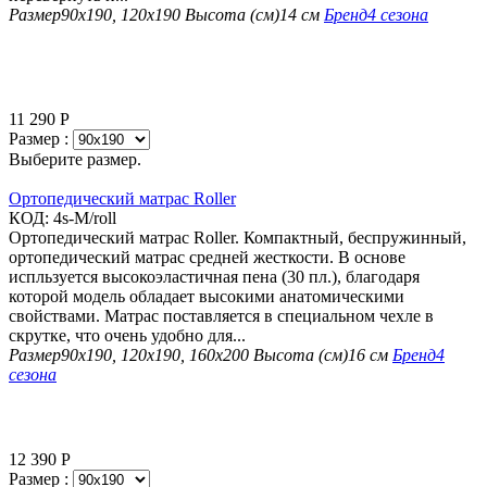
Размер
90х190, 120х190
Высота (см)
14 см
Бренд
4 сезона
11 290
Р
Размер :
Выберите размер.
Ортопедический матрас Roller
КОД:
4s-M/roll
Ортопедический матрас Roller. Компактный, беспружинный,
ортопедический матрас средней жесткости. В основе
испльзуется высокоэластичная пена (30 пл.), благодаря
которой модель обладает высокими анатомическими
свойствами. Матрас поставляется в специальном чехле в
скрутке, что очень удобно для...
Размер
90х190, 120х190, 160х200
Высота (см)
16 см
Бренд
4
сезона
12 390
Р
Размер :