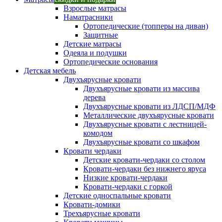
Взрослые матрасы
Наматрасники
Ортопедические (топперы на диван)
Защитные
Детские матрасы
Одеяла и подушки
Ортопедические основания
Детская мебель
Двухъярусные кровати
Двухъярусные кровати из массива
дерева
Двухъярусные кровати из ЛДСП/МДФ
Металлические двухъярусные кровати
Двухъярусные кровати с лестницей-
комодом
Двухъярусные кровати со шкафом
Кровати чердаки
Детские кровати-чердаки со столом
Кровати-чердаки без нижнего яруса
Низкие кровати-чердаки
Кровати-чердаки с горкой
Детские односпальные кровати
Кровати-домики
Трехъярусные кровати