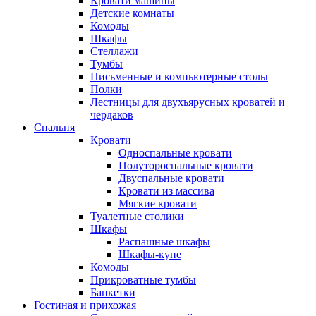
Кровати машины
Детские комнаты
Комоды
Шкафы
Стеллажи
Тумбы
Письменные и компьютерные столы
Полки
Лестницы для двухъярусных кроватей и
чердаков
Спальня
Кровати
Односпальные кровати
Полутороспальные кровати
Двуспальные кровати
Кровати из массива
Мягкие кровати
Туалетные столики
Шкафы
Распашные шкафы
Шкафы-купе
Комоды
Прикроватные тумбы
Банкетки
Гостиная и прихожая