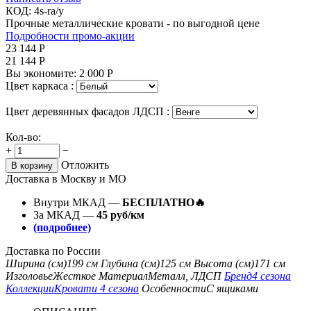
КОД:
4s-ra/y
Прочные металлические кровати - по выгодной цене
Подробности промо-акции
23 144
Р
21 144
Р
Вы экономите:
2 000
Р
Цвет каркаса :
Цвет деревянных фасадов ЛДСП :
Кол-во:
+
−
Отложить
В корзину
Доставка в Москву и МО
Внутри МКАД —
БЕСПЛАТНО🔥
За МКАД —
45 руб/км
(подробнее)
Доставка по России
Ширина (см)
199 см
Глубина (см)
125 см
Высота (см)
171 см
Изголовье
Жесткое
Материал
Металл, ЛДСП
Бренд
4 сезона
Коллекции
Кровати 4 сезона
Особенности
С ящиками