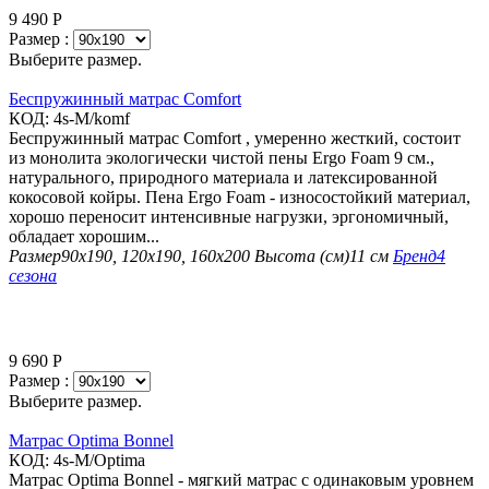
9 490
Р
Размер :
Выберите размер.
Беспружинный матрас Comfort
КОД:
4s-M/komf
Беспружинный матрас Comfort , умеренно жесткий, состоит
из монолита экологически чистой пены Ergo Foam 9 см.,
натурального, природного материала и латексированной
кокосовой койры. Пена Ergo Foam - износостойкий материал,
хорошо переносит интенсивные нагрузки, эргономичный,
обладает хорошим...
Размер
90х190, 120х190, 160х200
Высота (см)
11 см
Бренд
4
сезона
9 690
Р
Размер :
Выберите размер.
Матрас Optima Bonnel
КОД:
4s-M/Optima
Матрас Optima Bonnel - мягкий матрас с одинаковым уровнем