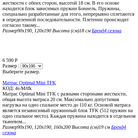
жесткости с обеих сторон, высотой 18 см. В его основе
находится блок зависимых пружин Боннель. Пружины,
специально разработанные для этого, непрерывно сплетаются
в определенной последовательности. Плетение происходит
согласно такому...
Размер
90х190, 120х190
Высота (см)
18 см
Бренд
4 сезона
6 590
Р
Размер :
Выберите размер.
Матрас Optimal Mini TFK
КОД:
4s-M/tfk
Матрас Optimal Mini TFK с разными сторонами жесткости,
общая высота матраса 20 см. Максимально допустимая
нагрузка на одно спальное место до 110 кг. Основой матраса
является независимый пружинный блок TFK (512 пружин на
одно спальное место). Каждая пружина находится в отдельном
тканевом...
Размер
90х190, 120х190, 160х200
Высота (см)
19 см
Бренд
4
сезона