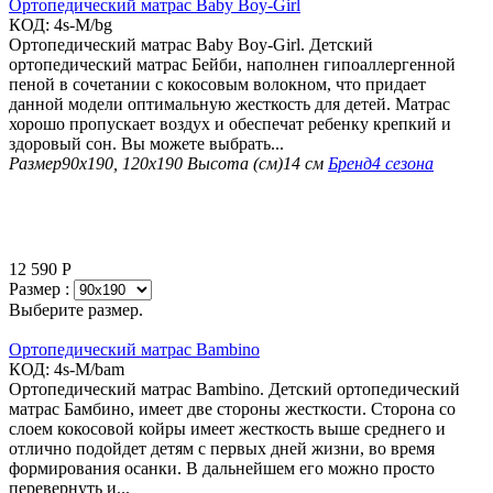
Ортопедический матрас Baby Boy-Girl
КОД:
4s-M/bg
Ортопедический матрас Baby Boy-Girl. Детский
ортопедический матрас Бейби, наполнен гипоаллергенной
пеной в сочетании с кокосовым волокном, что придает
данной модели оптимальную жесткость для детей. Матрас
хорошо пропускает воздух и обеспечат ребенку крепкий и
здоровый сон. Вы можете выбрать...
Размер
90х190, 120х190
Высота (см)
14 см
Бренд
4 сезона
12 590
Р
Размер :
Выберите размер.
Ортопедический матрас Bambino
КОД:
4s-M/bam
Ортопедический матрас Bambino. Детский ортопедический
матрас Бамбино, имеет две стороны жесткости. Сторона со
слоем кокосовой койры имеет жесткость выше среднего и
отлично подойдет детям с первых дней жизни, во время
формирования осанки. В дальнейшем его можно просто
перевернуть и...