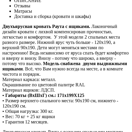
ОПИСАНИЕ
Отзывы
Матрасы
Доставка и сборка (кровати и шкафы)
Двухъярусная кровать Раута с ящиками.
Лаконичный
дизайн кровати с лихвой компенсирован прочностью,
легкостью и комфортом. У этой модели 2 спальных места
разного размере. Нижний ярус чуть больше - 120х190, а
верхний 90х190. Дети могут меняться местами по
настроению! Ведь независимо от яруса спать будет комфортно
и вверху и внизу. Внизу - потому что широко, а вверху -
потому что высоко.
Модель снабжена двумя выдвижными
ящиками
. Всё, что Вам нужно всегда на месте, а в комнате
чистота и порядок.
Материал каркаса: металл.
Окрашивание по цветовой палитре RAL
Материал ящиков: ЛДСП.
• Габариты (ВхШхГ) см.: 171х199Х125
• Размер верхнего спального места: 90х190 см, нижнего -
120х190 см.
• Общая нагрузка: 300 кг.
• Вес: 70 кг + 25 кг ящики
• Гарантия 12 месяцев.
Двухъярусная кровать Раута с разными спальными местами