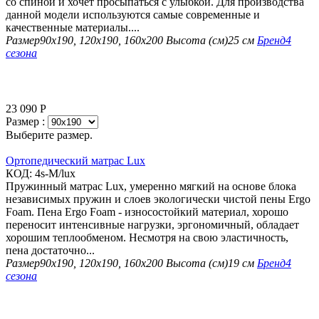
со спиной и хочет просыпаться с улыбкой. Для производства
данной модели используются самые современные и
качественные материалы....
Размер
90х190, 120х190, 160х200
Высота (см)
25 см
Бренд
4
сезона
23 090
Р
Размер :
Выберите размер.
Ортопедический матрас Lux
КОД:
4s-M/lux
Пружинный матрас Lux, умеренно мягкий на основе блока
независимых пружин и слоев экологически чистой пены Ergo
Foam. Пена Ergo Foam - износостойкий материал, хорошо
переносит интенсивные нагрузки, эргономичный, обладает
хорошим теплообменом. Несмотря на свою эластичность,
пена достаточно...
Размер
90х190, 120х190, 160х200
Высота (см)
19 см
Бренд
4
сезона